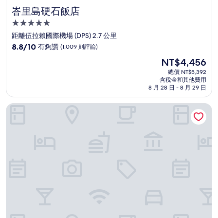
峇里島硬石飯店
峇里島硬石飯店
5.0
星
距離伍拉賴國際機場 (DPS) 2.7 公里
級
8.8
8.8/10
有夠讚
(1,009 則評論)
住
分，
現
NT$4,456
滿
宿
在
分
總價 NT$5,392
價
含稅金和其他費用
10
格
8 月 28 日 - 8 月 29 日
分，
為
有
NT$4,456
峇里巴魯納假日快捷飯店 IHG 旗下飯店
夠
讚，
(1,009
則
評
論)