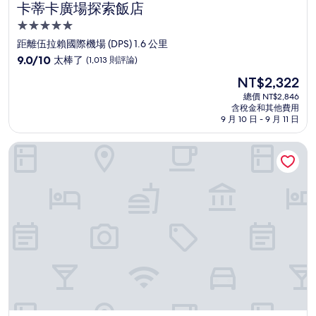
卡蒂卡廣場探索飯店
卡蒂卡廣場探索飯店
5.0
星
距離伍拉賴國際機場 (DPS) 1.6 公里
級
9.0
9.0/10
太棒了
(1,013 則評論)
住
分，
現
NT$2,322
滿
宿
在
分
總價 NT$2,846
價
含稅金和其他費用
10
格
9 月 10 日 - 9 月 11 日
分，
為
太
NT$2,322
峇里島伍拉賴國際機場諾富特飯店
棒
了，
(1,013
則
評
論)