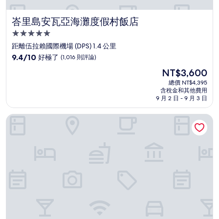
峇里島安瓦亞海灘度假村飯店
峇里島安瓦亞海灘度假村飯店
5.0
星
距離伍拉賴國際機場 (DPS) 1.4 公里
級
9.4
9.4/10
好極了
(1,016 則評論)
住
分，
現
NT$3,600
滿
宿
在
分
總價 NT$4,395
價
含稅金和其他費用
10
格
9 月 2 日 - 9 月 3 日
分，
為
好
NT$3,600
印尼芒加爾飯店
極
了，
(1,016
則
評
論)