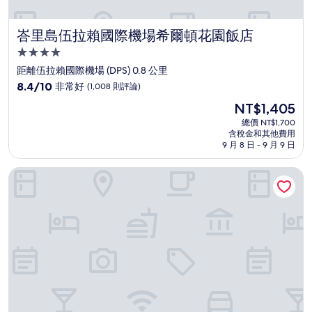
峇里島伍拉賴國際機場希爾頓花園飯店
峇里島伍拉賴國際機場希爾頓花園飯店
4.0
星
距離伍拉賴國際機場 (DPS) 0.8 公里
級
8.4
8.4/10
非常好
(1,008 則評論)
住
分，
現
NT$1,405
滿
宿
在
分
總價 NT$1,700
價
含稅金和其他費用
10
格
9 月 8 日 - 9 月 9 日
分，
為
非
NT$1,405
峇里巴魯納度假村假日飯店 IHG 旗下飯店
常
好，
(1,008
則
評
論)