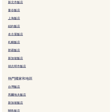
新北市飯店
水明漾的寵物友善飯店
曼谷飯店
水明漾的奢華飯店
上海飯店
水明漾的設有停車場的飯店
紐約飯店
雷吉安的奢華飯店
名古屋飯店
雷吉安的提供免費早餐的飯店
札幌飯店
圖班的Spa 飯店
圖班的親子飯店
那霸飯店
圖班的設有健身中心的飯店
新加坡飯店
圖班的平價飯店
胡志明市飯店
庫塔的設有廚房的飯店
熱門國家和地區
庫塔的設有健身中心的飯店
台灣飯店
庫塔的奢華飯店
馬爾地夫飯店
庫塔的海灘飯店
庫塔的Spa 飯店
新加坡飯店
庫塔的商務飯店
關島飯店