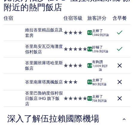
去
附近的熱門飯店
24
小
住宿
住宿等級
旅客評分
含早餐
時
以
2
維拉峇里精品飯店及
太棒了
4.0
9.2
位
套房
1,082 則評論
星
成
級
人
峇里島安瓦亞海灘度
好極了
住
5.0
9.4
住
假村飯店
1,016 則評論
宿
星
宿
級
1
有夠讚
峇里圖班庫塔哈里斯
住
4.0
8.8
1,009 則評
晚
飯店
論
宿
星
為
級
條
太棒了
住
峇里南庫塔萬楓飯店
3.0
9.0
件
180 則評論
宿
星
所
級
峇里巴魯納度假村假
搜
太棒了
住
日飯店 IHG 旗下飯
5.0
9.0
尋
738 則評論
宿
店
星
到
級
的
住
價
深入了解伍拉賴國際機場
宿
格。
價
格