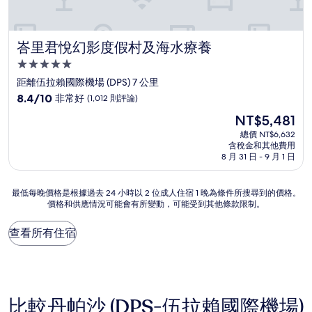
峇里君悅幻影度假村及海水療養
峇里君悅幻影度假村及海水療養
5.0
星
距離伍拉賴國際機場 (DPS) 7 公里
級
8.4
8.4/10
非常好
(1,012 則評論)
住
分，
現
NT$5,481
滿
宿
在
分
總價 NT$6,632
價
含稅金和其他費用
10
格
8 月 31 日 - 9 月 1 日
分，
為
非
NT$5,481
常
最
最低每晚價格是根據過去 24 小時以 2 位成人住宿 1 晚為條件所搜尋到的價格。
好，
價格和供應情況可能會有所變動，可能受到其他條款限制。
低
(1,012
每
則
晚
查看所有住宿
評
價
論)
格
是
根
據
比較丹帕沙 (DPS-伍拉賴國際機場)
過