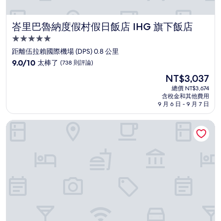
峇里巴魯納度假村假日飯店 IHG 旗下飯店
峇里巴魯納度假村假日飯店 IHG 旗下飯店
5.0
星
距離伍拉賴國際機場 (DPS) 0.8 公里
級
9.0
9.0/10
太棒了
(738 則評論)
住
分，
現
NT$3,037
滿
宿
在
分
總價 NT$3,674
價
含稅金和其他費用
10
格
9 月 6 日 - 9 月 7 日
分，
為
太
NT$3,037
塞米亞克海灘度假村及水療中心
棒
了，
(738
則
評
論)