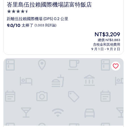
峇里島伍拉賴國際機場諾富特飯店
峇里島伍拉賴國際機場諾富特飯店
4.5
星
距離伍拉賴國際機場 (DPS) 0.2 公里
級
9.0
9.0/10
太棒了
(1,003 則評論)
住
分，
現
NT$3,209
滿
宿
在
分
總價 NT$3,883
價
含稅金和其他費用
10
格
9 月 1 日 - 9 月 2 日
分，
為
太
NT$3,209
勒吉安海灘飯店
棒
了，
(1,003
則
評
論)