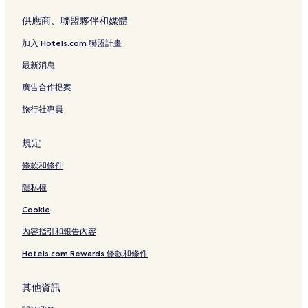
金巴蘭的民宿
供應商、聯盟夥伴和媒體
克冬迦南的別墅
加入 Hotels.com 聯盟計畫
金巴蘭海灘的度假村
最新消息
金巴蘭海灘的民宿
廣告合作提案
金巴蘭海灘的旅館
旅行社專員
水明漾的度假村
水明漾的民宿
規定
水明漾的別墅
條款和條件
水明漾的青年旅館
隱私權
水明漾的旅館
Cookie
庫塔的青年旅館
內容指引和報告內容
庫塔的旅館
Hotels.com Rewards 條款和條件
庫塔的民宿
庫塔的度假村
其他資訊
罌粟花 2 號巷附近的飯店