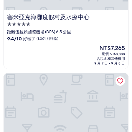
塞米亞克海灘度假村及水療中心
塞米亞克海灘度假村及水療中心
5.0
星
距離伍拉賴國際機場 (DPS) 6.5 公里
級
9.4
9.4/10
好極了
(1,001 則評論)
住
分，
現
NT$7,265
滿
宿
在
分
總價 NT$8,888
價
含稅金和其他費用
10
格
9 月 7 日 - 9 月 8 日
分，
為
好
NT$7,265
峇里島庫塔喜來登度假村飯店
極
了，
(1,001
則
評
論)