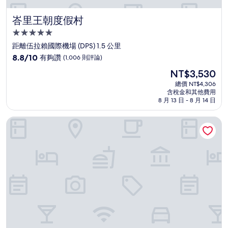
峇里王朝度假村
峇里王朝度假村
5.0
星
距離伍拉賴國際機場 (DPS) 1.5 公里
級
8.8
8.8/10
有夠讚
(1,006 則評論)
住
分，
現
NT$3,530
滿
宿
在
分
總價 NT$4,306
價
含稅金和其他費用
10
格
8 月 13 日 - 8 月 14 日
分，
為
有
NT$3,530
峇里島安瓦亞海灘度假村飯店
夠
讚，
(1,006
則
評
論)