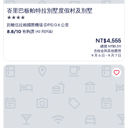
峇里巴板帕特拉別墅度假村及別墅
峇里巴板帕特拉別墅度假村及別墅
4.0
星
距離伍拉賴國際機場 (DPS) 0.6 公里
級
8.8
8.8/10
有夠讚
(42 則評論)
住
分，
現
NT$4,555
滿
宿
在
分
總價 NT$5,511
價
含稅金和其他費用
10
格
9 月 6 日 - 9 月 7 日
分，
為
有
NT$4,555
峇里王朝度假村
夠
讚，
(42
則
評
論)