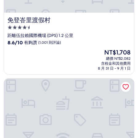
免登峇里渡假村
免登峇里渡假村
4.5
星
距離伍拉賴國際機場 (DPS) 1.2 公里
級
8.6
8.6/10
有夠讚
(1,001 則評論)
住
分，
現
NT$1,708
滿
宿
在
分
總價 NT$2,082
價
含稅金和其他費用
10
格
8 月 31 日 - 9 月 1 日
分，
為
有
NT$1,708
峇里君悅幻影度假村及海水療養
夠
讚，
(1,001
則
評
論)