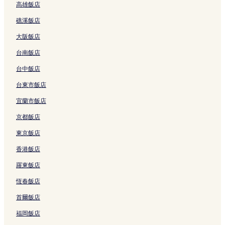
高雄飯店
金巴蘭 3 星級飯店
礁溪飯店
金巴蘭 4 星級飯店
大阪飯店
金巴蘭 5 星級飯店
台南飯店
罌粟花 2 號巷附近的Spa 飯店
台中飯店
金巴蘭的Spa 飯店
金巴蘭的奢華飯店
台東市飯店
金巴蘭的海灘飯店
宜蘭市飯店
金巴蘭的設有停車場的飯店
京都飯店
金巴蘭的設有游泳池的飯店
東京飯店
金巴蘭的商務飯店
香港飯店
金巴蘭的設有廚房的飯店
羅東飯店
金巴蘭的親子飯店
恆春飯店
水明漾的溫泉飯店
首爾飯店
水明漾的Spa 飯店
福岡飯店
水明漾的精品飯店