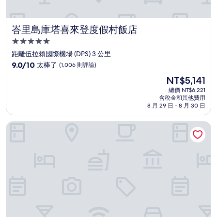
峇里島庫塔喜來登度假村飯店
峇里島庫塔喜來登度假村飯店
5.0
星
距離伍拉賴國際機場 (DPS) 3 公里
級
9.0
9.0/10
太棒了
(1,006 則評論)
住
分，
現
NT$5,141
滿
宿
在
分
總價 NT$6,221
價
含稅金和其他費用
10
格
8 月 29 日 - 8 月 30 日
分，
為
太
NT$5,141
免登峇里渡假村
棒
了，
(1,006
則
評
論)