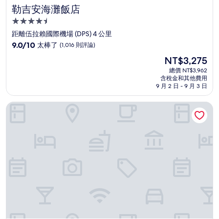
勒吉安海灘飯店
勒吉安海灘飯店
4.5
星
距離伍拉賴國際機場 (DPS) 4 公里
級
9.0
9.0/10
太棒了
(1,016 則評論)
住
分，
現
NT$3,275
滿
宿
在
分
總價 NT$3,962
價
含稅金和其他費用
10
格
9 月 2 日 - 9 月 3 日
分，
為
太
NT$3,275
峇里島硬石飯店
棒
了，
(1,016
則
評
論)