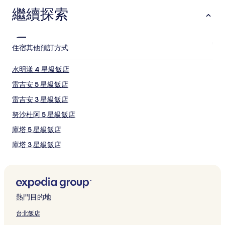
和
繼續探索
供
應
情
況
住宿
其他預訂方式
可
能
會
水明漾 4 星級飯店
有
雷吉安 5 星級飯店
所
變
雷吉安 3 星級飯店
動，
可
努沙杜阿 5 星級飯店
能
庫塔 5 星級飯店
受
到
庫塔 3 星級飯店
其
他
庫塔 4 星級飯店
條
金巴蘭海灘 5 星級飯店
款
限
金巴蘭海灘 2 星級飯店
制。
熱門目的地
金巴蘭海灘 4 星級飯店
台北飯店
金巴蘭海灘 3 星級飯店