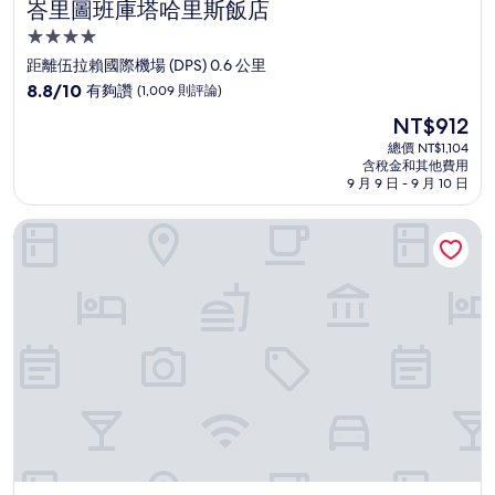
峇里圖班庫塔哈里斯飯店
峇里圖班庫塔哈里斯飯店
4.0
星
距離伍拉賴國際機場 (DPS) 0.6 公里
級
8.8
8.8/10
有夠讚
(1,009 則評論)
住
分，
現
NT$912
滿
宿
在
分
總價 NT$1,104
價
含稅金和其他費用
10
格
9 月 9 日 - 9 月 10 日
分，
為
有
NT$912
卡蒂卡廣場探索飯店
夠
讚，
(1,009
則
評
論)