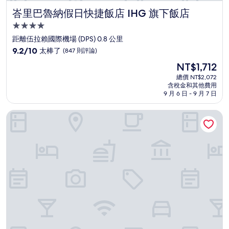
峇里巴魯納假日快捷飯店 IHG 旗下飯店
峇里巴魯納假日快捷飯店 IHG 旗下飯店
4.0
星
距離伍拉賴國際機場 (DPS) 0.8 公里
級
9.2
9.2/10
太棒了
(847 則評論)
住
分，
現
NT$1,712
滿
宿
在
分
總價 NT$2,072
價
含稅金和其他費用
10
格
9 月 6 日 - 9 月 7 日
分，
為
太
NT$1,712
峇里島康拉德飯店
棒
了，
(847
則
評
論)