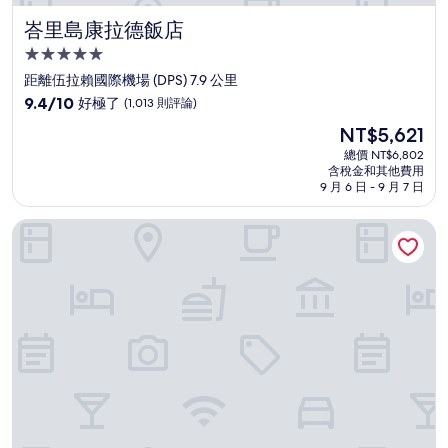
峇里島康拉德飯店
峇里島康拉德飯店
5.0
星
距離伍拉賴國際機場 (DPS) 7.9 公里
級
9.4
9.4/10
好極了
(1,013 則評論)
住
分，
現
NT$5,621
滿
宿
在
分
總價 NT$6,802
價
含稅金和其他費用
10
格
9 月 6 日 - 9 月 7 日
分，
為
好
NT$5,621
峇里島拉機場飯店
極
了，
(1,013
則
評
論)