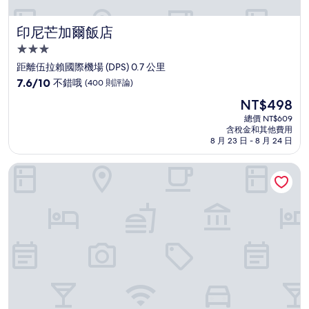
印尼芒加爾飯店
印尼芒加爾飯店
3.0
星
距離伍拉賴國際機場 (DPS) 0.7 公里
級
7.6
7.6/10
不錯哦
(400 則評論)
住
分，
現
NT$498
滿
宿
在
分
總價 NT$609
價
含稅金和其他費用
10
格
8 月 23 日 - 8 月 24 日
分，
為
不
NT$498
峇里島伍拉賴國際機場希爾頓花園飯店
錯
哦，
(400
則
評
論)