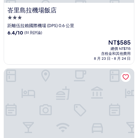
峇里島拉機場飯店
峇里島拉機場飯店
3.0
星
距離伍拉賴國際機場 (DPS) 0.6 公里
級
6.4
6.4/10
(51 則評論)
住
分，
現
NT$585
滿
宿
在
分
總價 NT$715
價
含稅金和其他費用
10，
格
8 月 23 日 - 8 月 24 日
(51
為
則
NT$585
峇里巴板帕特拉別墅度假村及別墅
評
論)