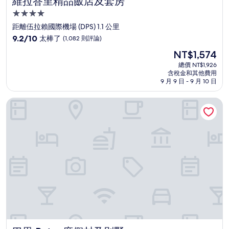
維拉峇里精品飯店及套房
4.0
星
距離伍拉賴國際機場 (DPS) 1.1 公里
級
9.2
9.2/10
太棒了
(1,082 則評論)
住
分，
現
NT$1,574
滿
宿
在
分
總價 NT$1,926
價
含稅金和其他費用
10
格
9 月 9 日 - 9 月 10 日
分，
為
太
NT$1,574
巴里 Patra 度假村及別墅
棒
了，
(1,082
則
評
論)