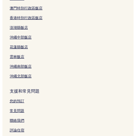
庫塔的提供免費早餐的飯店
澳門特別行政區飯店
庫塔的平價飯店
香港特別行政區飯店
努沙杜阿的提供免費早餐的飯店
澎湖縣飯店
努沙杜阿的Spa 飯店
沖繩中部飯店
努沙杜阿的設有廚房的飯店
花蓮縣飯店
金巴蘭海灘附近的精品飯店
雲林飯店
金巴蘭海灘附近的商務飯店
沖繩南部飯店
金巴蘭海灘附近的高爾夫飯店
沖繩北部飯店
金巴蘭海灘附近的設有廚房的飯店
金巴蘭海灘附近的設有游泳池的飯店
支援和常見問題
金巴蘭海灘附近的寵物友善飯店
您的預訂
金巴蘭海灘附近的海灘飯店
常見問題
金巴蘭海灘附近的奢華飯店
聯絡我們
金巴蘭海灘附近的親子飯店
評論住宿
金巴蘭的旅館