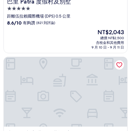
巴里 Patra 度假村及別墅
巴里 Patra 度假村及別墅
5.0
星
距離伍拉賴國際機場 (DPS) 0.5 公里
級
8.6
8.6/10
有夠讚
(821 則評論)
住
分，
現
NT$2,043
滿
宿
在
分
總價 NT$2,500
價
含稅金和其他費用
10
格
9 月 10 日 - 9 月 11 日
分，
為
有
NT$2,043
峇里圖班庫塔哈里斯飯店
夠
讚，
(821
則
評
論)