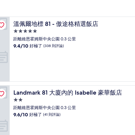
溫佩爾地標 81 - 傲途格精選飯店
溫佩爾地標 81 - 傲途格精選飯店
5.0
星
距離維恩霍姆斯中央公園 0.3 公里
級
9.4
9.4/10
好極了
(338 則評論)
住
分，
滿
宿
分
10
分，
好
極
了，
Landmark 81 大廈內的 Isabelle 豪華飯店
Landmark 81 大廈內的 Isabelle 豪華飯店
(338
則
2.0
評
星
距離維恩霍姆斯中央公園 0.3 公里
論)
級
9.6
9.6/10
好極了
(41 則評論)
住
分，
滿
宿
分