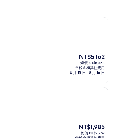
現
NT$5,162
在
總價 NT$5,853
價
含稅金和其他費用
格
8 月 15 日 - 8 月 16 日
為
NT$5,162
現
NT$1,985
在
總價 NT$2,257
價