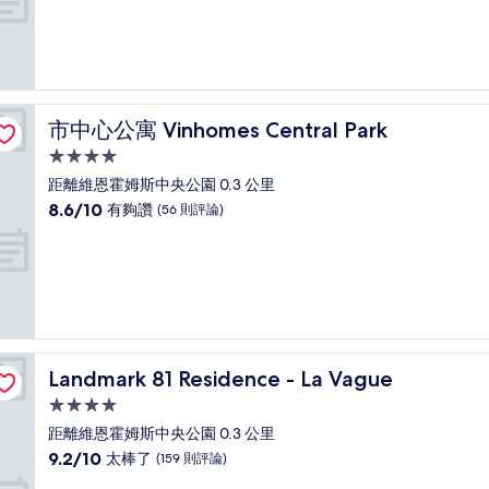
宿
分
10
分，
非
常
好，
市中心公寓 Vinhomes Central Park
市中心公寓 Vinhomes Central Park
(19
則
4.0
評
星
距離維恩霍姆斯中央公園 0.3 公里
論)
級
8.6
8.6/10
有夠讚
(56 則評論)
住
分，
滿
宿
分
10
分，
有
夠
讚，
Landmark 81 Residence - La Vague
Landmark 81 Residence - La Vague
(56
則
4.0
評
星
距離維恩霍姆斯中央公園 0.3 公里
論)
級
9.2
9.2/10
太棒了
(159 則評論)
住
分，