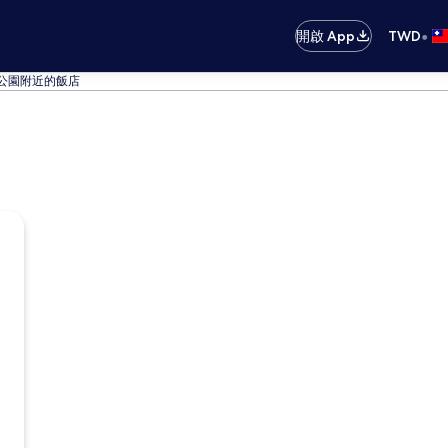
•
開啟 App
TWD
公園附近的飯店