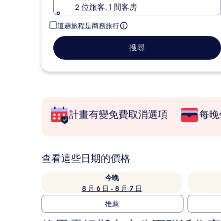
2 位旅客, 1 間客房
這趟旅程是商務旅行
搜尋
計畫有變免費取消選項
每晚
查看這些日期的價格
今晚
8 月 6 日 - 8 月 7 日
推薦