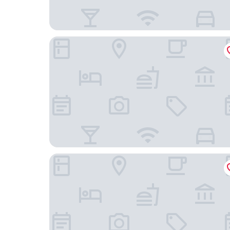
LANDMARK 81 住宅 - ANGIA 款待
An Corner Vinhomes Central Park 飯店