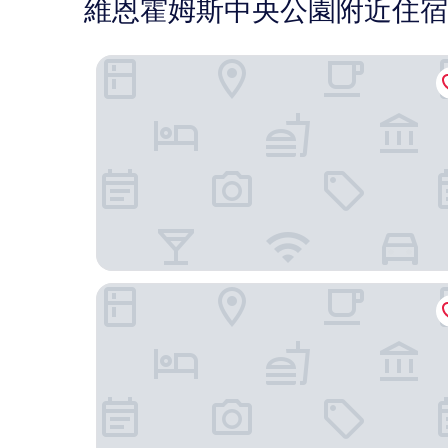
維恩霍姆斯中央公園附近住宿
溫佩爾地標 81 - 傲途格精選飯店
Landmark 81 大廈內的 Isabelle 豪華飯店