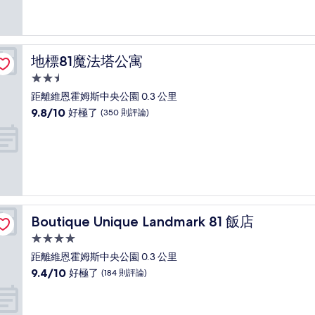
10
分，
好
極
了，
地標81魔法塔公寓
地標81魔法塔公寓
(41
則
2.5
評
星
距離維恩霍姆斯中央公園 0.3 公里
論)
級
9.8
9.8/10
好極了
(350 則評論)
住
分，
滿
宿
分
10
分，
好
極
了，
Boutique Unique Landmark 81 飯店
Boutique Unique Landmark 81 飯店
(350
則
4.0
評
星
距離維恩霍姆斯中央公園 0.3 公里
論)
級
9.4
9.4/10
好極了
(184 則評論)
住
分，
滿
宿
分