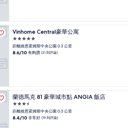
分
10
分，
太
棒
了，
Vinhome Central豪華公寓
Vinhome Central豪華公寓
(150
則
5.0
評
星
距離維恩霍姆斯中央公園 0.3 公里
論)
級
8.6
8.6/10
有夠讚
(21 則評論)
住
分，
滿
宿
分
10
分，
有
夠
讚，
蘭德馬克 81 豪華城市點 ANGIA 飯店
蘭德馬克 81 豪華城市點 ANGIA 飯店
(21
則
3.5
評
星
距離維恩霍姆斯中央公園 0.3 公里
論)
級
8.4
8.4/10
非常好
(19 則評論)
住
分，
滿