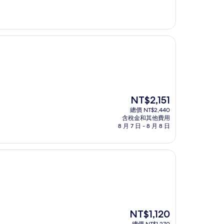
現
NT$2,151
在
總價 NT$2,440
價
含稅金和其他費用
格
8 月 7 日 - 8 月 8 日
為
NT$2,151
現
NT$1,120
在