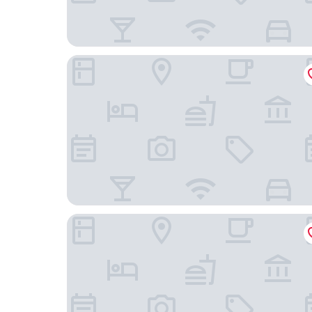
西貢 Sens House – Vinhomes Central Park 服
Landmark 81 - Unique Condotel