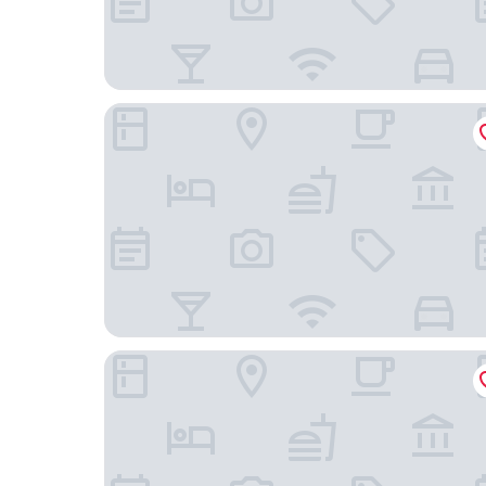
市中心公寓 Vinhomes Central Park
Landmark 81 Residence - La Vague