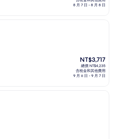
含稅金和其他費用
格
8 月 7 日 - 8 月 8 日
為
NT$1,985
現
NT$3,717
在
總價 NT$4,235
價
含稅金和其他費用
格
9 月 6 日 - 9 月 7 日
為
NT$3,717