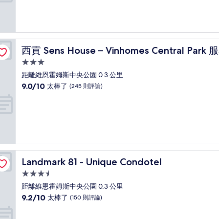
分
10
分，
太
棒
務式公寓
了，
西貢 Sens House – Vinhomes Central Park 服務式公寓
西貢 Sens House – Vinhomes Central Pa
(42
則
3.0
評
星
距離維恩霍姆斯中央公園 0.3 公里
論)
級
9.0
9.0/10
太棒了
(245 則評論)
住
分，
滿
宿
分
10
分，
太
棒
了，
Landmark 81 - Unique Condotel
Landmark 81 - Unique Condotel
(245
則
3.5
評
星
距離維恩霍姆斯中央公園 0.3 公里
論)
級
9.2
9.2/10
太棒了
(150 則評論)
住
分，
滿
宿