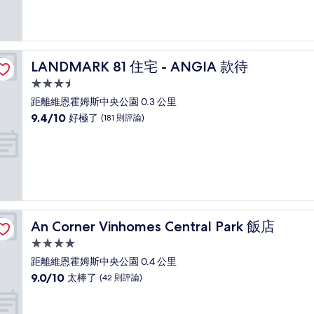
10
分，
好
極
了，
LANDMARK 81 住宅 - ANGIA 款待
LANDMARK 81 住宅 - ANGIA 款待
(184
則
3.5
評
星
距離維恩霍姆斯中央公園 0.3 公里
論)
級
9.4
9.4/10
好極了
(181 則評論)
住
分，
滿
宿
分
10
分，
好
極
了，
An Corner Vinhomes Central Park 飯店
An Corner Vinhomes Central Park 飯店
(181
則
4.0
評
星
距離維恩霍姆斯中央公園 0.4 公里
論)
級
9.0
9.0/10
太棒了
(42 則評論)
住
分，
滿
宿