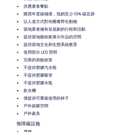
供應素食餐點
購買年度碳補償，抵銷至少 10% 碳足跡
以人道方式對待圈養野生動物
當地業者擁有並規劃的行程和活動
提供當地藝術家展示作品的空間
提供當地文化和生態系統教育
使用部分 LED 照明
完善的廚餘政策
不提供塑膠汽水瓶
不提供塑膠吸管
不提供塑膠水瓶
飲水機
僅提供可重複使用的杯子
戶外娛樂空間
戶外家具
無障礙設施
電梯