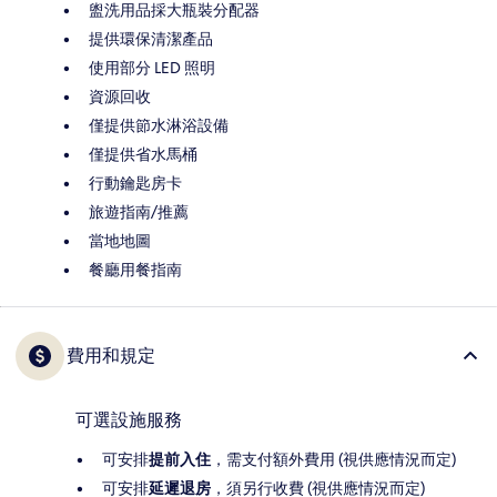
盥洗用品採大瓶裝分配器
提供環保清潔產品
使用部分 LED 照明
資源回收
僅提供節水淋浴設備
僅提供省水馬桶
行動鑰匙房卡
旅遊指南/推薦
當地地圖
餐廳用餐指南
費用和規定
可選設施服務
可安排
提前入住
，需支付額外費用 (視供應情況而定)
可安排
延遲退房
，須另行收費 (視供應情況而定)