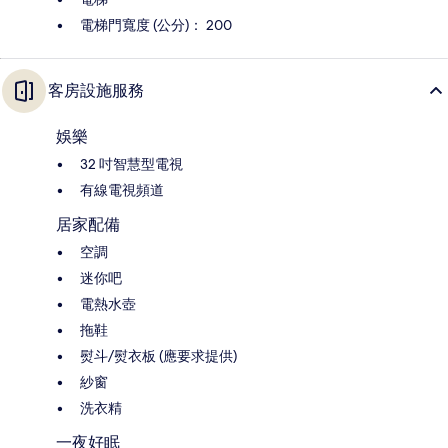
電梯門寬度 (公分)： 200
客房設施服務
娛樂
32 吋智慧型電視
有線電視頻道
居家配備
空調
迷你吧
電熱水壺
拖鞋
熨斗/熨衣板 (應要求提供)
紗窗
洗衣精
一夜好眠