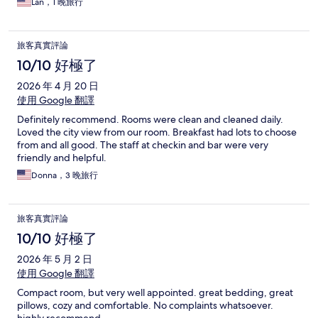
Lan，1 晚旅行
旅客真實評論
10/10 好極了
2026 年 4 月 20 日
使用 Google 翻譯
Definitely recommend. Rooms were clean and cleaned daily.
Loved the city view from our room. Breakfast had lots to choose
from and all good. The staff at checkin and bar were very
friendly and helpful.
Donna，3 晚旅行
旅客真實評論
10/10 好極了
2026 年 5 月 2 日
使用 Google 翻譯
Compact room, but very well appointed. great bedding, great
pillows, cozy and comfortable. No complaints whatsoever.