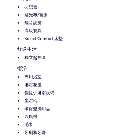
羽絨被
遮光布/窗簾
隔音設施
高級寢具
Select Comfort 床墊
舒適生活
獨立起居區
衛浴
專用浴室
淋浴花灑
僅提供淋浴設備
坐浴桶
環保盥洗用品
吹風機
毛巾
牙刷和牙膏