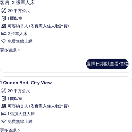
8
加
的
客房, 2 張單人床
示
大
所
20 平方公尺
雙
客
有
人
1 間臥室
房,
床
相
可容納 2 人 (依實際入住人數計費)
的
2
片
詳
2 張單人床
張
情
免費無線上網
單
更
更多資訊
人
多
床
客
選擇日期以查看價格
房,
的
2
所
張
1 Queen Bed, City View | 高級寢
顯
7
單
有
1 Queen Bed, City View
示
人
相
20 平方公尺
床
1
片
的
1 間臥室
Queen
詳
可容納 2 人 (依實際入住人數計費)
Bed,
情
1 張加大雙人床
City
View
免費無線上網
的
更
更多資訊