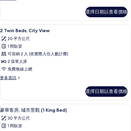
多
所
1
有
選擇日期以查看價格
Queen
相
Bed,
City
片
2 Twin Beds, City View | 高級寢具
顯
6
View
2 Twin Beds, City View
示
的
20 平方公尺
詳
2
情
1 間臥室
Twin
可容納 2 人 (依實際入住人數計費)
Beds,
2 張單人床
City
View
免費無線上網
的
更
更多資訊
多
所
2
有
選擇日期以查看價格
Twin
相
Beds,
City
片
豪華客房, 城市景觀 (1 King Bed) | 
顯
8
View
豪華客房, 城市景觀 (1 King Bed)
示
的
30 平方公尺
詳
豪
情
1 間臥室
華