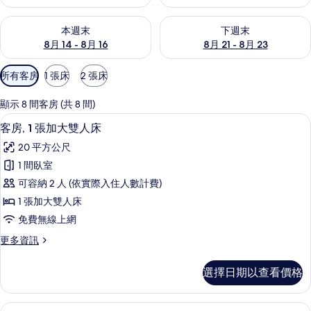
查看本週末 (8月 14 - 8月 16) 的供應情況
查看下週末 (8月 21 - 8月 23
本週末
下週末
8月 14 - 8月 16
8月 21 - 8月 23
可
所有客房
1 張床
2 張床
用
的
顯示 8 間客房 (共 8 間)
客
客房, 1 張加大雙人床 | 高級寢具、羽絨被、
顯
9
客房, 1 張加大雙人床
房
示
篩
20 平方公尺
客
選
1 間臥室
房,
條
可容納 2 人 (依實際入住人數計費)
1
件
1 張加大雙人床
張
免費無線上網
加
更
更多資訊
大
多
雙
客
選擇日期以查看價格
房,
人
1
床
張
客房, 2 張單人床 | 高級寢具、羽絨被、Se
顯