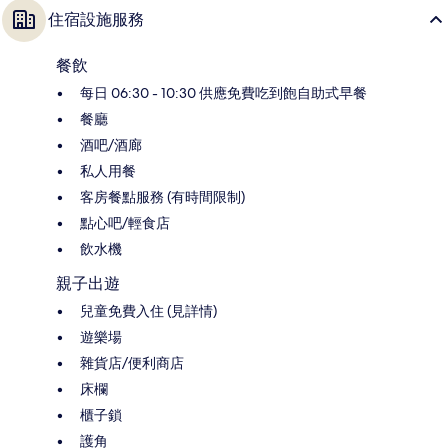
住宿設施服務
餐飲
每日 06:30 - 10:30 供應免費吃到飽自助式早餐
餐廳
酒吧/酒廊
私人用餐
客房餐點服務 (有時間限制)
點心吧/輕食店
飲水機
親子出遊
兒童免費入住 (見詳情)
遊樂場
雜貨店/便利商店
床欄
櫃子鎖
護角