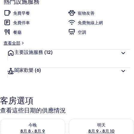
熱門設施服務
集
免費早餐
寵物友善
免費停車
免費無線上網
餐廳
空調
查看全部
主要設施服務
(12)
闔家歡樂
(6)
客房選項
查看這些日期的供應情況
查看今晚 (8月 8 - 8月 9) 的供應情況
查看明天 (8月 9 - 8月 10) 的
今晚
明天
8月 8 - 8月 9
8月 9 - 8月 10