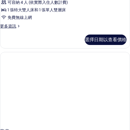
可容納 4 人 (依實際入住人數計費)
客
1 張特大雙人床和 1 張單人雙層床
房,
免費無線上網
城
更
更多資訊
市
多
景
豪
選擇日期以查看價格
華
觀
客
(1
房,
城
King
市
Bed)
景
的
觀
(1
所
King
有
Bed)
相
的
詳
片
情