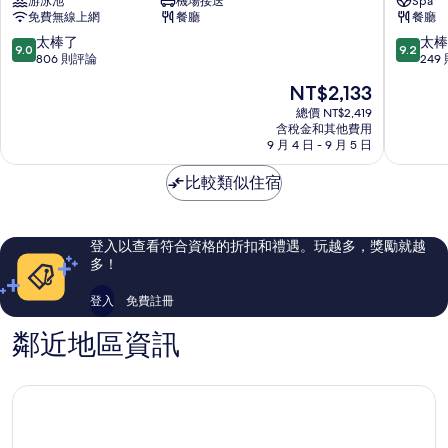
游泳池
機場接送
Spa
貢
飯
免費無線上網
餐廳
餐廳
-
店
生
第
9.0
9.2
太棒了
太棒
9.0
9.2
活
1
分，
分，
806 則評論
249
風
郡
滿
滿
現
NT$2,133
格
分
分
在
設
10
10
總價 NT$2,419
價
計
含稅金和其他費用
分，
分，
格
9 月 4 日 - 9 月 5 日
飯
太
太
為
店
棒
棒
NT$2,133
比較類似住宿
第
了，
了，
1
806
249
郡
則
則
評
評
登入以查看符合資格的折扣和禮遇。玩越多，獎勵就越
論
論
多！
登入
免費註冊
鄰近地區資訊