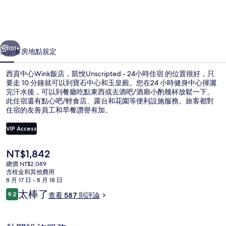
飯
店，
一個
下一個
凱
101+
簡介
客房
地點
規定
悅
西貢中心Wink飯店，凱悅Unscripted - 24小時住宿 的位置很好，只
Unscripted
要走 10 分鐘就可以到寶石中心和玉皇殿。您在24 小時健身中心揮灑
-
完汗水後，可以到餐廳吃點東西或去酒吧/酒廊小酌幾杯放鬆一下。
此住宿還有點心吧/輕食店、露台和花園等便利設施服務。旅客都對
24
住宿的友善員工和早餐讚譽有加。
小
VIP Access
時
住
目
NT$1,842
餐廳
前
總價 NT$2,089
宿
的
含稅金和其他費用
價
8 月 17 日 - 8 月 18 日
的
格
評
太棒了
9.2
查看 587 則評論
是
9.2 分，滿分 10 分，
相
論
NT$1,842
片