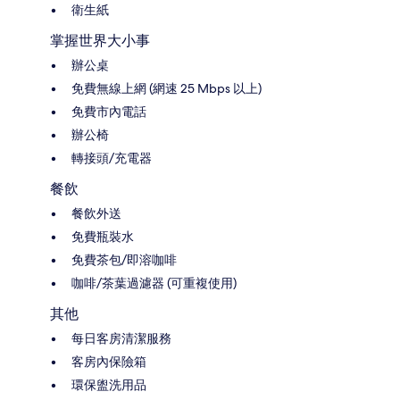
衛生紙
掌握世界大小事
辦公桌
免費無線上網 (網速 25 Mbps 以上)
免費市內電話
辦公椅
轉接頭/充電器
餐飲
餐飲外送
免費瓶裝水
免費茶包/即溶咖啡
咖啡/茶葉過濾器 (可重複使用)
其他
每日客房清潔服務
客房內保險箱
環保盥洗用品