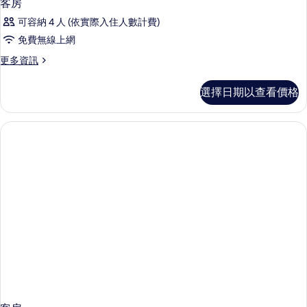
客房
可容納 4 人 (依實際入住人數計費)
免費無線上網
更
更多資訊
多
客
選擇日期以查看價格
房
的
詳
情