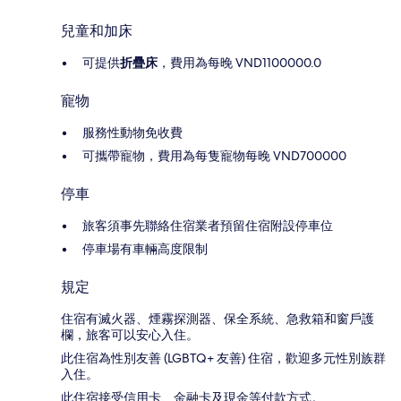
兒童和加床
可提供
折疊床
，費用為每晚 VND1100000.0
寵物
服務性動物免收費
可攜帶寵物，費用為每隻寵物每晚 VND700000
停車
旅客須事先聯絡住宿業者預留住宿附設停車位
停車場有車輛高度限制
規定
住宿有滅火器、煙霧探測器、保全系統、急救箱和窗戶護
欄，旅客可以安心入住。
此住宿為性別友善 (LGBTQ+ 友善) 住宿，歡迎多元性別族群
入住。
此住宿接受信用卡、金融卡及現金等付款方式。