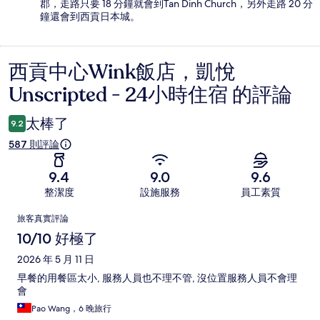
郡，走路只要 18 分鐘就會到Tan Dinh Church，另外走路 20 分
鐘還會到西貢日本城。
西貢中心Wink飯店，凱悅
評
Unscripted - 24小時住宿 的評論
論
太棒了
9.2
587 則評論
9.4
9.0
9.6
整潔度
設施服務
員工素質
評
旅客真實評論
論
10/10 好極了
2026 年 5 月 11 日
早餐的用餐區太小, 服務人員也不理不管, 沒位置服務人員不會理
會
Pao Wang，6 晚旅行