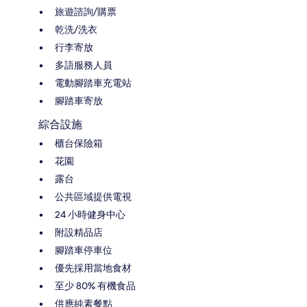
旅遊諮詢/購票
乾洗/洗衣
行李寄放
多語服務人員
電動腳踏車充電站
腳踏車寄放
綜合設施
櫃台保險箱
花園
露台
公共區域提供電視
24 小時健身中心
附設精品店
腳踏車停車位
優先採用當地食材
至少 80% 有機食品
供應純素餐點