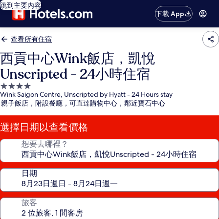
跳到主要內容
下載 App
查看所有住宿
西貢中心Wink飯店，凱悅
Unscripted - 24小時住宿
4.0
Wink Saigon Centre, Unscripted by Hyatt - 24 Hours stay
星
親子飯店，附設餐廳，可直達購物中心，鄰近寶石中心
級
住
選擇日期以查看價格
宿
想要去哪裡？
日期
旅客