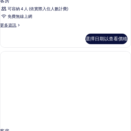
客房
可容納 4 人 (依實際入住人數計費)
免費無線上網
更
更多資訊
多
客
選擇日期以查看價格
房
的
詳
情