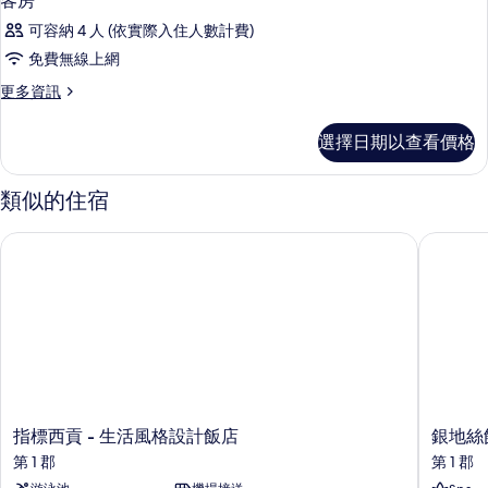
客房
可容納 4 人 (依實際入住人數計費)
免費無線上網
更
更多資訊
多
客
選擇日期以查看價格
房
的
詳
類似的住宿
情
指標西貢 - 生活風格設計飯店
銀地絲飯
指
銀
指標西貢 - 生活風格設計飯店
銀地絲
標
地
第 1 郡
第 1 郡
西
絲