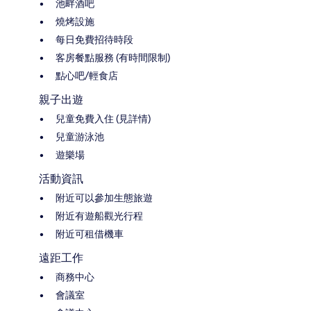
池畔酒吧
燒烤設施
每日免費招待時段
客房餐點服務 (有時間限制)
點心吧/輕食店
親子出遊
兒童免費入住 (見詳情)
兒童游泳池
遊樂場
活動資訊
附近可以參加生態旅遊
附近有遊船觀光行程
附近可租借機車
遠距工作
商務中心
會議室