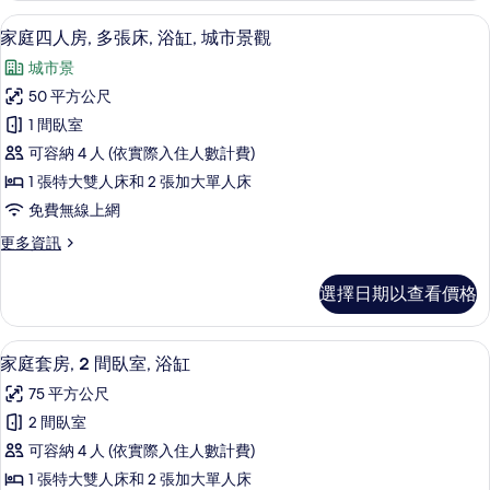
缸,
人
家庭四人房, 多張床, 浴缸, 城市景觀
顯
9
房,
家庭四人房, 多張床, 浴缸, 城市景觀
城
示
多
市
城市景
張
家
床,
景
50 平方公尺
庭
浴
觀
1 間臥室
缸,
四
城
的
可容納 4 人 (依實際入住人數計費)
人
市
所
1 張特大雙人床和 2 張加大單人床
景
房,
有
免費無線上網
觀
多
的
相
更
更多資訊
詳
張
多
片
情
床,
家
選擇日期以查看價格
庭
浴
四
缸,
人
家庭套房, 2 間臥室, 浴缸 | 羽絨被
顯
10
房,
家庭套房, 2 間臥室, 浴缸
城
示
多
市
75 平方公尺
張
家
床,
景
2 間臥室
庭
浴
觀
可容納 4 人 (依實際入住人數計費)
缸,
套
城
的
1 張特大雙人床和 2 張加大單人床