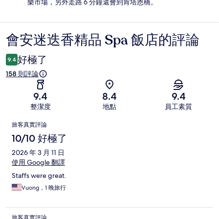
樂市場，另外走路 6 分鐘還會到肯塔恩橋。
會安迷迭香精品 Spa 飯店的評論
評
論
好極了
9.4
158 則評論
9.4
8.4
9.4
整潔度
地點
員工素質
評
旅客真實評論
論
10/10 好極了
2026 年 3 月 11 日
使用 Google 翻譯
Staffs were great.
Vuong，1 晚旅行
旅客真實評論