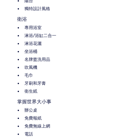
陽台
獨特設計風格
衛浴
專用浴室
淋浴/浴缸二合一
淋浴花灑
坐浴桶
名牌盥洗用品
吹風機
毛巾
牙刷和牙膏
衛生紙
掌握世界大小事
辦公桌
免費報紙
免費無線上網
電話