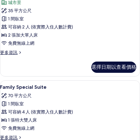
人
城市景
張
豪
床,
特
35 平方公尺
華
大
浴
1 間臥室
雙
雙
缸,
人
可容納 2 人 (依實際入住人數計費)
床
床,
泳
2 張加大單人床
浴
房,
池
免費無線上網
缸,
浴
泳
景
更
更多資訊
池
缸,
多
觀
景
城
豪
觀
的
選擇日期以查看價格
華
市
的
所
雙
詳
景
床
有
情
Family Special Suite | 羽絨被
顯
7
房,
Family Special Suite
觀
相
示
浴
的
70 平方公尺
缸,
片
Family
城
所
1 間臥室
Special
市
有
可容納 4 人 (依實際入住人數計費)
Suite
景
觀
相
1 張特大雙人床
的
的
片
免費無線上網
所
詳
情
有
更
更多資訊