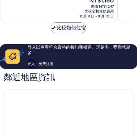
NT$1,150
店
分
分
在
錦
10
10
總價 NT$1,247
價
含稅金和其他費用
州
分，
分，
格
8 月 9 日 - 8 月 10 日
好
好
為
極
極
NT$1,150
比較類似住宿
了，
了，
344
786
則
則
評
評
登入以查看符合資格的折扣和禮遇。玩越多，獎勵就越
論
論
多！
登入
免費註冊
鄰近地區資訊