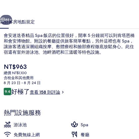
品
一個
下一個
Spa
85+
簡介
客房
地點
規定
飯
會安迷迭香精品 Spa 飯店的位置很好，開車 5 分鐘就可以到肯塔恩橋
店
和會安博物館。附設的餐廳提供旅客簡單餐點，另外這裡也有 Spa，
的
讓旅客透過深層組織按摩、敷體療程和臉部療程徹底放鬆身心。此住
宿還有室外游泳池、池畔酒吧和三溫暖等特色設施。
相
目
NT$963
片
前
總價 NT$1,100
集
的
含稅金和其他費用
價
8 月 23 日 - 8 月 24 日
外觀
格
評
好極了
9.4
查看 158 則評論
是
9.4 分，滿分 10 分，
論
NT$963
熱門設施服務
游泳池
Spa
免費無線上網
餐廳