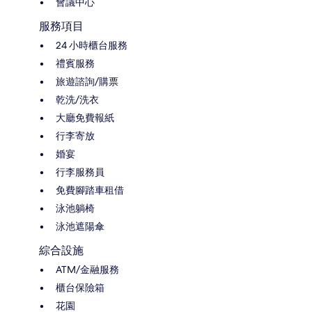
會議中心
服務項目
24 小時櫃台服務
禮賓服務
旅遊諮詢/購票
乾洗/洗衣
大廳免費報紙
行李寄放
婚宴
行李服務員
免費腳踏車租借
泳池躺椅
泳池遮陽傘
綜合設施
ATM/金融服務
櫃台保險箱
花園