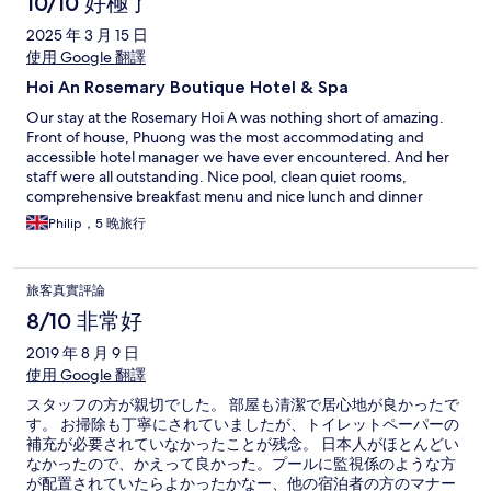
10/10 好極了
2025 年 3 月 15 日
使用 Google 翻譯
Hoi An Rosemary Boutique Hotel & Spa
Our stay at the Rosemary Hoi A was nothing short of amazing.
Front of house, Phuong was the most accommodating and
accessible hotel manager we have ever encountered. And her
staff were all outstanding. Nice pool, clean quiet rooms,
comprehensive breakfast menu and nice lunch and dinner
menu. Highly recommend this hotel if you are staying in Hoi An.
Philip，5 晚旅行
旅客真實評論
8/10 非常好
2019 年 8 月 9 日
使用 Google 翻譯
スタッフの方が親切でした。 部屋も清潔で居心地が良かったで
す。 お掃除も丁寧にされていましたが、トイレットペーパーの
補充が必要されていなかったことが残念。 日本人がほとんどい
なかったので、かえって良かった。プールに監視係のような方
が配置されていたらよかったかなー、他の宿泊者の方のマナー