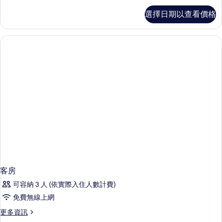
客
選擇日期以查看價格
房
的
詳
情
客房
可容納 3 人 (依實際入住人數計費)
免費無線上網
更
更多資訊
多