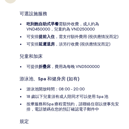
可選設施服務
吃到飽自助式早餐
需額外收費，成人約為
VND450000，兒童約為 VND250000
可安排
提前入住
，需支付額外費用 (視供應情況而定)
可安排
延遲退房
，須另行收費 (視供應情況而定)
兒童和加床
可提供
折疊床
，費用為每晚 VND500000
游泳池、Spa 和健身房 (如有)
游泳池開放時間：08:00 - 20:00
18 歲以下兒童須有成人陪同才可以使用 Spa 池
按摩服務和Spa 療程需預約，請聯絡住宿以便事先安
排，電話號碼在您的預訂確認電子郵件中
規定