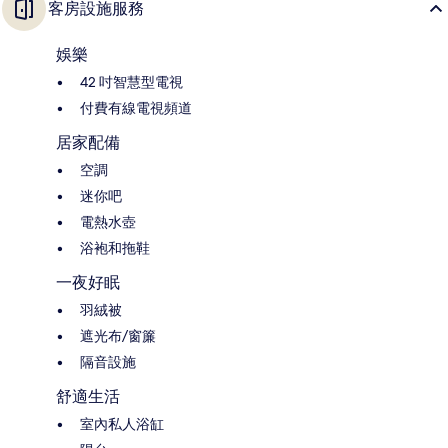
客房設施服務
娛樂
42 吋智慧型電視
付費有線電視頻道
居家配備
空調
迷你吧
電熱水壺
浴袍和拖鞋
一夜好眠
羽絨被
遮光布/窗簾
隔音設施
舒適生活
室內私人浴缸