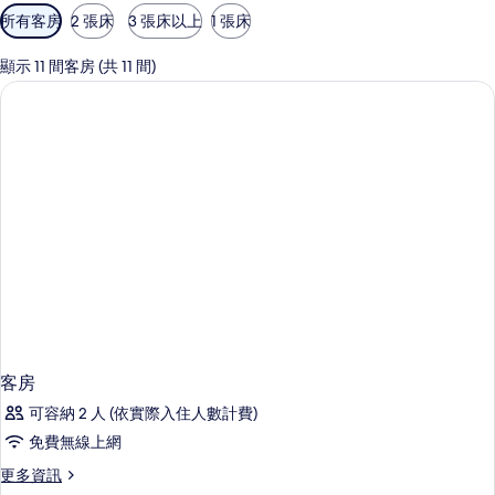
可
所有客房
2 張床
3 張床以上
1 張床
用
的
顯示 11 間客房 (共 11 間)
客
房
篩
選
條
件
客房
可容納 2 人 (依實際入住人數計費)
免費無線上網
更
更多資訊
多