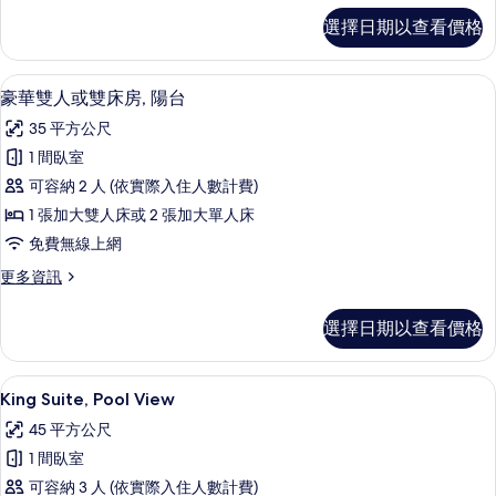
客
選擇日期以查看價格
房
的
詳
羽絨被、迷你吧、客房內保險箱、書桌
顯
8
情
豪華雙人或雙床房, 陽台
示
35 平方公尺
豪
1 間臥室
華
可容納 2 人 (依實際入住人數計費)
雙
1 張加大雙人床或 2 張加大單人床
人
免費無線上網
或
更
更多資訊
雙
多
床
豪
選擇日期以查看價格
華
房,
雙
陽
人
King Suite, Pool View | 羽絨
顯
5
或
King Suite, Pool View
台
示
雙
的
45 平方公尺
床
King
房,
所
1 間臥室
Suite,
陽
有
可容納 3 人 (依實際入住人數計費)
Pool
台