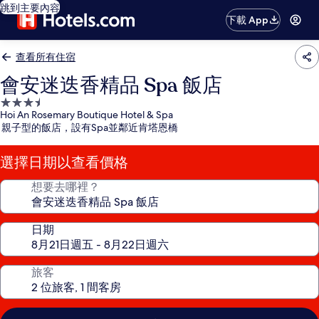
跳到主要內容
下載 App
查看所有住宿
會安迷迭香精品 Spa 飯店
3.5
Hoi An Rosemary Boutique Hotel & Spa
星
親子型的飯店，設有Spa並鄰近肯塔恩橋
級
住
選擇日期以查看價格
宿
想要去哪裡？
日期
旅客