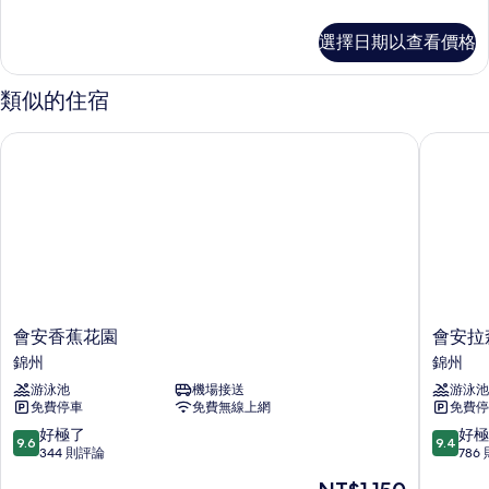
多
相
Family
選擇日期以查看價格
片
Special
Suite
的
類似的住宿
詳
情
會安香蕉花園
會安拉森
會
會
會安香蕉花園
會安拉
安
安
錦州
錦州
香
拉
游泳池
機場接送
游泳池
蕉
森
免費停車
免費無線上網
免費停
花
塔
園
精
9.6
9.4
好極了
好極
9.6
9.4
錦
品
分，
分，
344 則評論
786
州
飯
滿
滿
現