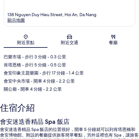
138 Nguyen Duy Hieu Street, Hoi An, Da Nang
顯示地圖
地圖
附近景點
附近交通
餐廳
巴樂市場
- 步行 3 分鐘
- 0.3 公里
肯塔恩橋
- 步行 5 分鐘
- 0.5 公里
會安印象主題樂園
- 步行 17 分鐘
- 1.4 公里
會安中央市場
- 開車 4 分鐘
- 2.2 公里
關公廟
- 開車 4 分鐘
- 2.2 公里
住宿介紹
會安迷迭香精品 Spa 飯店
會安迷迭香精品 Spa 飯店的位置很好，開車 5 分鐘就可以到肯塔恩橋和
會安博物館。附設的餐廳提供旅客簡單餐點，另外這裡也有 Spa，讓旅客