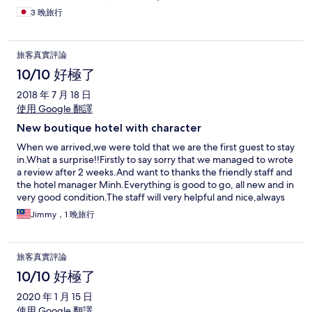
が気になりました。また来たいです(^-^)
3 晚旅行
旅客真實評論
10/10 好極了
2018 年 7 月 18 日
使用 Google 翻譯
New boutique hotel with character
When we arrived,we were told that we are the first guest to stay
in.What a surprise!!Firstly to say sorry that we managed to wrote
a review after 2 weeks.And want to thanks the friendly staff and
the hotel manager Minh.Everything is good to go, all new and in
very good condition.The staff will very helpful and nice,always
smile and attend to assist us promthly when needed.Thanks
Jimmy，1 晚旅行
again for upgrading to exclusive room and also the preparation
for the honeymoon deco.Definately recommend for those
coming to hoi an.
旅客真實評論
10/10 好極了
2020 年 1 月 15 日
使用 Google 翻譯