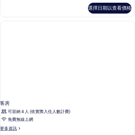
客
選擇日期以查看價格
房
的
詳
情
客房
可容納 4 人 (依實際入住人數計費)
免費無線上網
更
更多資訊
多