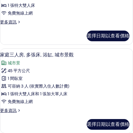
的
相
1 張特大雙人床
View
詳
片
的
免費無線上網
情
所
更
更多資訊
多
有
King
選擇日期以查看價格
相
Suite,
Pool
片
View
家庭三人房, 多張床, 浴缸, 城市景觀
顯
8
的
家庭三人房, 多張床, 浴缸, 城市景觀
示
詳
城市景
情
家
45 平方公尺
庭
1 間臥室
三
可容納 3 人 (依實際入住人數計費)
人
1 張特大雙人床和 1 張加大單人床
房,
免費無線上網
多
更
更多資訊
張
多
床,
家
選擇日期以查看價格
庭
浴
三