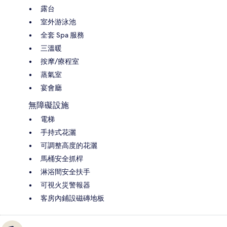
露台
室外游泳池
全套 Spa 服務
三溫暖
按摩/療程室
蒸氣室
宴會廳
無障礙設施
電梯
手持式花灑
可調整高度的花灑
馬桶安全抓桿
淋浴間安全扶手
可視火災警報器
客房內鋪設磁磚地板