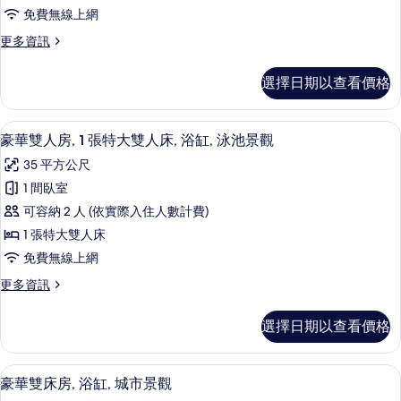
房,
市
所
免費無線上網
景
2
有
觀
更
更多資訊
間
的
多
相
臥
詳
家
選擇日期以查看價格
片
情
庭
室,
套
浴
房,
豪華雙人房, 1 張特大雙人床, 浴缸, 
顯
5
2
缸
豪華雙人房, 1 張特大雙人床, 浴缸, 泳池景觀
示
間
的
35 平方公尺
臥
豪
所
室,
1 間臥室
華
浴
有
可容納 2 人 (依實際入住人數計費)
缸
雙
相
的
1 張特大雙人床
人
詳
片
免費無線上網
情
房,
更
更多資訊
1
多
張
豪
選擇日期以查看價格
華
特
雙
大
人
羽絨被、迷你吧、客房內保險箱、書桌
顯
8
房,
雙
豪華雙床房, 浴缸, 城市景觀
示
1