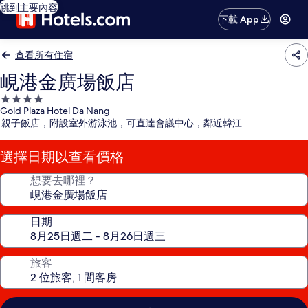
跳到主要內容
下載 App
查看所有住宿
峴港金廣場飯店
4.0
Gold Plaza Hotel Da Nang
星
親子飯店，附設室外游泳池，可直達會議中心，鄰近韓江
級
住
選擇日期以查看價格
宿
想要去哪裡？
日期
旅客