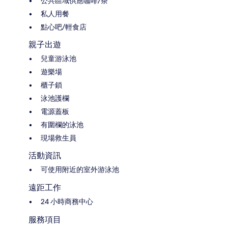
公共區域供應咖啡/茶
私人用餐
點心吧/輕食店
親子出遊
兒童游泳池
遊樂場
櫃子鎖
泳池護欄
電源蓋板
有圍欄的泳池
現場救生員
活動資訊
可使用附近的室外游泳池
遠距工作
24 小時商務中心
服務項目