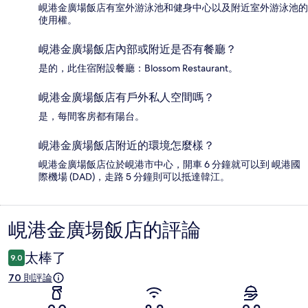
峴港金廣場飯店有室外游泳池和健身中心以及附近室外游泳池的
使用權。
峴港金廣場飯店內部或附近是否有餐廳？
是的，此住宿附設餐廳：Blossom Restaurant。
峴港金廣場飯店有戶外私人空間嗎？
是，每間客房都有陽台。
峴港金廣場飯店附近的環境怎麼樣？
峴港金廣場飯店位於峴港市中心，開車 6 分鐘就可以到 峴港國
際機場 (DAD)，走路 5 分鐘則可以抵達韓江。
峴港金廣場飯店的評論
評
論
太棒了
9.0
70 則評論