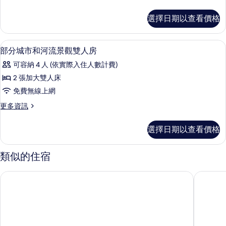
華
多
雙
河
選擇日期以查看價格
景
人
豪
床
華
浴室 | 淋浴設備、淋浴花灑、名牌盥洗
顯
4
雙
部分城市和河流景觀雙人房
房
示
人
的
可容納 4 人 (依實際入住人數計費)
床
部
房
所
2 張加大雙人床
分
的
有
免費無線上網
詳
城
情
相
更
更多資訊
市
多
片
和
部
選擇日期以查看價格
分
河
城
流
市
類似的住宿
和
景
河
峴港聖諾瓦飯店
埃武拉精
觀
流
景
雙
觀
人
雙
人
房
房