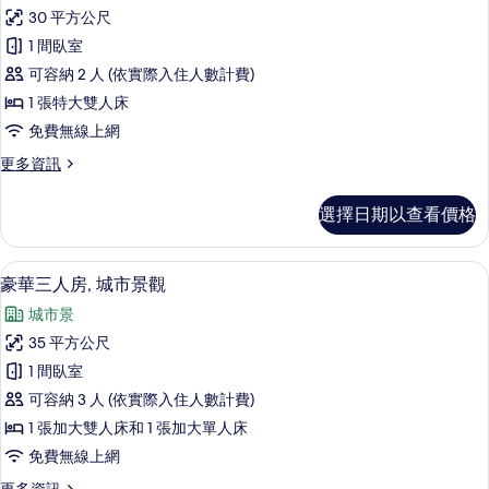
豪
的
30 平方公尺
華
詳
1 間臥室
情
雙
可容納 2 人 (依實際入住人數計費)
人
1 張特大雙人床
房,
免費無線上網
河
更
更多資訊
景
多
的
豪
選擇日期以查看價格
華
所
雙
有
人
豪華三人房, 城市景觀 | 高級寢具、
顯
10
房,
豪華三人房, 城市景觀
相
示
河
片
城市景
景
豪
的
35 平方公尺
華
詳
1 間臥室
情
三
可容納 3 人 (依實際入住人數計費)
人
1 張加大雙人床和 1 張加大單人床
房,
免費無線上網
城
更