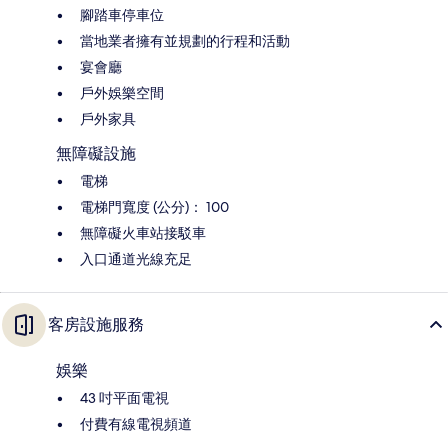
腳踏車停車位
當地業者擁有並規劃的行程和活動
宴會廳
戶外娛樂空間
戶外家具
無障礙設施
電梯
電梯門寬度 (公分)： 100
無障礙火車站接駁車
入口通道光線充足
客房設施服務
娛樂
43 吋平面電視
付費有線電視頻道