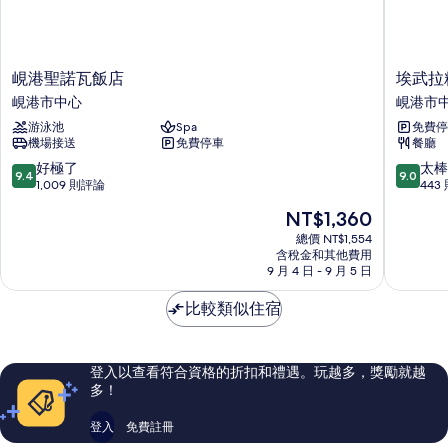
的
的
所
詳
情
有
峴
埃
峴港聖諾瓦飯店
埃武拉
相
港
武
峴港市中心
峴港市
片
聖
拉
游泳池
Spa
免費停
諾
精
機場接送
免費停車
餐廳
瓦
品
飯
飯
9.4
9.0
好極了
太棒
9.4
9.0
店
店
分，
分，
1,009 則評論
443
峴
峴
滿
滿
現
NT$1,360
港
港
分
分
在
市
市
10
10
總價 NT$1,554
價
中
含稅金和其他費用
中
分，
分，
格
9 月 4 日 - 9 月 5 日
心
心
好
太
為
極
棒
NT$1,360
比較類似住宿
了，
了，
1,009
443
則
則
評
評
登入以查看符合資格的折扣和禮遇。玩越多，獎勵就越
論
論
多！
登入
免費註冊