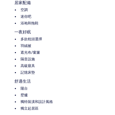
居家配備
空調
迷你吧
浴袍和拖鞋
一夜好眠
多款枕頭選擇
羽絨被
遮光布/窗簾
隔音設施
高級寢具
記憶床墊
舒適生活
陽台
壁爐
獨特裝潢和設計風格
獨立起居區