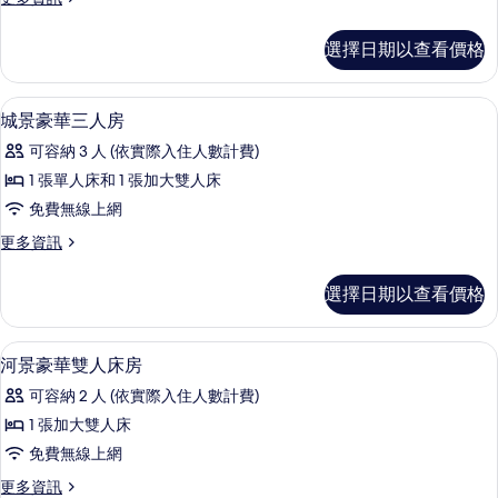
的
多
所
家
選擇日期以查看價格
庭
有
套
相
房,
淋浴設備、淋浴花灑、名牌盥洗用品、
顯
3
河
城景豪華三人房
片
示
景
可容納 3 人 (依實際入住人數計費)
的
城
詳
1 張單人床和 1 張加大雙人床
景
情
免費無線上網
豪
更
更多資訊
華
多
三
城
選擇日期以查看價格
景
人
豪
房
華
高級寢具、羽絨被、記憶床墊、迷你吧
顯
7
三
河景豪華雙人床房
的
示
人
所
可容納 2 人 (依實際入住人數計費)
房
河
的
有
1 張加大雙人床
景
詳
相
免費無線上網
情
豪
片
更
更多資訊