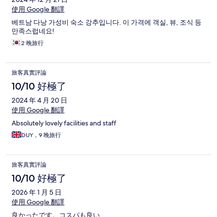
使用 Google 翻譯
베트남 다낭 가성비 숙소 강추입니다. 이 가격에 객실, 뷰, 조식 등
만족스럽네요!
2 晚旅行
旅客真實評論
10/10 好極了
2024 年 4 月 20 日
使用 Google 翻譯
Absolutely lovely facilities and staff
DUY，9 晚旅行
旅客真實評論
10/10 好極了
2026 年 1 月 5 日
使用 Google 翻譯
良かったです。コスパも良い