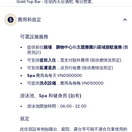
Gold Top Bar - 住宿內天台酒吧. 每日營業。
費用和規定
可選設施服務
提供前往
賭場
、
購物中心
和
主題樂園
的
區域接駁服務
(費
用另計)
可安排
提前入住
，需支付額外費用 (視供應情況而定)
可安排
延遲退房
，須另行收費 (視供應情況而定)
Spa
費用為每天 VND300000
可提供
洗衣設備
，費用為每晚 VND50000
游泳池、Spa 和健身房 (如有)
游泳池開放時間：06:00 - 22:00
規定
此住宿設有例如陽台、庭院、露台等可能不適合兒童使用的