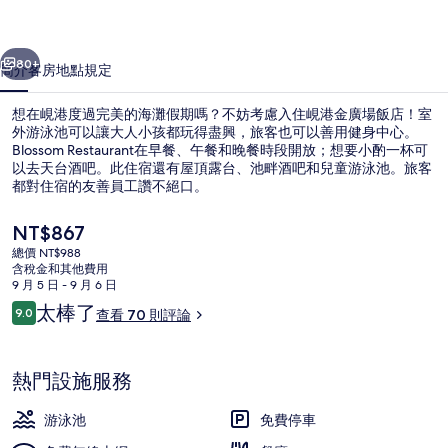
店
一個
下一個
的
80+
簡介
客房
地點
規定
相
想在峴港度過完美的海灘假期嗎？不妨考慮入住峴港金廣場飯店！室
片
外游泳池可以讓大人小孩都玩得盡興，旅客也可以善用健身中心。
Blossom Restaurant在早餐、午餐和晚餐時段開放；想要小酌一杯可
集
以去天台酒吧。此住宿還有屋頂露台、池畔酒吧和兒童游泳池。旅客
都對住宿的友善員工讚不絕口。
目
NT$867
前
總價 NT$988
的
含稅金和其他費用
室外游泳池，開放時間為 06:00 至 
價
9 月 5 日 - 9 月 6 日
格
評
太棒了
9.0
查看 70 則評論
是
9.0 分，滿分 10 分，
論
NT$867
熱門設施服務
游泳池
免費停車