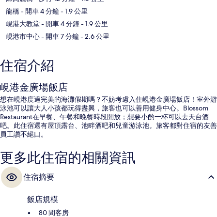
龍橋
- 開車 4 分鐘
- 1.9 公里
峴港大教堂
- 開車 4 分鐘
- 1.9 公里
峴港市中心
- 開車 7 分鐘
- 2.6 公里
住宿介紹
峴港金廣場飯店
想在峴港度過完美的海灘假期嗎？不妨考慮入住峴港金廣場飯店！室外游
泳池可以讓大人小孩都玩得盡興，旅客也可以善用健身中心。Blossom
Restaurant在早餐、午餐和晚餐時段開放；想要小酌一杯可以去天台酒
吧。此住宿還有屋頂露台、池畔酒吧和兒童游泳池。旅客都對住宿的友善
員工讚不絕口。
更多此住宿的相關資訊
住宿摘要
飯店規模
80 間客房