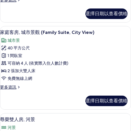
更多資訊
市
多
景
豪
選擇日期以查看價格
華
觀
三
的
人
高級寢具、羽絨被、記憶床墊、迷你吧
顯
7
房,
家庭客房, 城市景觀 (Family Suite, City View)
所
示
城
有
城市景
市
家
景
相
40 平方公尺
庭
觀
片
1 間臥室
的
客
詳
可容納 4 人 (依實際入住人數計費)
房,
情
2 張加大雙人床
城
免費無線上網
市
更
更多資訊
景
多
觀
家
選擇日期以查看價格
庭
(Family
客
Suite,
房,
尊榮雙人房, 河景 | 高級寢具、羽絨
顯
City
13
城
尊榮雙人房, 河景
示
市
View)
河景
景