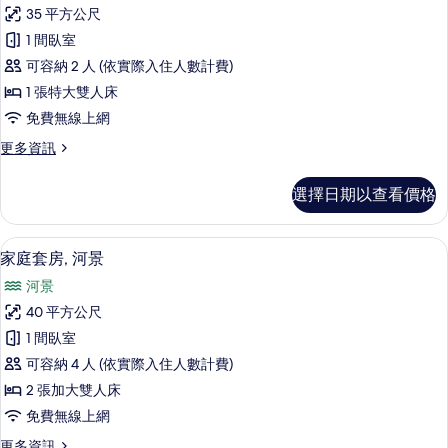
尊
的
觀
35 平方公尺
榮
所
(Family
1 間臥室
Suite,
雙
有
City
可容納 2 人 (依實際入住人數計費)
人
相
View)
1 張特大雙人床
的
房,
片
免費無線上網
詳
河
情
更
更多資訊
景
多
的
尊
選擇日期以查看價格
榮
所
雙
有
人
家庭套房, 河景 | 高級寢具、羽絨被、
顯
8
房,
家庭套房, 河景
相
示
河
片
河景
景
家
的
40 平方公尺
庭
詳
1 間臥室
情
套
可容納 4 人 (依實際入住人數計費)
房,
2 張加大雙人床
河
免費無線上網
景
更
更多資訊