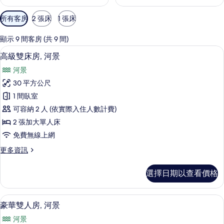
可
所有客房
2 張床
1 張床
用
的
顯示 9 間客房 (共 9 間)
客
高級雙床房, 河景 | 客房景觀
顯
12
高級雙床房, 河景
房
示
篩
河景
高
選
30 平方公尺
級
條
1 間臥室
雙
件
可容納 2 人 (依實際入住人數計費)
床
2 張加大單人床
房,
免費無線上網
河
更
更多資訊
景
多
的
高
選擇日期以查看價格
級
所
雙
有
床
豪華雙人房, 河景 | 高級寢具、羽絨
顯
11
房,
豪華雙人房, 河景
相
示
河
片
河景
景