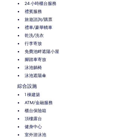
24 小時櫃台服務
禮賓服務
旅遊諮詢/購票
禮車/豪華轎車
乾洗/洗衣
行李寄放
免費池畔遮陽小屋
腳踏車寄放
泳池躺椅
泳池遮陽傘
綜合設施
1 棟建築
ATM/金融服務
櫃台保險箱
頂樓露台
健身中心
室外游泳池