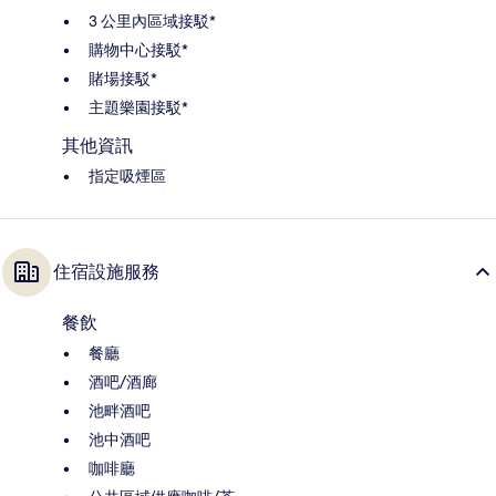
3 公里內區域接駁*
購物中心接駁*
賭場接駁*
主題樂園接駁*
其他資訊
指定吸煙區
住宿設施服務
餐飲
餐廳
酒吧/酒廊
池畔酒吧
池中酒吧
咖啡廳