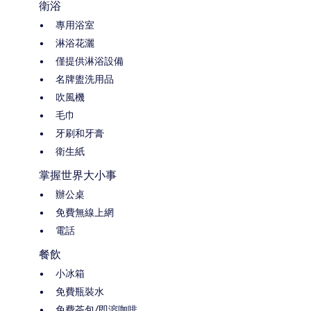
衛浴
專用浴室
淋浴花灑
僅提供淋浴設備
名牌盥洗用品
吹風機
毛巾
牙刷和牙膏
衛生紙
掌握世界大小事
辦公桌
免費無線上網
電話
餐飲
小冰箱
免費瓶裝水
免費茶包/即溶咖啡