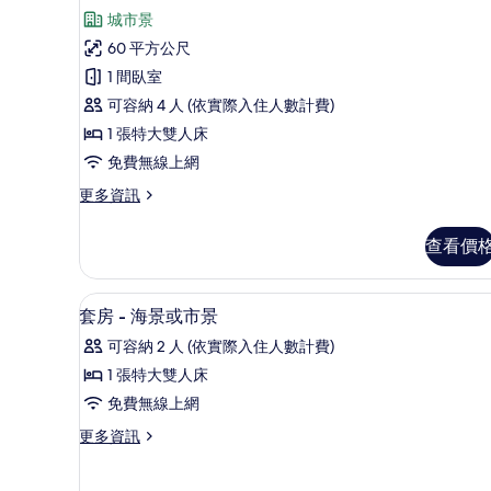
景
示
相
城市景
觀
套
片
的
60 平方公尺
房
詳
1 間臥室
情
的
可容納 4 人 (依實際入住人數計費)
所
1 張特大雙人床
有
免費無線上網
相
更
更多資訊
片
多
套
查看價
房
的
詳
迷你吧、客房內保險箱、書桌
顯
7
情
套房 - 海景或市景
示
可容納 2 人 (依實際入住人數計費)
套
1 張特大雙人床
房
免費無線上網
-
更
更多資訊
海
多
景
套