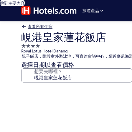
跳到主要內容
旅遊產品
查看所有住宿
峴港皇家蓮花飯店
4.0
Royal Lotus Hotel Danang
星
親子飯店，附設室外游泳池，可直達會議中心，鄰近麥凱海
級
選擇日期以查看價格
住
想要去哪裡？
宿
峴
港
皇
家
蓮