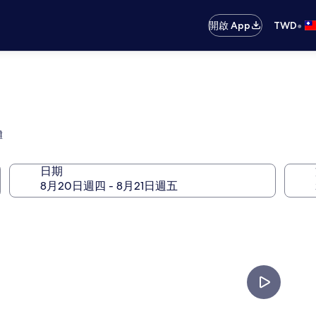
•
開啟 App
TWD
灘
日期