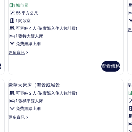
Vi
示
陽
所
城市景
的
台,
行
有
詳
城
55 平方公尺
政
情
相
市
1 間臥室
景
套
片
觀
可容納 4 人 (依實際入住人數計費)
更
更
房
的
多
1 張特大雙人床
詳
-
的
行
免費無線上網
情
政
所
套
更
更多資訊
有
房
多
-
相
行
格
查看價格
市
政
片
景
套
或
房
、隔音
迷你吧、客房內保險箱、書桌、隔音
顯
海
5
的
豪華大床房（海景或城景
皇
景
示
詳
的
可容納 2 人 (依實際入住人數計費)
情
豪
詳
1 張標準雙人床
情
華
免費無線上網
大
更
更多資訊
床
房
多
2
房
豪