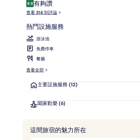
評
有夠讚
8.8
8.8 分，滿分 10 分，
論
查看 314 則評論
室外游泳池，
熱門設施服務
游泳池
免費停車
餐廳
查看全部
主要設施服務
(12)
闔家歡樂
(6)
這間旅宿的魅力所在