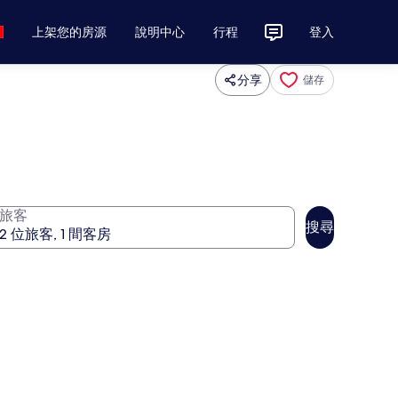
上架您的房源
說明中心
行程
登入
分享
儲存
旅客
搜尋