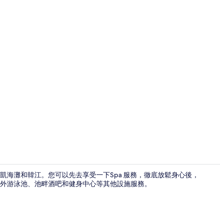
旅遊達人影
麥凱海灘和韓江。您可以先去享受一下Spa 服務，徹底放鬆身心後，
外游泳池、池畔酒吧和健身中心等其他設施服務。
Deluxe Room