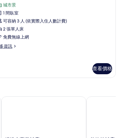
示
的
城市景
高
所
1 間臥室
級
有
可容納 3 人 (依實際入住人數計費)
雙
相
2 張單人床
床
片
免費無線上網
房
多資訊
Check-
fter
查看價格
M)
的
heck-
所
ter
峴港金蓮花飯店
艾德林飯店 & 套房
有
)
相
片