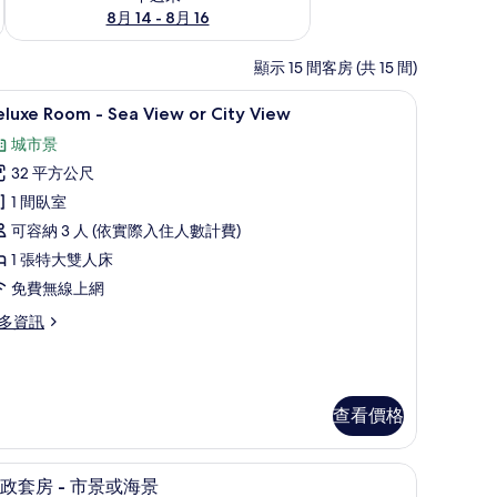
8月 14 - 8月 16
顯示 15 間客房 (共 15 間)
吧、客房內保險箱、書桌、隔音
Deluxe Room - Sea View or City View | 城市景
顯
4
luxe Room - Sea View or City View
示
城市景
eluxe
32 平方公尺
oom
1 間臥室
可容納 3 人 (依實際入住人數計費)
ea
iew
1 張特大雙人床
r
免費無線上網
ity
多資訊
iew
luxe
的
oom
所
查看價格
有
a
ew
相
桌、隔音
迷你吧、客房內保險箱、書桌、隔音
顯
片
ty
7
政套房 - 市景或海景