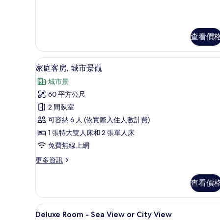
房
或
-
市
海
景
景
查看價
或
的
市
所
景
家庭客房, 城市景觀 | 迷你吧
顯
的
7
有
家庭客房, 城市景觀
詳
示
相
情
城市景
家
片
60 平方公尺
庭
2 間臥室
客
可容納 6 人 (依實際入住人數計費)
房,
1 張特大雙人床和 2 張單人床
城
免費無線上網
市
更
更多資訊
景
多
觀
家
查看價
庭
的
客
所
房,
Deluxe Room - Sea View
顯
4
城
Deluxe Room - Sea View or City View
有