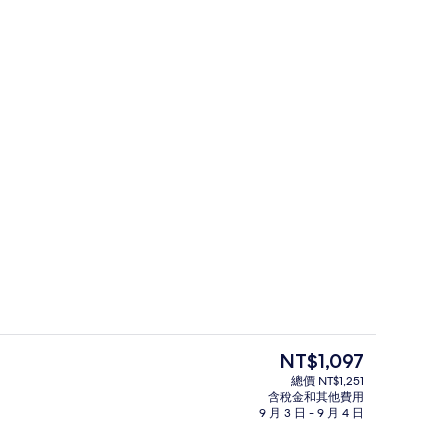
餐廳
片
目
NT$1,097
前
總價 NT$1,251
的
含稅金和其他費用
 - Sea View or City View | 城市景
住宿正面 (夜晚)
價
9 月 3 日 - 9 月 4 日
格
是