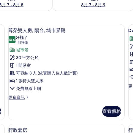
8月 7 - 8月 8
8月 7 - 8月 9
尊榮雙人房, 陽台, 城市景觀 | 迷你
顯
6
尊榮雙人房, 陽台, 城市景觀
De
示
好極了
10.0
D
10.0 分，滿分 10 分
尊
(1
1 則評論
則
R
榮
城市景
評
-
雙
30 平方公尺
論)
S
人
1 間臥室
V
房,
可容納 3 人 (依實際入住人數計費)
o
陽
1 張特大雙人床
C
更
更
台,
免費無線上網
V
多
城
De
更
更多資訊
R
多
市
-
尊
格
查看價格
景
Se
榮
Vi
雙
觀
or
人
、書桌、隔音
行政套房 | 迷你吧、客房內保險箱、書
顯
的
Ci
8
房,
行政套房
行