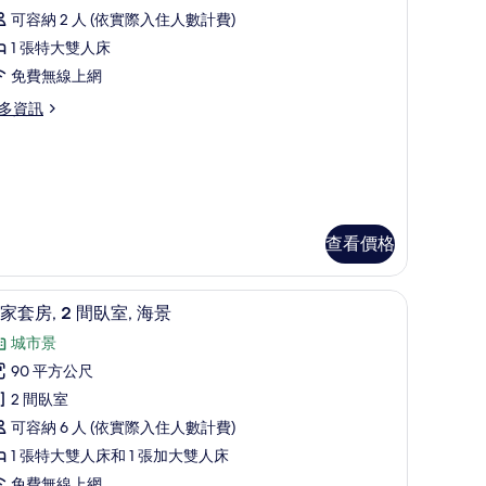
ew
示
可容納 2 人 (依實際入住人數計費)
行
1 張特大雙人床
政
免費無線上網
套
多資訊
房
市
景
或
查看價格
海
景
皇家套房, 2 間臥室, 海景 | 客房景觀
顯
8
的
家套房, 2 間臥室, 海景
示
所
城市景
皇
有
90 平方公尺
家
相
2 間臥室
套
片
可容納 6 人 (依實際入住人數計費)
,
1 張特大雙人床和 1 張加大雙人床
免費無線上網