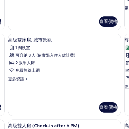
華
（海
大
更
更
景
床
多
房
室
或
皇
格
查看價格
（海
家
城
景
套
或
景
房,
、客房內保險箱、書桌、隔音
迷你吧、客房內保險箱、書桌、隔音
顯
城
5
2
高級雙床房, 城市景觀
尊
的
景
示
間
的
所
1 間臥室
臥
高
詳
室,
有
可容納 3 人 (依實際入住人數計費)
情
級
海
相
2 張單人床
景
雙
的
片
免費無線上網
床
詳
更
更多資訊
情
房,
房
多
更
更
城
高
多
級
市
台
尊
雙
榮
景
床
雙
格
查看價格
房,
觀
床
城
房,
的
市
 or City View | 迷你吧、客房內保險箱、書桌、隔音
高級雙人房 (Check-in after 6 P
顯
陽
5
景
高級雙人房 (Check-in after 6 PM)
高
所
台,