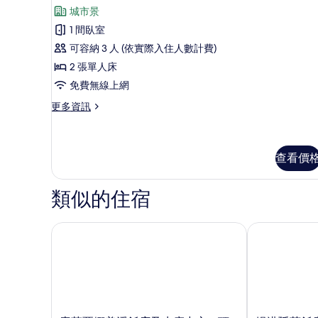
示
市
相
城市景
景
Deluxe
觀
片
1 間臥室
Room
的
可容納 3 人 (依實際入住人數計費)
-
詳
情
2 張單人床
Sea
View
免費無線上網
or
更
更多資訊
City
多
Deluxe
View
Room
的
-
查看價
所
Sea
View
有
類似的住宿
or
相
City
View
片
索菲亞娜美溪飯店及水療中心 - 頂樓泳池酒吧 - 每房
峴港廷苑飯店
的
詳
情