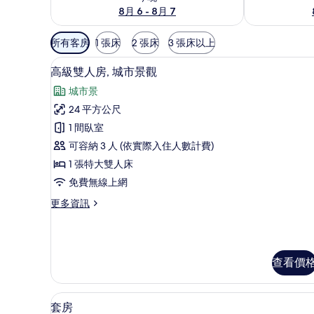
8月 6 - 8月 7
可
所有客房
1 張床
2 張床
3 張床以上
用
高級雙人房, 城市景觀 | 城市景
顯
的
5
高級雙人房, 城市景觀
示
客
城市景
房
高
24 平方公尺
篩
級
1 間臥室
選
雙
條
可容納 3 人 (依實際入住人數計費)
人
件
1 張特大雙人床
房,
免費無線上網
城
更
更多資訊
市
多
景
高
級
觀
雙
查看價
的
人
房,
所
城
套房 | 迷你吧、客房內保險箱
顯
有
市
7
套房