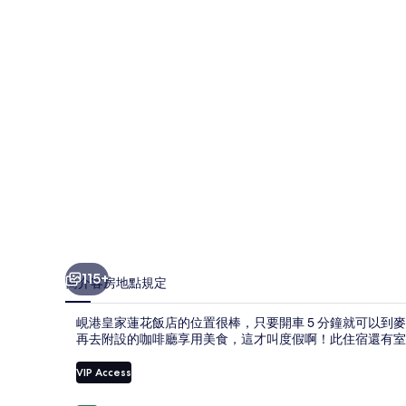
花
飯
店
的
相
片
集
115+
簡介
客房
地點
規定
峴港皇家蓮花飯店的位置很棒，只要開車 5 分鐘就可以到
再去附設的咖啡廳享用美食，這才叫度假啊！此住宿還有室
VIP Access