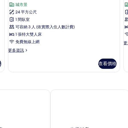
示
觀
城
有
城市景
的
高
市
詳
相
24 平方公尺
景
級
情
觀
片
1 間臥室
雙
的
可容納 3 人 (依實際入住人數計費)
詳
人
1 張特大雙人床
情
房
免費無線上網
更
更
(Check-
(
多
更
更多資訊
in
in
高
多
after
a
級
高
雙
格
查看價格
6
6
級
床
雙
PM)
P
房
人
的
(C
房
in
所
(Check-
af
in
免費01杯生啤酒及20分鐘水療
Paracel 海灘飯店
有
6
after
PM
相
6
的
PM)
片
詳
的
情
詳
情