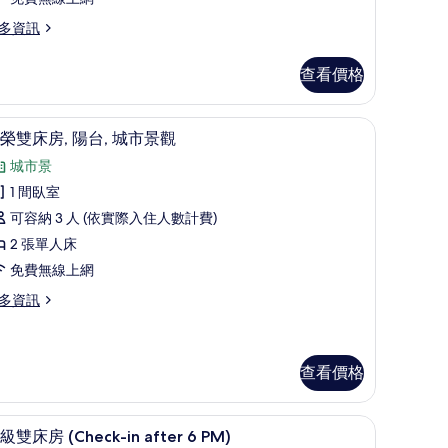
間
多資訊
臥
,
查看價格
海
景
尊榮雙床房, 陽台, 城市景觀 | 迷你吧、客房
顯
5
的
榮雙床房, 陽台, 城市景觀
示
所
城市景
尊
有
1 間臥室
榮
相
可容納 3 人 (依實際入住人數計費)
雙
片
2 張單人床
床
免費無線上網
,
多資訊
陽
,
城
查看價格
市
景
M) | 迷你吧、客房內保險箱、書桌、隔音
迷你吧、客房內保險箱、書桌、隔音
顯
5
級雙床房 (Check-in after 6 PM)
觀