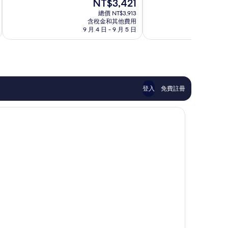
現
NT$3,421
10
10
郡
在
分，
分，
總價 NT$3,913
價
好
非
含稅金和其他費用
格
9 月 4 日 - 9 月 5 日
8 月
極
常
為
了，
好，
NT$3,421
1,672
300
則
則
評
評
論
論
登入
免費註冊