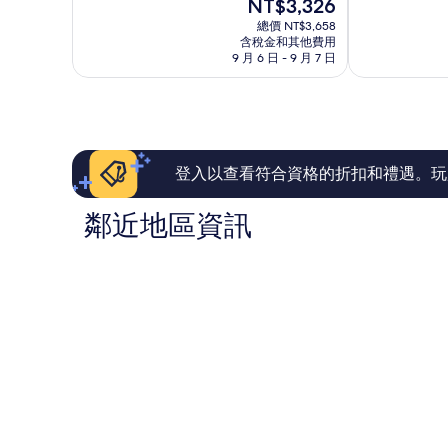
現
NT$3,326
10
10
在
分，
分，
總價 NT$3,658
價
太
有
含稅金和其他費用
格
9 月 6 日 - 9 月 7 日
棒
夠
為
了，
讚，
NT$3,326
1,002
1,459
則
則
評
評
論
論
登入以查看符合資格的折扣和禮遇。玩
鄰近地區資訊