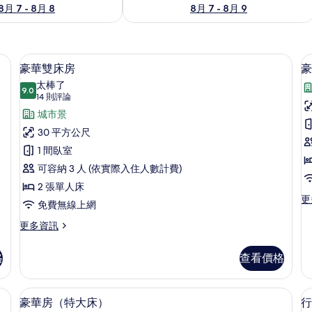
8月 7 - 8月 8
8月 7 - 8月 9
豪華雙床房 | 城市景
顯
6
豪華雙床房
豪
示
太棒了
9.0
9.0 分，滿分 10 分
豪
(14
14 則評論
則
華
城市景
評
雙
30 平方公尺
論)
床
1 間臥室
房
可容納 3 人 (依實際入住人數計費)
的
2 張單人床
更
更
所
免費無線上網
多
有
豪
更
更多資訊
華
多
相
三
豪
格
查看價格
片
人
華
房
雙
的
床
智慧型電視
高級寢具、迷你吧、客房內保險箱、書
顯
詳
13
房
豪華房（特大床）
行
情