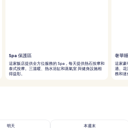
Spa 保護區
奢華
這家飯店提供全方位服務的 Spa，每天提供熱石按摩和
這家豪
泰式按摩。三溫暖、熱水浴缸和蒸氣室 與健身設施相
適。花
得益彰。
務和迷
7 - 8月 8) 的供應情況
查看本週末 (8月 7 - 8月 9) 的供應情況
明天
本週末