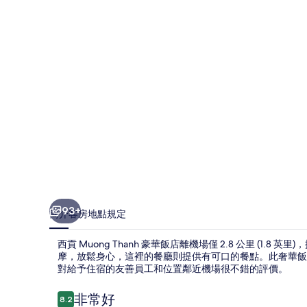
華
飯
店
的
相
片
集
93+
簡介
客房
地點
規定
西貢 Muong Thanh 豪華飯店離機場僅 2.8 公里 (1.8
摩，放鬆身心，這裡的餐廳則提供有可口的餐點。此奢華飯
對給予住宿的友善員工和位置鄰近機場很不錯的評價。
評
非常好
8.2
8.2 分，滿分 10 分，