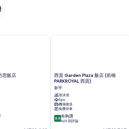
格
思飯店
西貢 Garden Plaza 飯店 (前稱 PARKR
西
必思飯店
西貢 Garden Plaza 飯店 (前稱
貢
PARKROYAL 西貢)
Garden
新平
Plaza
飯
游泳池
Spa
店
機場接送
(前
免費停車
稱
論
8.8
PARKROYAL
有夠讚
8.8
分，
西
623 則評論
滿
貢)