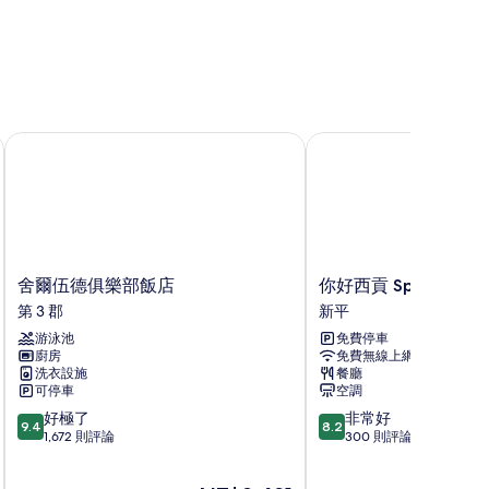
OYAL 西貢)
舍爾伍德俱樂部飯店
你好西貢 Spa 飯店
舍
你
舍爾伍德俱樂部飯店
你好西貢 Spa 飯店
爾
好
第 3 郡
新平
伍
西
游泳池
免費停車
德
貢
廚房
免費無線上網
俱
Spa
洗衣設施
餐廳
樂
飯
可停車
空調
部
店
9.4
8.2
好極了
非常好
飯
新
9.4
8.2
分，
分，
1,672 則評論
300 則評論
店
平
滿
滿
第
分
分
3