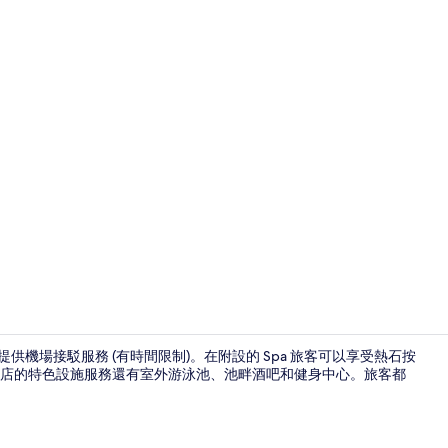
住宿正面 (夜
 英里)，提供機場接駁服務 (有時間限制)。在附設的 Spa 旅客可以享受熱石按
店的特色設施服務還有室外游泳池、池畔酒吧和健身中心。旅客都
電梯