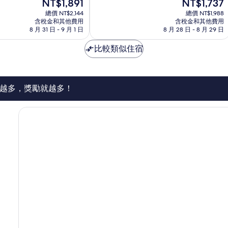
現
現
NT$1,891
NT$1,737
分
新
在
在
10
總價 NT$2,144
平
總價 NT$1,988
價
價
含稅金和其他費用
含稅金和其他費用
分，
格
格
8 月 31 日 - 9 月 1 日
8 月 28 日 - 8 月 29 日
有
為
為
夠
NT$1,891
NT$1,737
比較類似住宿
讚，
623
則
評
論
越多，獎勵就越多！