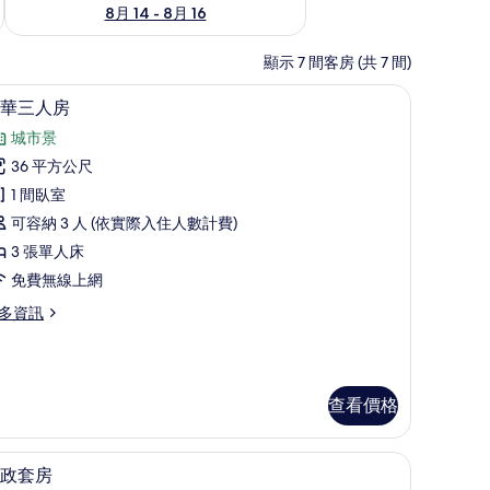
8月 14 - 8月 16
顯示 7 間客房 (共 7 間)
豪華三人房 | 高級寢具、迷你吧、客房內保險
顯
5
華三人房
示
城市景
豪
36 平方公尺
華
1 間臥室
三
可容納 3 人 (依實際入住人數計費)
人
3 張單人床
房
免費無線上網
的
多資訊
所
有
相
查看價格
片
桌
高級寢具、迷你吧、客房內保險箱、書桌
顯
14
政套房