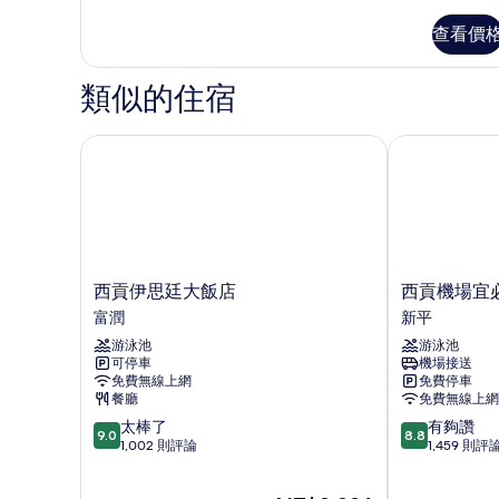
多
房
豪
查看價
華
的
三
所
人
類似的住宿
房
有
的
相
詳
西貢伊思廷大飯店
西貢機場宜必
情
片
西
西
西貢伊思廷大飯店
西貢機場宜
貢
貢
富潤
新平
伊
機
游泳池
游泳池
思
場
可停車
機場接送
廷
宜
免費無線上網
免費停車
大
必
餐廳
免費無線上網
飯
思
9.0
8.8
太棒了
有夠讚
店
飯
9.0
8.8
分，
分，
1,002 則評論
1,459 則評
富
店
滿
滿
潤
新
分
分
平