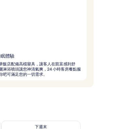
睡眠體驗
華飯店配備高檔寢具，讓客人在凱富感到舒
灑淋浴噴頭讓您神清氣爽，24 小時客房餐點服
你吧可滿足您的一切需求。
查看下週末 (8月 14 - 8月 16) 的供應情況
下週末