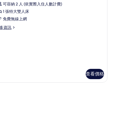
示
可容納 2 人 (依實際入住人數計費)
行
1 張特大雙人床
政
免費無線上網
套
多資訊
房
的
所
有
相
片
查看價格