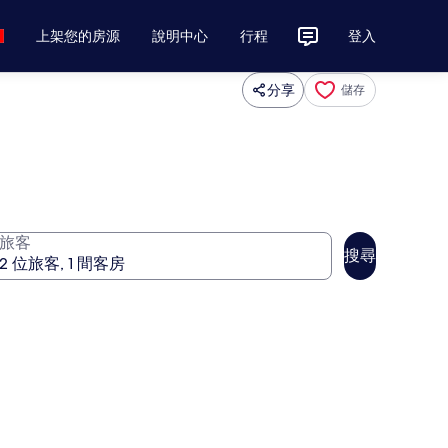
上架您的房源
說明中心
行程
登入
分享
儲存
旅客
搜尋