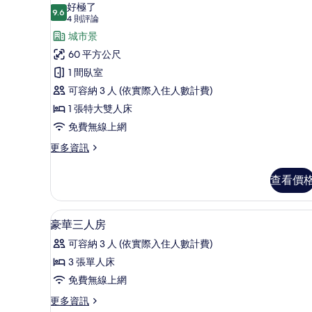
示
的
好極了
詳
9.6
9.6 分，滿分 10 分
行
(4
4 則評論
情
則
政
城市景
評
客
60 平方公尺
論)
房
1 間臥室
(Suite)
可容納 3 人 (依實際入住人數計費)
的
1 張特大雙人床
所
免費無線上網
有
更
更多資訊
多
相
行
片
查看價
政
客
房
高級寢具、迷你吧、客房內保
顯
4
(Suite)
豪華三人房
示
的
可容納 3 人 (依實際入住人數計費)
詳
豪
情
3 張單人床
華
免費無線上網
三
更
更多資訊
人