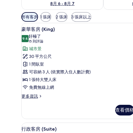
8月 6 - 8月 7
可
所有客房
1 張床
2 張床
3 張床以上
用
豪華客房 (King) | 城市景
顯
的
13
豪華客房 (King)
示
客
好極了
9.4
房
9.4 分，滿分 10 分
豪
(15
15 則評論
篩
則
華
城市景
選
評
客
30 平方公尺
條
論)
房
1 間臥室
件
(King)
可容納 3 人 (依實際入住人數計費)
的
1 張特大雙人床
所
免費無線上網
有
更
更多資訊
多
相
豪
片
查看價
華
客
房
行政客房 (Suite) | 起居區 | 
顯
9
(King)
行政客房 (Suite)