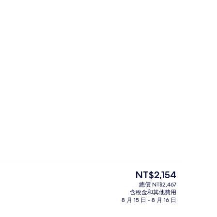
晚)
接待櫃台
目
NT$2,154
前
總價 NT$2,467
的
含稅金和其他費用
餐廳
價
8 月 15 日 - 8 月 16 日
格
是