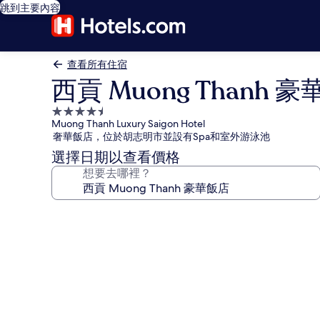
跳到主要內容
查看所有住宿
西貢 Muong Thanh 
4.5
Muong Thanh Luxury Saigon Hotel
星
奢華飯店，位於胡志明市並設有Spa和室外游泳池
級
選擇日期以查看價格
住
想要去哪裡？
宿
西
貢
Muong
Thanh
豪