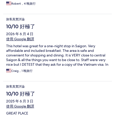
Robert，4 晚旅行
旅客真實評論
10/10 好極了
2026 年 6 月 4 日
使用 Google 翻譯
This hotel was great for a one-night stop in Saigon. Very
affordable and included breakfast. The area is safe and
convenient for shopping and dining. It is VERY close to central
Saigon & all the things you want to be close to. Staff were very
nice but I DETEST that they ask for a copy of the Vietnam visa. In
my opinion, that is only necessary at the AIRPORT - not the
Craig，1 晚旅行
hotel. They can see the stamp in my passport that allowed me
into the country. That was a real hassle. Breakfast was a bit
average and a pool would have been nice in the hot, steamy
旅客真實評論
weather but for 1 night, it was a good choice. Thank you for a
lovely stay.
10/10 好極了
2025 年 6 月 3 日
使用 Google 翻譯
GREAT PLACE