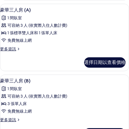
有
房
迷你吧、客房內保險箱、書桌、遮光布
顯
5
(Triple)
相
豪華三人房 (A)
示
的
片
1 間臥室
詳
豪
情
可容納 3 人 (依實際入住人數計費)
華
1 張標準雙人床和 1 張單人床
三
免費無線上網
人
更
更多資訊
房
多
(A)
豪
選擇日期以查看價格
華
的
三
所
人
迷你吧、客房內保險箱、書桌、遮光布
顯
4
房
有
豪華三人房 (B)
示
(A)
相
1 間臥室
的
豪
片
詳
可容納 3 人 (依實際入住人數計費)
華
情
3 張單人床
三
免費無線上網
人
更
更多資訊
房
多