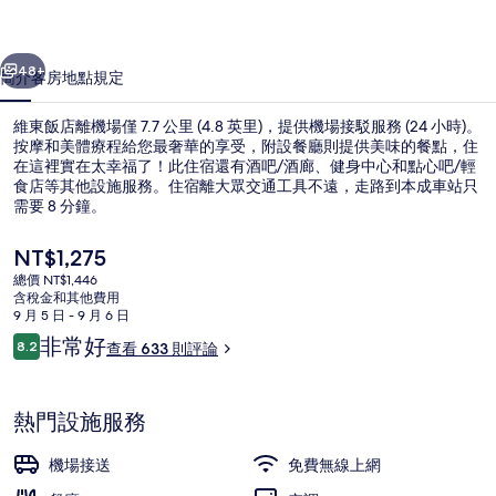
片
一個
下一個
集
48+
簡介
客房
地點
規定
維東飯店離機場僅 7.7 公里 (4.8 英里)，提供機場接駁服務 (24 小時)。
按摩和美體療程給您最奢華的享受，附設餐廳則提供美味的餐點，住
在這裡實在太幸福了！此住宿還有酒吧/酒廊、健身中心和點心吧/輕
食店等其他設施服務。住宿離大眾交通工具不遠，走路到本成車站只
需要 8 分鐘。
目
NT$1,275
前
總價 NT$1,446
的
含稅金和其他費用
住宿正面
價
9 月 5 日 - 9 月 6 日
格
評
非常好
8.2
查看 633 則評論
是
8.2 分，滿分 10 分，
論
NT$1,275
熱門設施服務
機場接送
免費無線上網