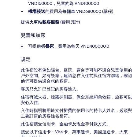
VND150000，兒童約為 VND100000
機場接送
的費用為每輛車 VND680000 (單程)
提供
火車站載客服務
(費用另計)
兒童和加床
可提供
折疊床
，費用為每天 VND400000.0
規定
此住宿設有例如陽台、庭院、露台等可能不適合兒童使用的
戶外空間。如有疑慮，建議您在入住前與住宿方聯絡，確認
他們可提供適合您的客房。
客房只允許已登記的房客進入。
住宿有滅火器、煙霧探測器、保全系統和急救箱，旅客可以
安心入住。
入住時指明將用於支付雜費的信用卡的持卡人姓名，必須與
主要訂房的房客姓名相符。
此住宿接受信用卡、金融卡及現金等付款方式。
接受以下信用卡：Visa 卡、萬事達卡、美國運通卡、大來