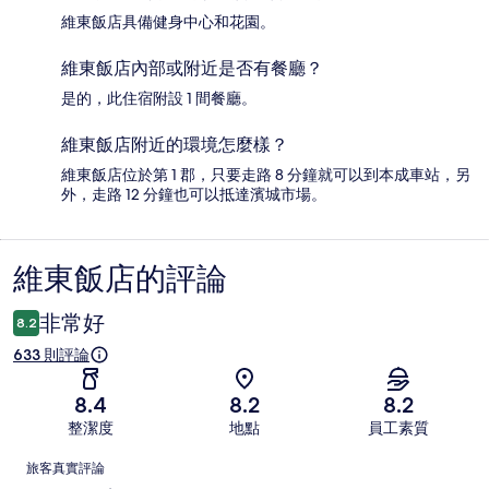
維東飯店具備健身中心和花園。
維東飯店內部或附近是否有餐廳？
是的，此住宿附設 1 間餐廳。
維東飯店附近的環境怎麼樣？
維東飯店位於第 1 郡，只要走路 8 分鐘就可以到本成車站，另
外，走路 12 分鐘也可以抵達濱城市場。
維東飯店的評論
評
論
非常好
8.2
633 則評論
8.4
8.2
8.2
整潔度
地點
員工素質
評
旅客真實評論