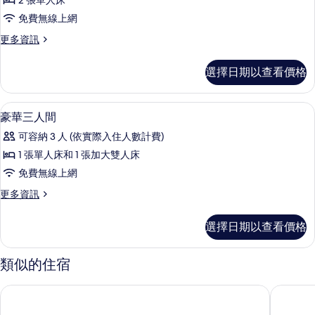
2 張單人床
雙
免費無線上網
床
更
更多資訊
房
多
的
高
選擇日期以查看價格
級
所
雙
有
床
迷你吧、客房內保險箱、書桌、遮光布
顯
4
房
豪華三人間
相
示
的
片
可容納 3 人 (依實際入住人數計費)
詳
豪
情
1 張單人床和 1 張加大雙人床
華
免費無線上網
三
更
更多資訊
人
多
間
豪
選擇日期以查看價格
華
的
三
所
人
類似的住宿
間
有
的
自由西貢隔鄰維爾飯店
西貢景園
相
詳
情
片