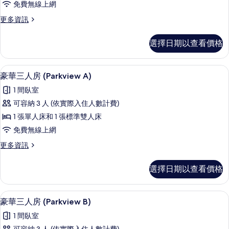
免費無線上網
房
更
更多資訊
(Parkview)
多
的
豪
選擇日期以查看價格
華
所
客
有
房
露台/庭院
顯
4
(Parkview)
相
豪華三人房 (Parkview A)
示
的
片
1 間臥室
詳
豪
情
可容納 3 人 (依實際入住人數計費)
華
1 張單人床和 1 張標準雙人床
三
免費無線上網
人
更
更多資訊
房
多
(Parkview
豪
選擇日期以查看價格
華
A)
三
的
人
迷你吧、客房內保險箱、書桌、遮光布
顯
所
5
房
豪華三人房 (Parkview B)
示
(Parkview
有
1 間臥室
A)
豪
相
的