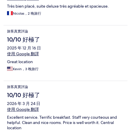
Très bien placé, suite deluxe très agréable et spacieuse.
Nicolas，2 晚旅行
旅客真實評論
10/10 好極了
2025 年 12 月 16 日
使用 Google 翻譯
Great location
Kevin，3 晚旅行
旅客真實評論
10/10 好極了
2026 年 3 月 24 日
使用 Google 翻譯
Excellent service. Terrific breakfast. Staff very courteous and
helpful. Clean and nice rooms. Price is well worth it. Central
location