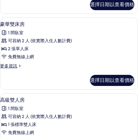
(B)
豪
選擇日期以查看價格
華
的
三
所
人
豪華雙床房 | 迷你吧、客房內保險箱、
顯
5
房
有
豪華雙床房
示
(B)
相
1 間臥室
的
豪
片
詳
可容納 2 人 (依實際入住人數計費)
華
情
2 張單人床
雙
免費無線上網
床
更
更多資訊
房
多
的
豪
選擇日期以查看價格
華
所
雙
有
床
迷你吧、客房內保險箱、書桌、遮光布
顯
5
房
高級雙人房
相
示
的
片
1 間臥室
詳
高
情
可容納 2 人 (依實際入住人數計費)
級
1 張標準雙人床
雙
免費無線上網
人