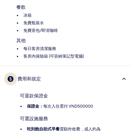
餐飲
冰箱
免費瓶裝水
免費茶包/即溶咖啡
其他
每日客房清潔服務
客房內保險箱 (可容納筆記型電腦)
費用和規定
可退款保證金
保證金：
每次入住需付 VND500000
可選設施服務
吃到飽自助式早餐
需額外收費，成人約為