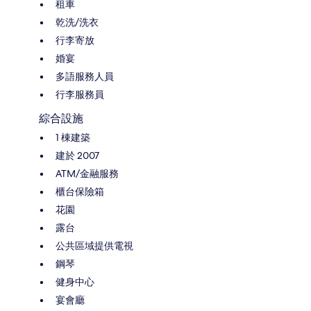
租車
乾洗/洗衣
行李寄放
婚宴
多語服務人員
行李服務員
綜合設施
1 棟建築
建於 2007
ATM/金融服務
櫃台保險箱
花園
露台
公共區域提供電視
鋼琴
健身中心
宴會廳