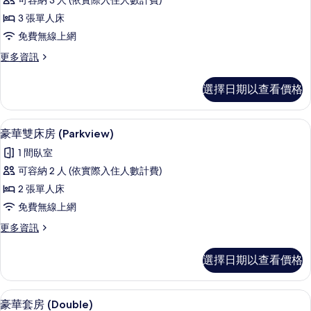
可容納 3 人 (依實際入住人數計費)
華
詳
片
3 張單人床
情
三
免費無線上網
人
更
更多資訊
房
多
(Parkview
豪
選擇日期以查看價格
華
B)
三
的
人
露台/庭院
顯
所
4
房
豪華雙床房 (Parkview)
示
(Parkview
有
1 間臥室
B)
豪
相
的
可容納 2 人 (依實際入住人數計費)
華
詳
片
2 張單人床
情
雙
免費無線上網
床
更
更多資訊
房
多
(Parkview)
豪
選擇日期以查看價格
華
的
雙
所
床
迷你吧、客房內保險箱、書桌、遮光布
顯
6
房
有
豪華套房 (Double)