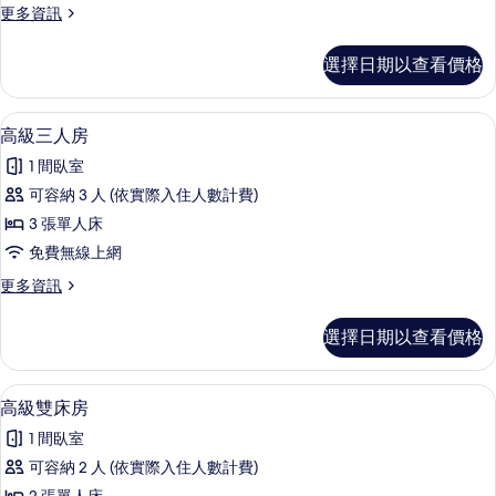
更
更多資訊
房
多
的
高
選擇日期以查看價格
級
所
雙
有
人
高級三人房 | 迷你吧、客房內保險箱、
顯
4
房
高級三人房
相
示
的
片
1 間臥室
詳
高
情
可容納 3 人 (依實際入住人數計費)
級
3 張單人床
三
免費無線上網
人
更
更多資訊
房
多
的
高
選擇日期以查看價格
級
所
三
有
人
迷你吧、客房內保險箱、書桌、遮光布
顯
6
房
高級雙床房
相
示
的
片
1 間臥室
詳
高
情
可容納 2 人 (依實際入住人數計費)
級