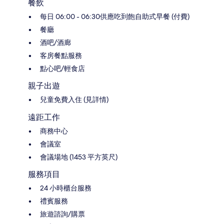
餐飲
每日 06:00 - 06:30供應吃到飽自助式早餐 (付費)
餐廳
酒吧/酒廊
客房餐點服務
點心吧/輕食店
親子出遊
兒童免費入住 (見詳情)
遠距工作
商務中心
會議室
會議場地 (1453 平方英尺)
服務項目
24 小時櫃台服務
禮賓服務
旅遊諮詢/購票