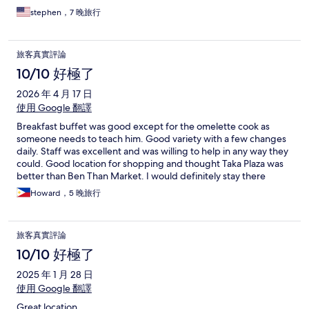
stephen，7 晚旅行
旅客真實評論
10/10 好極了
2026 年 4 月 17 日
使用 Google 翻譯
Breakfast buffet was good except for the omelette cook as
someone needs to teach him. Good variety with a few changes
daily. Staff was excellent and was willing to help in any way they
could. Good location for shopping and thought Taka Plaza was
better than Ben Than Market. I would definitely stay there
again. Use only Grab as many taxis are scammers.
Howard，5 晚旅行
旅客真實評論
10/10 好極了
2025 年 1 月 28 日
使用 Google 翻譯
Great location.