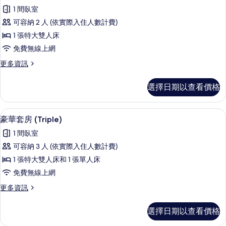
示
(Parkview)
相
1 間臥室
的
豪
片
詳
可容納 2 人 (依實際入住人數計費)
華
情
1 張特大雙人床
套
免費無線上網
房
更
更多資訊
(Double)
多
的
豪
選擇日期以查看價格
華
所
套
有
房
迷你吧、客房內保險箱、書桌、遮光布
顯
5
(Double)
相
豪華套房 (Triple)
示
的
片
1 間臥室
詳
豪
情
可容納 3 人 (依實際入住人數計費)
華
1 張特大雙人床和 1 張單人床
套
免費無線上網
房
更
更多資訊
(Triple)
多
的
豪
選擇日期以查看價格
華
所
套