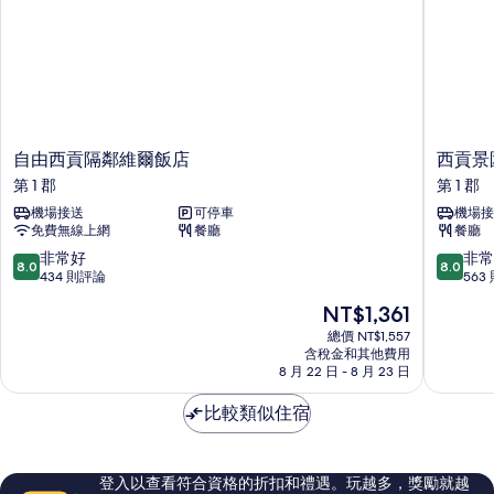
自
西
自由西貢隔鄰維爾飯店
西貢景
由
貢
第 1 郡
第 1 郡
西
景
機場接送
可停車
機場接
貢
園
免費無線上網
餐廳
餐廳
隔
自
鄰
由
8.0
8.0
非常好
非常
8.0
8.0
維
酒
分，
分，
434 則評論
563
爾
店
滿
滿
現
NT$1,361
飯
第
分
分
在
店
1
10
10
總價 NT$1,557
價
第
含稅金和其他費用
郡
分，
分，
格
8 月 22 日 - 8 月 23 日
1
非
非
為
郡
常
常
NT$1,361
比較類似住宿
好，
好，
434
563
則
則
評
評
登入以查看符合資格的折扣和禮遇。玩越多，獎勵就越