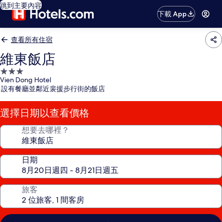
跳到主要內容
下載 App
查看所有住宿
維東飯店
3.0
Vien Dong Hotel
星
設有餐廳並鄰近裴援步行街的飯店
級
住
選擇日期以查看價格
宿
想要去哪裡？
日期
旅客