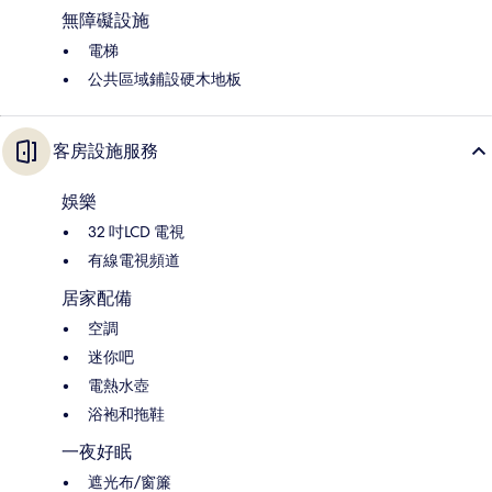
無障礙設施
電梯
公共區域鋪設硬木地板
客房設施服務
娛樂
32 吋LCD 電視
有線電視頻道
居家配備
空調
迷你吧
電熱水壺
浴袍和拖鞋
一夜好眠
遮光布/窗簾