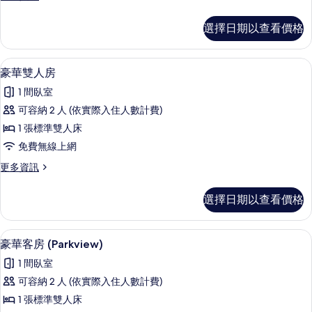
床
多
房
豪
選擇日期以查看價格
華
的
雙
所
床
迷你吧、客房內保險箱、書桌、遮光布
顯
5
房
豪華雙人房
有
示
的
相
1 間臥室
詳
豪
情
片
可容納 2 人 (依實際入住人數計費)
華
1 張標準雙人床
雙
免費無線上網
人
更
更多資訊
房
多
的
豪
選擇日期以查看價格
華
所
雙
有
人
迷你吧、客房內保險箱、書桌、遮光布
顯
7
房
豪華客房 (Parkview)
相
示
的
片
1 間臥室
詳
豪
情
可容納 2 人 (依實際入住人數計費)
華
1 張標準雙人床
客