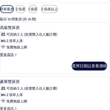
可
所有客房
2 張床
1 張床
3 張床以上
用
的
顯示 16 間客房 (共 16 間)
客
迷你吧、客房內保險箱、書桌、遮光布
顯
3
高級雙床房
房
示
篩
可容納 2 人 (依實際入住人數計費)
高
選
2 張單人床
級
條
免費無線上網
雙
件
更
更多資訊
床
多
房
高
選擇日期以查看價格
級
的
雙
所
床
迷你吧、客房內保險箱、書桌、遮光布
顯
4
房
豪華雙床房
有
示
的
相
可容納 2 人 (依實際入住人數計費)
詳
豪
情
片
2 張單人床
華
免費無線上網
雙
更
更多資訊