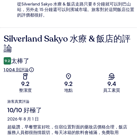
從Silverland Sakyo 水療 & 飯店走路只要 8 分鐘就可以到巴山
站，另外走 15 分鐘還可以到濱城市場。旅客對於這間飯店位置
的評價都很好。
Silverland Sakyo 水療 & 飯店的評
評
論
論
太棒了
9.2
1,004 則評論
9.2
9.2
9.4
整潔度
地點
員工素質
評
旅客真實評論
論
10/10 好極了
2026 年 8 月 1 日
超級讚，早餐豐富好吃，住宿位置對面的藥妝店價格合理，飯店
服務人員都很熱情親切，每天冰箱的飲料會補滿，免費取用