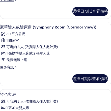
無
多
窗
開
選擇日期以查看價格
放
戶
式
(Stillness
客
豪華雙人或雙床房 (Symphony Room (C
顯
4
房,
Studio
豪華雙人或雙床房 (Symphony Room (Corridor View))
示
無
Double)
30 平方公尺
窗
豪
的
戶
1 間臥室
華
(Stillness
所
可容納 3 人 (依實際入住人數計費)
Studio
雙
有
Double)
1 張標準雙人床或 2 張單人床
人
相
的
免費無線上網
詳
或
片
情
更
更多資訊
雙
多
床
豪
選擇日期以查看價格
華
房
雙
(Symphony
人
客房內保險箱、遮光布/窗簾、免費無
顯
5
或
Room
特色客房
示
雙
(Corridor
可容納 2 人 (依實際入住人數計費)
床
特
View))
房
1 張加大雙人床