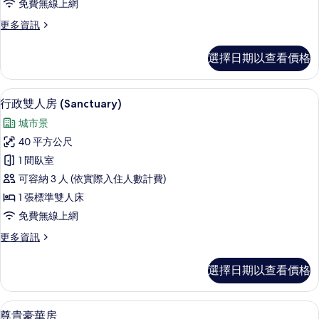
免費無線上網
房
更
更多資訊
(Solace)
多
的
極
選擇日期以查看價格
品
所
雙
有
人
行政雙人房 (Sanctuary) | 客房
顯
6
房
相
行政雙人房 (Sanctuary)
示
(Solace)
片
城市景
的
行
詳
40 平方公尺
政
情
1 間臥室
雙
可容納 3 人 (依實際入住人數計費)
人
1 張標準雙人床
房
免費無線上網
(Sanctuary)
更
更多資訊
的
多
所
行
選擇日期以查看價格
政
有
雙
相
人
客房內保險箱、遮光布/窗簾、免費無
顯
4
房
片
尊貴豪華房