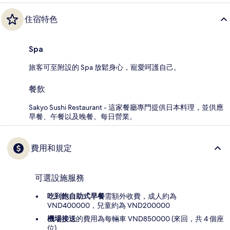
住宿特色
Spa
旅客可至附設的 Spa 放鬆身心，寵愛呵護自己。
餐飲
Sakyo Sushi Restaurant - 這家餐廳專門提供日本料理，並供應
早餐、午餐以及晚餐。每日營業。
費用和規定
可選設施服務
吃到飽自助式早餐
需額外收費，成人約為
VND400000，兒童約為 VND200000
機場接送
的費用為每輛車 VND850000 (來回，共 4 個座
位)