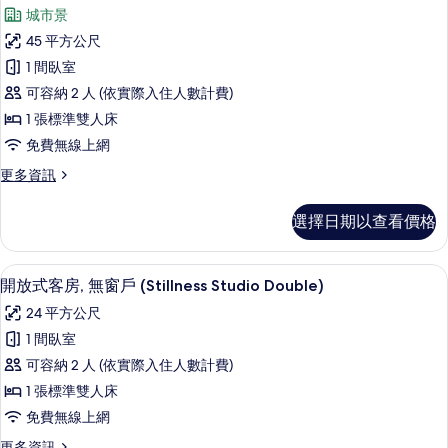
示
的
相
城市景
詳
套
情
片
45 平方公尺
房
1 間臥室
(Sakyo)
可容納 2 人 (依實際入住人數計費)
的
1 張標準雙人床
所
免費無線上網
有
更
更多資訊
相
多
片
套
選擇日期以查看價格
房
(Sakyo)
的
開放式客房, 無窗戶 (Stillness Stu
顯
4
詳
開放式客房, 無窗戶 (Stillness Studio Double)
示
情
24 平方公尺
開
1 間臥室
放
可容納 2 人 (依實際入住人數計費)
式
1 張標準雙人床
客
免費無線上網
房,
更
更多資訊