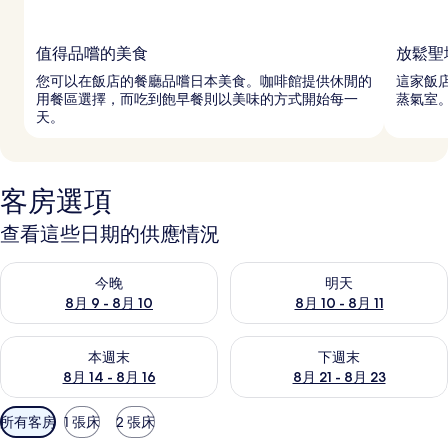
值得品嚐的美食
放鬆聖
您可以在飯店的餐廳品嚐日本美食。咖啡館提供休閒的
這家飯店
用餐區選擇，而吃到飽早餐則以美味的方式開始每一
蒸氣室
天。
客房選項
查看這些日期的供應情況
查看今晚 (8月 9 - 8月 10) 的供應情況
查看明天 (8月 10 - 8月 11) 
今晚
明天
8月 9 - 8月 10
8月 10 - 8月 11
查看本週末 (8月 14 - 8月 16) 的供應情況
查看下週末 (8月 21 - 8月 23
本週末
下週末
8月 14 - 8月 16
8月 21 - 8月 23
可
所有客房
1 張床
2 張床
用