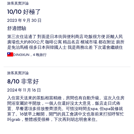
旅客真實評論
10/10 好極了
2023 年 9 月 30 日
舒適體驗
第三次住這邊了 對面是日本街與便利商店 吃飯很方便 距離人民
廣場也大約800公尺 咖啡公寓 精品名店 檳城市場.都在附近 廁所
是免治馬桶 很多日本與韓國人士 我是商務出差 下次還會繼續住
DINGXUN，4 晚旅行
旅客真實評論
8/10 非常好
2024 年 11 月 16 日
入住當天送來的茶點相當精緻，房間也有自動升級。這次入住房
間浴室屬於半開放，一個人住還好沒太大意見，飯店走日式佈
置、早餐選項多排放整齊漂亮。可惜沒時間去spa, 但spa裝修就
算了。16號早上離開，開門的員工會講中文也靠前來打招呼幫忙
叫grab，整體感受很棒，下次再到胡志明會來住。