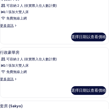
示
(Sanctuary)
可容納 2 人 (依實際入住人數計費)
的
尊
詳
1 張加大雙人床
貴
情
免費無線上網
豪
更
更多資訊
華
多
房
尊
選擇日期以查看價格
貴
的
豪
所
華
客房內保險箱、遮光布/窗簾、免費無
顯
4
房
行政豪華房
有
示
的
相
可容納 2 人 (依實際入住人數計費)
詳
行
情
片
1 張加大雙人床
政
免費無線上網
豪
更
更多資訊
華
多
房
行
選擇日期以查看價格
政
的
豪
所
華
套房 (Sakyo) | 客房內保險箱、遮
顯
5
房
套房 (Sakyo)
有