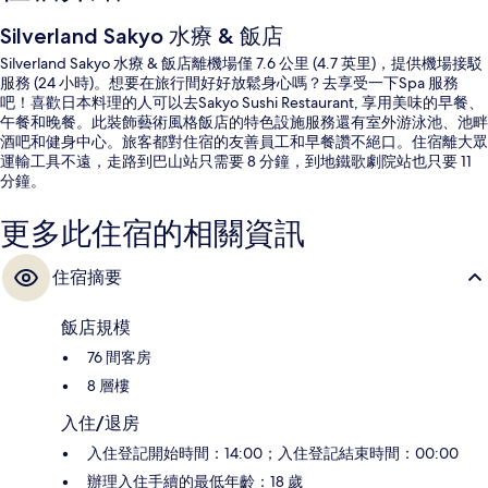
Silverland Sakyo 水療 & 飯店
Silverland Sakyo 水療 & 飯店離機場僅 7.6 公里 (4.7 英里)，提供機場接駁
服務 (24 小時)。想要在旅行間好好放鬆身心嗎？去享受一下Spa 服務
吧！喜歡日本料理的人可以去Sakyo Sushi Restaurant, 享用美味的早餐、
午餐和晚餐。此裝飾藝術風格飯店的特色設施服務還有室外游泳池、池畔
酒吧和健身中心。旅客都對住宿的友善員工和早餐讚不絕口。住宿離大眾
運輸工具不遠，走路到巴山站只需要 8 分鐘，到地鐵歌劇院站也只要 11
分鐘。
更多此住宿的相關資訊
住宿摘要
飯店規模
76 間客房
8 層樓
入住/退房
入住登記開始時間：14:00；入住登記結束時間：00:00
辦理入住手續的最低年齡：18 歲