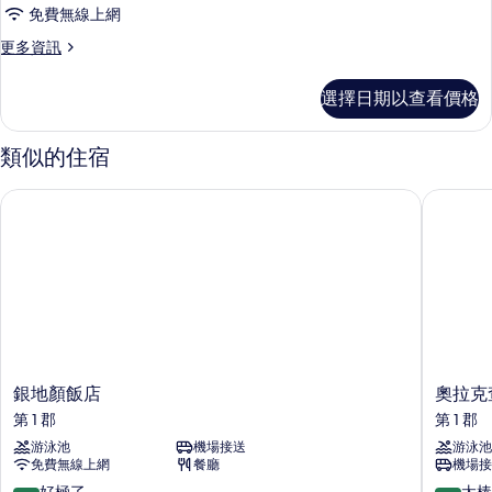
色
的
(Symphony
免費無線上網
Room
客
所
(Corridor
更
更多資訊
房
有
View))
多
的
的
特
相
選擇日期以查看價格
詳
色
所
片
情
客
有
房
類似的住宿
的
相
詳
銀地顏飯店
奧拉克查
片
情
銀
奧
銀地顏飯店
奧拉克
地
拉
第 1 郡
第 1 郡
顏
克
游泳池
機場接送
游泳池
飯
查
免費無線上網
餐廳
機場接
店
內
第
飯
9.4
9.0