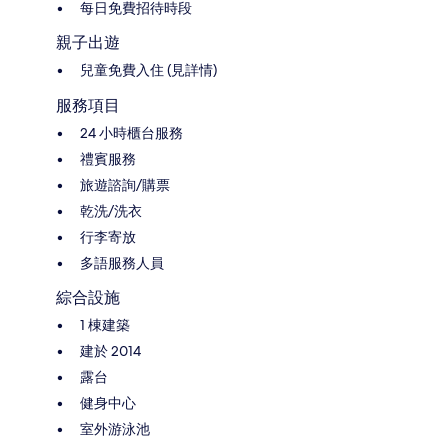
每日免費招待時段
親子出遊
兒童免費入住 (見詳情)
服務項目
24 小時櫃台服務
禮賓服務
旅遊諮詢/購票
乾洗/洗衣
行李寄放
多語服務人員
綜合設施
1 棟建築
建於 2014
露台
健身中心
室外游泳池