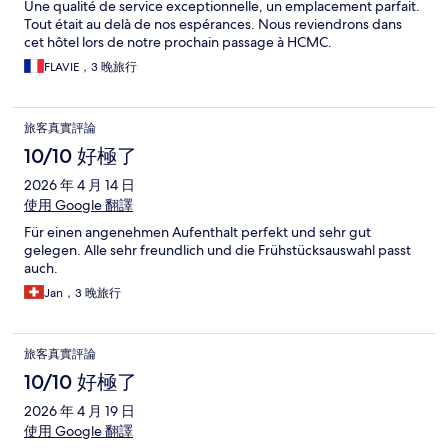
Une qualité de service exceptionnelle, un emplacement parfait.
Tout était au delà de nos espérances. Nous reviendrons dans
cet hôtel lors de notre prochain passage à HCMC.
FLAVIE，3 晚旅行
旅客真實評論
10/10 好極了
2026 年 4 月 14 日
使用 Google 翻譯
Für einen angenehmen Aufenthalt perfekt und sehr gut
gelegen. Alle sehr freundlich und die Frühstücksauswahl passt
auch.
Jan，3 晚旅行
旅客真實評論
10/10 好極了
2026 年 4 月 19 日
使用 Google 翻譯