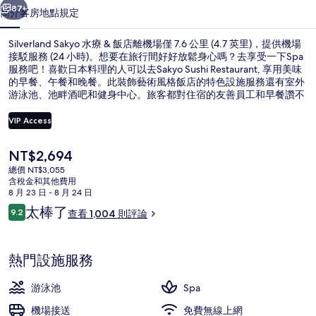
的
87+
簡介
客房
地點
規定
相
片
Silverland Sakyo 水療 & 飯店離機場僅 7.6 公里 (4.7 英里)，提供機場
接駁服務 (24 小時)。想要在旅行間好好放鬆身心嗎？去享受一下Spa
集
服務吧！喜歡日本料理的人可以去Sakyo Sushi Restaurant, 享用美味
的早餐、午餐和晚餐。此裝飾藝術風格飯店的特色設施服務還有室外
游泳池、池畔酒吧和健身中心。旅客都對住宿的友善員工和早餐讚不
絕口。住宿離大眾運輸工具不遠，走路到巴山站只需要 8 分鐘，到地
鐵歌劇院站也只要 11 分鐘。
VIP Access
目
NT$2,694
池畔酒吧
前
總價 NT$3,055
的
含稅金和其他費用
價
8 月 23 日 - 8 月 24 日
格
評
太棒了
9.2
查看 1,004 則評論
是
9.2 分，滿分 10 分，
論
NT$2,694
熱門設施服務
游泳池
Spa
機場接送
免費無線上網