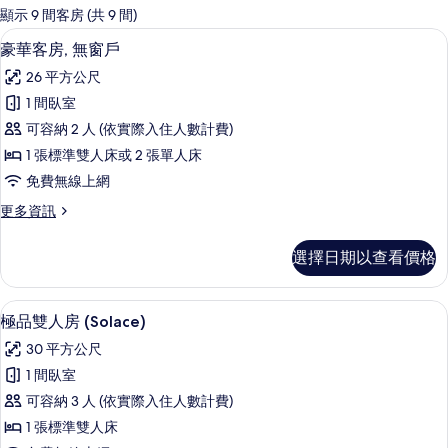
的
顯示 9 間客房 (共 9 間)
客
豪華客房, 無窗戶 | 客房內保險箱、
顯
4
豪華客房, 無窗戶
房
示
篩
26 平方公尺
豪
選
1 間臥室
華
條
可容納 2 人 (依實際入住人數計費)
客
件
1 張標準雙人床或 2 張單人床
房,
免費無線上網
無
更
更多資訊
窗
多
戶
豪
選擇日期以查看價格
華
的
客
所
房,
極品雙人房 (Solace) | 客房內保
顯
4
無
極品雙人房 (Solace)
有
示
窗
相
30 平方公尺
戶
極
的
片
1 間臥室
品
詳
可容納 3 人 (依實際入住人數計費)
情
雙
1 張標準雙人床
人