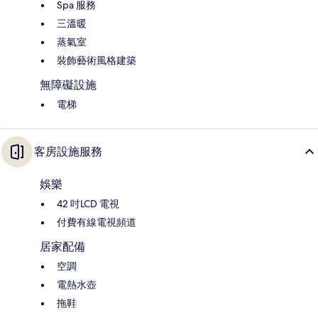
Spa 服務
三溫暖
蒸氣室
裝飾藝術風格建築
無障礙設施
電梯
客房設施服務
娛樂
42 吋LCD 電視
付費有線電視頻道
居家配備
空調
電熱水壺
拖鞋