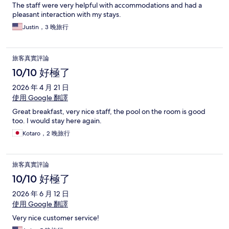
The staff were very helpful with accommodations and had a
pleasant interaction with my stays.
Justin，3 晚旅行
旅客真實評論
10/10 好極了
2026 年 4 月 21 日
使用 Google 翻譯
Great breakfast, very nice staff, the pool on the room is good
too. I would stay here again.
Kotaro，2 晚旅行
旅客真實評論
10/10 好極了
2026 年 6 月 12 日
使用 Google 翻譯
Very nice customer service!