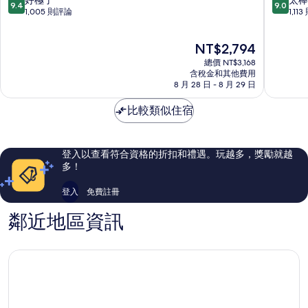
好極了
太棒
9.4
9.0
1
店
分，
分，
1,005 則評論
1,11
郡
第
滿
滿
1
分
分
現
NT$2,794
郡
10
10
在
分，
分，
總價 NT$3,168
價
好
太
含稅金和其他費用
格
8 月 28 日 - 8 月 29 日
極
棒
為
了，
了，
NT$2,794
比較類似住宿
1,005
1,113
則
則
評
評
論
論
登入以查看符合資格的折扣和禮遇。玩越多，獎勵就越
多！
登入
免費註冊
鄰近地區資訊