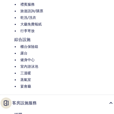
禮賓服務
旅遊諮詢/購票
乾洗/洗衣
大廳免費報紙
行李寄放
綜合設施
櫃台保險箱
露台
健身中心
室內游泳池
三溫暖
蒸氣室
宴會廳
客房設施服務