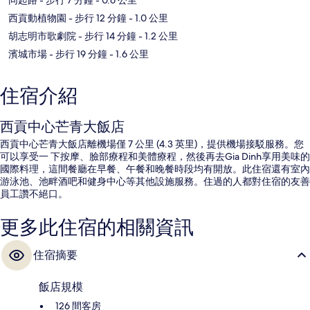
西貢動植物園
- 步行 12 分鐘
- 1.0 公里
胡志明市歌劇院
- 步行 14 分鐘
- 1.2 公里
濱城市場
- 步行 19 分鐘
- 1.6 公里
住宿介紹
西貢中心芒青大飯店
西貢中心芒青大飯店離機場僅 7 公里 (4.3 英里)，提供機場接駁服務。您
可以享受一 下按摩、臉部療程和美體療程，然後再去Gia Dinh享用美味的
國際料理，這間餐廳在早餐、午餐和晚餐時段均有開放。此住宿還有室內
游泳池、池畔酒吧和健身中心等其他設施服務。住過的人都對住宿的友善
員工讚不絕口。
更多此住宿的相關資訊
住宿摘要
飯店規模
126 間客房