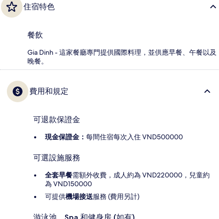
住宿特色
餐飲
Gia Dinh - 這家餐廳專門提供國際料理，並供應早餐、午餐以及
晚餐。
費用和規定
可退款保證金
現金保證金：
每間住宿每次入住 VND500000
可選設施服務
全套早餐
需額外收費，成人約為 VND220000，兒童約
為 VND150000
可提供
機場接送
服務 (費用另計)
游泳池、Spa 和健身房 (如有)