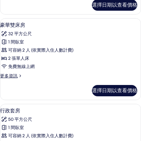
所
豪
選擇日期以查看價格
華
有
雙
相
人
豪華雙床房 | 迷你吧、客房內保險箱、
顯
7
房
豪華雙床房
片
示
的
32 平方公尺
詳
豪
情
1 間臥室
華
可容納 2 人 (依實際入住人數計費)
雙
2 張單人床
床
免費無線上網
房
更
更多資訊
的
多
所
豪
選擇日期以查看價格
華
有
雙
相
床
行政套房 | 起居區 | 電視
顯
14
房
行政套房
片
示
的
50 平方公尺
詳
行
情
1 間臥室
政
可容納 2 人 (依實際入住人數計費)
套