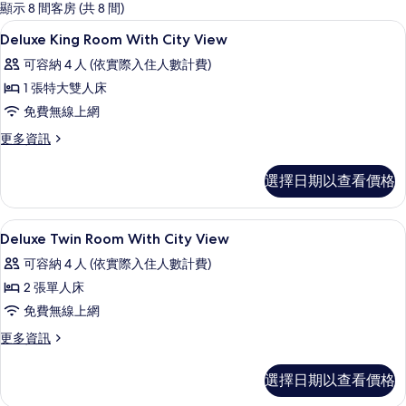
的
顯示 8 間客房 (共 8 間)
客
迷你吧、客房內保險箱、書桌、隔音
顯
15
Deluxe King Room With City View
房
示
篩
可容納 4 人 (依實際入住人數計費)
Deluxe
選
1 張特大雙人床
King
條
免費無線上網
Room
件
With
更
更多資訊
多
City
Deluxe
View
選擇日期以查看價格
King
的
Room
With
所
迷你吧、客房內保險箱、書桌、隔音
顯
15
City
Deluxe Twin Room With City View
有
示
View
可容納 4 人 (依實際入住人數計費)
的
相
Deluxe
詳
2 張單人床
片
Twin
情
免費無線上網
Room
With
更
更多資訊
多
City
Deluxe
View
選擇日期以查看價格
Twin
的
Room