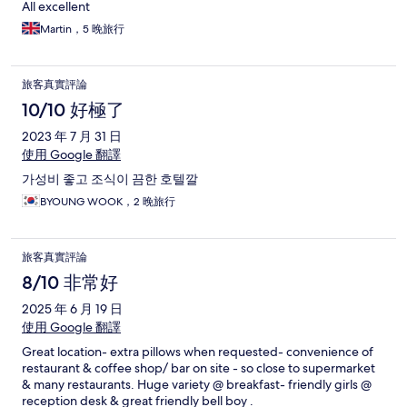
All excellent
Martin，5 晚旅行
旅客真實評論
10/10 好極了
2023 年 7 月 31 日
使用 Google 翻譯
가성비 좋고 조식이 끔한 호텔깔
BYOUNG WOOK，2 晚旅行
旅客真實評論
8/10 非常好
2025 年 6 月 19 日
使用 Google 翻譯
Great location- extra pillows when requested- convenience of
restaurant & coffee shop/ bar on site - so close to supermarket
& many restaurants. Huge variety @ breakfast- friendly girls @
reception desk & great friendly bell boy .