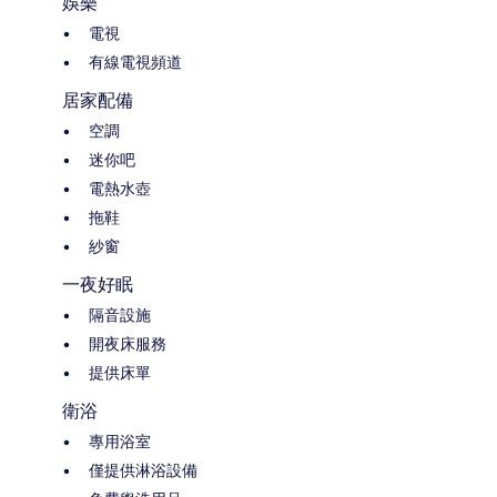
娛樂
電視
有線電視頻道
居家配備
空調
迷你吧
電熱水壺
拖鞋
紗窗
一夜好眠
隔音設施
開夜床服務
提供床單
衛浴
專用浴室
僅提供淋浴設備