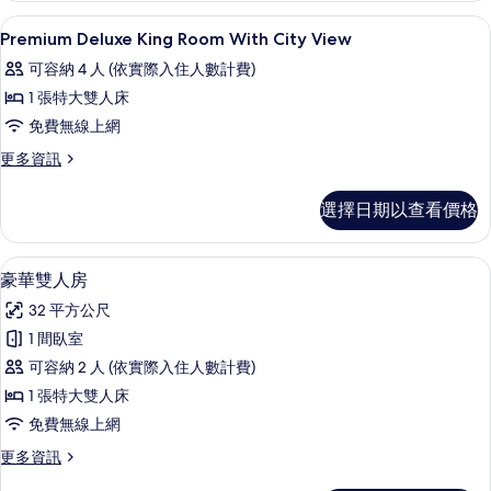
With
所
迷你吧、客房內保險箱、書桌、隔音
顯
17
City
Premium Deluxe King Room With City View
有
示
View
可容納 4 人 (依實際入住人數計費)
的
相
Premium
詳
1 張特大雙人床
片
Deluxe
情
免費無線上網
King
Room
更
更多資訊
多
With
Premium
City
選擇日期以查看價格
Deluxe
View
King
Room
的
豪華雙人房 | 迷你吧、客房內保險箱、
顯
11
With
豪華雙人房
所
示
City
32 平方公尺
有
View
豪
的
1 間臥室
相
華
詳
可容納 2 人 (依實際入住人數計費)
片
情
雙
1 張特大雙人床
人
免費無線上網
房
更
更多資訊
的
多