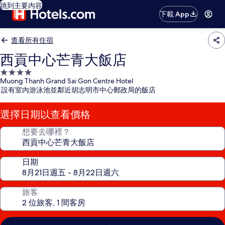
跳到主要內容
下載 App
查看所有住宿
西貢中心芒青大飯店
4.0
Muong Thanh Grand Sai Gon Centre Hotel
星
設有室內游泳池並鄰近胡志明市中心郵政局的飯店
級
住
選擇日期以查看價格
宿
想要去哪裡？
日期
旅客