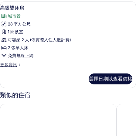
片
人
高級雙床房 | 迷你吧、客房內保險箱、
顯
9
房
高級雙床房
示
的
城市景
詳
高
情
28 平方公尺
級
1 間臥室
雙
可容納 2 人 (依實際入住人數計費)
床
2 張單人床
房
免費無線上網
的
更
更多資訊
所
多
有
高
選擇日期以查看價格
級
相
雙
片
床
類似的住宿
房
的
胡志明市海灣飯店
GK 中
詳
情