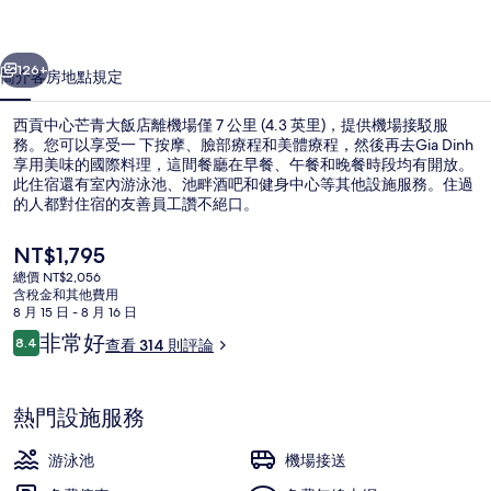
大
一個
下一個
飯
126+
簡介
客房
地點
規定
店
西貢中心芒青大飯店離機場僅 7 公里 (4.3 英里)，提供機場接駁服
的
務。您可以享受一 下按摩、臉部療程和美體療程，然後再去Gia Dinh
享用美味的國際料理，這間餐廳在早餐、午餐和晚餐時段均有開放。
相
此住宿還有室內游泳池、池畔酒吧和健身中心等其他設施服務。住過
片
的人都對住宿的友善員工讚不絕口。
集
目
NT$1,795
前
總價 NT$2,056
的
含稅金和其他費用
住宿內酒吧
價
8 月 15 日 - 8 月 16 日
格
評
非常好
8.4
查看 314 則評論
是
8.4 分，滿分 10 分，
論
NT$1,795
熱門設施服務
游泳池
機場接送