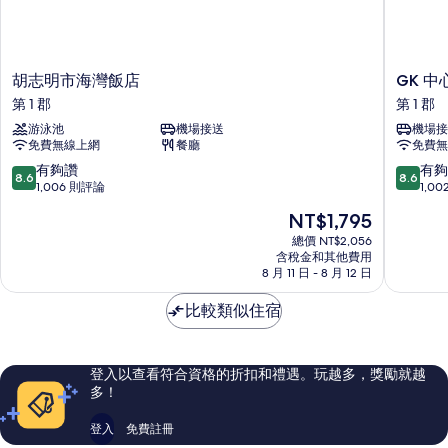
胡
GK
胡志明市海灣飯店
GK 
志
中
第 1 郡
第 1 郡
明
心
游泳池
機場接送
機場接
市
大
免費無線上網
餐廳
免費無
海
飯
灣
店
8.6
8.6
有夠讚
有夠
8.6
8.6
飯
第
分，
分，
1,006 則評論
1,0
店
1
滿
滿
現
NT$1,795
第
郡
分
分
在
1
10
10
總價 NT$2,056
價
郡
含稅金和其他費用
分，
分，
格
8 月 11 日 - 8 月 12 日
有
有
為
夠
夠
NT$1,795
比較類似住宿
讚，
讚，
1,006
1,002
則
則
評
評
登入以查看符合資格的折扣和禮遇。玩越多，獎勵就越
論
論
多！
登入
免費註冊