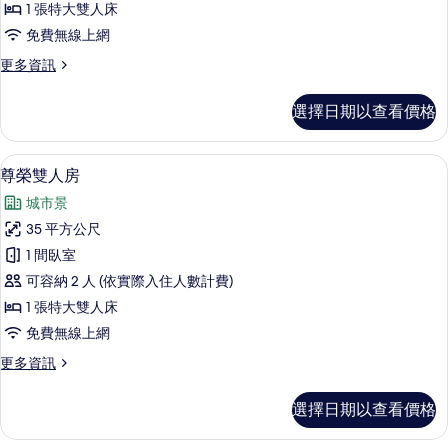
1 張特大雙人床
房
免費無線上網
的
更
更多資訊
所
多
有
行
選擇日期以查看價格
政
相
套
片
房
尊榮雙人房 | 迷你吧、客房內保險箱、
顯
13
的
尊榮雙人房
示
詳
城市景
情
尊
35 平方公尺
榮
1 間臥室
雙
可容納 2 人 (依實際入住人數計費)
人
1 張特大雙人床
房
免費無線上網
的
更
更多資訊
所
多
有
尊
選擇日期以查看價格
榮
相
雙