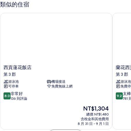
的
（特
類似的住宿
大
所
床）
西貢蓮花飯店
蘭花西貢
有
的
詳
相
情
片
西
蘭
西貢蓮花飯店
蘭花西
貢
花
第 3 郡
第 3 郡
蓮
西
游泳池
機場接送
游泳池
花
貢
可停車
免費無線上網
免費停
飯
飯
店
店
8.0
9.2
非常好
太棒
8.0
9.2
第
第
分，
分，
136 則評論
781
3
3
滿
滿
現
NT$1,304
郡
郡
分
分
在
10
10
總價 NT$1,480
價
含稅金和其他費用
分，
分，
格
8 月 31 日 - 9 月 1 日
非
太
為
常
棒