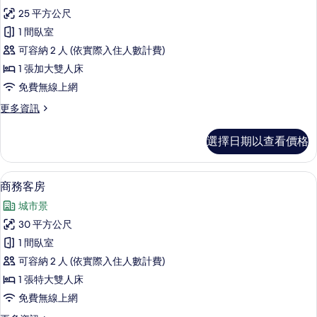
示
篩
25 平方公尺
高
選
1 間臥室
級
條
可容納 2 人 (依實際入住人數計費)
客
件
1 張加大雙人床
房,
免費無線上網
無
更
更多資訊
窗
多
戶
高
選擇日期以查看價格
級
的
客
所
房,
商務客房 | 免費迷你吧、客房內保險箱
顯
5
無
商務客房
有
示
窗
相
城市景
戶
商
的
片
30 平方公尺
務
詳
1 間臥室
情
客
可容納 2 人 (依實際入住人數計費)
房
1 張特大雙人床
的
免費無線上網
所