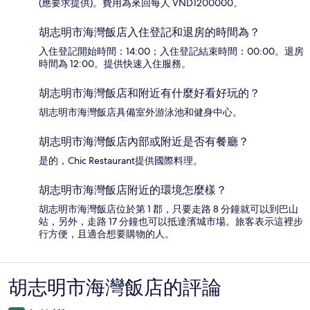
(應要求提供)。費用為來回每人 VND1200000。
胡志明市海灣飯店入住登記和退房的時間為？
入住登記開始時間：14:00；入住登記結束時間：00:00。退房
時間為 12:00。提供快速入住服務。
胡志明市海灣飯店和附近有什麼好看好玩的？
胡志明市海灣飯店具備室外游泳池和健身中心。
胡志明市海灣飯店內部或附近是否有餐廳？
是的，Chic Restaurant提供國際料理。
胡志明市海灣飯店附近的環境怎麼樣？
胡志明市海灣飯店位於第 1 郡，只要走路 8 分鐘就可以到巴山
站，另外，走路 17 分鐘也可以抵達濱城市場。旅客表示這裡步
行方便，且適合想要購物的人。
胡志明市海灣飯店的評論
評
論