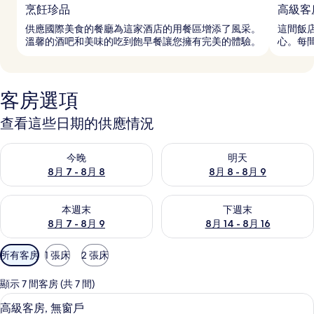
烹飪珍品
高級客
供應國際美食的餐廳為這家酒店的用餐區增添了風采。
這間飯店
溫馨的酒吧和美味的吃到飽早餐讓您擁有完美的體驗。
心。每
客房選項
查看這些日期的供應情況
查看今晚 (8月 7 - 8月 8) 的供應情況
查看明天 (8月 8 - 8月 9) 的
今晚
明天
8月 7 - 8月 8
8月 8 - 8月 9
查看本週末 (8月 7 - 8月 9) 的供應情況
查看下週末 (8月 14 - 8月 16)
本週末
下週末
8月 7 - 8月 9
8月 14 - 8月 16
可
所有客房
1 張床
2 張床
用
的
顯示 7 間客房 (共 7 間)
客
高級客房, 無窗戶 | 免費迷你吧、客
顯
8
高級客房, 無窗戶
房