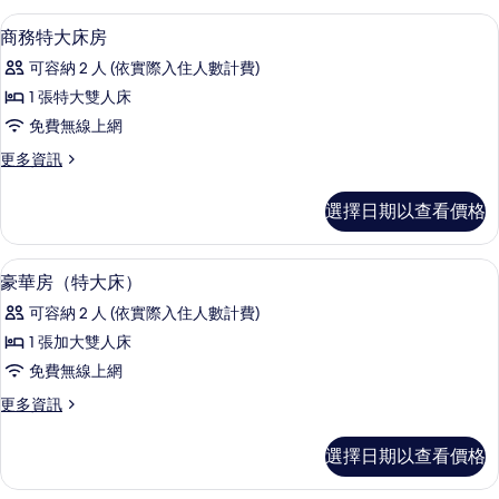
的
無
免費迷你吧、客房內保險箱、書桌、隔
顯
7
景
商務特大床房
所
示
觀
有
可容納 2 人 (依實際入住人數計費)
的
商
詳
相
1 張特大雙人床
務
情
片
免費無線上網
特
更
更多資訊
大
多
床
商
選擇日期以查看價格
務
房
特
的
大
免費迷你吧、客房內保險箱、書桌、隔
顯
6
床
豪華房（特大床）
所
示
房
有
可容納 2 人 (依實際入住人數計費)
的
豪
詳
相
1 張加大雙人床
華
情
片
免費無線上網
房
更
更多資訊
（特
多
大
豪
選擇日期以查看價格
華
床）
房