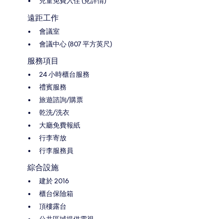
兒童免費入住 (見詳情)
遠距工作
會議室
會議中心 (807 平方英尺)
服務項目
24 小時櫃台服務
禮賓服務
旅遊諮詢/購票
乾洗/洗衣
大廳免費報紙
行李寄放
行李服務員
綜合設施
建於 2016
櫃台保險箱
頂樓露台
公共區域提供電視