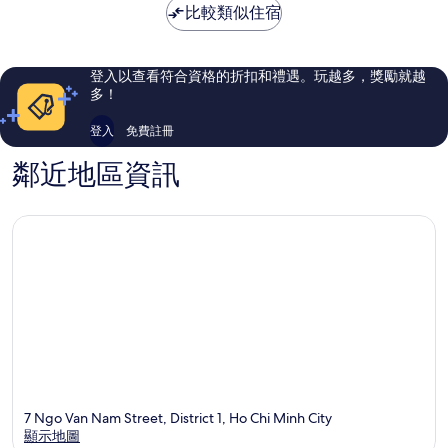
NT$1,304
比較類似住宿
好，
了，
136
781
則
則
評
評
登入以查看符合資格的折扣和禮遇。玩越多，獎勵就越
論
論
多！
登入
免費註冊
鄰近地區資訊
7 Ngo Van Nam Street, District 1, Ho Chi Minh City
顯示地圖