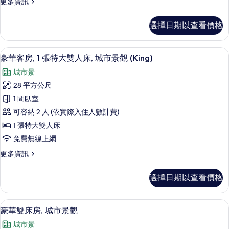
更
更多資訊
有
多
相
商
選擇日期以查看價格
務
片
客
房
客房景觀
顯
11
的
豪華客房, 1 張特大雙人床, 城市景觀 (King)
示
詳
城市景
情
豪
28 平方公尺
華
1 間臥室
客
可容納 2 人 (依實際入住人數計費)
房,
1 張特大雙人床
1
免費無線上網
張
更
更多資訊
特
多
大
豪
選擇日期以查看價格
華
雙
客
人
房,
免費迷你吧、客房內保險箱、書桌、隔
顯
9
1
床,
豪華雙床房, 城市景觀
示
張
城
城市景
特