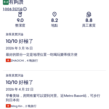
有夠讚
8.6
1,006 則評論
9.0
8.2
8.8
整潔度
地點
員工素質
評
旅客真實評論
論
10/10 好極了
2026 年 3 月 16 日
最好的部分一定是地理位置⋯吃喝玩樂蒂很方便
ZHAOCHI，4 晚旅行
旅客真實評論
10/10 好極了
2026 年 4 月 22 日
早餐美味，房間有窗可以望到河景。近Metro Bason站，可步行
到日本街
Ming Kin，2 晚旅行