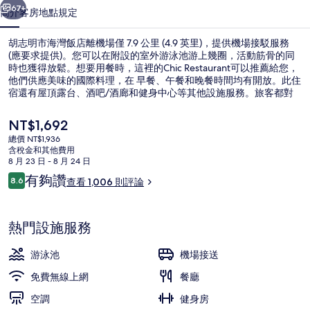
店
67+
簡介
客房
地點
規定
的
胡志明市海灣飯店離機場僅 7.9 公里 (4.9 英里)，提供機場接駁服務
相
(應要求提供)。您可以在附設的室外游泳池游上幾圈，活動筋骨的同
時也獲得放鬆。想要用餐時，這裡的Chic Restaurant可以推薦給您，
片
他們供應美味的國際料理，在 早餐、午餐和晚餐時間均有開放。此住
集
宿還有屋頂露台、酒吧/酒廊和健身中心等其他設施服務。旅客都對
住宿的友善員工和早餐讚不絕口。住宿離大眾運輸工具不遠，走路到
巴山站只需要 8 分鐘，到地鐵歌劇院站也只要 9 分鐘。
目
NT$1,692
前
總價 NT$1,936
的
含稅金和其他費用
室外游泳池
價
8 月 23 日 - 8 月 24 日
格
評
有夠讚
8.6
查看 1,006 則評論
是
8.6 分，滿分 10 分，
論
NT$1,692
熱門設施服務
游泳池
機場接送
免費無線上網
餐廳
空調
健身房