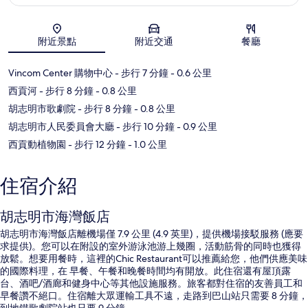
地圖
附近景點
附近交通
餐廳
Vincom Center 購物中心
- 步行 7 分鐘
- 0.6 公里
西貢河
- 步行 8 分鐘
- 0.8 公里
胡志明市歌劇院
- 步行 8 分鐘
- 0.8 公里
胡志明市人民委員會大廳
- 步行 10 分鐘
- 0.9 公里
西貢動植物園
- 步行 12 分鐘
- 1.0 公里
住宿介紹
胡志明市海灣飯店
胡志明市海灣飯店離機場僅 7.9 公里 (4.9 英里)，提供機場接駁服務 (應要
求提供)。您可以在附設的室外游泳池游上幾圈，活動筋骨的同時也獲得
放鬆。想要用餐時，這裡的Chic Restaurant可以推薦給您，他們供應美味
的國際料理，在 早餐、午餐和晚餐時間均有開放。此住宿還有屋頂露
台、酒吧/酒廊和健身中心等其他設施服務。旅客都對住宿的友善員工和
早餐讚不絕口。住宿離大眾運輸工具不遠，走路到巴山站只需要 8 分鐘，
到地鐵歌劇院站也只要 9 分鐘。