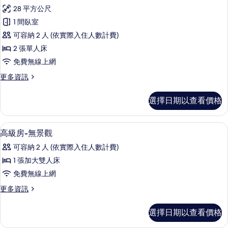
豪
市
大
28 平方公尺
華
雙
景
1 間臥室
人
雙
觀
床,
可容納 2 人 (依實際入住人數計費)
床
城
(King)
2 張單人床
市
房,
的
免費無線上網
景
城
觀
所
更
更多資訊
(King)
市
有
多
的
景
豪
相
詳
選擇日期以查看價格
華
觀
情
片
雙
的
床
免費迷你吧、客房內保險箱、書桌、隔
顯
6
房,
高級房-無景觀
所
示
城
有
可容納 2 人 (依實際入住人數計費)
市
高
景
相
1 張加大雙人床
級
觀
片
免費無線上網
的
房-
詳
更
更多資訊
無
情
多
景
高
選擇日期以查看價格
級
觀
房-