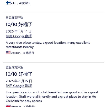
Ville，4 晚旅行
旅客真實評論
10/10 好極了
2026 年 1 月 14 日
使用 Google 翻譯
A very nice place to stay, a good location, many excellent
restaurants nearby.
Gordon，2 晚旅行
旅客真實評論
10/10 好極了
2026 年 3 月 19 日
使用 Google 翻譯
In a great location and hotel breakfast was good and in a great
location. Staff were all friendly and a great place to stay in Ho
Chi Minh for easy access
Michael，3 晚旅行