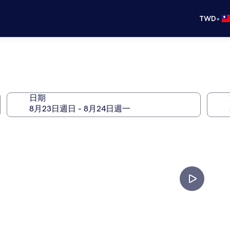
•
TWD
日期