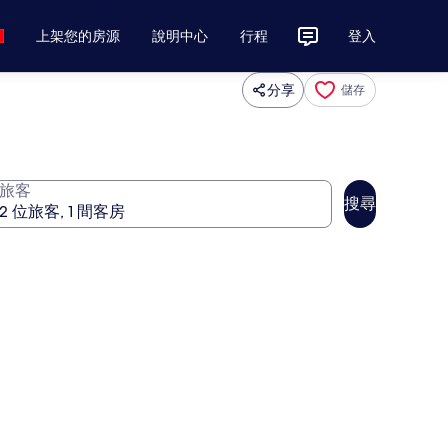
上架您的房源
說明中心
行程
登入
分享
儲存
旅客
搜尋