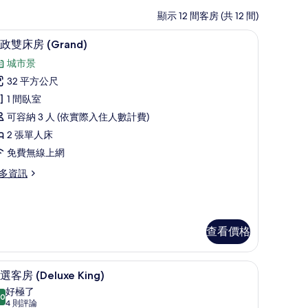
顯示 12 間客房 (共 12 間)
迷你吧、客房內保險箱、書桌、遮光布/窗簾
顯
5
政雙床房 (Grand)
示
城市景
行
32 平方公尺
政
1 間臥室
雙
可容納 3 人 (依實際入住人數計費)
床
2 張單人床
房
免費無線上網
Grand)
多資訊
的
所
有
相
查看價格
片
rand)
) | 迷你吧、客房內保險箱、書桌、遮光布/窗簾
迷你吧、客房內保險箱、書桌、遮光布/窗簾
顯
10
選客房 (Deluxe King)
示
好極了
.0
10.0 分，滿分 10 分
精
(4
4 則評論