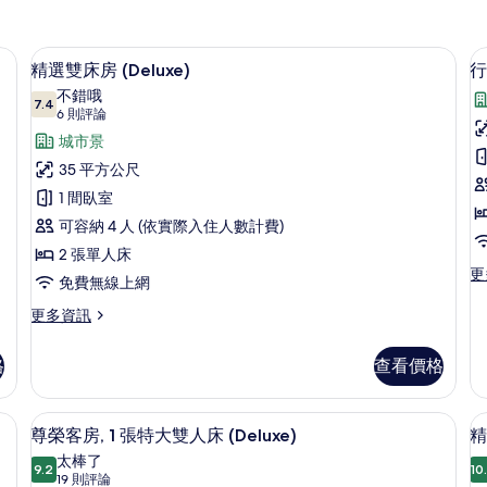
迷你吧、客房內保險箱、書桌、遮光布/窗簾
水景
顯
7
精選雙床房 (Deluxe)
行
示
不錯哦
7.4
7.4 分，滿分 10 分
精
(6
6 則評論
則
選
城市景
評
雙
35 平方公尺
論)
床
1 間臥室
房
可容納 4 人 (依實際入住人數計費)
(Deluxe)
(
2 張單人床
更
更
的
免費無線上網
多
所
行
更
更多資訊
政
多
有
雙
精
相
格
查看價格
床
選
房
片
雙
(G
床
e Suite Twin) | 迷你吧、客房內保險箱、書桌、遮光布/窗簾
尊榮客房, 1 張特大雙人床 (Deluxe
顯
的
9
房
尊榮客房, 1 張特大雙人床 (Deluxe)
精
詳
示
(Deluxe)
太棒了
情
的
9.2
10
9.2 分，滿分 10 分
尊
(19
19 則評論