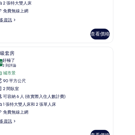
所
2 張特大雙人床
有
免費無線上網
相
多資訊
片
查看價格
、客房內保險箱、書桌、遮光布/窗簾
頂級套房 | 迷你吧、客房內保險箱、書桌、遮光
顯
13
級套房
示
好極了
.0
10.0 分，滿分 10 分
頂
(2
2 則評論
則
級
城市景
評
套
90 平方公尺
論)
房
2 間臥室
的
可容納 6 人 (依實際入住人數計費)
所
1 張特大雙人床和 2 張單人床
有
免費無線上網
相
多資訊
片