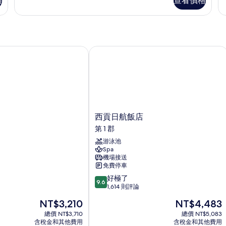
人
格
查看價格
華
級
床
客
套
房,
房
的
1
的
所
張
詳
特
情
西貢日航飯店
有
大
相
雙
人
片
床
的
詳
情
西
西貢日航飯店
貢
第 1 郡
日
游泳池
航
Spa
飯
機場接送
店
免費停車
第
9.6
好極了
1
9.6
分，
1,614 則評論
郡
滿
現
現
NT$3,210
NT$4,483
分
在
在
10
總價 NT$3,710
總價 NT$5,083
價
價
含稅金和其他費用
含稅金和其他費用
分，