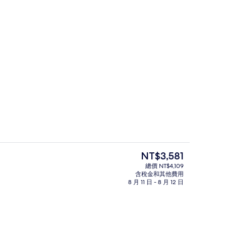
接待櫃台
目
NT$3,581
前
總價 NT$4,109
的
含稅金和其他費用
室外游泳池
價
8 月 11 日 - 8 月 12 日
格
是
NT$3,581