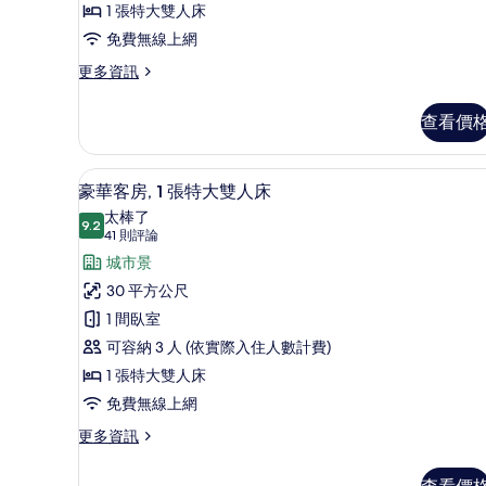
張
1 張特大雙人床
特
免費無線上網
大
更
更多資訊
多
雙
奢
人
查看價
華
床
套
房,
的
豪華客房, 1 張特大雙人床 |
顯
10
1
豪華客房, 1 張特大雙人床
所
示
張
太棒了
特
9.2
有
9.2 分，滿分 10 分
豪
(41
41 則評論
大
則
相
華
城市景
雙
評
人
片
客
30 平方公尺
床
論)
房,
1 間臥室
的
詳
1
可容納 3 人 (依實際入住人數計費)
情
張
1 張特大雙人床
特
免費無線上網
大
更
更多資訊
多
雙
豪