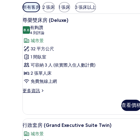
可
所有客房
2 張床
1 張床
3 張床以上
用
尊榮雙床房 (Deluxe) | 
顯
的
9
尊榮雙床房 (Deluxe)
示
客
有夠讚
8.6
房
8.6 分，滿分 10 分
尊
(4
4 則評論
篩
則
榮
城市景
選
評
雙
32 平方公尺
條
論)
床
1 間臥室
件
房
可容納 3 人 (依實際入住人數計費)
(Deluxe)
2 張單人床
的
免費無線上網
所
更
更多資訊
多
有
尊
相
查看價
榮
片
雙
床
行政套房 (Grand Executiv
顯
6
房
行政套房 (Grand Executive Suite Twin)
示
(Deluxe)
城市景
的
行