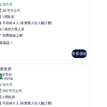
則
選
城市景
評
客
35 平方公尺
論)
房
1 間臥室
Deluxe
可容納 4 人 (依實際入住人數計費)
ing)
1 張特大雙人床
的
免費無線上網
所
多資訊
有
相
查看價格
片
/窗簾
皇家套房 | 迷你吧、客房內保險箱、書桌、遮光
顯
18
eluxe
家套房
示
ng)
非常好
0
8.0 分，滿分 10 分
皇
(3
3 則評論
則
家
城市景
評
套
100 平方公尺
論)
房
2 間臥室
的
可容納 5 人 (依實際入住人數計費)