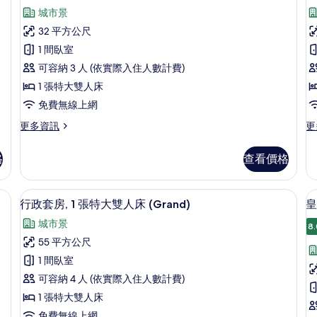
詳
則
榮
城市景
情
評
客
32 平方公尺
論)
房,
1 間臥室
1
(
可容納 3 人 (依實際入住人數計費)
K
張
1 張特大雙人床
特
免費無線上網
大
更
更
更多資訊
更
多
多
雙
尊
精
人
格
查看價格
榮
選
床
客
客
房,
房
(Deluxe)
 迷你吧、客房內保險箱、書桌、遮光布/窗簾
迷你吧、客房內保險箱、書桌、遮光布
顯
10
1
(D
行政套房, 1 張特大雙人床 (Grand)
皇
的
示
張
Ki
城市景
特
的
8.
所
行
大
詳
55 平方公尺
有
政
雙
情
1 間臥室
人
相
套
床
可容納 4 人 (依實際入住人數計費)
片
房,
(Deluxe)
1 張特大雙人床
的
1
免費無線上網
詳