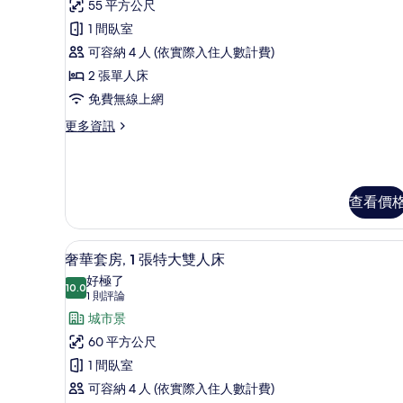
詳
55 平方公尺
政
情
1 間臥室
套
可容納 4 人 (依實際入住人數計費)
房
2 張單人床
(Grand
免費無線上網
Executive
更
更多資訊
Suite
多
Twin)
行
的
政
套
所
查看價
房
有
(Grand
Executive
相
奢華套房, 1 張特大雙人床 |
顯
Suite
11
奢華套房, 1 張特大雙人床
片
Twin)
示
好極了
的
10.0
10.0 分，滿分 10 分
奢
(1
1 則評論
詳
則
華
城市景
情
評
套
60 平方公尺
論)
房,
1 間臥室
1
可容納 4 人 (依實際入住人數計費)