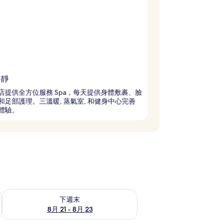
寧靜
店提供全方位服務 Spa，每天提供身體敷裹、臉
和足部護理。三溫暖, 蒸氣室, 和健身中心完善
體驗。
況
查看下週末 (8月 21 - 8月 23) 的供應情況
下週末
8月 21 - 8月 23