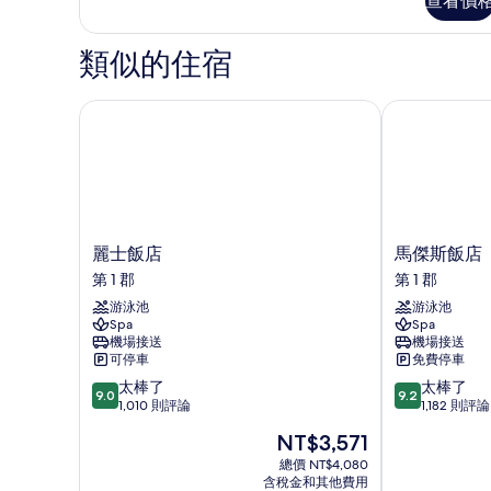
人
查看價
華
床
客
房,
類似的住宿
的
1
所
張
特
麗士飯店
馬傑斯飯店
有
大
相
雙
人
片
床
的
詳
情
麗
馬
麗士飯店
馬傑斯飯店
士
傑
第 1 郡
第 1 郡
飯
斯
游泳池
游泳池
店
飯
Spa
Spa
第
店
機場接送
機場接送
1
第
可停車
免費停車
郡
1
9.0
9.2
太棒了
太棒了
郡
9.0
9.2
分，
分，
1,010 則評論
1,182 則評論
滿
滿
現
NT$3,571
分
分
在
10
10
總價 NT$4,080
價
含稅金和其他費用
分，
分，