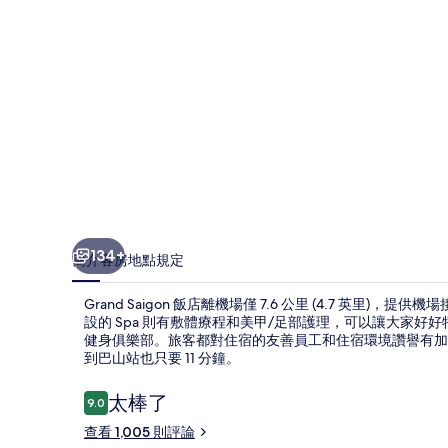
集
134+
簡介
客房
地點
規定
Grand Saigon 飯店離機場僅 7.6 公里 (4.7 英里)
設的 Spa 則有敷體療程和美甲/足部護理，可以讓大家
健身俱樂部。旅客都對住宿的友善員工和住宿環境讚譽有加
到巴山站也只要 11 分鐘。
評
太棒了
9.0
9.0 分，滿分 10 分，
論
查看 1,005 則評論