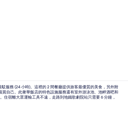
住宿影片
，提供機場接駁服務 (24 小時)。這裡的 2 間餐廳提供旅客最優質的美食，另外附
好好犒賞自己。此奢華飯店的特色設施服務還有室外游泳池、池畔酒吧和
。住宿離大眾運輸工具不遠，走路到地鐵歌劇院站只需要 6 分鐘，
接待櫃台