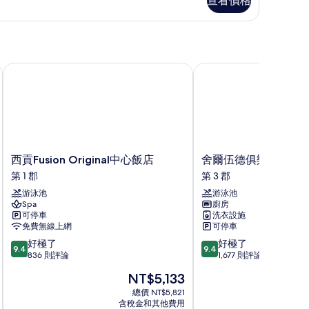
查看價格
西貢Fusion Original中心飯店
舍爾伍德俱樂部飯店
西
舍
西貢Fusion Original中心飯店
舍爾伍德俱樂部飯店
貢
爾
第 1 郡
第 3 郡
Fusion
伍
游泳池
游泳池
Original
德
Spa
廚房
中
俱
可停車
洗衣設施
心
樂
免費無線上網
可停車
飯
部
9.4
9.4
好極了
好極了
店
飯
9.4
9.4
分，
分，
836 則評論
1,677 則評論
第
店
滿
滿
1
第
現
NT$5,133
分
分
郡
3
在
10
10
總價 NT$5,821
郡
價
含稅金和其他費用
分，
分，