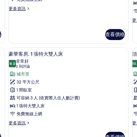
張
情
更
更多資訊
特
多
大
行
更
更
政
多
雙
套
皇
人
格
查看價格
房,
家
1
床
套
張
房
(Grand)
 迷你吧、客房內保險箱、書桌、遮光布/窗簾
豪華客房, 1 張特大雙人床 | 迷你吧
顯
特
7
的
豪華客房, 1 張特大雙人床
頂
的
大
示
詳
非常好
雙
8.0
情
10
所
8.0 分，滿分 10 分
豪
(2
2 則評論
人
有
則
華
城市景
床
評
(Grand)
相
客
32 平方公尺
的
論)
片
房,
1 間臥室
詳
情
1
可容納 3 人 (依實際入住人數計費)
張
1 張特大雙人床
特
免費無線上網
大
更
更
更多資訊
更
多
多
雙
豪
頂