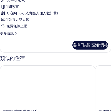
56 平方公尺
準
情
1 間臥室
客
可容納 3 人 (依實際入住人數計費)
房
1 張特大雙人床
的
免費無線上網
所
更
更多資訊
有
多
相
標
選擇日期以查看價格
準
片
客
房
類似的住宿
的
詳
胡志明市新世界酒店
馬傑斯飯
情