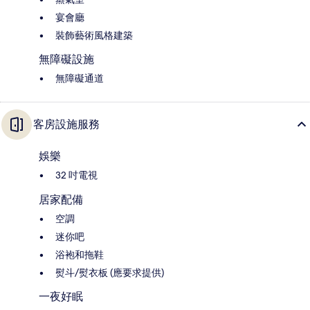
宴會廳
裝飾藝術風格建築
無障礙設施
無障礙通道
客房設施服務
娛樂
32 吋電視
居家配備
空調
迷你吧
浴袍和拖鞋
熨斗/熨衣板 (應要求提供)
一夜好眠