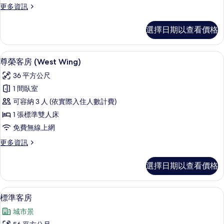
更
更多資訊
相
多
片
套
選擇日期以查看價格
房
(Rex)
的
尊榮客房 (West Wing) | 高級寢
顯
4
詳
尊榮客房 (West Wing)
示
情
36 平方公尺
尊
1 間臥室
榮
可容納 3 人 (依實際入住人數計費)
客
1 張標準雙人床
房
免費無線上網
(West
更
更多資訊
Wing)
多
的
尊
選擇日期以查看價格
榮
所
客
有
房
標準客房 | 高級寢具、迷你吧、客房內
顯
相
6
(West
標準客房
示
Wing)
片
城市景
的
標
詳