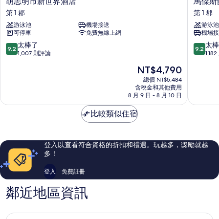
胡
馬
胡志明市新世界酒店
馬傑斯
志
傑
第 1 郡
第 1 郡
明
斯
游泳池
機場接送
游泳池
市
飯
可停車
免費無線上網
機場接
新
店
世
第
9.2
9.2
太棒了
太棒
9.2
9.2
界
1
分，
分，
1,007 則評論
1,18
酒
郡
滿
滿
現
NT$4,790
店
分
分
在
第
10
10
總價 NT$5,484
價
1
含稅金和其他費用
分，
分，
格
8 月 9 日 - 8 月 10 日
郡
太
太
為
棒
棒
NT$4,790
比較類似住宿
了，
了，
1,007
1,182
則
則
評
評
登入以查看符合資格的折扣和禮遇。玩越多，獎勵就越
論
論
多！
登入
免費註冊
鄰近地區資訊