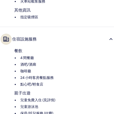
火車站載客服務
其他資訊
指定吸煙區
住宿設施服務
餐飲
4 間餐廳
酒吧/酒廊
咖啡廳
24 小時客房餐點服務
點心吧/輕食店
親子出遊
兒童免費入住 (見詳情)
兒童游泳池
保母/托兒服務 (付費)