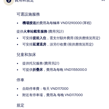
費用和規定
可選設施服務
機場接送
的費用為每輛車 VND1290000 (單程)
提供
火車站載客服務
(費用另計)
可安排
提前入住
，需支付額外費用 (視供應情況而定)
可安排
延遲退房
，須另行收費 (視供應情況而定)
兒童和加床
提供托兒服務 (費用另計)
可提供
折疊床
，費用為每晚 VND1155000.0
停車
自助停車費：每天 VND117000
附近有停車場，費用為 每晚 VND117000
規定