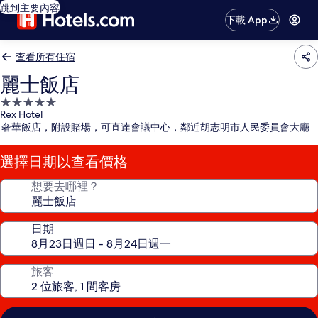
跳到主要內容
下載 App
查看所有住宿
麗士飯店
5.0
Rex Hotel
星
奢華飯店，附設賭場，可直達會議中心，鄰近胡志明市人民委員會大廳
級
住
選擇日期以查看價格
宿
想要去哪裡？
日期
旅客