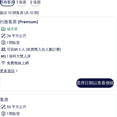
可
所有客房
1 張床
2 張床
用
的
顯示 10 間客房 (共 10 間)
客
行政客房 (Premium) | 客房景觀
顯
5
行政客房 (Premium)
房
示
篩
城市景
行
選
36 平方公尺
政
條
1 間臥室
客
件
可容納 3 人 (依實際入住人數計費)
房
1 張特大雙人床
(Premium)
免費無線上網
的
更
更多資訊
所
多
有
行
選擇日期以查看價格
政
相
客
片
房
客房 | 客房景觀
顯
5
(Premium)
客房
示
的
56 平方公尺
詳
客
情
1 間臥室