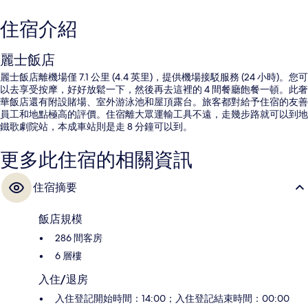
住宿介紹
麗士飯店
麗士飯店離機場僅 7.1 公里 (4.4 英里)，提供機場接駁服務 (24 小時)。您可
以去享受按摩，好好放鬆一下，然後再去這裡的 4 間餐廳飽餐一頓。此奢
華飯店還有附設賭場、室外游泳池和屋頂露台。旅客都對給予住宿的友善
員工和地點極高的評價。住宿離大眾運輸工具不遠，走幾步路就可以到地
鐵歌劇院站，本成車站則是走 8 分鐘可以到。
更多此住宿的相關資訊
住宿摘要
飯店規模
286 間客房
6 層樓
入住/退房
入住登記開始時間：14:00；入住登記結束時間：00:00