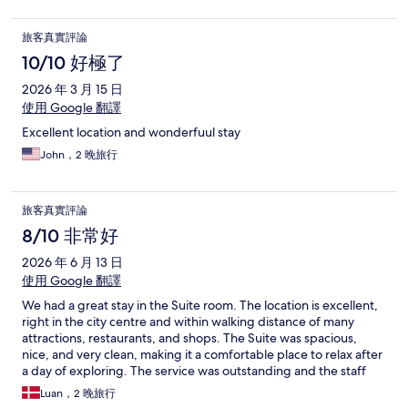
旅客真實評論
10/10 好極了
2026 年 3 月 15 日
使用 Google 翻譯
Excellent location and wonderfuul stay
John，2 晚旅行
旅客真實評論
8/10 非常好
2026 年 6 月 13 日
使用 Google 翻譯
We had a great stay in the Suite room. The location is excellent,
right in the city centre and within walking distance of many
attractions, restaurants, and shops. The Suite was spacious,
nice, and very clean, making it a comfortable place to relax after
a day of exploring. The service was outstanding and the staff
were friendly, attentive, and always ready to help throughout
Luan，2 晚旅行
our stay. With its great location, comfortable rooms, and