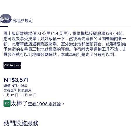
片
一個
下一個
集
83+
簡介
客房
地點
規定
麗士飯店離機場僅 7.1 公里 (4.4 英里)，提供機場接駁服務 (24 小時)。
您可以去享受按摩，好好放鬆一下，然後再去這裡的 4 間餐廳飽餐一
頓。此奢華飯店還有附設賭場、室外游泳池和屋頂露台。旅客都對給
予住宿的友善員工和地點極高的評價。住宿離大眾運輸工具不遠，走
幾步路就可以到地鐵歌劇院站，本成車站則是走 8 分鐘可以到。
VIP Access
目
NT$3,571
庭園
前
總價 NT$4,080
的
含稅金和其他費用
價
8 月 12 日 - 8 月 13 日
格
評
太棒了
9.0
查看 1,008 則評論
是
9.0 分，滿分 10 分，
論
NT$3,571
熱門設施服務