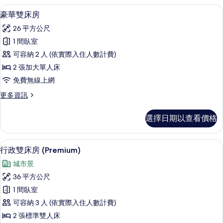
片
房
豪華雙床房 | 高級寢具、迷你吧、客
顯
4
的
豪華雙床房
示
詳
26 平方公尺
情
豪
1 間臥室
華
可容納 2 人 (依實際入住人數計費)
雙
2 張加大單人床
床
免費無線上網
房
更
更多資訊
的
多
所
豪
選擇日期以查看價格
華
有
雙
相
床
行政雙床房 (Premium) | 高級寢
顯
4
房
行政雙床房 (Premium)
片
示
的
城市景
詳
行
情
36 平方公尺
政
1 間臥室
雙
可容納 3 人 (依實際入住人數計費)
床
2 張標準雙人床
房