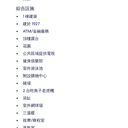
綜合設施
1 棟建築
建於 1927
ATM/金融服務
頂樓露台
花園
公共區域提供電視
健身俱樂部
室外游泳池
附設購物中心
賭場
2 台吃角子老虎機
浴缸
室外網球場
三溫暖
按摩/療程室
蒸氣室