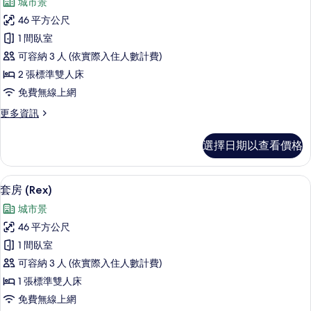
城市景
Wing)
套
片
的
46 平方公尺
房
詳
1 間臥室
情
(Rex)
可容納 3 人 (依實際入住人數計費)
的
2 張標準雙人床
所
免費無線上網
有
更
更多資訊
相
多
片
套
選擇日期以查看價格
房
(Rex)
的
高級寢具、迷你吧、客房內保險箱、書
顯
7
詳
套房 (Rex)
示
情
城市景
套
46 平方公尺
房
1 間臥室
(Rex)
可容納 3 人 (依實際入住人數計費)
的
1 張標準雙人床
所
免費無線上網
有