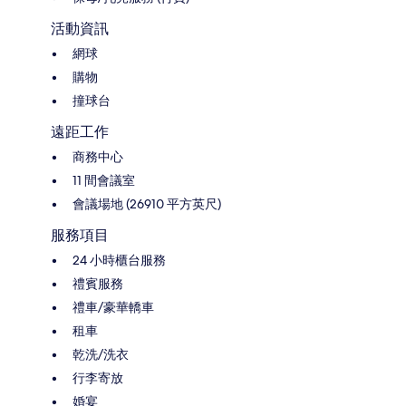
活動資訊
網球
購物
撞球台
遠距工作
商務中心
11 間會議室
會議場地 (26910 平方英尺)
服務項目
24 小時櫃台服務
禮賓服務
禮車/豪華轎車
租車
乾洗/洗衣
行李寄放
婚宴