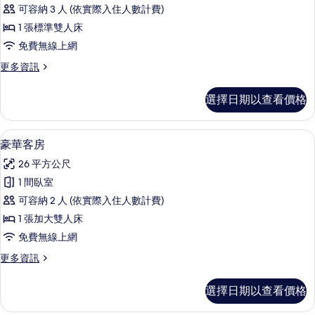
房
可容納 3 人 (依實際入住人數計費)
的
1 張標準雙人床
所
免費無線上網
有
更
更多資訊
相
多
片
客
選擇日期以查看價格
房
的
詳
豪華客房 | 高級寢具、迷你吧、客房內
顯
5
情
豪華客房
示
26 平方公尺
豪
1 間臥室
華
可容納 2 人 (依實際入住人數計費)
客
1 張加大雙人床
房
免費無線上網
的
更
更多資訊
所
多
有
豪
選擇日期以查看價格
華
相
客