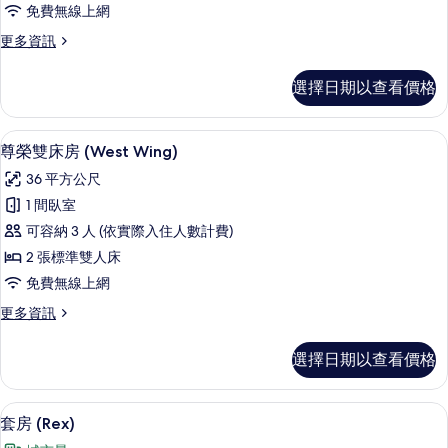
免費無線上網
(Premium)
更
更多資訊
的
多
所
行
選擇日期以查看價格
政
有
雙
相
床
尊榮雙床房 (West Wing) | 高級
顯
4
房
片
尊榮雙床房 (West Wing)
示
(Premium)
36 平方公尺
的
尊
詳
1 間臥室
榮
情
可容納 3 人 (依實際入住人數計費)
雙
2 張標準雙人床
床
免費無線上網
房
更
更多資訊
(West
多
Wing)
尊
選擇日期以查看價格
榮
的
雙
所
床
套房 (Rex) | 高級寢具、迷你吧、客
顯
有
5
房
套房 (Rex)
示
(West
相