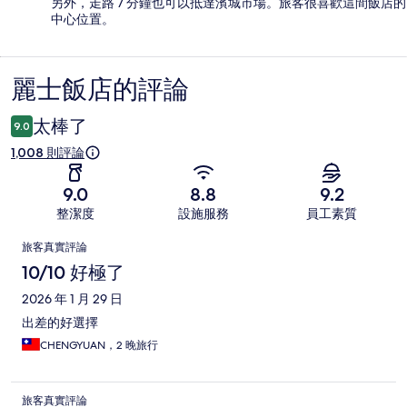
另外，走路 7 分鐘也可以抵達濱城市場。旅客很喜歡這間飯店的
中心位置。
麗士飯店的評論
評
論
太棒了
9.0
1,008 則評論
9.0
8.8
9.2
整潔度
設施服務
員工素質
評
旅客真實評論
論
10/10 好極了
2026 年 1 月 29 日
出差的好選擇
CHENGYUAN，2 晚旅行
旅客真實評論