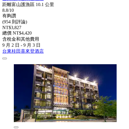
距離富山護漁區 10.1 公里
8.8/10
有夠讚
(954 則評論)
NT$3,827
總價 NT$4,420
含稅金和其他費用
9 月 2 日 - 9 月 3 日
台東桂田喜來登酒店