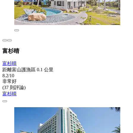
富杉晴
富杉晴
距離富山護漁區 0.1 公里
8.2/10
非常好
(37 則評論)
富杉晴