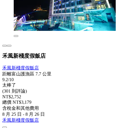
禾風新棧度假飯店
禾風新棧度假飯店
距離富山護漁區 7.7 公里
9.2/10
太棒了
(301 則評論)
NT$2,752
總價 NT$3,179
含稅金和其他費用
8 月 25 日 - 8 月 26 日
禾風新棧度假飯店