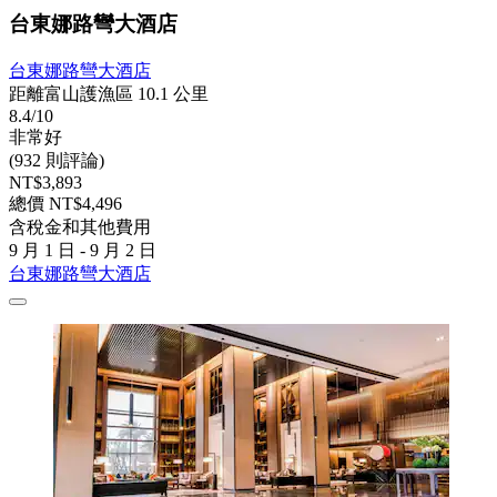
台東娜路彎大酒店
台東娜路彎大酒店
距離富山護漁區 10.1 公里
8.4/10
非常好
(932 則評論)
NT$3,893
總價 NT$4,496
含稅金和其他費用
9 月 1 日 - 9 月 2 日
台東娜路彎大酒店