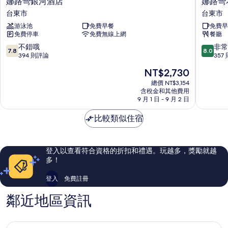
娜
娜
娜路彎銀河酒店
娜路彎
路
路
台東市
台東市
彎
彎
游泳池
免費早餐
免費早
銀
花
免費停車
免費無線上網
餐廳
河
園
酒
酒
7.8
8.0
不錯哦
非常
7.8
8.0
店
店
分，
分，
394 則評論
357
台
台
滿
滿
現
NT$2,730
東
東
分
分
在
市
市
10
10
總價 NT$3,154
價
含稅金和其他費用
分，
分，
格
9 月 1 日 - 9 月 2 日
不
非
為
錯
常
NT$2,730
比較類似住宿
哦，
好，
394
357
則
則
評
評
登入以查看符合資格的折扣和禮遇。玩越多，獎勵就越
論
論
多！
登入
免費註冊
鄰近地區資訊