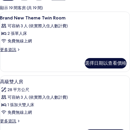
用
的
顯示 19 間客房 (共 19 間)
客
羽絨被、免費迷你吧、客房內保險箱、
顯
6
Brand New Theme Twin Room
房
示
篩
可容納 3 人 (依實際入住人數計費)
Brand
選
2 張單人床
New
條
免費無線上網
Theme
件
Twin
更
更多資訊
多
Room
Brand
的
選擇日期以查看價格
New
所
Theme
Twin
有
羽絨被、免費迷你吧、客房內保險箱、
顯
3
Room
高級雙人房
相
示
的
28 平方公尺
詳
片
高
情
可容納 3 人 (依實際入住人數計費)
級
1 張加大雙人床
雙
免費無線上網
人
更
更多資訊
房
多