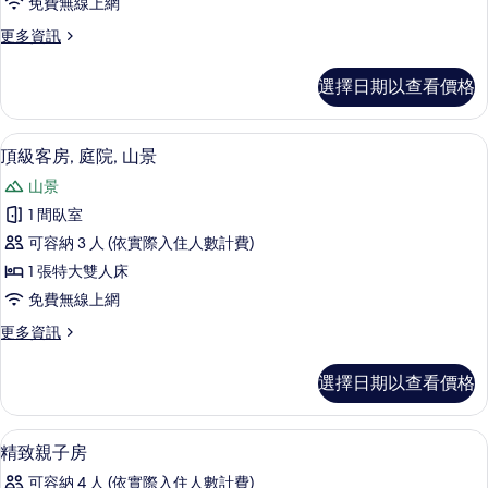
免費無線上網
房,
更
更多資訊
1
多
張
豪
選擇日期以查看價格
華
特
套
大
房,
頂級客房, 庭院, 山景 | 羽絨被、免
顯
4
1
雙
頂級客房, 庭院, 山景
示
張
人
山景
特
頂
床
大
1 間臥室
級
雙
的
可容納 3 人 (依實際入住人數計費)
人
客
所
床
1 張特大雙人床
房,
的
有
免費無線上網
詳
庭
相
情
更
更多資訊
院,
多
片
山
頂
選擇日期以查看價格
級
景
客
的
房,
羽絨被、免費迷你吧、客房內保險箱、
顯
4
庭
精致親子房
所
示
院,
有
可容納 4 人 (依實際入住人數計費)
山