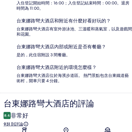
入住登記開始時間：16:00；入住登記結束時間：00:00。退房
時間為 11:00。
台東娜路彎大酒店和附近有什麼好看好玩的？
台東娜路彎大酒店有室外游泳池、三溫暖和蒸氣室，以及遊戲間
和花園。
台東娜路彎大酒店內部或附近是否有餐廳？
是的，此住宿附設 3 間餐廳。
台東娜路彎大酒店附近的環境怎麼樣？
台東娜路彎大酒店位於海濱步道區。 熱門景點包含台東鐵道藝
術村，開車只要 4 分鐘。
台東娜路彎大酒店的評論
評
論
非常好
8.4
931 則評論