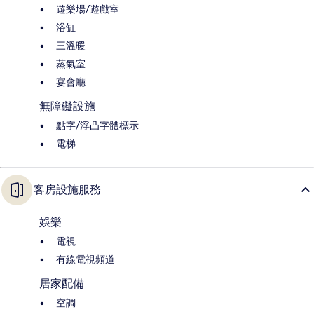
遊樂場/遊戲室
浴缸
三溫暖
蒸氣室
宴會廳
無障礙設施
點字/浮凸字體標示
電梯
客房設施服務
娛樂
電視
有線電視頻道
居家配備
空調