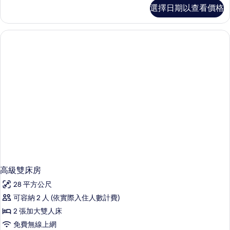
的
高
選擇日期以查看價格
級
所
雙
有
人
房
相
的
片
詳
情
高級雙床房
28 平方公尺
可容納 2 人 (依實際入住人數計費)
2 張加大雙人床
免費無線上網