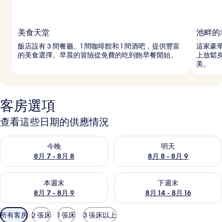
美食天堂
池畔的
飯店設有 3 間餐廳、1 間咖啡館和 1 間酒吧，提供豐富
這家豪
的美食選擇。早晨的冒險從免費的吃到飽早餐開始。
上放鬆
美。
客房選項
查看這些日期的供應情況
查看今晚 (8月 7 - 8月 8) 的供應情況
查看明天 (8月 8 - 8月 9) 的
今晚
明天
8月 7 - 8月 8
8月 8 - 8月 9
查看本週末 (8月 7 - 8月 9) 的供應情況
查看下週末 (8月 14 - 8月 16)
本週末
下週末
8月 7 - 8月 9
8月 14 - 8月 16
可
所有客房
2 張床
1 張床
3 張床以上