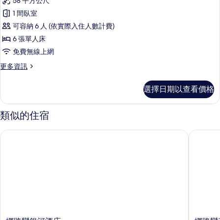
片
58 平方公尺
詳
家
情
1 間臥室
庭
可容納 6 人 (依實際入住人數計費)
客
6 張單人床
房,
免費無線上網
多
更
更多資訊
張
多
床
家
選擇日期以查看價格
庭
的
客
所
房,
類似的住宿
多
有
張
娜路彎銀河酒店
娜路彎花
相
床
的
片
詳
情