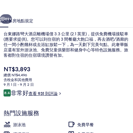
酒
一個
下一個
店
89+
簡介
客房
地點
規定
的
台東娜路彎大酒店離機場僅 3.3 公里 (2.1 英里)，提供免費機場接駁車
相
(應要求提供)。您可以到住宿的 3 間餐廳大飽口福，再去酒吧/酒廊的
任一間小酌幾杯或去浴缸放鬆一下，為一天劃下完美句點。此奢華飯
片
店還有室外游泳池、免費兒童俱樂部和健身中心等特色設施服務。旅
集
客都對住宿的住宿環境讚譽有加。
目
NT$3,893
前
總價 NT$4,496
的
含稅金和其他費用
住宿一隅
價
9 月 1 日 - 9 月 2 日
格
評
非常好
8.4
查看 931 則評論
是
8.4 分，滿分 10 分，
論
NT$3,893
熱門設施服務
游泳池
免費早餐