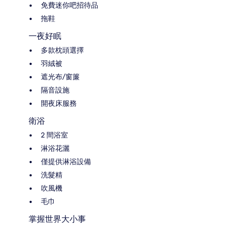
免費迷你吧招待品
拖鞋
一夜好眠
多款枕頭選擇
羽絨被
遮光布/窗簾
隔音設施
開夜床服務
衛浴
2 間浴室
淋浴花灑
僅提供淋浴設備
洗髮精
吹風機
毛巾
掌握世界大小事