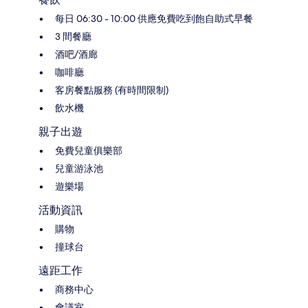
每日 06:30 - 10:00 供應免費吃到飽自助式早餐
3 間餐廳
酒吧/酒廊
咖啡廳
客房餐點服務 (有時間限制)
飲水機
親子出遊
免費兒童俱樂部
兒童游泳池
遊樂場
活動資訊
購物
撞球台
遠距工作
商務中心
會議室