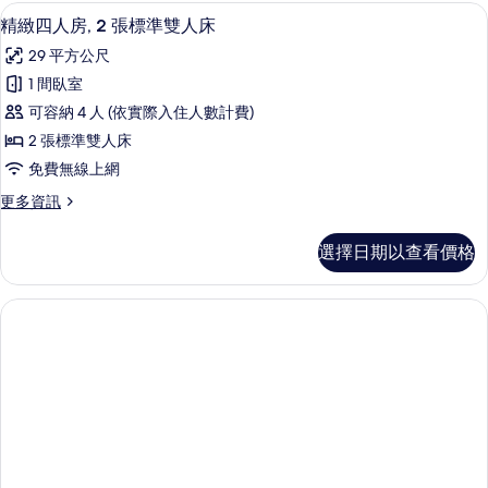
有
子
精緻四人房, 2 張標準雙人床 | 羽絨
顯
4
房
精緻四人房, 2 張標準雙人床
相
示
的
片
29 平方公尺
詳
精
情
1 間臥室
緻
可容納 4 人 (依實際入住人數計費)
四
2 張標準雙人床
人
免費無線上網
房,
更
更多資訊
2
多
張
精
選擇日期以查看價格
緻
標
四
準
人
房,
雙
2
人
張
床
標
準
的
雙
所
人
床
有
的