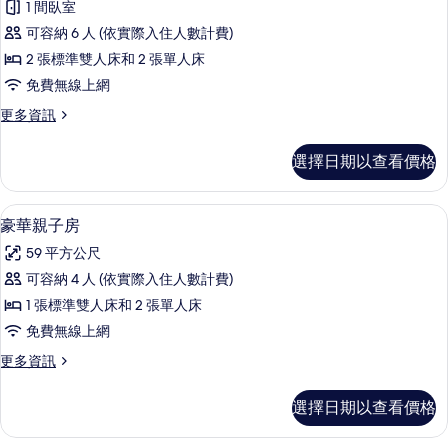
客
臥
1 間臥室
庭
室,
房,
可容納 6 人 (依實際入住人數計費)
相
客
城
連
2 張標準雙人床和 2 張單人床
房
客
市
免費無線上網
房,
(6
景
城
更
更多資訊
People
市
多
觀
)
景
家
的
選擇日期以查看價格
觀
的
庭
的
所
客
所
詳
房
有
豪華親子房 | 羽絨被、免費迷你吧、
顯
有
情
4
(6
豪華親子房
相
示
People
相
59 平方公尺
)
片
豪
片
的
可容納 4 人 (依實際入住人數計費)
華
詳
1 張標準雙人床和 2 張單人床
情
親
免費無線上網
子
更
更多資訊
房
多
的
豪
選擇日期以查看價格
華
所
親