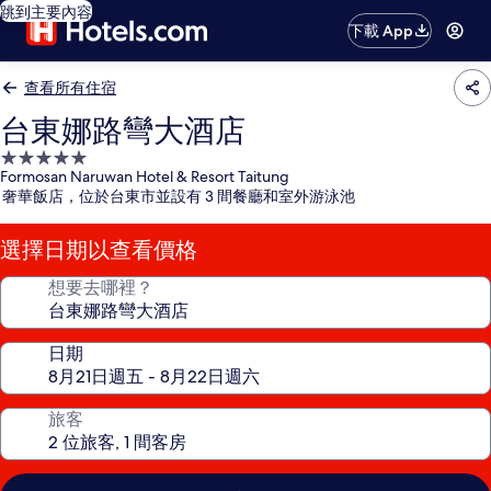
跳到主要內容
下載 App
查看所有住宿
台東娜路彎大酒店
5.0
Formosan Naruwan Hotel & Resort Taitung
星
奢華飯店，位於台東市並設有 3 間餐廳和室外游泳池
級
住
選擇日期以查看價格
宿
想要去哪裡？
日期
旅客