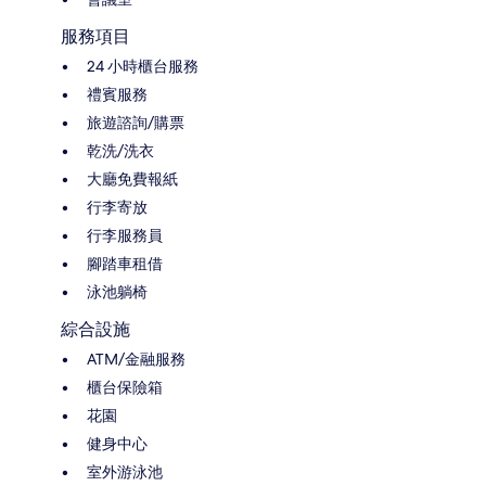
服務項目
24 小時櫃台服務
禮賓服務
旅遊諮詢/購票
乾洗/洗衣
大廳免費報紙
行李寄放
行李服務員
腳踏車租借
泳池躺椅
綜合設施
ATM/金融服務
櫃台保險箱
花園
健身中心
室外游泳池