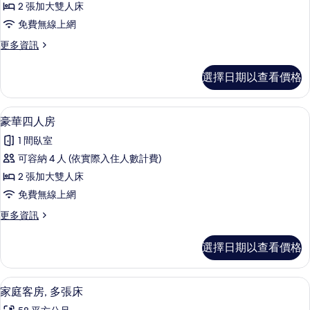
2 張加大雙人床
雙
免費無線上網
床
更
更多資訊
房
多
的
豪
選擇日期以查看價格
華
所
雙
有
床
豪華四人房 | 羽絨被、免費迷你吧、
顯
2
房
豪華四人房
相
示
的
片
1 間臥室
詳
豪
情
可容納 4 人 (依實際入住人數計費)
華
2 張加大雙人床
四
免費無線上網
人
更
更多資訊
房
多
的
豪
選擇日期以查看價格
華
所
四
有
人
家庭客房, 多張床 | 羽絨被、免費迷
顯
8
房
家庭客房, 多張床
相
示
的