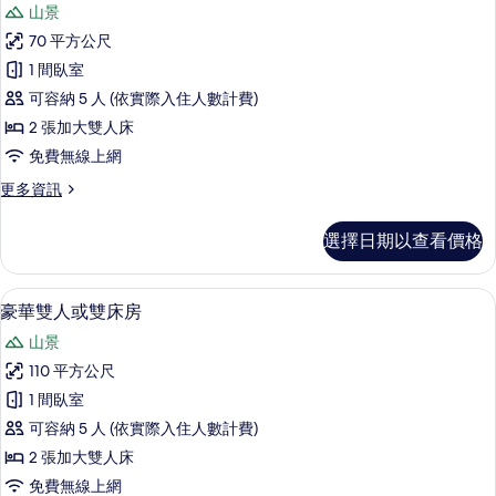
有
山景
房
豪
的
相
70 平方公尺
華
詳
片
1 間臥室
情
雙
可容納 5 人 (依實際入住人數計費)
人
2 張加大雙人床
或
免費無線上網
雙
更
更多資訊
床
多
房
豪
選擇日期以查看價格
華
的
雙
所
人
豪華雙人或雙床房 | 羽絨被、免費迷
顯
4
或
豪華雙人或雙床房
有
示
雙
相
山景
床
豪
房
片
110 平方公尺
華
的
1 間臥室
詳
雙
情
可容納 5 人 (依實際入住人數計費)
人
2 張加大雙人床
或
免費無線上網