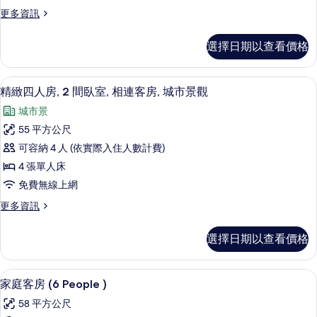
更
更多資訊
多
高
選擇日期以查看價格
級
雙
床
精緻四人房, 2 間臥室, 相連客房, 
顯
4
房
精緻四人房, 2 間臥室, 相連客房, 城市景觀
示
的
城市景
詳
精
情
55 平方公尺
緻
可容納 4 人 (依實際入住人數計費)
四
4 張單人床
人
免費無線上網
房,
更
更多資訊
2
多
間
精
選擇日期以查看價格
緻
臥
四
室,
人
家庭客房 (6 People ) | 羽絨被
顯
5
房,
相
家庭客房 (6 People )
示
2
連
58 平方公尺
間
家