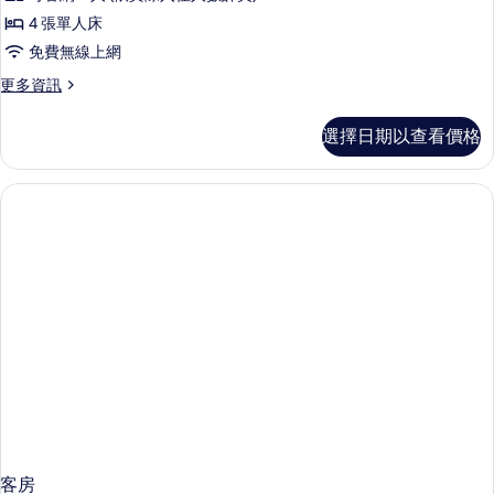
精
景
相
4 張單人床
致
的
片
免費無線上網
詳
親
情
更
更多資訊
子
多
房
精
選擇日期以查看價格
致
的
親
所
子
房
有
的
相
詳
情
片
客房