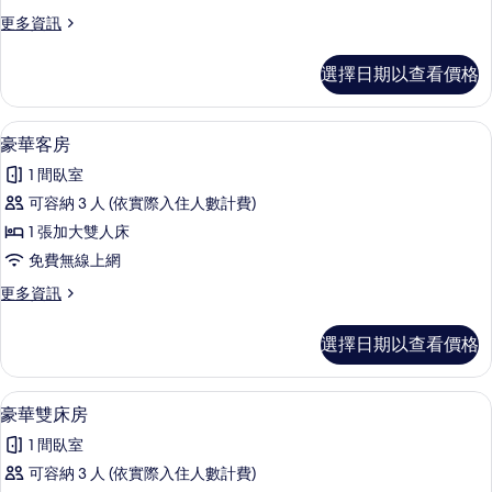
雙
更
更多資訊
床
多
房
豪
選擇日期以查看價格
華
的
雙
所
人
羽絨被、免費迷你吧、客房內保險箱、
顯
2
或
豪華客房
有
示
雙
相
1 間臥室
床
豪
房
片
可容納 3 人 (依實際入住人數計費)
華
的
1 張加大雙人床
詳
客
情
免費無線上網
房
更
更多資訊
的
多
所
豪
選擇日期以查看價格
華
有
客
相
房
豪華雙床房 | 羽絨被、免費迷你吧、
顯
2
的
豪華雙床房
片
示
詳
1 間臥室
情
豪
可容納 3 人 (依實際入住人數計費)
華