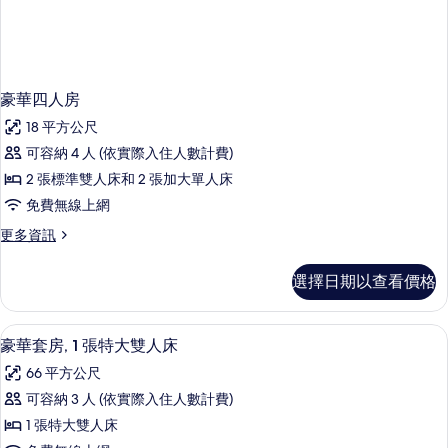
相
詳
情
片
豪華四人房
18 平方公尺
可容納 4 人 (依實際入住人數計費)
2 張標準雙人床和 2 張加大單人床
免費無線上網
更
更多資訊
多
豪
選擇日期以查看價格
華
四
人
豪華套房, 1 張特大雙人床 | 羽絨被
顯
6
房
豪華套房, 1 張特大雙人床
示
的
66 平方公尺
詳
豪
情
可容納 3 人 (依實際入住人數計費)
華
1 張特大雙人床
套