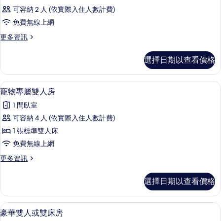
可容納 2 人 (依實際入住人數計費)
免費無線上網
更
更多資訊
多
客
選擇日期以查看價格
房
的
詳
寵物專屬雙人房 | 羽絨被、免費迷你
顯
5
情
寵物專屬雙人房
示
1 間臥室
寵
可容納 4 人 (依實際入住人數計費)
物
1 張標準雙人床
專
免費無線上網
屬
更
更多資訊
雙
多
人
寵
選擇日期以查看價格
物
房
專
的
屬
豪華雙人或雙床房 | 羽絨被、免費迷
顯
4
雙
豪華雙人或雙床房
所
示
人