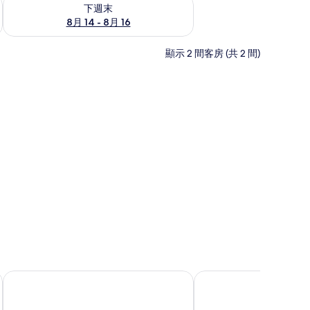
查看下週末 (8月 14 - 8月 16) 的供應情況
下週末
8月 14 - 8月 16
顯示 2 間客房 (共 2 間)
線上網、床單
富野溫泉休閒會館
ㄚㄧㄚ旺溫泉度假村