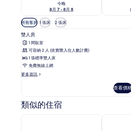
查看今晚 (8月 7 - 8月 8) 的供應情況
查看明天 (8月 
今晚
8月 7 - 8月 8
可
所有客房
1 張床
2 張床
用
雙人房 | 書桌、遮光布/窗簾
顯
的
6
雙人房
示
客
1 間臥室
房
雙
可容納 2 人 (依實際入住人數計費)
篩
人
1 張標準雙人床
選
房
條
免費無線上網
的
件
更
更多資訊
所
多
有
雙
查看價
人
相
房
片
的
類似的住宿
詳
情
台東山水妍溫泉會館
曙光渡假酒店