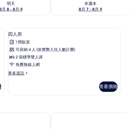
8 - 8月 9) 的供應情況
查看本週末 (8月 7 - 8月 9) 的供應情況
明天
本週末
8月 8 - 8月 9
8月 7 - 8月 9
、免費無線上網、床單
四人房 | 書桌、遮光布/窗簾、免費無
顯
6
四人房
示
1 間臥室
四
可容納 4 人 (依實際入住人數計費)
人
2 張標準雙人床
房
免費無線上網
的
更
更多資訊
所
多
有
四
格
查看價格
人
相
房
片
的
詳
情
台東忘憂館景觀旅店