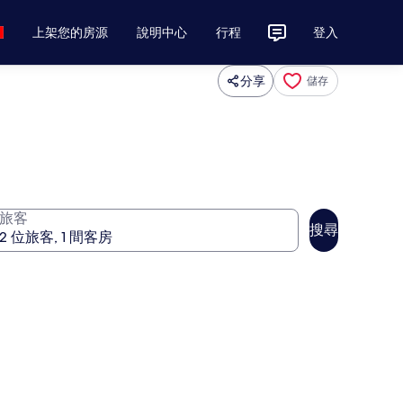
上架您的房源
說明中心
行程
登入
分享
儲存
旅客
搜尋