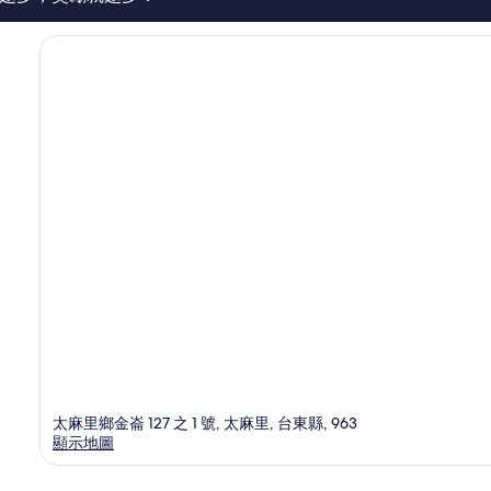
太麻里鄉金崙 127 之 1 號, 太麻里, 台東縣, 963
顯示地圖