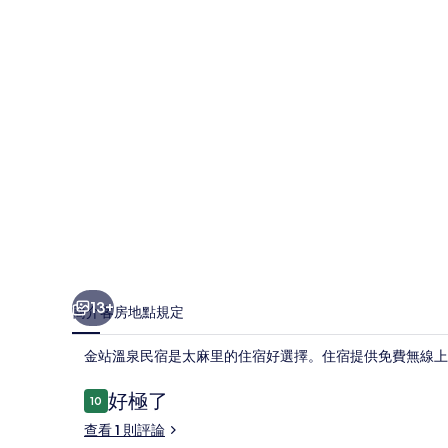
宿
的
相
片
集
13+
簡介
客房
地點
規定
金站溫泉民宿是太麻里的住宿好選擇。住宿提供免費無線上網
評
好極了
10
10 分，滿分 10 分，
論
查看 1 則評論