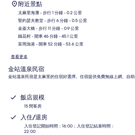
附近景點
太麻里海灘
- 步行 1 分鐘
- 0.2 公里
聖約瑟夫教堂
- 步行 6 分鐘
- 0.5 公里
地
金崙大橋
- 步行 11 分鐘
- 0.9 公里
鐵花村
- 開車 46 分鐘
- 45.1 公里
富岡漁港
- 開車 52 分鐘
- 53.6 公里
查看更多
金站溫泉民宿
金站溫泉民宿是太麻里的住宿好選擇。住宿提供免費無線上網、自助停
飯店規模
15 間客房
入住/退房
入住登記開始時間：16:00；入住登記結束時間：
22:00