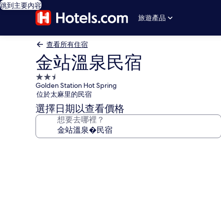
跳到主要內容
旅遊產品
查看所有住宿
金站溫泉民宿
2.5
Golden Station Hot Spring
星
位於太麻里的民宿
級
選擇日期以查看價格
住
想要去哪裡？
宿
金
站
溫
泉
民