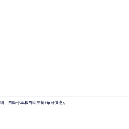
住宿正面
、自助停車和自助早餐 (每日供應)。
獨立浴缸和