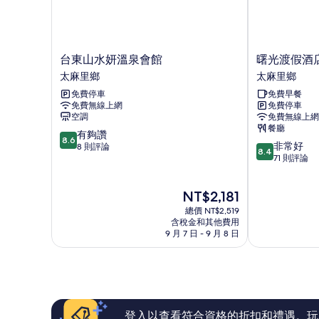
台
曙
台東山水妍溫泉會館
曙光渡假酒
東
光
太麻里鄉
太麻里鄉
山
渡
免費停車
免費早餐
水
假
免費無線上網
免費停車
妍
酒
空調
免費無線上網
溫
店
餐廳
8.6
泉
有夠讚
太
8.6
8.4
非常好
分，
會
8 則評論
麻
8.4
分，
71 則評論
滿
館
里
滿
分
太
鄉
分
10
麻
現
NT$2,181
10
分，
里
在
分，
有
鄉
總價 NT$2,519
價
非
含稅金和其他費用
夠
格
9 月 7 日 - 9 月 8 日
常
讚，
為
好，
8
NT$2,181
71
則
則
評
評
論
論
登入以查看符合資格的折扣和禮遇。玩