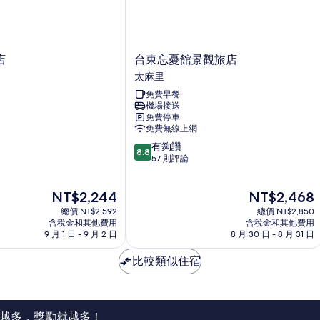
台
店
台東忘憂館景觀旅店
東
太麻里
忘
免費早餐
憂
機場接送
館
免費停車
景
免費無線上網
觀
8.8
有夠讚
旅
8.8
分，
57 則評論
店
滿
太
分
麻
現
現
NT$2,244
NT$2,468
10
里
在
在
分，
總價 NT$2,592
總價 NT$2,850
價
價
有
含稅金和其他費用
含稅金和其他費用
格
格
9 月 1 日 - 9 月 2 日
8 月 30 日 - 8 月 31 日
夠
為
為
讚，
NT$2,244
NT$2,468
比較類似住宿
57
則
評
論
越多，獎勵就越多！