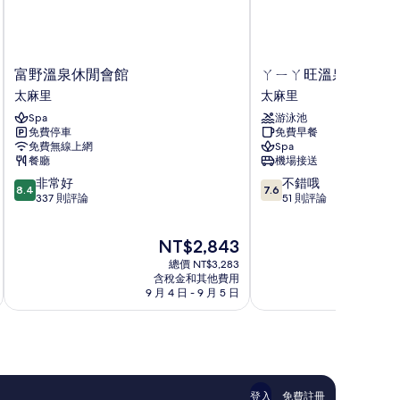
富
ㄚ
富野溫泉休閒會館
ㄚㄧㄚ旺溫泉度假村
野
ㄧ
太麻里
太麻里
溫
ㄚ
Spa
游泳池
泉
旺
免費停車
免費早餐
休
溫
免費無線上網
Spa
閒
泉
餐廳
機場接送
會
度
8.4
7.6
非常好
不錯哦
館
假
8.4
7.6
分，
分，
337 則評論
51 則評論
太
村
滿
滿
麻
太
分
分
里
麻
現
NT$2,843
10
10
里
在
分，
分，
總價 NT$3,283
價
非
不
含稅金和其他費用
格
9 月 4 日 - 9 月 5 日
8 
常
錯
為
好，
哦，
NT$2,843
337
51
則
則
評
評
論
論
登入
免費註冊