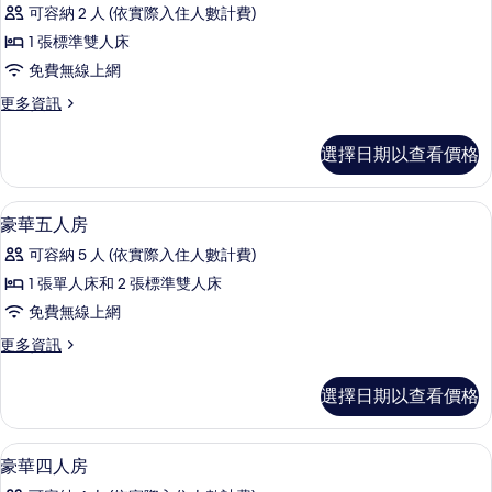
示
篩
可容納 2 人 (依實際入住人數計費)
浪
選
1 張標準雙人床
漫
條
免費無線上網
二
件
更
更多資訊
人
多
房
浪
選擇日期以查看價格
漫
的
二
所
人
書桌
顯
4
房
豪華五人房
有
示
的
相
可容納 5 人 (依實際入住人數計費)
詳
豪
情
片
1 張單人床和 2 張標準雙人床
華
免費無線上網
五
更
更多資訊
人
多
房
豪
選擇日期以查看價格
華
的
五
所
人
書桌
顯
5
房
豪華四人房
有
示
的