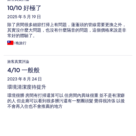
10/10 好極了
2025 年 5 月 19 日
除了房間很多細節打掃上有問題，蓮蓬頭的管線需要更換之外，
其實沒什麼大問題，也沒有什麼隔音的問題，這個價格來說是非
常好的體驗了。
1 晚旅行
旅客真實評論
4/10 一般般
2023 年 8 月 24 日
環境清潔度待提升
環境很髒 房間有打掃還算可以 但房間內異味很重 並不是有潔癖
的人 但走廊可以看到很多髒污還有一整團頭髮 覺得很誇張 以後
不會再入住也不會推薦的地方