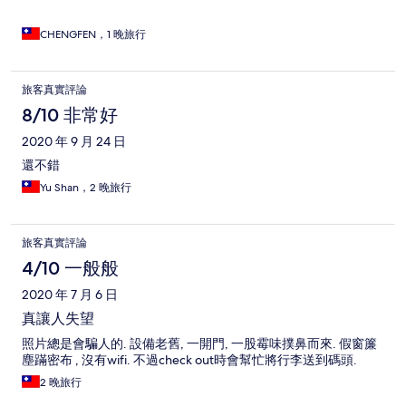
CHENGFEN，1 晚旅行
旅客真實評論
8/10 非常好
2020 年 9 月 24 日
還不錯
Yu Shan，2 晚旅行
旅客真實評論
4/10 一般般
2020 年 7 月 6 日
真讓人失望
照片總是會騙人的. 設備老舊, 一開門, 一股霉味撲鼻而來. 假窗簾
塵蹣密布 , 沒有wifi. 不過check out時會幫忙將行李送到碼頭.
2 晚旅行