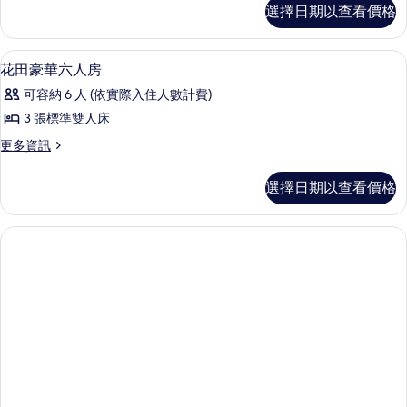
華
花
選擇日期以查看價格
片
田
五
豪
人
華
花田豪華六人房 | 書桌
顯
7
五
花田豪華六人房
房
示
人
的
可容納 6 人 (依實際入住人數計費)
房
花
的
所
3 張標準雙人床
田
詳
有
更
更多資訊
情
豪
多
相
華
花
選擇日期以查看價格
片
田
六
豪
人
華
六
房
人
的
房
的
所
詳
有
情
相
片