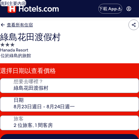
跳到主要內容
下載 App
查看所有住宿
綠島花田渡假村
3.0
Hanada Resort
星
位於綠島的旅館
級
住
選擇日期以查看價格
宿
想要去哪裡？
日期
旅客