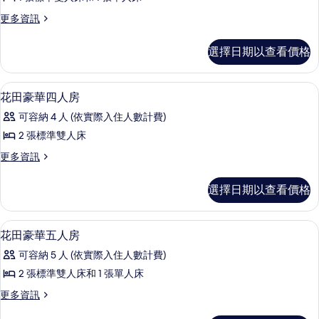
田
詳
有
更
更多資訊
情
豪
多
相
華
花
選擇日期以查看價格
片
田
三
豪
人
華
花田豪華四人房 | 書桌
顯
11
三
花田豪華四人房
房
示
人
的
可容納 4 人 (依實際入住人數計費)
房
花
的
所
2 張標準雙人床
田
詳
有
更
更多資訊
情
豪
多
相
華
花
選擇日期以查看價格
片
田
四
豪
人
華
花田豪華五人房 | 書桌
顯
9
四
花田豪華五人房
房
示
人
的
可容納 5 人 (依實際入住人數計費)
房
花
的
所
2 張標準雙人床和 1 張單人床
田
詳
有
更
更多資訊
情
豪
多
相