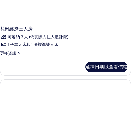
花田經濟三人房
可容納 3 人 (依實際入住人數計費)
1 張單人床和 1 張標準雙人床
更
更多資訊
多
花
選擇日期以查看價格
田
經
濟
三
人
房
的
詳
情