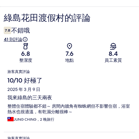
綠島花田渡假村的評論
評
論
不錯哦
7.8
41 則評論
6.8
7.6
8.4
整潔度
地點
員工素質
評
旅客真實評論
論
10/10 好極了
2025 年 3 月 9 日
我來綠島的三天兩夜
整體住宿體驗都不錯～ 房間內牆角有蜘蛛網但不影響住宿，浴室
熱水也很適溫，有乾濕分離很棒～
JUNG CHING，2 晚旅行
旅客真實評論