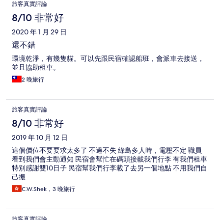
旅客真實評論
8/10 非常好
2020 年 1 月 29 日
還不錯
環境乾淨，有幾隻貓。可以先跟民宿確認船班，會派車去接送，
並且協助租車。
2 晚旅行
旅客真實評論
8/10 非常好
2019 年 10 月 12 日
這個價位不要要求太多了 不過不失 綠島多人時，電壓不定 職員
看到我們會主動通知 民宿會幫忙在碼頭接載我們行李 有我們租車
特別感謝雙10日子 民宿幫我們行李載了去另一個地點 不用我們自
己搬
C.W.Shek，3 晚旅行
旅客真實評論