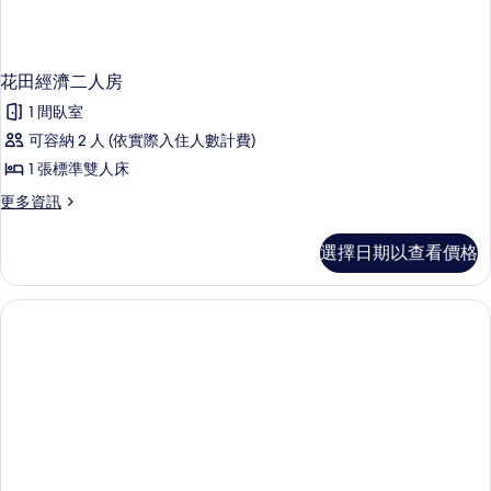
花田經濟二人房
1 間臥室
可容納 2 人 (依實際入住人數計費)
1 張標準雙人床
更
更多資訊
多
花
選擇日期以查看價格
田
經
濟
二
人
房
的
詳
情