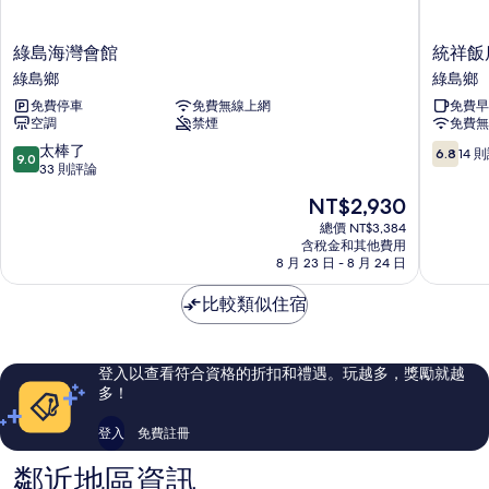
綠
統
綠島海灣會館
統祥飯店
島
祥
綠島鄉
綠島鄉
海
飯
免費停車
免費無線上網
免費早
灣
店
空調
禁煙
免費無
會
統
館
祥
9.0
6.8
太棒了
6.8
14 
9.0
綠
飯
分，
分，
33 則評論
島
店
滿
滿
現
NT$2,930
鄉
(TS
分
分
在
飯
10
10，
總價 NT$3,384
價
含稅金和其他費用
店)
分，
14
格
8 月 23 日 - 8 月 24 日
綠
太
則
為
島
棒
評
NT$2,930
比較類似住宿
鄉
了，
論
33
則
評
登入以查看符合資格的折扣和禮遇。玩越多，獎勵就越
論
多！
登入
免費註冊
鄰近地區資訊