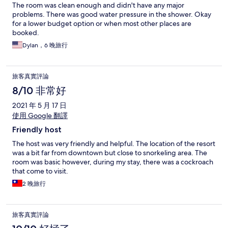
The room was clean enough and didn't have any major
problems. There was good water pressure in the shower. Okay
for a lower budget option or when most other places are
booked.
Dylan，6 晚旅行
旅客真實評論
8/10 非常好
2021 年 5 月 17 日
使用 Google 翻譯
Friendly host
The host was very friendly and helpful. The location of the resort
was a bit far from downtown but close to snorkeling area. The
room was basic however, during my stay, there was a cockroach
that come to visit.
2 晚旅行
旅客真實評論