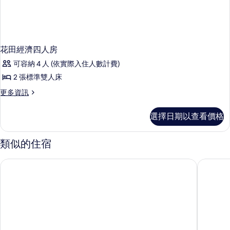
花田經濟四人房
可容納 4 人 (依實際入住人數計費)
2 張標準雙人床
更
更多資訊
多
花
選擇日期以查看價格
田
經
濟
類似的住宿
四
人
綠島海灣會館
統祥飯店統
房
的
詳
情