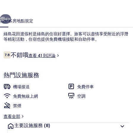
村
一個
下一個
的
41+
簡介
客房
地點
規定
相
綠島花田渡假村是綠島的住宿好選擇。旅客可以盡情享受附近的浮潛
片
等精彩活動，住宿也提供免費機場接駁和自助停車。
集
評
不錯哦
7.8
查看 41 則評論
7.8 分，滿分 10 分，
論
熱門設施服務
花田豪華六人房 | 書桌
機場接送
免費停車
免費無線上網
空調
禁煙
查看全部
主要設施服務
(8)