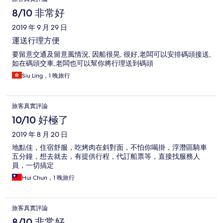
8/10 非常好
2019 年 9 月 29 日
運送行理方便
要留意交通及留意風情況, 因船很晃, 很好,老闆可以安排碼頭接送,
如在碼頭交車,老闆也可以幫你將行理送到碼頭
Siu Ling，1 晚旅行
旅客真實評論
10/10 好極了
2019 年 8 月 20 日
地點佳，住宿舒服，吃烤肉在斜對面，不怕你喝掛，浮潛區騎車
五分鐘，想去就去，有提供行程，代訂船票等，直接找服務人
員，一切搞定
Hui Chun，1 晚旅行
旅客真實評論
8/10 非常好