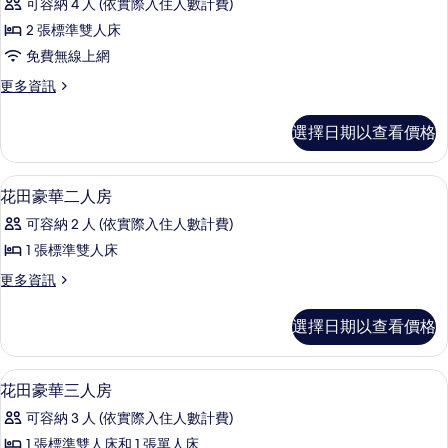
相
可容納 4 人 (依實際入住人數計費)
詳
豪
情
片
2 張標準雙人床
華
免費無線上網
四
更
更多資訊
人
多
房
豪
選擇日期以查看價格
華
的
四
所
人
淋浴設備、免費盥洗用品、拖鞋、毛巾
顯
5
房
花田豪華二人房
有
示
的
相
可容納 2 人 (依實際入住人數計費)
詳
花
情
片
1 張標準雙人床
田
更
更多資訊
豪
多
華
花
選擇日期以查看價格
田
二
豪
人
華
淋浴設備、免費盥洗用品、拖鞋、毛巾
顯
5
二
花田豪華三人房
房
示
人
的
可容納 3 人 (依實際入住人數計費)
房
花
的
所
1 張標準雙人床和 1 張單人床