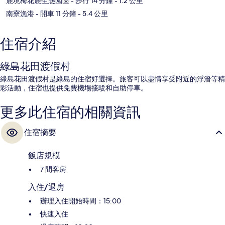
鹿境梅花鹿生態園區
- 步行 14 分鐘
- 1.2 公里
南寮漁港
- 開車 11 分鐘
- 5.4 公里
住宿介紹
綠島花田渡假村
綠島花田渡假村是綠島的住宿好選擇。旅客可以盡情享受附近的浮潛等精
彩活動，住宿也提供免費機場接駁和自助停車。
更多此住宿的相關資訊
住宿摘要
飯店規模
7 間客房
入住/退房
辦理入住開始時間：15:00
快速入住