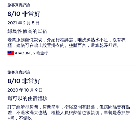
旅客真實評論
8/10 非常好
2021 年 2 月 5 日
綠島性價高的民宿
老闆服務熱忱親切，介紹行程詳盡，唯洗澡熱水不足，沒有衣
櫃，建議可在牆上設置掛衣鈎。整體而言，還算乾淨舒適。
SHAOLIN，2 晚旅行
旅客真實評論
8/10 非常好
2020 年 10 月 9 日
還可以的住宿體驗
訂了經濟型房間，房間簡單，衛浴空間有點舊，但房間隔音有點
差，不過水滿大也熱，櫃檯人員很熱情也很親切，早餐是蔥抓餅
+蛋，不錯吃