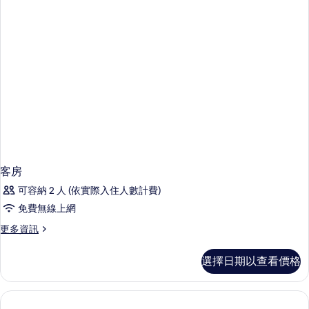
客房
可容納 2 人 (依實際入住人數計費)
免費無線上網
更
更多資訊
多
客
選擇日期以查看價格
房
的
詳
情