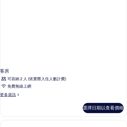
房
篩
選
條
件
客房
可容納 2 人 (依實際入住人數計費)
免費無線上網
更
更多資訊
多
客
選擇日期以查看價格
房
的
詳
情