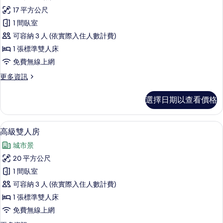
示
17 平方公尺
標
1 間臥室
準
可容納 3 人 (依實際入住人數計費)
雙
1 張標準雙人床
人
免費無線上網
房-
更
更多資訊
無
多
窗
標
選擇日期以查看價格
準
的
雙
所
人
高級雙人房 | 免費無線上網、床單
顯
10
房-
高級雙人房
有
示
無
相
城市景
窗
高
的
片
20 平方公尺
級
詳
1 間臥室
情
雙
可容納 3 人 (依實際入住人數計費)
人
1 張標準雙人床
房
免費無線上網
的