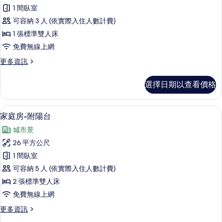
人
1 間臥室
房,
可容納 3 人 (依實際入住人數計費)
陽
1 張標準雙人床
台
免費無線上網
的
更
更多資訊
所
多
有
雙
選擇日期以查看價格
人
相
房,
片
陽
家庭房-附陽台 | 免費無線上網、床單
顯
11
台
家庭房-附陽台
示
的
城市景
詳
家
情
26 平方公尺
庭
1 間臥室
房-
可容納 5 人 (依實際入住人數計費)
附
2 張標準雙人床
陽
免費無線上網
台
更
更多資訊
的
多