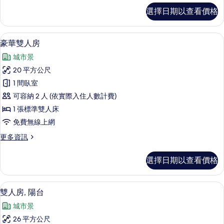
所
雙
選擇日期以查看價格
人
有
房-
相
無
豪華雙人房 | 免費無線上網、床單
顯
9
窗
豪華雙人房
片
示
的
城市景
詳
豪
情
20 平方公尺
華
1 間臥室
雙
可容納 2 人 (依實際入住人數計費)
人
1 張標準雙人床
房
免費無線上網
的
更
更多資訊
所
多
有
豪
選擇日期以查看價格
華
相
雙
片
人
免費無線上網、床單
顯
11
房
雙人房, 陽台
示
的
城市景
詳
雙
情
26 平方公尺