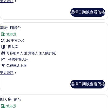
更
更多資訊
所
多
有
高
選擇日期以查看價格
級
相
雙
片
人
套房-附陽台 | 免費無線上網、床單
顯
13
房
套房-附陽台
示
的
城市景
詳
套
情
26 平方公尺
房-
1 間臥室
附
可容納 3 人 (依實際入住人數計費)
陽
1 張標準雙人床
台
免費無線上網
的
更
更多資訊
所
多
有
套
選擇日期以查看價格
房-
相
附
片
陽
四人房, 陽台 | 免費無線上網、床單
顯
12
台
四人房, 陽台
示
的
城市景
詳