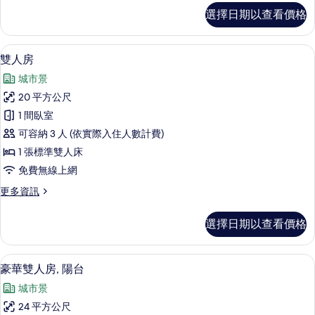
所
家
選擇日期以查看價格
庭
有
房-
相
附
雙人房 | 免費無線上網、床單
顯
9
陽
雙人房
片
示
台
城市景
的
雙
詳
20 平方公尺
人
情
1 間臥室
房
可容納 3 人 (依實際入住人數計費)
的
1 張標準雙人床
所
免費無線上網
有
更
更多資訊
相
多
片
雙
選擇日期以查看價格
人
房
的
豪華雙人房, 陽台 | 免費無線上網、床單
顯
7
詳
豪華雙人房, 陽台
示
情
城市景
豪
24 平方公尺