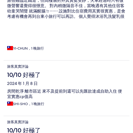
旅宿雖臨近鐵道，但高樓層對外其實挺安靜，火車經過時只有微
微聲響還覺得很愜意。 對內稍微隔音不佳，當晚遇有其他住宿客
幼童哭鬧聲 就滿醒腦ㄉ⋯⋯ 設施對比住宿費用其實很實惠，是會
考慮有機會再到台東小旅行可以再訪。 個人覺得沐浴乳洗髮乳很
讚！我是個都會自攜洗髮乳的人，太澀的我寧可改用自己的。但
它的洗髮乳很ok 完全滿意！ 以上小小分享～
YI-CHUN，1 晚旅行
旅客真實評論
10/10 好極了
2024 年 1 月 8 日
房間乾淨 離市區近 來不及提前到還可以先匯款達成自助入住 便
宜實惠cp值高
SHI-SHO，1 晚旅行
旅客真實評論
10/10 好極了