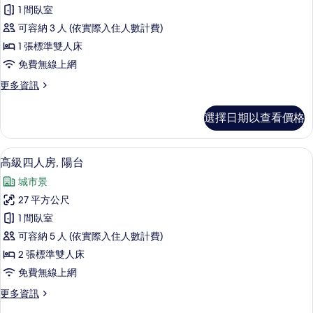
華
1 間臥室
雙
可容納 3 人 (依實際入住人數計費)
人
1 張標準雙人床
房,
免費無線上網
陽
更
更多資訊
台
多
的
豪
選擇日期以查看價格
華
所
雙
有
人
高級四人房, 陽台 | 免費無線上網、床單
顯
6
房,
高級四人房, 陽台
相
示
陽
片
城市景
台
高
的
27 平方公尺
級
詳
1 間臥室
情
四
可容納 5 人 (依實際入住人數計費)
人
2 張標準雙人床
房,
免費無線上網
陽
更
更多資訊
台
多