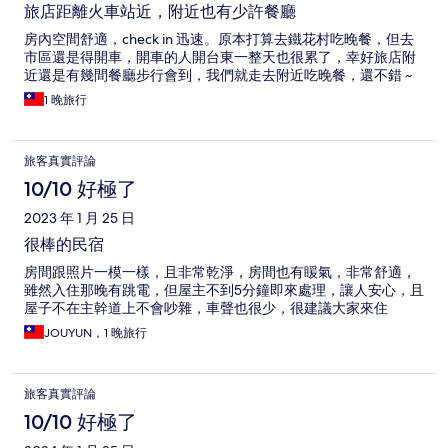
旅店距離火車站近，附近也有少許餐廳
房內空間舒適，check in 迅速。原本打算去鐵花村吃晚餐，但去
市區還是得開車，開車的人開台東一整天也很累了，幸好旅店附
近還是有幾間餐廳步行會到，我們就走去附近吃晚餐，還不錯 ~
1 晚旅行
旅客真實評論
10/10 好極了
2023 年 1 月 25 日
很棒的民宿
房間跟照片一模一樣，且非常乾淨，房間也有䁔氣，非常舒適，
雖然入住那晚有跳電，但屋主不到5分鐘即來處理，讓人安心，且
屋子不在主幹道上不會吵雜，車聲也很少，很建議大家來住
JOUYUN，1 晚旅行
旅客真實評論
10/10 好極了