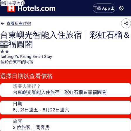
跳到主要內容
下載 App
查看所有住宿
台東嶼光智能入住旅宿｜彩虹石榴＆
囍福圓閤
2.0
Taitung Yu Krung Smart Stay
星
位於台東市的民宿
級
住
選擇日期以查看價格
宿
想要去哪裡？
日期
旅客