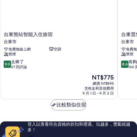
情
台
台
台東熊站智能入住旅宿
台東普
東
東
台東市
台東市
熊
普
免費無線上網
空調
免費無
站
悠
禁煙
禁煙
智
瑪
能
風
9.0
8.6
太棒了
有夠
9.0
8.6
入
格
分，
分，
27 則評論
160
住
旅
滿
滿
現
NT$775
旅
店
分
分
在
宿
台
10
10
總價 NT$895
價
台
含稅金和其他費用
東
分，
分，
格
9 月 1 日 - 9 月 2 日
東
市
太
有
為
市
棒
夠
NT$775
比較類似住宿
了，
讚，
27
160
則
則
評
評
登入以查看符合資格的折扣和禮遇。玩越多，獎勵就越
論
論
多！