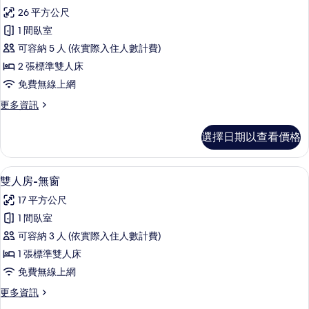
四
情
26 平方公尺
人
1 間臥室
房,
可容納 5 人 (依實際入住人數計費)
陽
2 張標準雙人床
台
免費無線上網
的
更
更多資訊
所
多
有
四
選擇日期以查看價格
人
相
房,
片
陽
雙人房-無窗 | 免費無線上網、床單
顯
6
台
雙人房-無窗
示
的
17 平方公尺
詳
雙
情
1 間臥室
人
可容納 3 人 (依實際入住人數計費)
房-
1 張標準雙人床
無
免費無線上網
窗
更
更多資訊
的
多