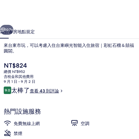
能
入
一個
下一個
住
107+
簡介
客房
地點
規定
旅
來台東市玩，可以考慮入住台東嶼光智能入住旅宿｜彩虹石榴＆囍福
宿
圓閤。
｜
目
NT$824
彩
前
總價 NT$952
的
含稅金和其他費用
虹
價
9 月 1 日 - 9 月 2 日
格
石
評
太棒了
9.0
查看 43 則評論
是
9.0 分，滿分 10 分，
論
住宿內部
榴
NT$824
＆
熱門設施服務
囍
免費無線上網
空調
福
禁煙
圓