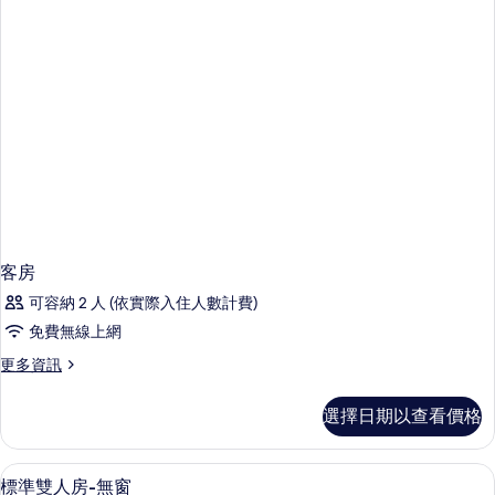
客房
可容納 2 人 (依實際入住人數計費)
免費無線上網
更
更多資訊
多
客
選擇日期以查看價格
房
的
詳
標準雙人房-無窗 | 免費無線上網、床單
顯
6
情
標準雙人房-無窗