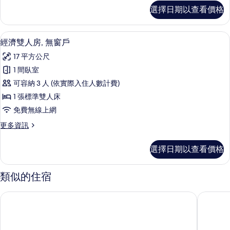
的
高
選擇日期以查看價格
級
所
四
有
人
經濟雙人房, 無窗戶 | 免費無線上網、
顯
6
房,
經濟雙人房, 無窗戶
相
示
陽
片
17 平方公尺
台
經
的
1 間臥室
濟
詳
可容納 3 人 (依實際入住人數計費)
情
雙
1 張標準雙人床
人
免費無線上網
房,
更
更多資訊
無
多
窗
經
選擇日期以查看價格
濟
戶
雙
的
人
類似的住宿
房,
所
無
台東熊站智能入住旅宿
台東普悠
有
窗
戶
相
的
片
詳