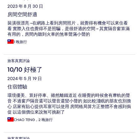
2023 年 8 月 30 日
房間空間舒適
裝潢很漂亮 ~在網路上看到房間照片，就覺得有機會可以來住看
看 實際入住也覺得不是照騙，是很舒適的空間 ~ 其實隔音窗算滿
有用的，房間內聽到火車的煞車聲滿小聲的
1 晚旅行
旅客真實評論
10/10 好極了
2024 年 5 月 19 日
住宿體驗
環境優美、算好停車、雖然離鐵道近 在睡覺的時候會有摩軌的聲
音 不過窗戶隔音還可以聲音還蠻小聲的 如比較淺眠的朋友也別擔
心 店家有貼心提供耳塞可以使用 房間格局算方正整體不會感到侷
促 以這個價位來說無可挑剔了
CHAO TENG，2 晚旅行
旅客真實評論