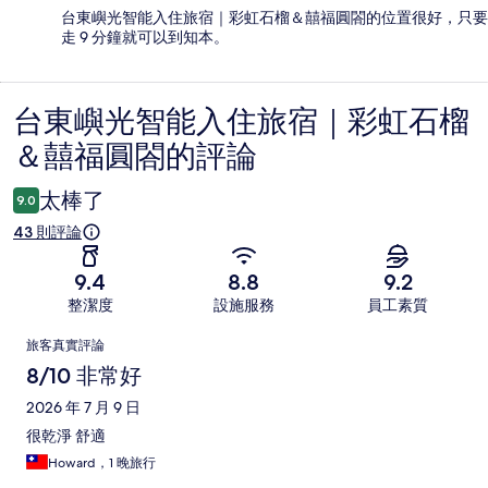
台東嶼光智能入住旅宿｜彩虹石榴＆囍福圓閤的位置很好，只要
走 9 分鐘就可以到知本。
台東嶼光智能入住旅宿｜彩虹石榴
評
＆囍福圓閤的評論
論
太棒了
9.0
43 則評論
9.4
8.8
9.2
整潔度
設施服務
員工素質
評
旅客真實評論
論
8/10 非常好
2026 年 7 月 9 日
很乾淨 舒適
Howard，1 晚旅行