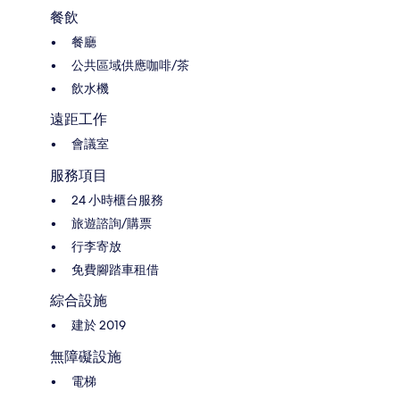
餐飲
餐廳
公共區域供應咖啡/茶
飲水機
遠距工作
會議室
服務項目
24 小時櫃台服務
旅遊諮詢/購票
行李寄放
免費腳踏車租借
綜合設施
建於 2019
無障礙設施
電梯