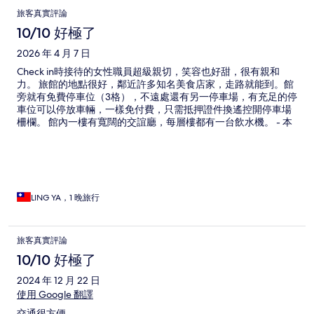
旅客真實評論
10/10 好極了
2026 年 4 月 7 日
Check in時接待的女性職員超級親切，笑容也好甜，很有親和
力。 旅館的地點很好，鄰近許多知名美食店家，走路就能到。館
旁就有免費停車位（3格），不遠處還有另一停車場，有充足的停
車位可以停放車輛，一樣免付費，只需抵押證件換遙控開停車場
柵欄。 館內一樓有寬闊的交誼廳，每層樓都有一台飲水機。 - 本
次入住4人房，兩大床，床真的有大，單床可以躺兩大一小還不會
感覺太擁擠。 浴室水量大，熱水也熱得很快。吹風機是自行插電
的，不是嵌在牆上要一直按壓才有風，然後吹兩分鐘過熱就不能
使用那種，超級加分！ - 整體是很舒服的住宿體驗。要 check out
時才詢問，可以免費租借門口擺放的腳踏車（押證件），也有親
子腳踏車喔！ 是會想回住的旅館。下次來可以借車騎去森林公園
LING YA，1 晚旅行
玩耍。
旅客真實評論
10/10 好極了
2024 年 12 月 22 日
使用 Google 翻譯
交通很方便。