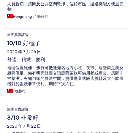
人員親切，房間及公共空間乾淨，位於市區，週邊機能方便且完
整!
Hengsheng，1 晚旅行
旅客真實評論
10/10 好極了
2020 年 7 月 26 日
舒適、精緻、便利
地理位置絕佳，步行可抵達知名地方小吃、夜市、週邊康是美及
超商俱足。備有明亮舒適交誼廳附茶飲可供用餐或辦公。房間非
常整潔，有如自家的舒適空間，提供拋棄式飯店脫鞋及大台吹風
機對於盥洗非常便利。期待下次入住。
1 晚旅行
旅客真實評論
8/10 非常好
2020 年 7 月 22 日