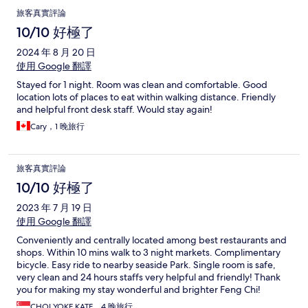
旅客真實評論
10/10 好極了
2024 年 8 月 20 日
使用 Google 翻譯
Stayed for 1 night. Room was clean and comfortable. Good
location lots of places to eat within walking distance. Friendly
and helpful front desk staff. Would stay again!
Cary，1 晚旅行
旅客真實評論
10/10 好極了
2023 年 7 月 19 日
使用 Google 翻譯
Conveniently and centrally located among best restaurants and
shops. Within 10 mins walk to 3 night markets. Complimentary
bicycle. Easy ride to nearby seaside Park. Single room is safe,
very clean and 24 hours staffs very helpful and friendly! Thank
you for making my stay wonderful and brighter Feng Chi!
CHOI YOKE KATE，4 晚旅行