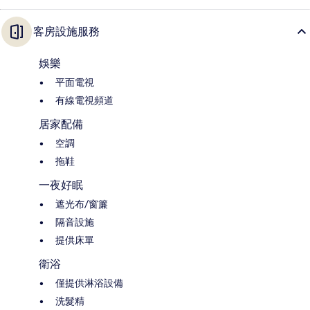
客房設施服務
娛樂
平面電視
有線電視頻道
居家配備
空調
拖鞋
一夜好眠
遮光布/窗簾
隔音設施
提供床單
衛浴
僅提供淋浴設備
洗髮精