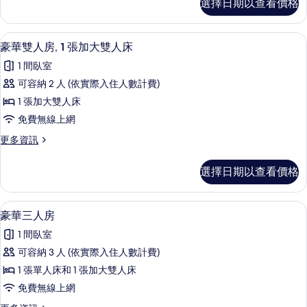
選擇日期以查看價格
人
相
房
片
的
豪華雙人房, 1 張加大雙人床 | 書桌
顯
4
詳
豪華雙人房, 1 張加大雙人床
示
情
1 間臥室
豪
可容納 2 人 (依實際入住人數計費)
華
1 張加大雙人床
雙
免費無線上網
人
更
更多資訊
房,
多
1
豪
選擇日期以查看價格
華
張
雙
加
人
豪華三人房 | 書桌、遮光布/窗簾、隔
顯
3
房,
大
豪華三人房
示
1
雙
1 間臥室
張
豪
人
加
可容納 3 人 (依實際入住人數計費)
華
大
床
1 張單人床和 1 張加大雙人床
雙
三
的
人
免費無線上網
人
床
所