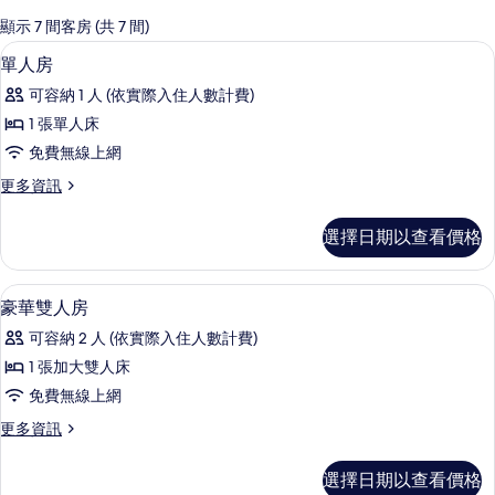
的
顯示 7 間客房 (共 7 間)
客
書桌、遮光布/窗簾、隔音、免費無線
顯
7
單人房
房
示
篩
可容納 1 人 (依實際入住人數計費)
單
選
1 張單人床
人
條
免費無線上網
房
件
更
更多資訊
的
多
所
單
選擇日期以查看價格
人
有
房
相
的
書桌、遮光布/窗簾、隔音、免費無線
顯
13
詳
豪華雙人房
片
示
情
可容納 2 人 (依實際入住人數計費)
豪
1 張加大雙人床
華
免費無線上網
雙
更
更多資訊
人
多
房
豪
選擇日期以查看價格
華