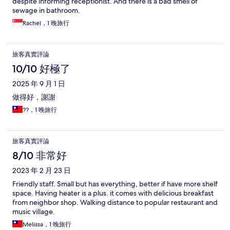
despite informing receptionist. And there is a bad smell of
sewage in bathroom.
Rachel，1 晚旅行
旅客真實評論
10/10 好極了
2025 年 9 月 1 日
做得好，謝謝
??，1 晚旅行
旅客真實評論
8/10 非常好
2023 年 2 月 23 日
Friendly staff. Small but has everything, better if have more shelf
space. Having heater is a plus. it comes with delicious breakfast
from neighbor shop. Walking distance to popular restaurant and
music village.
Melissa，1 晚旅行