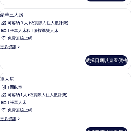
的
雙
所
人
書桌、遮光布/窗簾、隔音、免費無線
顯
11
房
豪華三人房
有
示
的
相
可容納 3 人 (依實際入住人數計費)
詳
豪
情
片
1 張單人床和 1 張標準雙人床
華
免費無線上網
三
更
更多資訊
人
多
房
豪
選擇日期以查看價格
華
的
三
所
人
單人房 | 書桌、遮光布/窗簾、隔音、
顯
3
房
單人房
有
示
的
相
1 間臥室
詳
單
情
片
可容納 1 人 (依實際入住人數計費)
人
1 張單人床
房
免費無線上網
的
更
更多資訊
所
多
有
單