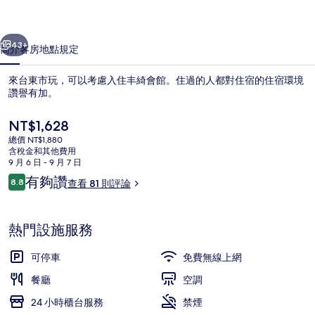
片
一個
下一個
集
43+
簡介
客房
地點
規定
來台東市玩，可以考慮入住丰綺會館。住過的人都對住宿的住宿環境
讚譽有加。
目
NT$1,628
前
總價 NT$1,880
的
含稅金和其他費用
價
9 月 6 日 - 9 月 7 日
格
評
有夠讚
8.8
查看 81 則評論
是
8.8 分，滿分 10 分，
論
住宿正面
NT$1,628
熱門設施服務
可停車
免費無線上網
餐廳
空調
24 小時櫃台服務
禁煙