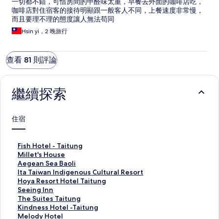
一切都不錯，可惜房間的甲醛味太重，早餐去外面的咖啡店吃，
咖啡店對住宿客的接待明顯跟一般客人不同，上餐速度非常慢，
而且要理不理的態度讓人無法苟同
Hsin yi，2 晚旅行
查看 81 則評論
繼續探索
住宿
F
Fish Hotel - Taitung
i
M
Millet's House
s
i
A
Aegean Sea Baoli
h
l
e
I
Ita Taiwan Indigenous Cultural Resort
H
l
g
t
H
Hoya Resort Hotel Taitung
o
e
e
a
o
S
Seeing Inn
t
t
a
T
y
e
T
The Suites Taitung
e
'
n
a
a
e
h
K
Kindness Hotel -Taitung
l
s
S
i
R
i
e
i
M
Melody Hotel