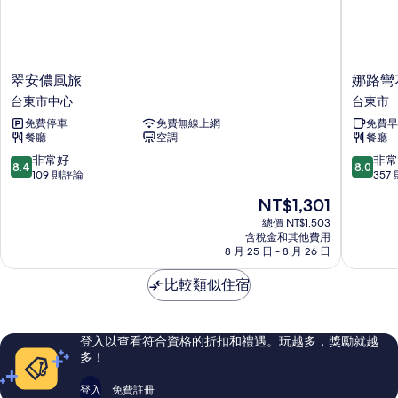
翠
娜
翠安儂風旅
娜路彎
安
路
台東市中心
台東市
儂
彎
免費停車
免費無線上網
免費早
風
花
餐廳
空調
餐廳
旅
園
台
酒
8.4
8.0
非常好
非常
8.4
8.0
東
店
分，
分，
109 則評論
357
市
台
滿
滿
現
NT$1,301
中
東
分
分
在
心
市
10
10
總價 NT$1,503
價
含稅金和其他費用
分，
分，
格
8 月 25 日 - 8 月 26 日
非
非
為
常
常
NT$1,301
比較類似住宿
好，
好，
109
357
則
則
評
評
登入以查看符合資格的折扣和禮遇。玩越多，獎勵就越
論
論
多！
登入
免費註冊