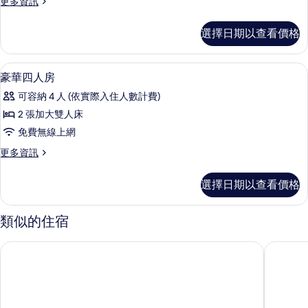
更
更多資訊
的
房
多
有
詳
的
豪
情
相
選擇日期以查看價格
華
所
片
三
有
人
豪華四人房 | 書桌、遮光布/窗簾、隔
顯
5
房
豪華四人房
相
示
的
片
可容納 4 人 (依實際入住人數計費)
詳
豪
情
2 張加大雙人床
華
免費無線上網
四
更
更多資訊
人
多
房
豪
選擇日期以查看價格
華
的
四
所
人
類似的住宿
房
有
的
翠安儂風旅
娜路彎花
相
詳
情
片