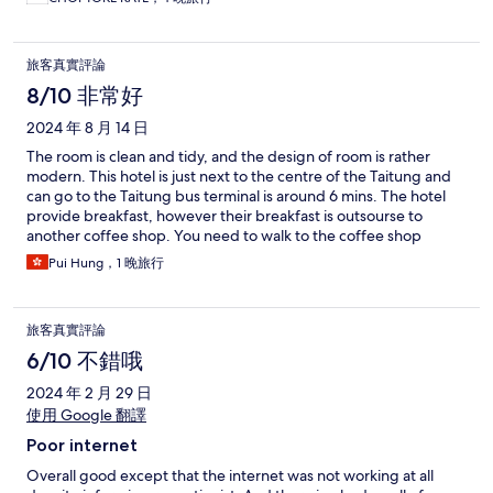
旅客真實評論
8/10 非常好
2024 年 8 月 14 日
The room is clean and tidy, and the design of room is rather
modern. This hotel is just next to the centre of the Taitung and
can go to the Taitung bus terminal is around 6 mins. The hotel
provide breakfast, however their breakfast is outsourse to
another coffee shop. You need to walk to the coffee shop
around 3 mins. Just tea and bread and the taste is below
Pui Hung，1 晚旅行
expectation.
旅客真實評論
6/10 不錯哦
2024 年 2 月 29 日
使用 Google 翻譯
Poor internet
Overall good except that the internet was not working at all