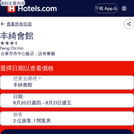
跳到主要內容
下載 App
查看所有住宿
丰綺會館
3.5
Feng Chi Inn
星
台東市市中心飯店，設有餐廳
級
住
選擇日期以查看價格
宿
想要去哪裡？
日期
旅客