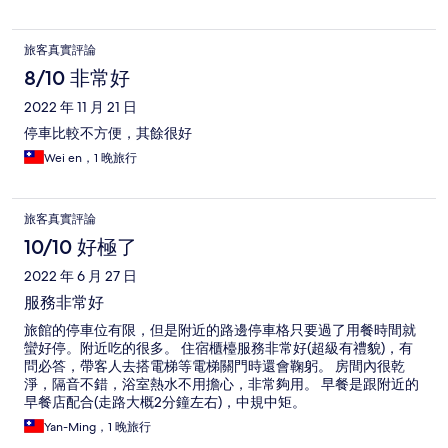
旅客真實評論
8/10 非常好
2022 年 11 月 21 日
停車比較不方便，其餘很好
Wei en，1 晚旅行
旅客真實評論
10/10 好極了
2022 年 6 月 27 日
服務非常好
旅館的停車位有限，但是附近的路邊停車格只要過了用餐時間就
蠻好停。附近吃的很多。 住宿櫃檯服務非常好(超級有禮貌)，有
問必答，帶客人去搭電梯等電梯關門時還會鞠躬。 房間內很乾
淨，隔音不錯，浴室熱水不用擔心，非常夠用。 早餐是跟附近的
早餐店配合(走路大概2分鐘左右)，中規中矩。
Yan-Ming，1 晚旅行