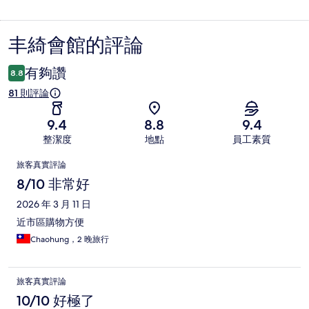
丰綺會館的評論
評
論
有夠讚
8.8
81 則評論
9.4
8.8
9.4
整潔度
地點
員工素質
評
旅客真實評論
論
8/10 非常好
2026 年 3 月 11 日
近市區購物方便
Chaohung，2 晚旅行
旅客真實評論
10/10 好極了