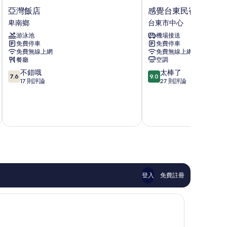
亞
感
亞灣飯店
感覺台東民宿
灣
覺
卑南鄉
台東市中心
飯
台
游泳池
機場接送
店
東
免費停車
免費停車
卑
民
免費無線上網
免費無線上網
南
宿
餐廳
空調
鄉
台
7.6
9.0
不錯哦
太棒了
東
7.6
9.0
分，
分，
17 則評論
27 則評論
市
滿
滿
中
分
分
心
10
10
分，
分，
不
太
錯
棒
哦，
了，
17
27
則
則
評
評
登入
免費註冊
論
論