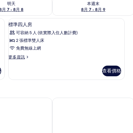
7 - 8月 8) 的供應情況
查看本週末 (8月 7 - 8月 9) 的供應情況
明天
本週末
8月 7 - 8月 8
8月 7 - 8月 9
窗簾、免費無線上網、床單
標準四人房 | 書桌、遮光布/窗簾、免
顯
4
標準四人房
示
可容納 5 人 (依實際入住人數計費)
標
2 張標準雙人床
準
免費無線上網
四
更
更多資訊
人
多
房
標
格
查看價格
準
的
四
所
人
房
有
的
相
詳
宿
蘑菇 30 民宿
情
片