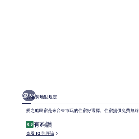
的
相
片
集
19+
簡介
客房
地點
規定
愛之船民宿是來台東市玩的住宿好選擇。住宿提供免費無線上網、自助
評
有夠讚
8.8
8.8 分，滿分 10 分，
論
查看 10 則評論