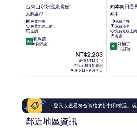
台
知
台東山水妍溫泉會館
知本向日葵
東
本
太麻里鄉
知本
山
向
免費停車
免費早餐
水
日
免費無線上網
免費停車
妍
葵
空調
免費無線上網
溫
民
餐廳
8.6
泉
有夠讚
宿
8.6
10.0
好極了
分，
會
8 則評論
知
10
分，
1 則評論
滿
館
本
現
NT$2,203
滿
分
太
在
分
10
麻
總價 NT$2,544
價
10
含稅金和其他費用
分，
里
格
9 月 6 日 - 9 月 7 日
分，
有
鄉
為
好
夠
NT$2,203
極
讚，
了，
8
1
則
則
評
評
論
登入以查看符合資格的折扣和禮遇。玩
論
鄰近地區資訊