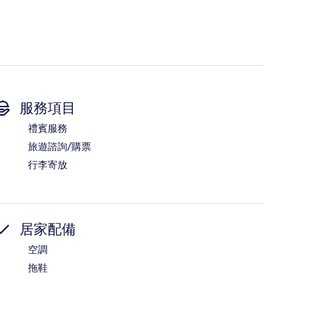
服務項目
禮賓服務
旅遊諮詢/購票
行李寄放
居家配備
空調
拖鞋