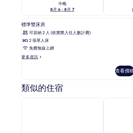
查看今晚 (8月 6 - 8月 7) 的供應情況
查看明天 (8月 
今晚
8月 6 - 8月 7
標準雙床房 | 書桌、遮光布/
顯
6
標準雙床房
示
可容納 2 人 (依實際入住人數計費)
標
2 張單人床
準
免費無線上網
雙
更
更多資訊
床
多
房
標
查看價
準
的
雙
所
床
類似的住宿
房
有
的
相
詳
台東山水妍溫泉會館
知本向日葵民
情
片