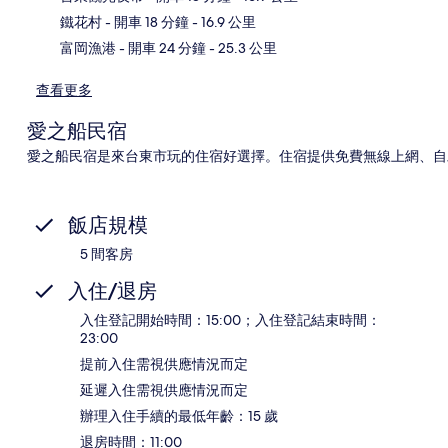
鐵花村
- 開車 18 分鐘
- 16.9 公里
富岡漁港
- 開車 24 分鐘
- 25.3 公里
查看更多
愛之船民宿
愛之船民宿是來台東市玩的住宿好選擇。住宿提供免費無線上網、自助停車和全套
飯店規模
5 間客房
入住/退房
入住登記開始時間：15:00；入住登記結束時間：
23:00
提前入住需視供應情況而定
延遲入住需視供應情況而定
辦理入住手續的最低年齡：15 歲
退房時間：11:00