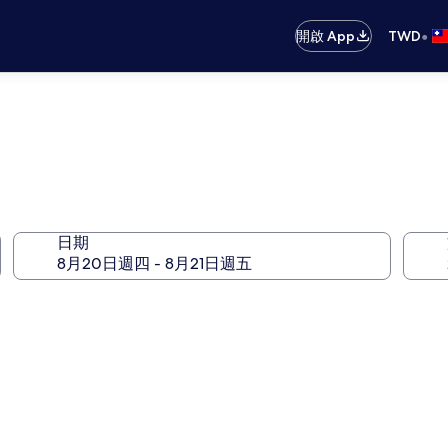
•
開啟 App
TWD
日期