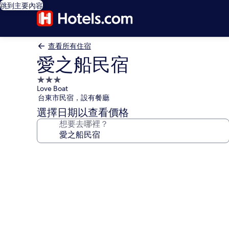
跳到主要內容
查看所有住宿
愛之船民宿
3.0
Love Boat
星
台東市民宿，設有餐廳
級
選擇日期以查看價格
住
想要去哪裡？
宿
愛
之
船
民
宿