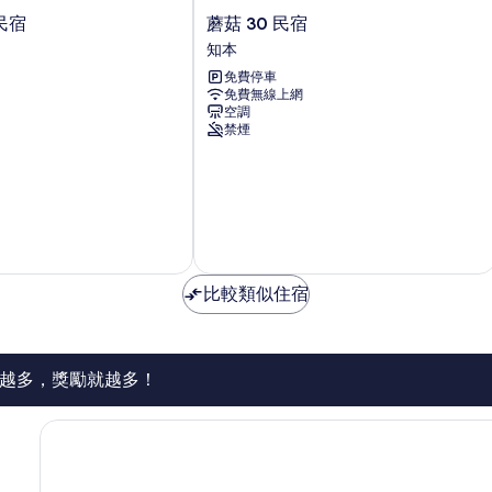
蘑
民宿
蘑菇 30 民宿
菇
知本
30
免費停車
民
免費無線上網
宿
空調
知
禁煙
本
比較類似住宿
越多，獎勵就越多！