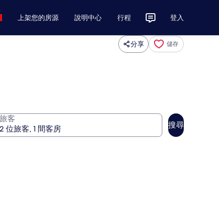
上架您的房源
說明中心
行程
登入
分享
儲存
旅客
搜尋