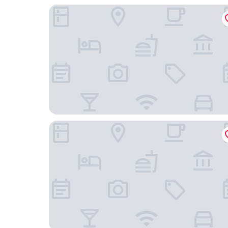
天下南隅
台南晶英酒店