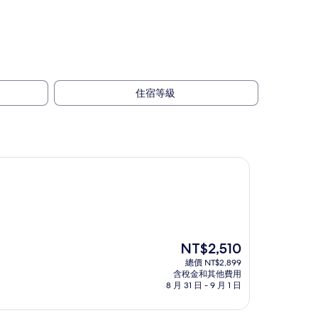
住宿等級
現
NT$2,510
在
總價 NT$2,899
價
含稅金和其他費用
格
8 月 31 日 - 9 月 1 日
為
NT$2,510