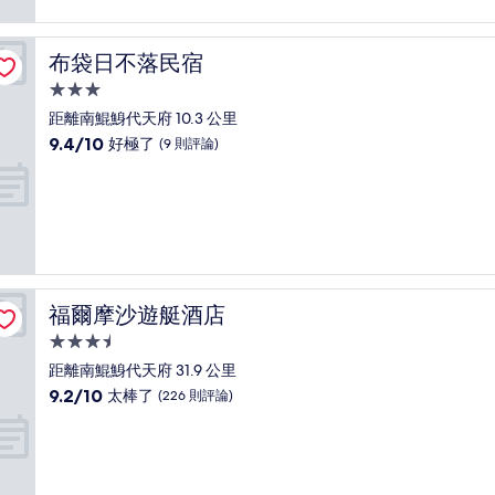
非
常
好，
布袋日不落民宿
布袋日不落民宿
(146
則
3.0
評
星
距離南鯤鯓代天府 10.3 公里
論)
級
9.4
9.4/10
好極了
(9 則評論)
住
分，
滿
宿
分
10
分，
好
極
了，
福爾摩沙遊艇酒店
福爾摩沙遊艇酒店
(9
則
3.5
評
星
距離南鯤鯓代天府 31.9 公里
論)
級
9.2
9.2/10
太棒了
(226 則評論)
住
分，
滿
宿
分
10
分，