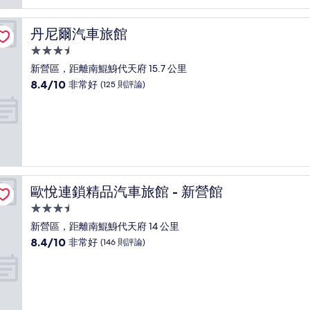
有
夠
讚，
丹尼爾汽車旅館
丹尼爾汽車旅館
(1,002
則
3.5
評
星
新營區，距離南鯤鯓代天府 15.7 公里
論)
級
8.4
8.4/10
非常好
(125 則評論)
住
分，
滿
宿
分
10
分，
非
常
好，
歐悅連鎖精品汽車旅館 - 新營館
歐悅連鎖精品汽車旅館 - 新營館
(125
則
3.5
評
星
新營區，距離南鯤鯓代天府 14 公里
論)
級
8.4
8.4/10
非常好
(146 則評論)
住
分，
滿
宿
分
10
分，