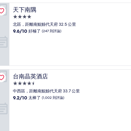
極
了，
天下南隅
天下南隅
(1,005
則
4.0
評
星
北區，距離南鯤鯓代天府 32.5 公里
論)
級
9.6
9.6/10
好極了
(247 則評論)
住
分，
滿
宿
分
10
分，
好
極
了，
台南晶英酒店
台南晶英酒店
(247
則
4.5
評
星
中西區，距離南鯤鯓代天府 33.7 公里
論)
級
9.2
9.2/10
太棒了
(1,002 則評論)
住
分，
滿
宿
分
10
分，
太