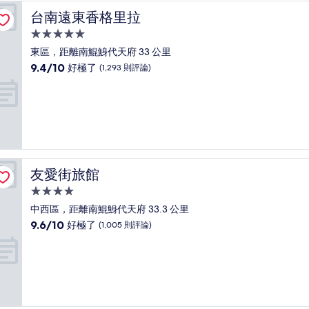
了，
台南遠東香格里拉
台南遠東香格里拉
(2,720
則
5.0
評
星
東區，距離南鯤鯓代天府 33 公里
論)
級
9.4
9.4/10
好極了
(1,293 則評論)
住
分，
滿
宿
分
10
分，
好
極
了，
友愛街旅館
友愛街旅館
(1,293
則
4.0
評
星
中西區，距離南鯤鯓代天府 33.3 公里
論)
級
9.6
9.6/10
好極了
(1,005 則評論)
住
分，
滿
宿
分
10
分，
好