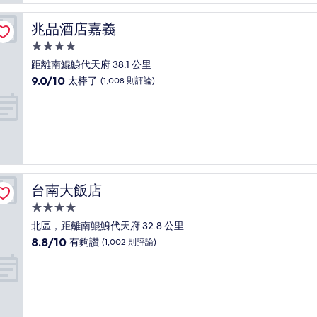
棒
了，
兆品酒店嘉義
兆品酒店嘉義
(1,002
則
4.0
評
星
距離南鯤鯓代天府 38.1 公里
論)
級
9.0
9.0/10
太棒了
(1,008 則評論)
住
分，
滿
宿
分
10
分，
太
棒
了，
台南大飯店
台南大飯店
(1,008
則
4.0
評
星
北區，距離南鯤鯓代天府 32.8 公里
論)
級
8.8
8.8/10
有夠讚
(1,002 則評論)
住
分，
滿
宿
分
10
分，