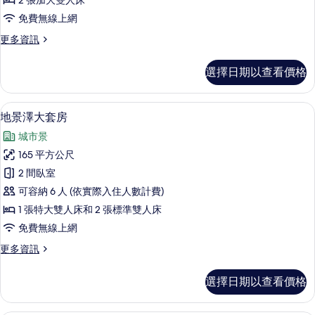
的
2 張加大雙人床
市
房,
所
免費無線上網
景
1
觀
有
更
更多資訊
間
的
多
相
詳
臥
豪
情
選擇日期以查看價格
片
華
室,
四
獨
人
地景澤大套房 | 客房景觀
顯
6
房,
立
地景澤大套房
示
1
浴
城市景
間
地
室,
臥
165 平方公尺
景
室,
城
2 間臥室
獨
澤
市
立
可容納 6 人 (依實際入住人數計費)
大
浴
景
1 張特大雙人床和 2 張標準雙人床
室,
套
觀
免費無線上網
城
房
市
的
更
更多資訊
景
的
多
所
觀
所
地
的
有
選擇日期以查看價格
景
有
詳
相
澤
情
相
大