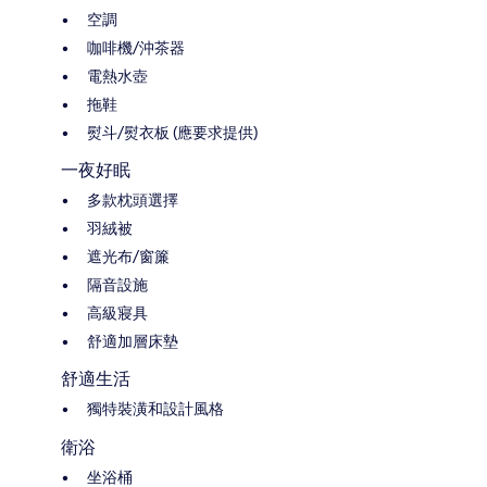
空調
咖啡機/沖茶器
電熱水壺
拖鞋
熨斗/熨衣板 (應要求提供)
一夜好眠
多款枕頭選擇
羽絨被
遮光布/窗簾
隔音設施
高級寢具
舒適加層床墊
舒適生活
獨特裝潢和設計風格
衛浴
坐浴桶