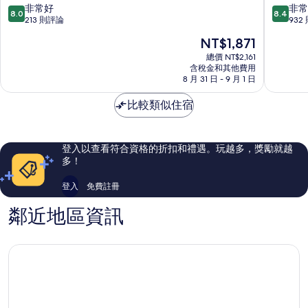
片
店
大
8.0
8.4
非常好
非常
8.0
8.4
-
酒
分，
分，
213 則評論
932
台
店
滿
滿
現
NT$1,871
東
台
分
分
在
館
東
10
10
總價 NT$2,161
價
台
含稅金和其他費用
市
分，
分，
格
8 月 31 日 - 9 月 1 日
東
非
非
為
市
常
常
NT$1,871
比較類似住宿
中
好，
好，
心
213
932
則
則
評
評
登入以查看符合資格的折扣和禮遇。玩越多，獎勵就越
論
論
多！
登入
免費註冊
鄰近地區資訊