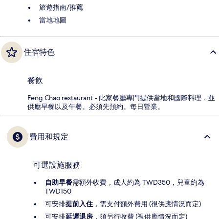
旅遊指南/推薦
當地地圖
住宿特色
餐飲
Feng Chao restaurant - 此家餐廳專門提供當地和國際料理，並
供應早餐以及午餐。必須先預約。每日營業。
費用和規定
可選設施服務
自助早餐
需額外收費，成人約為 TWD350，兒童約為
TWD150
可安排
提前入住
，需支付額外費用 (視供應情況而定)
可安排
延遲退房
，須另行收費 (視供應情況而定)