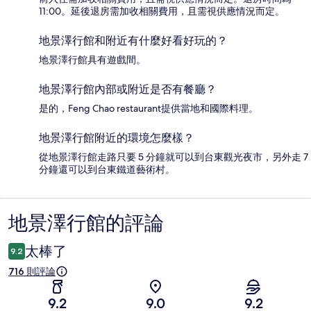
11:00。延後退房需加收相關費用，且需視供應情況而定。
地景澤行館和附近有什麼好看好玩的？
地景澤行館具有遊戲間。
地景澤行館內部或附近是否有餐廳？
是的，Feng Chao restaurant提供當地和國際料理。
地景澤行館附近的環境怎麼樣？
從地景澤行館走路只要 5 分鐘就可以到台東觀光夜市，另外走 7
分鐘還可以到台東鐵道藝術村。
地景澤行館的評論
評
論
太棒了
9.2
716 則評論
9.2
9.0
9.2