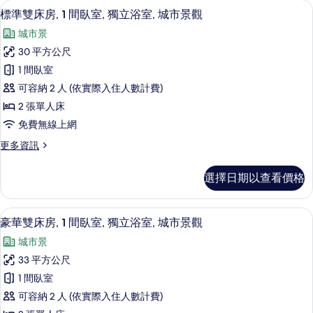
客
標準雙床房, 1 間臥室, 獨立浴室, 城
顯
6
標準雙床房, 1 間臥室, 獨立浴室, 城市景觀
房
示
篩
城市景
標
選
30 平方公尺
準
條
1 間臥室
雙
件
可容納 2 人 (依實際入住人數計費)
床
2 張單人床
房,
免費無線上網
1
更
更多資訊
間
多
臥
標
選擇日期以查看價格
準
室,
雙
獨
床
豪華雙床房, 1 間臥室, 獨立浴室, 城
顯
6
房,
立
豪華雙床房, 1 間臥室, 獨立浴室, 城市景觀
示
1
浴
城市景
間
豪
室,
臥
33 平方公尺
華
室,
城
1 間臥室
獨
雙
市
立
可容納 2 人 (依實際入住人數計費)
床
浴