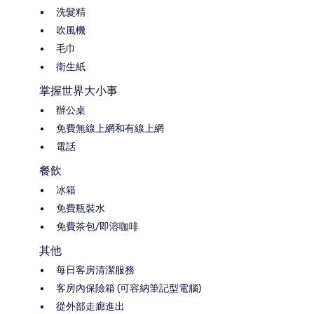
洗髮精
吹風機
毛巾
衛生紙
掌握世界大小事
辦公桌
免費無線上網和有線上網
電話
餐飲
冰箱
免費瓶裝水
免費茶包/即溶咖啡
其他
每日客房清潔服務
客房內保險箱 (可容納筆記型電腦)
從外部走廊進出