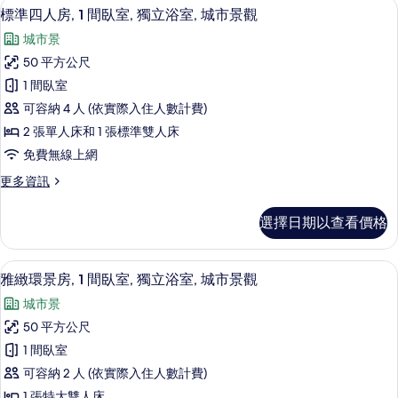
片
標準四人房, 1 間臥室, 獨立浴室, 城
顯
6
套
標準四人房, 1 間臥室, 獨立浴室, 城市景觀
片
示
房
城市景
的
標
詳
50 平方公尺
準
情
1 間臥室
四
可容納 4 人 (依實際入住人數計費)
人
2 張單人床和 1 張標準雙人床
房,
免費無線上網
1
更
更多資訊
間
多
臥
標
選擇日期以查看價格
準
室,
四
獨
人
雅緻環景房, 1 間臥室, 獨立浴室, 城
顯
6
房,
立
雅緻環景房, 1 間臥室, 獨立浴室, 城市景觀
示
1
浴
城市景
間
雅
室,
臥
50 平方公尺
緻
室,
城
1 間臥室
獨
環
市
立
可容納 2 人 (依實際入住人數計費)
景
浴
景
1 張特大雙人床