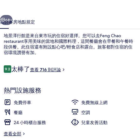
相
一個
下一個
片
68+
簡介
客房
地點
規定
集
地景澤行館是來台東市玩的住宿好選擇。您可以去Feng Chao
restaurant享用美味的當地和國際料理，這間餐廳會在早餐和午餐時
段供餐。此住宿還有附設點心吧/輕食店和露台。旅客都對住宿的住
宿環境讚譽有加。
評
太棒了
9.2
查看 716 則評論
9.2 分，滿分 10 分，
論
住宿景觀
熱門設施服務
免費停車
免費無線上網
餐廳
空調
24 小時櫃台服務
兒童友善活動
查看全部