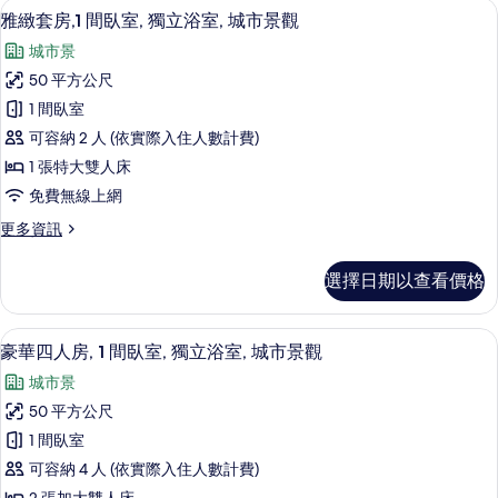
片
雅緻套房,1 間臥室, 獨立浴室, 城市
顯
6
房,
立
雅緻套房,1 間臥室, 獨立浴室, 城市景觀
示
1
浴
城市景
間
雅
室,
臥
50 平方公尺
緻
室,
城
1 間臥室
獨
套
市
立
可容納 2 人 (依實際入住人數計費)
房,1
浴
景
1 張特大雙人床
室,
間
觀
免費無線上網
城
臥
市
的
更
更多資訊
景
室,
多
所
觀
獨
雅
的
有
選擇日期以查看價格
緻
立
詳
相
套
情
浴
房,1
片
豪華四人房, 1 間臥室, 獨立浴室, 城
顯
6
間
豪華四人房, 1 間臥室, 獨立浴室, 城市景觀
室,
示
臥
城
城市景
室,
豪
獨
市
50 平方公尺
華
立
景
1 間臥室
浴
四
室,
觀
可容納 4 人 (依實際入住人數計費)
人
城