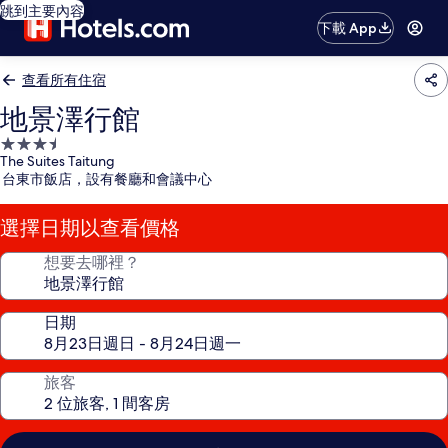
跳到主要內容
下載 App
查看所有住宿
地景澤行館
3.5
The Suites Taitung
星
台東市飯店，設有餐廳和會議中心
級
住
選擇日期以查看價格
宿
想要去哪裡？
日期
旅客