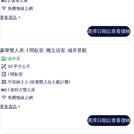
景
2 張單人床
室,
房,
觀
免費無線上網
城
1
市
的
更
更多資訊
間
景
多
所
觀
臥
豪
的
有
選擇日期以查看價格
華
室,
詳
相
雙
情
獨
床
片
豪華雙人房, 1 間臥室, 獨立浴室, 城
顯
6
房,
立
豪華雙人房, 1 間臥室, 獨立浴室, 城市景觀
示
1
浴
城市景
間
豪
室,
臥
33 平方公尺
華
室,
城
1 間臥室
獨
雙
市
立
可容納 2 人 (依實際入住人數計費)
人
浴
景
1 張特大雙人床
室,
房,
觀
免費無線上網
城
1
市
的
更
更多資訊
間
景
多
所
觀
臥
豪
的
有
選擇日期以查看價格
華
室,
詳
相
雙
情
獨
人