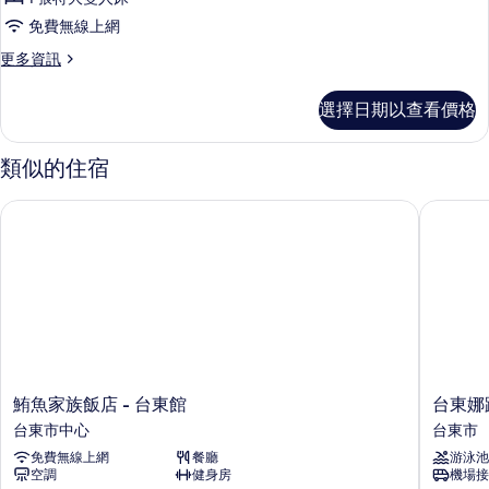
室,
房,
觀
免費無線上網
城
1
市
的
更
更多資訊
間
景
多
所
觀
臥
雅
的
有
選擇日期以查看價格
緻
室,
詳
相
環
情
獨
景
類似的住宿
片
房,
立
1
浴
鮪魚家族飯店 - 台東館
台東娜路
間
室,
臥
室,
城
獨
市
立
浴
景
室,
觀
城
市
的
景
鮪
台
鮪魚家族飯店 - 台東館
台東娜
所
觀
魚
東
台東市中心
台東市
的
有
家
娜
詳
免費無線上網
餐廳
游泳池
族
路
相
情
空調
健身房
機場接
飯
彎