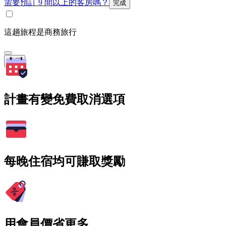
需要預訂 9 間以上的客房嗎？
完成
這趟旅程是商務旅行
搜尋
計畫有變免費取消選項
每晚住宿均可賺取獎勵
用會員價省更多