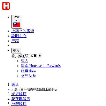
TWD
•
上架您的房源
說明中心
行程
登入
會員價預訂立即省
登入
探索 Hotels.com Rewards
旅遊產品
意見反應
飯店
大農大富平地森林園區附近的飯店
光復飯店
花蓮縣飯店
台灣飯店