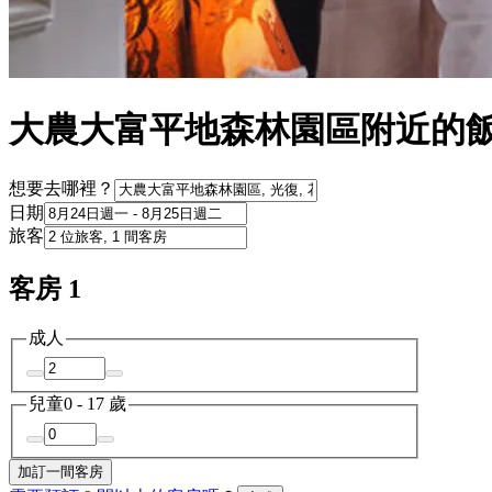
大農大富平地森林園區附近的
想要去哪裡？
日期
旅客
客房 1
成人
兒童
0 - 17 歲
加訂一間客房