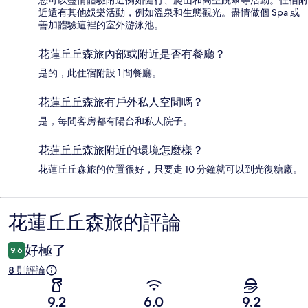
您可以盡情體驗附近例如健行、爬山和高空跳傘等活動。住宿附
近還有其他娛樂活動，例如溫泉和生態觀光。盡情做個 Spa 或
善加體驗這裡的室外游泳池。
花蓮丘丘森旅內部或附近是否有餐廳？
是的，此住宿附設 1 間餐廳。
花蓮丘丘森旅有戶外私人空間嗎？
是，每間客房都有陽台和私人院子。
花蓮丘丘森旅附近的環境怎麼樣？
花蓮丘丘森旅的位置很好，只要走 10 分鐘就可以到光復糖廠。
花蓮丘丘森旅的評論
評
論
好極了
9.6
8 則評論
9.2
6.0
9.2