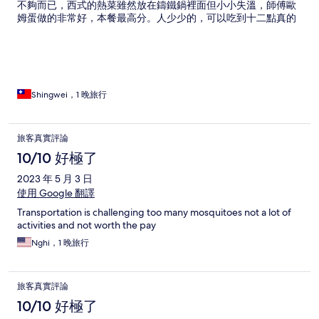
不夠而已，西式的熱菜雖然放在鑄鐵鍋裡面但小小失溫，師傅歐
姆蛋做的非常好，本餐最高分。人少少的，可以吃到十二點真的
很棒。 場館設備都很新維持的很好，世外的空間設計也很有巧
思，值得花時間來度假放空，小提燈在晚上很有氣氛。 溫泉館離
小島房區走路五分鐘，裸湯區無人使用，持續包場2小時。雖然比
較小一些，但是挺有日式風情的，服務人員有來關心和解決水溫
高低的狀況，整體來說晚上來泡真的滿舒服的，可以看星星。 還
不熱的時候騎腳踏車逛到心旅的園區，晨曦照上山頂山腰很舒
Shingwei，1 晚旅行
爽。 看到人均不到2000時立刻訂了，住宿體驗可以說非常優質
超值，可惜後來一直沒有看到這麼優惠的價格，春天後感覺會越
來越熱門吧。
旅客真實評論
10/10 好極了
2023 年 5 月 3 日
使用 Google 翻譯
Transportation is challenging too many mosquitoes not a lot of
activities and not worth the pay
Nghi，1 晚旅行
旅客真實評論
10/10 好極了