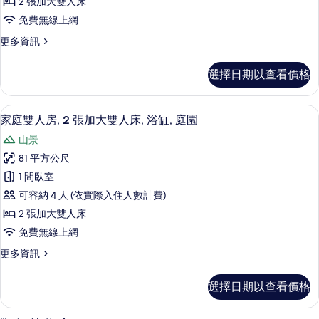
園
2 張加大雙人床
浴
房,
的
免費無線上網
缸,
2
庭
所
更
更多資訊
張
園
多
有
的
加
舒
詳
相
選擇日期以查看價格
適
大
情
片
雙
雙
人
家庭雙人房, 2 張加大雙人床, 浴缸,
顯
8
房,
人
家庭雙人房, 2 張加大雙人床, 浴缸, 庭園
示
2
床,
山景
張
家
陽
加
81 平方公尺
庭
大
台,
1 間臥室
雙
雙
庭
人
可容納 4 人 (依實際入住人數計費)
人
床,
園
2 張加大雙人床
陽
房,
的
免費無線上網
台,
2
庭
所
更
更多資訊
張
園
多
有
的
加
家
詳
相
選擇日期以查看價格
庭
大
情
片
雙
雙
人