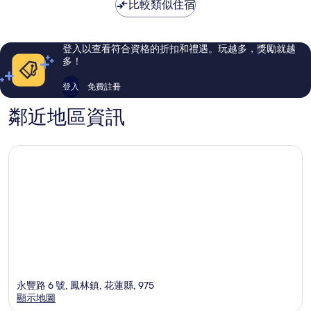
比較類似住宿
了，
了，
24
5
則
則
評
評
登入以查看符合資格的折扣和禮遇。玩越多，獎勵就越
論
論
多！
登入
免費註冊
鄰近地區資訊
永豐路 6 號, 鳳林鎮, 花蓮縣, 975
顯示地圖