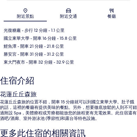
地圖
附近景點
附近交通
餐廳
光復糖廠
- 步行 12 分鐘
- 1.1 公里
國立東華大學
- 開車 16 分鐘
- 15.8 公里
鯉魚潭
- 開車 21 分鐘
- 21.8 公里
勝安宮
- 開車 31 分鐘
- 31.2 公里
東大門夜市
- 開車 32 分鐘
- 32.9 公里
住宿介紹
花蓮丘丘森旅
花蓮丘丘森旅的位置不錯，開車 15 分鐘就可以到國立東華大學。肚子餓
的話，這裡的餐廳有提供美味的餐點。另外，想要徹底放鬆的人則不可錯
過附設 Spa，美體療程或芳療都能放您的旅程更有充電效果。此住宿還有
酒吧/酒廊、室外游泳池 (季節性)和露台等特色設施。
更多此住宿的相關資訊