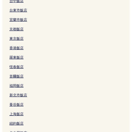
的
的
t
的
台中飯店
連
連
a
連
台東市飯店
結
結
y
結
的
宜蘭市飯店
連
結
京都飯店
東京飯店
香港飯店
羅東飯店
恆春飯店
首爾飯店
福岡飯店
新北市飯店
曼谷飯店
上海飯店
紐約飯店