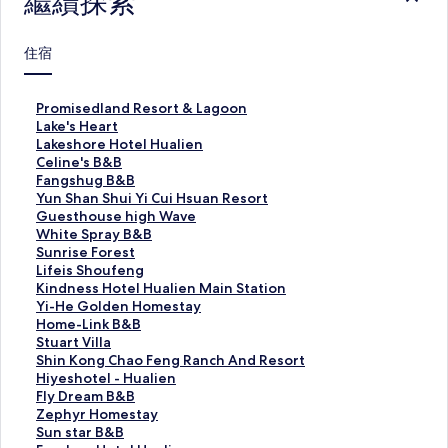
繼續探索
住宿
P
Promisedland Resort & Lagoon
r
L
Lake's Heart
o
a
L
Lakeshore Hotel Hualien
m
k
a
C
Celine's B&B
i
e
k
e
F
Fangshug B&B
s
'
e
l
a
Y
Yun Shan Shui Yi Cui Hsuan Resort
e
s
s
i
n
u
G
Guesthouse high Wave
d
H
h
n
g
n
u
W
White Spray B&B
l
e
o
e
s
S
e
h
S
Sunrise Forest
a
a
r
'
h
h
s
i
u
L
Lifeis Shoufeng
n
r
e
s
u
a
t
t
n
i
K
Kindness Hotel Hualien Main Station
d
t
H
B
g
n
h
e
r
f
i
Y
Yi-He Golden Homestay
R
的
o
&
B
S
o
S
i
e
n
i
H
Home-Link B&B
e
連
t
B
&
h
u
p
s
i
d
-
o
S
Stuart Villa
s
結
e
的
B
u
s
r
e
s
n
H
m
t
S
Shin Kong Chao Feng Ranch And Resort
o
l
連
的
i
e
a
F
S
e
e
e
u
h
H
Hiyeshotel - Hualien
r
H
結
連
Y
h
y
o
h
s
G
-
a
i
i
F
Fly Dream B&B
t
u
結
i
i
B
r
o
s
o
L
r
n
y
l
Z
Zephyr Homestay
&
a
C
g
&
e
u
H
l
i
t
K
e
y
e
S
Sun star B&B