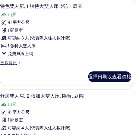
客
特色雙人房, 1 張特大雙人床, 浴缸,
顯
10
特色雙人房, 1 張特大雙人床, 浴缸, 庭園
房
示
篩
山景
特
選
41 平方公尺
色
條
1 間臥室
雙
件
可容納 3 人 (依實際入住人數計費)
人
1 張特大雙人床
房,
免費無線上網
1
更
更多資訊
張
多
特
特
選擇日期以查看價格
色
大
雙
雙
人
舒適雙人房, 2 張加大雙人床, 陽台, 庭園
顯
12
房,
人
舒適雙人房, 2 張加大雙人床, 陽台, 庭園
示
1
床,
山景
張
舒
浴
特
41 平方公尺
適
大
缸,
1 間臥室
雙
雙
庭
人
可容納 4 人 (依實際入住人數計費)
人
床,