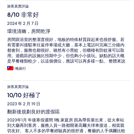
旅客真實評論
8/10 非常好
2024 年 2 月 7 日
環境清幽，房間乾淨
房間跟浴室的整潔度很好，地板的特殊材質踩起來也很舒服。若
有需要叫接駁車往返停車場或大廳，基本上電話叫完兩三分鐘內
都會到，服務也都很好。雖然有小黑蚊，但櫃檯有防蚊液可以取
用。遊戲區的設施比預期中少，但也夠小小孩玩。缺點的話大概
是早餐種類較少，以這個價位，應該可以再多樣一點。 整體來說
都不錯，未來有機會會再入住。
1 晚旅行
旅客真實評論
10/10 好極了
2023 年 2 月 19 日
翻新後規劃良好的渡假區
2023年1月 年後寒假週間 1晚 家庭房 因為帶長輩出來，從火車站
到大廳再到客房，服務人員一路都開著高爾夫球車接送，相當親
切友好。 客人不多的早餐經驗真的很舒適，餐廳的人手偶爾比較