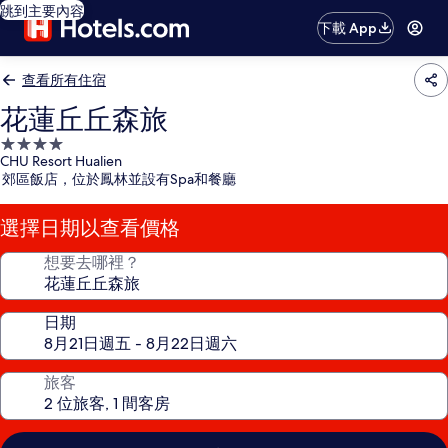
跳到主要內容
下載 App
查看所有住宿
花蓮丘丘森旅
4.0
CHU Resort Hualien
星
郊區飯店，位於鳳林並設有Spa和餐廳
級
住
選擇日期以查看價格
宿
想要去哪裡？
日期
旅客