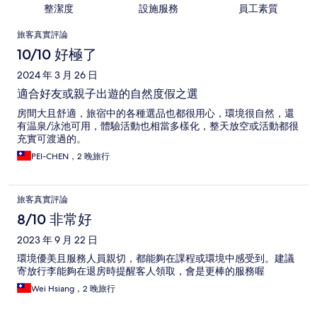
整潔度
設施服務
員工素質
評
旅客真實評論
論
10/10 好極了
2024 年 3 月 26 日
適合好友或親子出遊的自然度假之選
房間大且舒適，旅宿中的各種選品也都很用心，環境很自然，還
有温泉/泳池可用，體驗活動也相當多樣化，整天放空或活動都很
充實可渡過的。
PEI-CHEN，2 晚旅行
旅客真實評論
8/10 非常好
2023 年 9 月 22 日
環境優美且服務人員親切，都能夠在課程或環境中感受到。建議
寄放行李能夠在退房時提醒客人領取，會是更棒的服務喔
Wei Hsiang，2 晚旅行