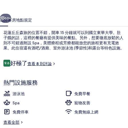
的
一個
下一個
相
63+
簡介
客房
地點
規定
片
花蓮丘丘森旅的位置不錯，開車 15 分鐘就可以到國立東華大學。肚
集
子餓的話，這裡的餐廳有提供美味的餐點。另外，想要徹底放鬆的人
則不可錯過附設 Spa，美體療程或芳療都能放您的旅程更有充電效
果。此住宿還有酒吧/酒廊、室外游泳池 (季節性)和露台等特色設施。
評
好極了
9.6
查看 8 則評論
9.6 分，滿分 10 分，
論
接待大廳
熱門設施服務
游泳池
免費早餐
Spa
寵物友善
免費停車
免費無線上網
查看全部