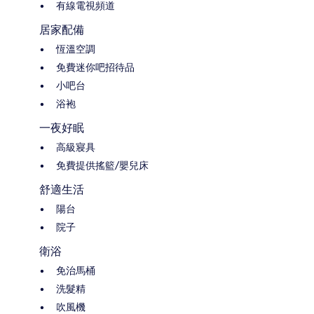
有線電視頻道
居家配備
恆溫空調
免費迷你吧招待品
小吧台
浴袍
一夜好眠
高級寢具
免費提供搖籃/嬰兒床
舒適生活
陽台
院子
衛浴
免治馬桶
洗髮精
吹風機