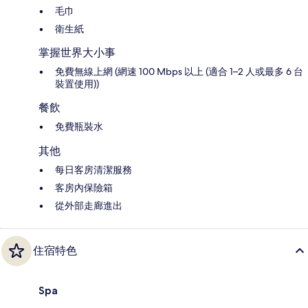
毛巾
衛生紙
掌握世界大小事
免費無線上網 (網速 100 Mbps 以上 (適合 1–2 人或最多 6 台
裝置使用))
餐飲
免費瓶裝水
其他
每日客房清潔服務
客房內保險箱
從外部走廊進出
住宿特色
Spa