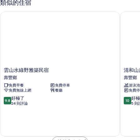
類似的住宿
房,
人
2
床,
雲山水綠野雅築民宿
清和山房
張
浴
加
大
缸,
雙
庭
人
床,
園
浴
的
缸,
庭
所
園
雲
清
雲山水綠野雅築民宿
清和山
有
的
山
和
壽豐鄉
壽豐鄉
詳
相
水
山
情
免費早餐
免費停車
游泳池
綠
房
片
免費無線上網
餐廳
免費停
野
民
雅
宿
9.8
10.0
好極了
好極
9.8
10
築
壽
分，
分，
24 則評論
5 則
民
豐
滿
滿
宿
鄉
分
分
壽
10
10
豐
分，
分，
鄉
好
好
極
極