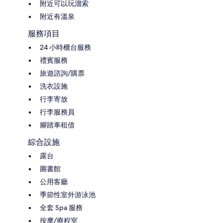
附近可以玩溜索
附近有溫泉
服務項目
24 小時櫃台服務
禮賓服務
旅遊諮詢/購票
洗衣設施
行李寄放
行李服務員
腳踏車租借
綜合設施
露台
圖書館
公用客廳
季節性室外游泳池
全套 Spa 服務
按摩/療程室