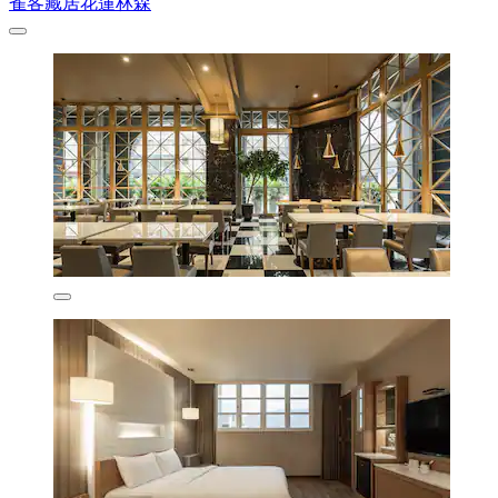
雀客藏居花蓮林森