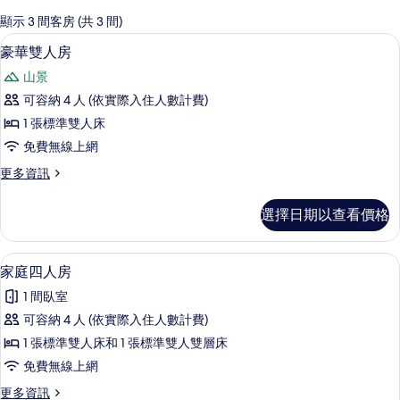
的
顯示 3 間客房 (共 3 間)
客
豪華雙人房 | 書桌、遮光布/窗簾、隔
顯
5
豪華雙人房
房
示
篩
山景
豪
選
可容納 4 人 (依實際入住人數計費)
華
條
1 張標準雙人床
雙
件
免費無線上網
人
更
更多資訊
房
多
的
豪
選擇日期以查看價格
華
所
雙
有
人
家庭四人房 | 兒童主題客房
顯
5
房
家庭四人房
相
示
的
片
1 間臥室
詳
家
情
可容納 4 人 (依實際入住人數計費)
庭
1 張標準雙人床和 1 張標準雙人雙層床
四
免費無線上網
人
更
更多資訊