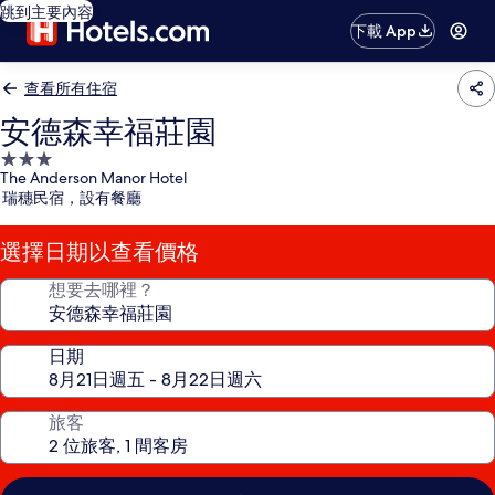
跳到主要內容
下載 App
查看所有住宿
安德森幸福莊園
3.0
The Anderson Manor Hotel
星
瑞穗民宿，設有餐廳
級
住
選擇日期以查看價格
宿
想要去哪裡？
日期
旅客