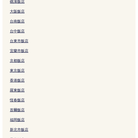
礁溪飯店
連
n
V
結
r
結
d
i
t
大阪飯店
R
l
R
e
l
u
台南飯店
s
a
i
o
的
s
台中飯店
r
連
u
台東市飯店
t
結
i
的
H
宜蘭市飯店
連
u
結
a
京都飯店
l
i
東京飯店
e
香港飯店
n
的
羅東飯店
連
結
恆春飯店
首爾飯店
福岡飯店
新北市飯店