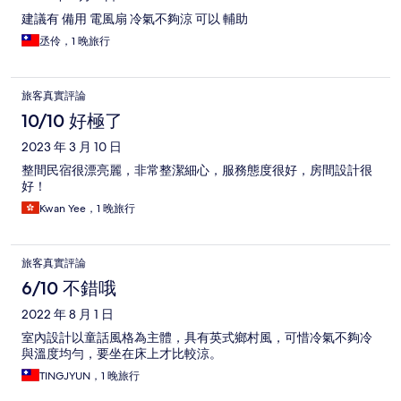
建議有 備用 電風扇 冷氣不夠涼 可以 輔助
丞伶，1 晚旅行
旅客真實評論
10/10 好極了
2023 年 3 月 10 日
整間民宿很漂亮麗，非常整潔細心，服務態度很好，房間設計很
好！
Kwan Yee，1 晚旅行
旅客真實評論
6/10 不錯哦
2022 年 8 月 1 日
室內設計以童話風格為主體，具有英式鄉村風，可惜冷氣不夠冷
與溫度均勻，要坐在床上才比較涼。
TINGJYUN，1 晚旅行