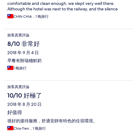
comfortable and clean enough, we slept very well there.
Although the hotel was next to the railway, and the silence
surrounding also makes us felt peaceful. Like the hotel so much,
CHIN CHIA，1 晚旅行
and highly recommend to the traveller whom plan to visit 瑞穗.
旅客真實評論
8/10 非常好
2018 年 9 月 4 日
早餐有附瑞穗鮮奶
1 晚旅行
旅客真實評論
10/10 好極了
2018 年 8 月 20 日
好值得
很好的接待服務，舒適安靜有特色的住宿環境。
Chia-Tien，1 晚旅行