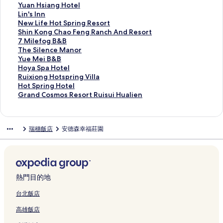
a
i
h
r
i
S
H
a
i
s
n
o
Y
Yuan Hsiang Hotel
l
n
i
的
d
h
o
B
e
u
g
o
u
L
Lin's Inn
i
g
n
連
e
u
t
&
n
i
H
n
a
i
N
New Life Hot Spring Resort
e
H
e
結
B
i
e
B
M
3
o
W
n
n
e
S
Shin Kong Chao Feng Ranch And Resort
n
o
H
&
V
l
的
i
8
m
a
H
'
w
h
7
7 Milefog B&B
的
t
o
B
i
的
連
z
H
e
t
s
s
L
i
M
T
The Silence Manor
連
e
t
的
l
連
結
u
o
s
e
i
I
i
n
i
h
Y
Yue Mei B&B
結
l
S
連
l
結
h
m
t
r
a
n
f
K
l
e
u
H
Hoya Spa Hotel
的
p
結
a
o
e
a
R
n
n
e
o
e
S
e
o
R
Ruixiong Hotspring Villa
連
r
H
H
s
y
e
g
的
H
n
f
i
M
y
u
H
Hot Spring Hotel
結
i
o
o
t
的
s
H
連
o
g
o
l
e
a
i
o
G
Grand Cosmos Resort Ruisui Hualien
n
m
t
a
連
o
o
結
t
C
g
e
i
S
x
t
r
g
e
e
y
結
r
t
S
h
B
n
B
p
i
S
a
B
的
l
的
t
e
p
a
&
c
&
a
o
p
n
瑞穗飯店
安德森幸福莊園
&
連
的
連
的
l
r
o
B
e
B
H
n
r
d
B
結
連
結
連
的
i
F
的
M
的
o
g
i
C
的
結
結
連
n
e
連
a
連
t
H
n
o
連
結
g
n
結
n
結
e
o
g
s
結
R
g
o
l
t
H
m
e
R
r
的
s
o
o
熱門目的地
s
a
的
連
p
t
s
o
n
連
結
r
e
R
台北飯店
r
c
結
i
l
e
高雄飯店
t
h
n
的
s
的
A
g
連
o