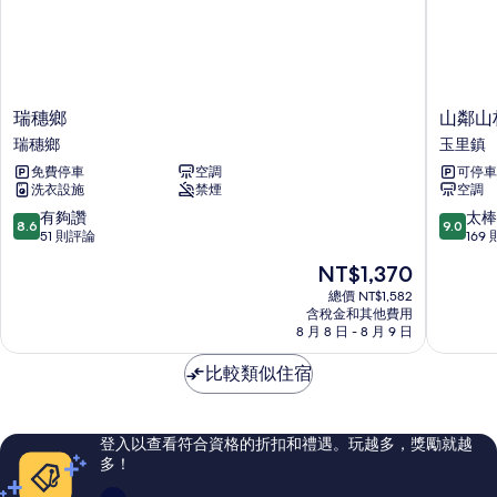
瑞
山
瑞穗鄉
山鄰山
穗
鄰
瑞穗鄉
玉里鎮
鄉
山
免費停車
空調
可停車
瑞
林
洗衣設施
禁煙
空調
穗
青
鄉
年
8.6
9.0
有夠讚
太棒
8.6
9.0
文
分，
分，
51 則評論
169
旅
滿
滿
現
NT$1,370
玉
分
分
在
里
10
10
總價 NT$1,582
價
含稅金和其他費用
鎮
分，
分，
格
8 月 8 日 - 8 月 9 日
有
太
為
夠
棒
NT$1,370
比較類似住宿
讚，
了，
51
169
則
則
評
評
登入以查看符合資格的折扣和禮遇。玩越多，獎勵就越
論
論
多！