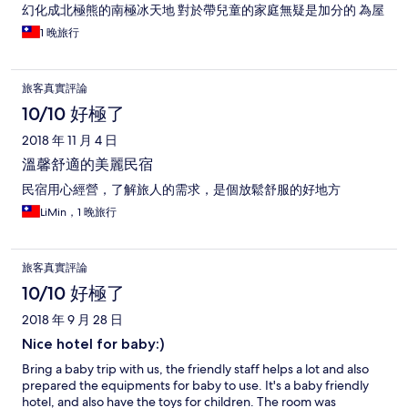
幻化成北極熊的南極冰天地 對於帶兒童的家庭無疑是加分的 為屋
外有草皮也有小型的兒童遊樂區 可惜親子房只一間需及早預訂 大
1 晚旅行
推親子同遊的家庭來此 !另外主人準備不少附近的旅遊資訊和餐廳
資料 遊客可以參閱 非常友善 開車的住客有少量停車位 早餐頗豐
盛 少量水果三明治家煎餃奶黃包足以買足大胃王 值得稱讚的是飲
旅客真實評論
料都採用當地特產瑞穗牛奶和蜜香紅茶 符合環保精神 外地客一定
要嚐嚐! 唯一小缺憾是面對火車鐵軌和大馬路 開窗有噪音 冷氣酒
10/10 好極了
開後略有悶熱感
2018 年 11 月 4 日
溫馨舒適的美麗民宿
民宿用心經營，了解旅人的需求，是個放鬆舒服的好地方
LiMin，1 晚旅行
旅客真實評論
10/10 好極了
2018 年 9 月 28 日
Nice hotel for baby:)
Bring a baby trip with us, the friendly staff helps a lot and also
prepared the equipments for baby to use. It's a baby friendly
hotel, and also have the toys for children. The room was