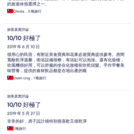
的旅遊休假選擇之一。
Olinda，3 晚旅行
旅客真實評論
10/10 好極了
2019 年 6 月 10 日
很用心的民宿，有附近美食寶典和花東必遊寶典提供參考。房間
寬敞乾淨溫馨，衛浴設備很棒，有浴缸可以泡澡。還有化妝檯，
吹風機很好用，可以舒服的坐在化妝檯前吹乾頭髮。手作早餐美
味營養，提供的食材飲品都是在地出產的喔
Hsieh Ling，1 晚旅行
旅客真實評論
10/10 好極了
2019 年 5 月 27 日
非常的好，房子設計很特別很喜歡又很乾淨
1 晚旅行