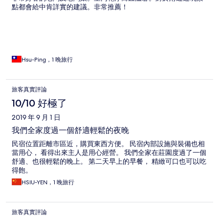
點都會給中肯詳實的建議。非常推薦！
Hsu-Ping，1 晚旅行
旅客真實評論
10/10 好極了
2019 年 9 月 1 日
我們全家度過一個舒適輕鬆的夜晚
民宿位置距離市區近，購買東西方便。 民宿內部設施與裝備也相
當用心， 看得出來主人是用心經營。 我們全家在莊園度過了一個
舒適、也很輕鬆的晚上。 第二天早上的早餐， 精緻可口也可以吃
得飽。
HSIU-YEN，1 晚旅行
旅客真實評論