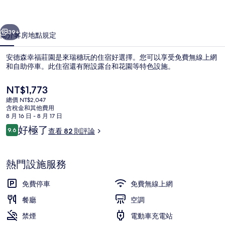
園
一個
下一個
的
39+
簡介
客房
地點
規定
相
安德森幸福莊園是來瑞穗玩的住宿好選擇。您可以享受免費無線上網
片
和自助停車。此住宿還有附設露台和花園等特色設施。
集
目
NT$1,773
前
總價 NT$2,047
的
含稅金和其他費用
價
8 月 16 日 - 8 月 17 日
格
評
好極了
9.6
查看 82 則評論
是
9.6 分，滿分 10 分，
論
住宿正面
NT$1,773
熱門設施服務
免費停車
免費無線上網
餐廳
空調
禁煙
電動車充電站