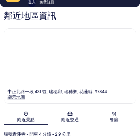
登入
免費註冊
鄰近地區資訊
中正北路一段 431 號, 瑞穗鄉, 瑞穗鄉, 花蓮縣, 97844
顯示地圖
地圖
附近景點
附近交通
餐廳
瑞穗青蓮寺
- 開車 4 分鐘
- 2.9 公里