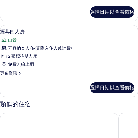
房
多
的
家
選擇日期以查看價格
庭
所
四
有
人
經典四人房 | 書桌、遮光布/窗簾、隔
顯
4
房
經典四人房
相
示
的
片
山景
詳
經
情
可容納 6 人 (依實際入住人數計費)
典
2 張標準雙人床
四
免費無線上網
人
更
更多資訊
房
多
的
經
選擇日期以查看價格
典
所
四
有
人
類似的住宿
房
相
的
瑞穗鄉
山鄰山林
片
詳
情