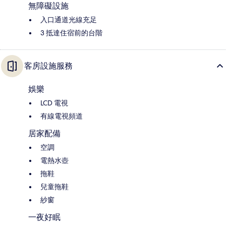
無障礙設施
入口通道光線充足
3 抵達住宿前的台階
客房設施服務
娛樂
LCD 電視
有線電視頻道
居家配備
空調
電熱水壺
拖鞋
兒童拖鞋
紗窗
一夜好眠