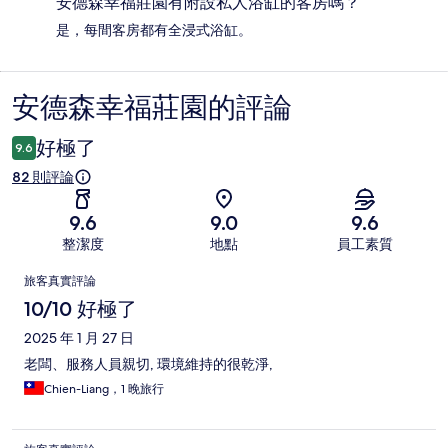
安德森幸福莊園有附設私人浴缸的客房嗎？
是，每間客房都有全浸式浴缸。
安德森幸福莊園的評論
評
論
好極了
9.6
82 則評論
9.6
9.0
9.6
整潔度
地點
員工素質
評
旅客真實評論
論
10/10 好極了
2025 年 1 月 27 日
老闆、服務人員親切, 環境維持的很乾淨,
Chien-Liang，1 晚旅行