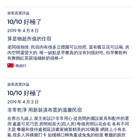
旅客真實評論
10/10 好極了
2019 年 4 月 8 日
算是物超所值的住宿
老闆很熱情, 民宿內有很多立體圖可以拍照, 還有蝶豆花可以喝, 房
內空間還蠻大的, 唯一缺點是早餐真的沒有到很好吃, 但早餐飲料
有舞鶴紅茶跟瑞穗鮮奶很棒~!!
1 晚旅行
旅客真實評論
10/10 好極了
2019 年 4 月 2 日
非常乾淨 用新裝潢布置的溫馨民宿
在舊台九線上 屋主術設計非常用心 從房間的擺設家具和配件的選
用 處處可見巧思 房間相當大(四人房) 每個房間以花命名 各有不同
主題 餐廳和接待處都延請畫家繪製精美的3D圖案 網路上小有名
氣 很多人與構圖打卡 如樓梯口轉角畫成兔兔的樹屋 餐廳的廁所