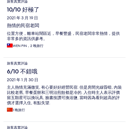
旅客真實評論
10/10 好極了
2021 年 3 月 19 日
熱情的民宿老闆
位置方便，離車站鬧區近，早餐豐盛，民宿老闆非常熱情，提供
非常多的資訊供參考。
WEN PIN，2 晚旅行
旅客真實評論
6/10 不錯哦
2021 年 1 月 30 日
主人熱情充滿微笑, 有心要好好經營民宿. 但是房間光線昏暗, 內裝
比較老舊, 早餐蛋餅和三明治煎餃都是冷的. 入住時主人表示評價
留五顆星可以換玩具, 臉書按讚可換浴鹽, 當時因為看到超高的評
價才選擇入住, 有點失望.
1 晚旅行
旅客真實評論