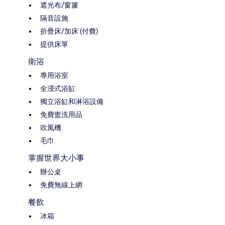
遮光布/窗簾
隔音設施
折疊床/加床 (付費)
提供床單
衛浴
專用浴室
全浸式浴缸
獨立浴缸和淋浴設備
免費盥洗用品
吹風機
毛巾
掌握世界大小事
辦公桌
免費無線上網
餐飲
冰箱