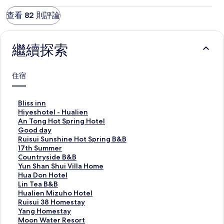
查看 82 則評論
繼續探索
住宿
B
Bliss inn
l
H
Hiyeshotel - Hualien
i
i
A
An Tong Hot Spring Hotel
s
y
n
G
Good day
s
e
T
o
R
Ruisui Sunshine Hot Spring B&B
i
s
o
o
u
1
17th Summer
n
h
n
d
i
7
C
Countryside B&B
n
o
g
d
s
t
o
Y
Yun Shan Shui Villa Home
的
t
H
a
u
h
u
u
H
Hua Don Hotel
連
e
o
y
i
S
n
n
u
L
Lin Tea B&B
結
l
t
的
S
u
t
S
a
i
H
Hualien Mizuho Hotel
-
S
連
u
m
r
h
D
n
u
R
Ruisui 38 Homestay
H
p
結
n
m
y
a
o
T
a
u
Y
Yang Homestay
u
r
s
e
s
n
n
e
l
i
a
M
Moon Water Resort