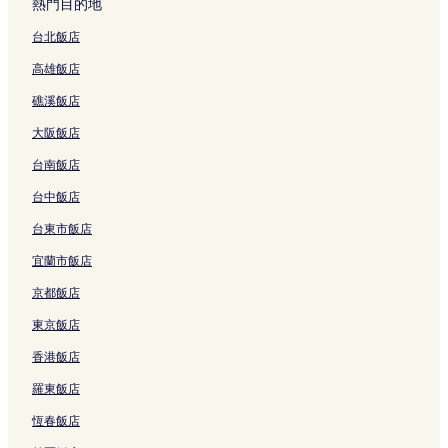
熱門目的地
e
的
連
連
m
a
g
l
s
e
n
連
結
結
e
y
R
i
t
s
台北飯店
的
結
s
I
e
e
l
t
高雄飯店
連
t
的
s
n
e
H
結
a
連
o
的
1
o
礁溪飯店
y
結
r
連
9
u
的
t
結
的
s
大阪飯店
連
的
連
e
結
連
結
的
台南飯店
結
連
結
台中飯店
台東市飯店
宜蘭市飯店
京都飯店
東京飯店
香港飯店
羅東飯店
恆春飯店