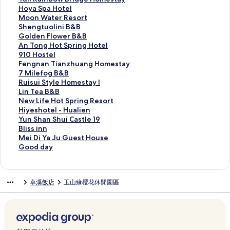
g
D
i
n
s
n
e
u
H
Hoya Spa Hotel
H
r
a
H
t
d
c
l
o
M
Moon Water Resort
o
e
n
o
3
C
k
i
y
o
S
Shengtuolini B&B
t
a
g
m
0
o
i
R
a
o
h
G
Golden Flower B&B
e
m
H
e
3
s
n
a
S
n
e
o
A
An Tong Hot Spring Hotel
l
H
o
B
0
m
n
i
p
W
n
l
n
9
910 Hostel
的
o
t
&
h
o
S
n
a
a
g
d
T
1
F
Fengnan Tianzhuang Homestay
連
u
e
B
o
s
E
b
H
t
t
e
o
0
e
7
7 Milefog B&B
結
s
l
的
s
R
L
o
o
e
u
n
n
H
n
M
R
Ruisui Style Homestay I
e
的
連
t
e
E
w
t
r
o
F
g
o
g
i
u
L
Lin Tea B&B
的
連
結
e
s
C
B
e
R
l
l
H
s
n
l
i
i
N
New Life Hot Spring Resort
連
結
l
o
T
r
l
e
i
o
o
t
a
e
s
n
e
H
Hiyeshotel - Hualien
結
的
r
H
i
的
s
n
w
t
e
n
f
u
T
w
i
Y
Yun Shan Shui Castle 19
連
t
u
d
連
o
i
e
S
l
T
o
i
e
L
y
u
B
Bliss inn
結
R
a
g
結
r
B
r
p
的
i
g
S
a
i
e
n
l
M
Mei Di Ya Ju Guest House
u
l
e
t
&
B
r
連
a
B
t
B
f
s
S
i
e
G
Good day
i
i
H
的
B
&
i
結
n
&
y
&
e
h
h
s
i
o
s
e
o
連
的
B
n
z
B
l
B
H
o
a
s
D
o
u
n
m
結
連
的
g
h
的
e
的
o
t
n
i
i
d
卓溪飯店
玉山緣櫻花休閒園區
i
L
e
結
連
H
u
連
H
連
t
e
S
n
Y
d
H
i
s
結
o
a
結
o
結
S
l
h
n
a
a
u
n
t
t
n
m
p
-
u
的
J
y
a
S
a
e
g
e
r
H
i
連
u
的
l
e
y
l
H
s
i
u
C
結
G
連
i
n
的
的
o
t
n
a
a
u
結