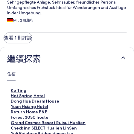
Sehr gepflegte Anlage. Sehr sauber, freundliches Personal.
Umfangreiches Frühstück.Ideal für Wanderungen und Ausflüge
in der Umgebung.
M，2 晚旅行
查看 1 則評論
繼續探索
住宿
K
Ke Ting
e
H
Hot Spring Hotel
T
o
D
Dong Hua Dream House
i
t
o
Y
Yuan Hsiang Hotel
n
S
n
u
R
Return Home B&B
g
p
g
a
e
F
Forest 3030 hostel
的
r
H
n
t
o
G
Grand Cosmos Resort Ruisui Hualien
連
i
u
H
u
r
r
C
Check inn SELECT Hualien LinSen
結
n
a
s
r
e
a
h
Y
Yuli Rainbow Bridge Homestay