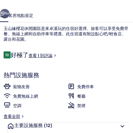
閒
一個
下一個
園
11+
簡介
客房
地點
規定
區
玉山緣櫻花休閒園區是來卓溪玩的住宿好選擇。旅客可以享受免費早
的
餐、無線上網和自助停車等禮遇。此住宿還有附設點心吧/輕食店、
露台和花園。
相
片
評
好極了
10
查看 1 則評論
10 分，滿分 10 分，
集
論
熱門設施服務
大廳
寵物友善
免費停車
免費無線上網
餐廳
空調
禁煙
查看全部
主要設施服務
(12)