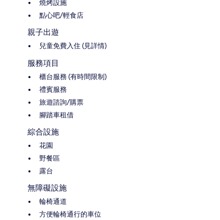
燒烤設施
點心吧/輕食店
親子出遊
兒童免費入住 (見詳情)
服務項目
櫃台服務 (有時間限制)
禮賓服務
旅遊諮詢/購票
腳踏車租借
綜合設施
花園
野餐區
露台
無障礙設施
輪椅通道
方便輪椅通行的車位