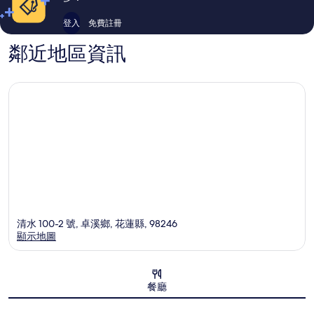
登入
免費註冊
鄰近地區資訊
清水 100-2 號, 卓溪鄉, 花蓮縣, 98246
顯示地圖
地圖
餐廳