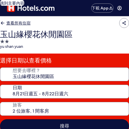
跳到主要內容
下載 App
查看所有住宿
玉山緣櫻花休閒園區
2.0
yu shan yuan
星
級
選擇日期以查看價格
住
宿
想要去哪裡？
日期
旅客
搜尋