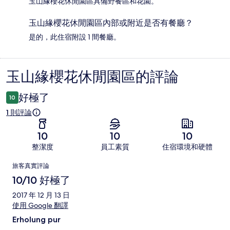
玉山緣櫻花休閒園區具備野餐區和花園。
玉山緣櫻花休閒園區內部或附近是否有餐廳？
是的，此住宿附設 1 間餐廳。
玉山緣櫻花休閒園區的評論
評
論
好極了
10
1 則評論
10
10
10
整潔度
員工素質
住宿環境和硬體
評
旅客真實評論
論
10/10 好極了
2017 年 12 月 13 日
使用 Google 翻譯
Erholung pur