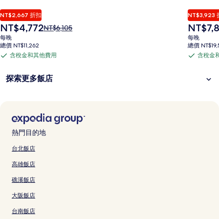
NT$2,667 折扣
NT$3,923
現
現
NT$4,772
NT$7,
原
NT$6,105
在
在
價
每晚
每晚
價
價
為
總價 NT$11,262
總價 NT$19,
格
格
NT$6,105，
含稅金和其他費用
含稅金
含
含
為
為
查
NT$4,772
NT$7,846
稅
稅
看
探索更多飯店
標
金
金
準
和
和
房
其
其
價
他
他
的
費
費
更
熱門目的地
多
用
用
資
台北飯店
訊。
高雄飯店
礁溪飯店
大阪飯店
台南飯店