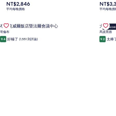
平
平
NT$2,846
NT$3,
均
均
平均每晚價格
平均每晚價
每
每
晚
晚
Gallery
查看布萊克威爾飯店暨法爾會議中心優惠
價
價
Gallery
查看大理
布萊克威爾飯店暨法爾會議中心
大理石山
格
格
VIP Acce
Carousel
Carous
為
為
哥倫布
馬波黑德
NT$2,846
NT$3,378
好極了
太棒
9.4
(1,551 則評論)
9.2