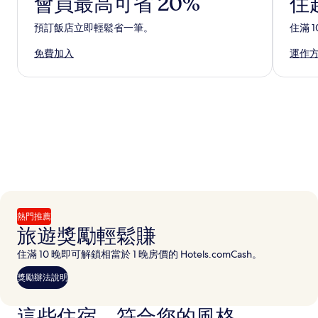
會員最高可省 20%
住
預訂飯店立即輕鬆省一筆。
住滿 
免費加入
運作
熱門推薦
旅遊獎勵輕鬆賺
住滿 10 晚即可解鎖相當於 1 晚房價的 Hotels.comCash。
獎勵辦法說明
這些住宿，符合您的風格​