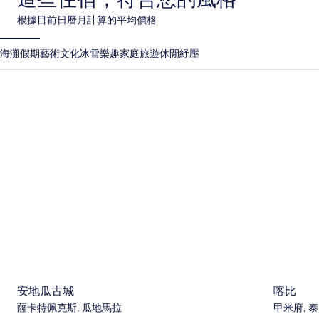
根據目前日曆月計算的平均價格
海灘假期
藝術文化
冰雪樂趣
家庭旅遊
休閒紓壓
安地瓜古城
喀比
安地瓜古城
喀比
薩卡特佩克斯, 瓜地馬拉
甲米府, 