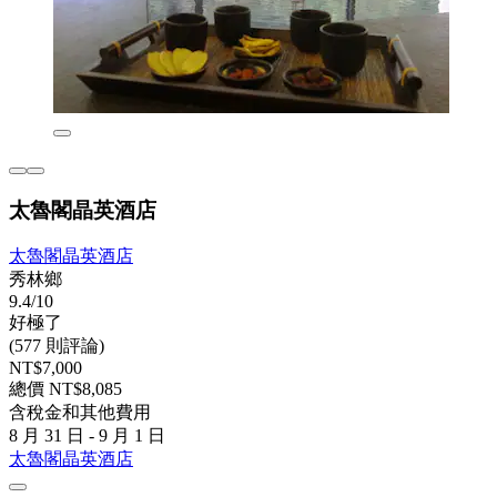
太魯閣晶英酒店
太魯閣晶英酒店
秀林鄉
9.4/10
好極了
(577 則評論)
NT$7,000
總價 NT$8,085
含稅金和其他費用
8 月 31 日 - 9 月 1 日
太魯閣晶英酒店