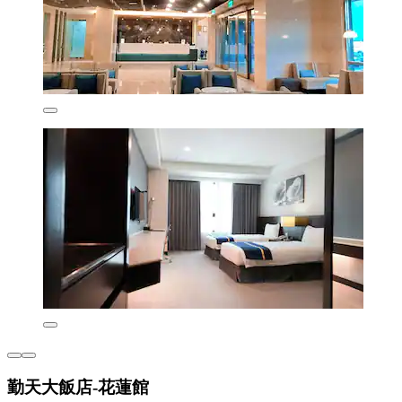
勤天大飯店-花蓮館