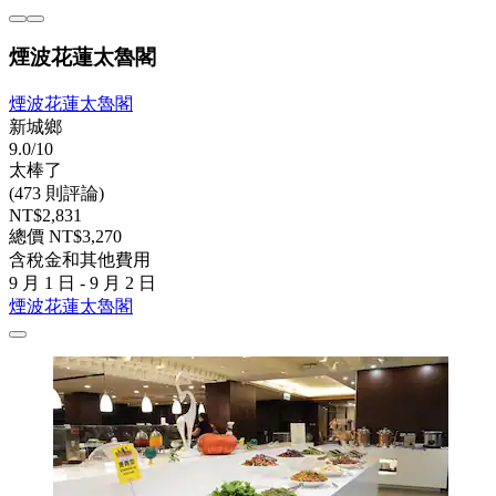
煙波花蓮太魯閣
煙波花蓮太魯閣
新城鄉
9.0/10
太棒了
(473 則評論)
NT$2,831
總價 NT$3,270
含稅金和其他費用
9 月 1 日 - 9 月 2 日
煙波花蓮太魯閣