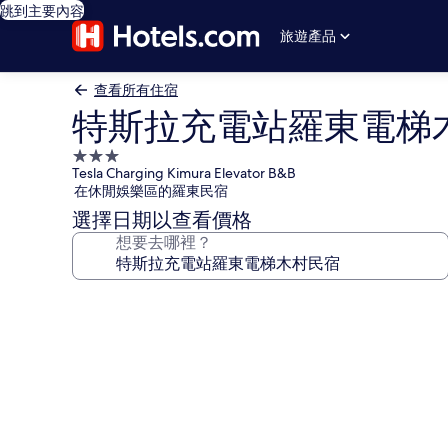
跳到主要內容
旅遊產品
查看所有住宿
特斯拉充電站羅東電梯
3.0
Tesla Charging Kimura Elevator B&B
星
在休閒娛樂區的羅東民宿
級
選擇日期以查看價格
住
想要去哪裡？
宿
特
斯
拉
充
電