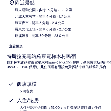
附近景點
羅東運動公園
- 步行 15 分鐘
- 1.3 公里
北城天主教堂
- 開車 4 分鐘
- 1.7 公里
地
羅東夜市
- 開車 6 分鐘
- 2.4 公里
羅東文化工場
- 開車 6 分鐘
- 2.7 公里
礁溪溫泉
- 開車 30 分鐘
- 23.0 公里
查看更多
特斯拉充電站羅東電梯木村民宿
特斯拉充電站羅東電梯木村民宿位於休閒娛樂區，是來羅東玩的住宿
06:00 - 10:00 供應)。此住宿還有附設免費腳踏車租借服務和露台。
飯店規模
5 間客房
入住/退房
入住登記開始時間：15:00；入住登記結束時間：任何