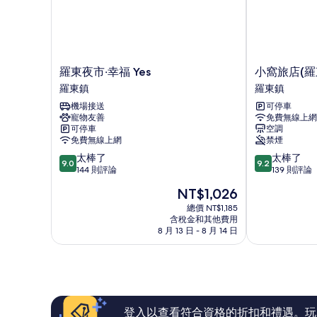
羅
小
羅東夜市‧幸福 Yes
小窩旅店(羅
東
窩
羅東鎮
羅東鎮
夜
旅
機場接送
可停車
市‧
店
寵物友善
免費無線上網
幸
(羅
可停車
空調
福
東
免費無線上網
禁煙
Yes
夜
9.0
9.2
太棒了
太棒了
羅
巿
9.0
9.2
分，
分，
144 則評論
139 則評論
東
店)
滿
滿
鎮
羅
現
NT$1,026
分
分
東
在
10
10
總價 NT$1,185
鎮
價
含稅金和其他費用
分，
分，
格
8 月 13 日 - 8 月 14 日
太
太
為
棒
棒
NT$1,026
了，
了，
144
139
則
則
評
評
論
論
登入以查看符合資格的折扣和禮遇。玩