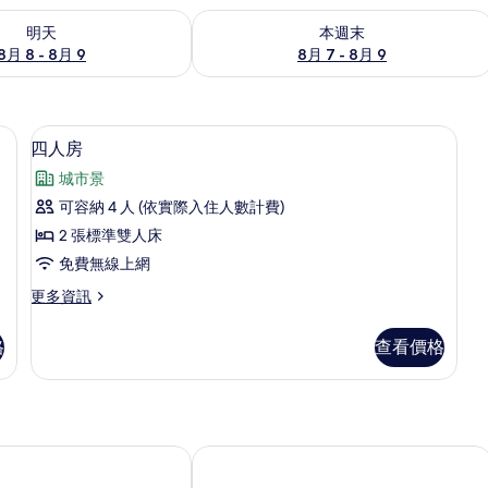
8 - 8月 9) 的供應情況
查看本週末 (8月 7 - 8月 9) 的供應情況
明天
本週末
8月 8 - 8月 9
8月 7 - 8月 9
費無線上網
書桌、遮光布/窗簾、隔音、免費無線
顯
13
四人房
示
城市景
四
可容納 4 人 (依實際入住人數計費)
人
2 張標準雙人床
房
免費無線上網
的
更
更多資訊
所
多
有
四
格
查看價格
人
相
房
片
的
詳
情
夜巿店)
宜蘭縣祕境 13 民宿