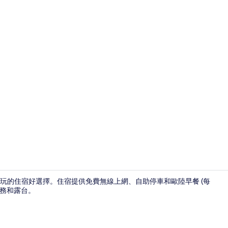
外觀
玩的住宿好選擇。住宿提供免費無線上網、自助停車和歐陸早餐 (每
借服務和露台。
大廳休息區