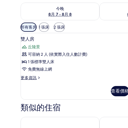
查看今晚 (8月 7 - 8月 8) 的供應情況
查看明天 (8月 
今晚
8月 7 - 8月 8
可
所有客房
1 張床
2 張床
用
書桌、遮光布/窗簾、隔音、免
顯
的
13
雙人房
示
客
丘陵景
房
雙
可容納 2 人 (依實際入住人數計費)
篩
人
1 張標準雙人床
選
房
條
免費無線上網
的
件
更
更多資訊
所
多
有
雙
查看價
人
相
房
片
的
類似的住宿
詳
情
羅東夜市‧幸福 Yes
小窩旅店(羅東