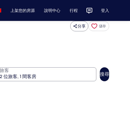
上架您的房源
說明中心
行程
登入
分享
儲存
旅客
搜尋