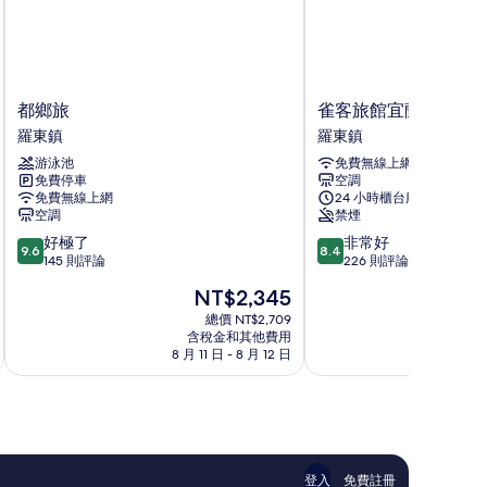
都
雀
都鄉旅
雀客旅館宜蘭羅東
鄉
客
羅東鎮
羅東鎮
旅
旅
游泳池
免費無線上網
羅
館
免費停車
空調
東
宜
免費無線上網
24 小時櫃台服務
鎮
蘭
空調
禁煙
羅
9.6
8.4
好極了
非常好
東
9.6
8.4
分，
分，
145 則評論
226 則評論
羅
滿
滿
東
現
NT$2,345
分
分
鎮
在
10
10
總價 NT$2,709
價
含稅金和其他費用
分，
分，
格
8 月 11 日 - 8 月 12 日
8 月
好
非
為
極
常
NT$2,345
了，
好，
145
226
則
則
評
評
論
論
登入
免費註冊