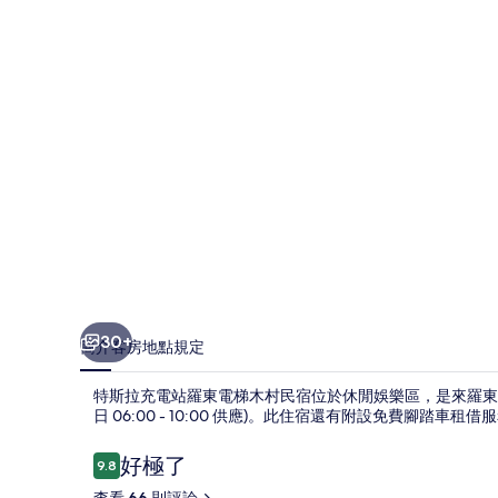
站
羅
東
電
梯
木
村
民
宿
的
30+
簡介
客房
地點
規定
相
特斯拉充電站羅東電梯木村民宿位於休閒娛樂區，是來羅東
片
日 06:00 - 10:00 供應)。此住宿還有附設免費腳踏車租
集
評
好極了
9.8
9.8 分，滿分 10 分，
論
查看 66 則評論