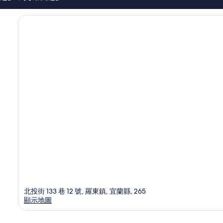
北投街 133 巷 12 號, 羅東鎮, 宜蘭縣, 265
顯示地圖