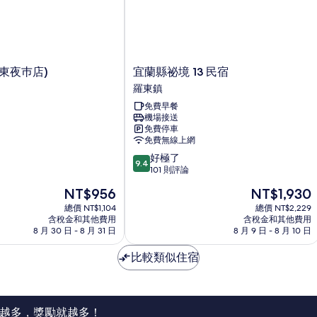
宜
東夜巿店)
宜蘭縣祕境 13 民宿
蘭
羅東鎮
縣
免費早餐
祕
機場接送
境
免費停車
13
免費無線上網
民
9.4
好極了
宿
9.4
分，
101 則評論
羅
滿
東
現
現
NT$956
NT$1,930
分
鎮
在
在
10
總價 NT$1,104
總價 NT$2,229
價
價
含稅金和其他費用
含稅金和其他費用
分，
格
格
8 月 30 日 - 8 月 31 日
8 月 9 日 - 8 月 10 日
好
為
為
極
NT$956
NT$1,930
比較類似住宿
了，
101
則
評
論
越多，獎勵就越多！