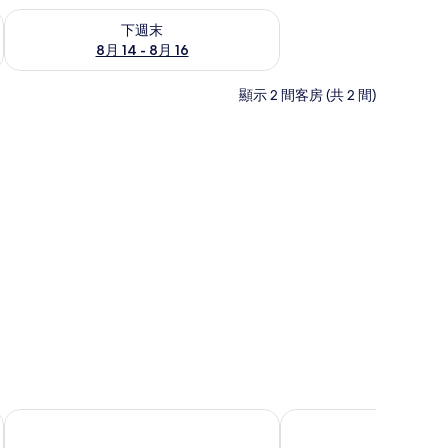
查看下週末 (8月 14 - 8月 16) 的供應情況
下週末
8月 14 - 8月 16
顯示 2 間客房 (共 2 間)
上網
都鄉旅
雀客旅館宜蘭羅東