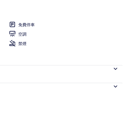
/窗簾、隔音、免費無線上網
免費停車
空調
禁煙