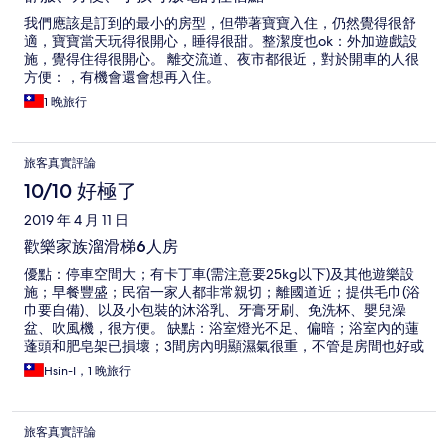
我們應該是訂到的最小的房型，但帶著寶寶入住，仍然覺得很舒
適，寶寶當天玩得很開心，睡得很甜。整潔度也ok：外加遊戲設
施，覺得住得很開心。 離交流道、夜市都很近，對於開車的人很
方便：，有機會還會想再入住。
1 晚旅行
旅客真實評論
10/10 好極了
2019 年 4 月 11 日
歡樂家族溜滑梯6人房
優點：停車空間大；有卡丁車(需注意要25kg以下)及其他遊樂設
施；早餐豐盛；民宿一家人都非常親切；離國道近；提供毛巾(浴
巾要自備)、以及小包裝的沐浴乳、牙膏牙刷、免洗杯、嬰兒澡
盆、吹風機，很方便。 缺點：浴室燈光不足、偏暗；浴室內的蓮
蓬頭和肥皂架已損壞；3間房內明顯濕氣很重，不管是房間也好或
者棉被都有異味；其中一間房間裡的電視是非常舊型的(很厚)，其
Hsin-I，1 晚旅行
實字幕都看的不太清楚、有點吃力6人房共用1間衛浴有點不太
夠；如果公共空間能增加一間廁所會更好 入住房型；歡樂家族溜
滑梯6人房、1晚
旅客真實評論