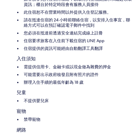
資訊；櫃台於特定時段會有服務人員接待
此住宿恕不在營業時間以外提供入住登記服務。
請在抵達住宿的 24 小時前聯絡住宿，以安排入住事宜，聯
絡方式可以在預訂確認電子郵件中找到
您必須在抵達前透過安全連結完成線上註冊
住宿要求旅客在入住前下載住宿的 LINE App
住宿提供的資訊可能經由自動翻譯工具翻譯
入住須知
需提供信用卡、金融卡或以現金做為雜費的押金
可能需要出示政府核發且附有照片的證件
辦理入住手續的最低年齡為 18 歲
兒童
不提供嬰兒床
寵物
禁帶寵物
網路