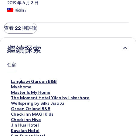
2019 年 6 月 3 日
1 晚旅行
查看 22 則評論
繼續探索
住宿
L
Langkawi Garden B&B
a
M
Myahome
n
y
M
Master Is My Home
g
a
a
T
The Moment Hotel Yilan by Lakeshore
k
h
s
h
W
Wellspring by Silks Jiao Xi
a
o
t
e
e
G
Green Ozland B&B
w
m
e
M
l
r
C
Check inn MAGI Kids
i
e
r
o
l
e
h
C
Check inn Hive
G
的
I
m
s
e
e
h
J
Jin Hua Hotel
a
連
s
e
p
n
c
e
i
K
Kavalan Hotel
r
結
M
n
r
O
k
c
n
a
S