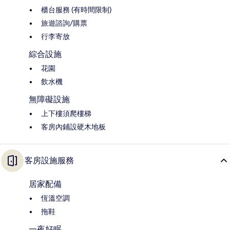
櫃台服務 (有時間限制)
旅遊諮詢/購票
行李寄放
綜合設施
花園
飲水機
無障礙設施
上下樓須爬樓梯
客房內鋪設硬木地板
客房設施服務
居家配備
恆溫空調
拖鞋
一夜好眠