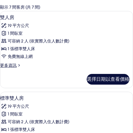
的
顯示 7 間客房 (共 7 間)
客
雙人房 | 免費無線上網、床單
顯
3
雙人房
房
示
篩
19 平方公尺
雙
選
1 間臥室
人
條
可容納 2 人 (依實際入住人數計費)
房
件
1 張標準雙人床
的
免費無線上網
所
更
更多資訊
有
多
相
雙
選擇日期以查看價格
人
片
房
的
標準雙人房 | 免費無線上網、床單
顯
3
詳
標準雙人房
示
情
19 平方公尺
標
1 間臥室
準
可容納 2 人 (依實際入住人數計費)
雙
1 張標準雙人床