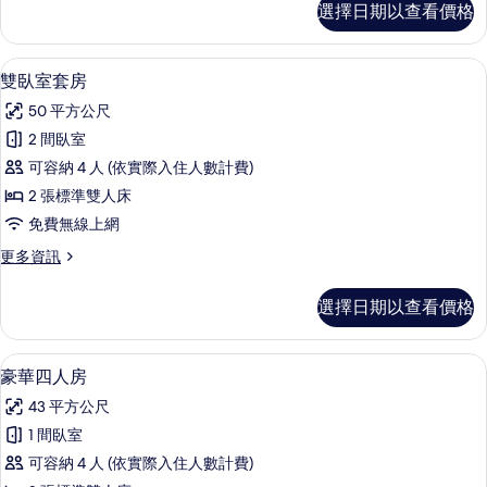
所
選擇日期以查看價格
準
有
四
相
人
雙臥室套房 | 免費無線上網、床單
顯
6
房
雙臥室套房
片
示
的
50 平方公尺
詳
雙
情
2 間臥室
臥
可容納 4 人 (依實際入住人數計費)
室
2 張標準雙人床
套
免費無線上網
房
更
更多資訊
的
多
所
雙
選擇日期以查看價格
臥
有
室
相
套
豪華四人房 | 免費無線上網、床單
顯
6
房
豪華四人房
片
示
的
43 平方公尺
詳
豪
情
1 間臥室
華
可容納 4 人 (依實際入住人數計費)
四