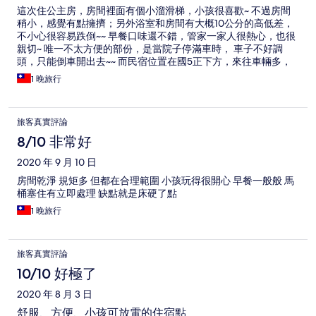
這次住公主房，房間裡面有個小溜滑梯，小孩很喜歡~ 不過房間
稍小，感覺有點擁擠；另外浴室和房間有大概10公分的高低差，
不小心很容易跌倒~~ 早餐口味還不錯，管家一家人很熱心，也很
親切~ 唯一不太方便的部份，是當院子停滿車時， 車子不好調
頭，只能倒車開出去~~ 而民宿位置在國5正下方，來往車輛多，
有點在考驗駕駛的技術就是了~ 只能倒退開出去~
1 晚旅行
旅客真實評論
8/10 非常好
2020 年 9 月 10 日
房間乾淨 規矩多 但都在合理範圍 小孩玩得很開心 早餐一般般 馬
桶塞住有立即處理 缺點就是床硬了點
1 晚旅行
旅客真實評論
10/10 好極了
2020 年 8 月 3 日
舒服、方便、小孩可放電的住宿點