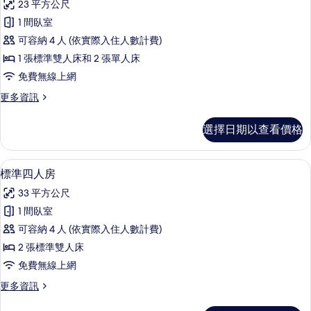
23 平方公尺
詳
高
情
1 間臥室
級
可容納 4 人 (依實際入住人數計費)
家
1 張標準雙人床和 2 張單人床
庭
免費無線上網
房
更
更多資訊
的
多
所
高
選擇日期以查看價格
級
有
家
相
庭
標準四人房 | 免費無線上網、床單
顯
6
房
標準四人房
片
示
的
33 平方公尺
詳
標
情
1 間臥室
準
可容納 4 人 (依實際入住人數計費)
四
2 張標準雙人床
人
免費無線上網
房
更
更多資訊
的
多
標