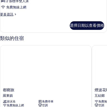
2 張標準雙人床
人
免費無線上網
房
更
更多資訊
的
多
所
豪
選擇日期以查看價格
華
有
四
相
人
類似的住宿
房
片
的
都鄉旅
煙波花時
詳
情
都
煙
都鄉旅
煙波花
鄉
波
羅東鎮
五結鄉
旅
花
游泳池
免費停車
免費無
羅
時
免費無線上網
空調
空調
東
間