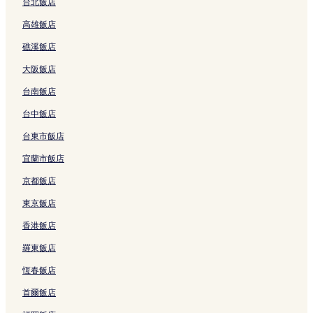
結
的
的
&
n
結
連
e
i
台北飯店
連
連
B
的
結
l
l
高雄飯店
結
結
的
連
的
的
連
結
連
連
礁溪飯店
結
結
結
大阪飯店
台南飯店
台中飯店
台東市飯店
宜蘭市飯店
京都飯店
東京飯店
香港飯店
羅東飯店
恆春飯店
首爾飯店