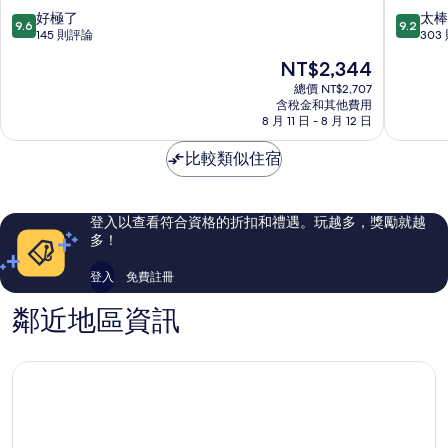
鎮
宜
9.6
9.2
好極了
太棒
9.6
9.2
蘭
分，
分，
145 則評論
303
傳
滿
滿
現
NT$2,344
藝
分
分
在
五
10
10
總價 NT$2,707
價
含稅金和其他費用
結
分，
分，
格
8 月 11 日 - 8 月 12 日
鄉
好
太
為
極
棒
NT$2,344
比較類似住宿
了，
了，
145
303
則
則
評
評
登入以查看符合資格的折扣和禮遇。玩越多，獎勵就越
論
論
多！
登入
免費註冊
鄰近地區資訊