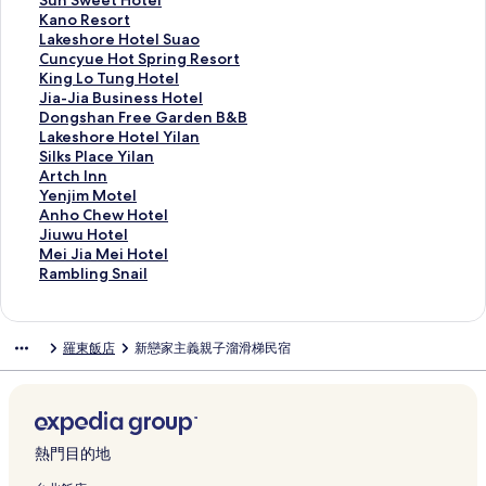
Sun Sweet Hotel
d
y
t
i
z
i
k
H
v
u
K
Kano Resort
e
H
H
n
l
n
i
u
a
n
a
L
Lakeshore Hotel Suao
n
o
o
g
a
n
n
a
l
S
n
a
C
Cuncyue Hot Spring Resort
B
m
t
b
n
M
n
H
a
w
o
k
u
K
King Lo Tung Hotel
&
e
e
y
d
A
H
o
n
e
R
e
n
i
J
Jia-Jia Business Hotel
B
的
l
S
B
G
i
t
H
e
e
s
c
n
i
D
Dongshan Free Garden B&B
的
連
Y
i
&
I
v
e
o
t
s
h
y
g
a
o
L
Lakeshore Hotel Yilan
連
結
i
l
B
K
e
l
t
H
o
o
u
L
-
n
a
S
Silks Place Yilan
結
l
k
的
i
的
的
e
o
r
r
e
o
J
g
k
i
A
Artch Inn
a
s
連
d
連
連
l
t
t
e
H
T
i
s
e
l
r
Y
Yenjim Motel
n
J
結
s
結
結
的
e
的
H
o
u
a
h
s
k
t
e
A
Anho Chew Hotel
b
i
的
連
l
連
o
t
n
B
a
h
s
c
n
n
J
Jiuwu Hotel
y
a
連
結
的
結
t
S
g
u
n
o
P
h
j
h
i
M
Mei Jia Mei Hotel
L
o
結
連
e
p
H
s
F
r
l
I
i
o
u
e
R
Rambling Snail
a
X
結
l
r
o
i
r
e
a
n
m
C
w
i
a
k
i
S
i
t
n
e
H
c
n
M
h
u
J
m
e
的
u
n
e
e
e
o
e
的
o
e
H
i
b
羅東飯店
新戀家主義親子溜滑梯民宿
s
連
a
g
l
s
G
t
Y
連
t
w
o
a
l
h
結
o
R
的
s
a
e
i
結
e
H
t
M
i
o
的
e
連
H
r
l
l
l
o
e
e
n
r
連
s
結
o
d
Y
a
的
t
l
i
g
e
結
o
t
e
i
n
連
e
的
H
S
的
r
e
n
l
的
結
l
連
o
n
熱門目的地
連
t
l
B
a
連
的
結
t
a