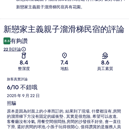
新戀家主義親子溜滑梯民宿具有花園。
新戀家主義親子溜滑梯民宿的評論
評
論
有夠讚
8.6
22 則評論
8.4
7.4
8.6
整潔度
地點
員工素質
評
旅客真實評論
論
6/10 不錯哦
2025 年 9 月 22 日
照騙
原本是因為封面上的小車而訂的, 結果到了現場, 什麼都沒有,房間
的溜滑梯下方沒有固定的緩衝墊 , 其實是很危險, 希望可以改進,
客餐廳沒有冷氣, 用餐空間很悶熱,房間的沙發很不好坐, 會一直往
下滑, 還好房間的球池,小孫子玩得很開心, 值得讚賞的是服務人員