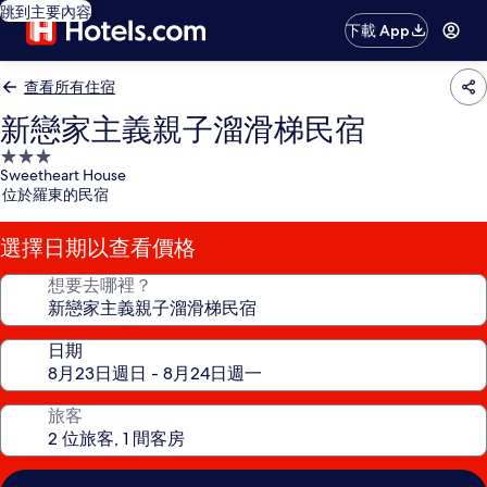
跳到主要內容
下載 App
查看所有住宿
新戀家主義親子溜滑梯民宿
3.0
Sweetheart House
星
位於羅東的民宿
級
住
選擇日期以查看價格
宿
想要去哪裡？
日期
旅客