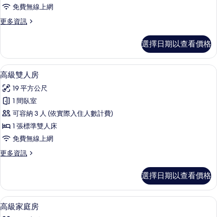
人
免費無線上網
房
更
更多資訊
的
多
所
標
選擇日期以查看價格
準
有
雙
相
人
高級雙人房 | 免費無線上網、床單
顯
5
房
高級雙人房
片
示
的
19 平方公尺
詳
高
情
1 間臥室
級
可容納 3 人 (依實際入住人數計費)
雙
1 張標準雙人床
人
免費無線上網
房
更
更多資訊
的
多
所
高
選擇日期以查看價格
級
有
雙
相
人
高級家庭房 | 免費無線上網、床單
顯
12
房
高級家庭房
片
示
的