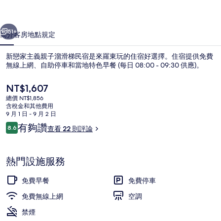
子
一個
下一個
溜
51+
簡介
客房
地點
規定
滑
新戀家主義親子溜滑梯民宿是來羅東玩的住宿好選擇。住宿提供免費
梯
無線上網、自助停車和當地特色早餐 (每日 08:00 - 09:30 供應)。
民
目
NT$1,607
宿
前
總價 NT$1,856
的
含稅金和其他費用
的
價
9 月 1 日 - 9 月 2 日
格
相
評
有夠讚
8.6
查看 22 則評論
是
8.6 分，滿分 10 分，
論
庭園
片
NT$1,607
集
熱門設施服務
免費早餐
免費停車
免費無線上網
空調
禁煙