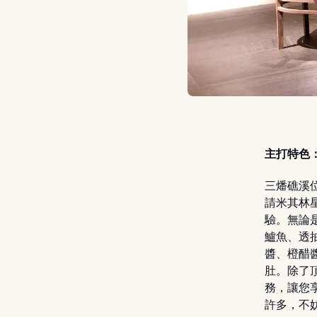
主打特色
三燔礁溪
請米其林
驗。無論
鱸魚、透
醬、橙醋
肚。除了
務，讓您
許多，不