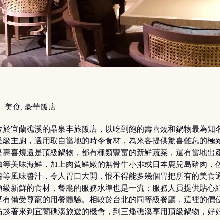
：
美食, 豪華飯店
位於宜蘭礁溪的晶泉丰旅飯店，以吃到飽的壽喜燒和鍋物最為知
星級主廚，選用取自當地的時令食材，為來客提供驚喜難忘的極
是壽喜燒還是頂級鍋物，都有種類豐富的新鮮蔬菜，還有當地出
抽等美味海鮮，加上肉質鮮嫩的無骨牛小排或日本鹿兒島豬肉，
醬等風味醬汁，令人胃口大開，恨不得能多幾個胃把所有的美食
頂級新鮮的食材，餐廳的服務水準也是一流；服務人員提供貼心
享有備受尊寵的用餐體驗。相較於台北的同等級餐廳，這裡的價
妨趁著來到宜蘭礁溪旅遊的機會，到三燔礁溪享用頂級鍋物，好