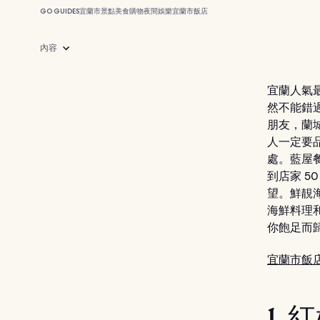
GO GUIDES
宜蘭市
景點
美食
購物
夜間娛樂
宜蘭市飯店
內容
宜蘭人氣
然不能錯
朋友，蘭
人一定要
處。藍屋
到店家 
望。鮮靚
海鮮料理
你飽足而
宜蘭市飯
1.