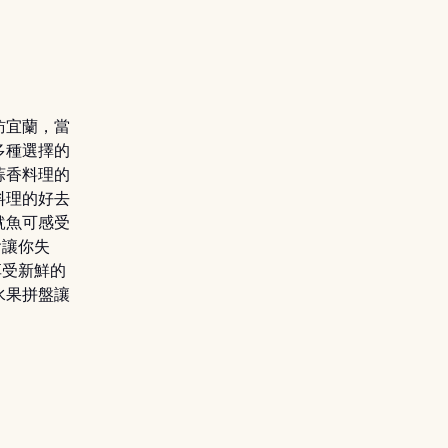
訪宜蘭，當
多種選擇的
蒜香料理的
料理的好去
魷魚可感受
會讓你失
享受新鮮的
水果拼盤讓