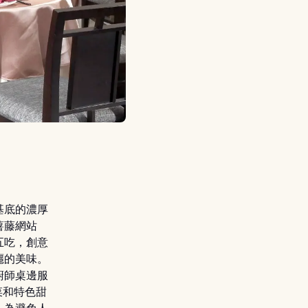
基底的濃厚
薯藤網站
五吃，創意
癮的美味。
廚師桌邊服
菜和特色甜