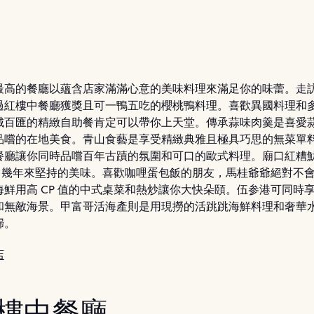
最高的餐廳以蘊含店家滿滿心意的美味料理來滿足你的味蕾。走
過紅樓中餐廳獲獎且可一鴨五吃的櫻桃鴨料理。喜歡異國料理和
城百匯的精緻自助餐肯定可以帶你上天堂。傳承蒜味肉羹是喜愛
品嚐的在地美食。青山食藝是享受精緻典雅且極具巧思的無菜單
餐廳讓你同時品嚐百年古蹟的氛圍和可口的歐式料理。廟口紅糟
50 幾年來堅持的美味。喜歡咖哩蛋包飯的朋友，馬桂爺爺絕對不
海鮮用高 CP 值的中式桌菜和熱炒讓你大快朵頤。伍参港可同時
和無敵海景。甲富哥活海產則是用現撈的活跳跳海鮮料理和奢華
歸。
店
 紅樓中餐廳