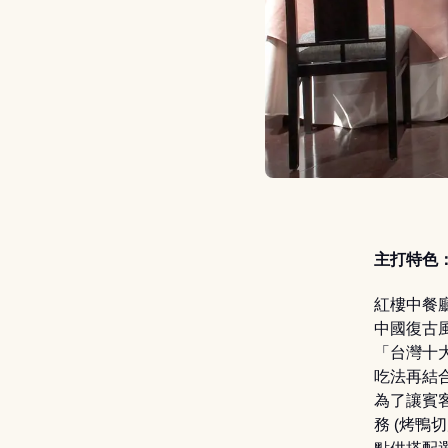
主打特色
紅樓中餐
中國復古
「台灣十
吃法再結
為了讓賓
務 (烤