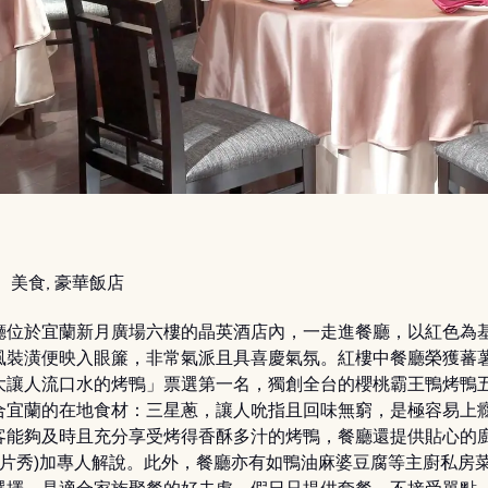
：
美食, 豪華飯店
廳位於宜蘭新月廣場六樓的晶英酒店內，一走進餐廳，以紅色為
風裝潢便映入眼簾，非常氣派且具喜慶氣氛。紅樓中餐廳榮獲蕃
大讓人流口水的烤鴨」票選第一名，獨創全台的櫻桃霸王鴨烤鴨
合宜蘭的在地食材：三星蔥，讓人吮指且回味無窮，是極容易上
客能夠及時且充分享受烤得香酥多汁的烤鴨，餐廳還提供貼心的
鴨切片秀)加專人解說。此外，餐廳亦有如鴨油麻婆豆腐等主廚私房