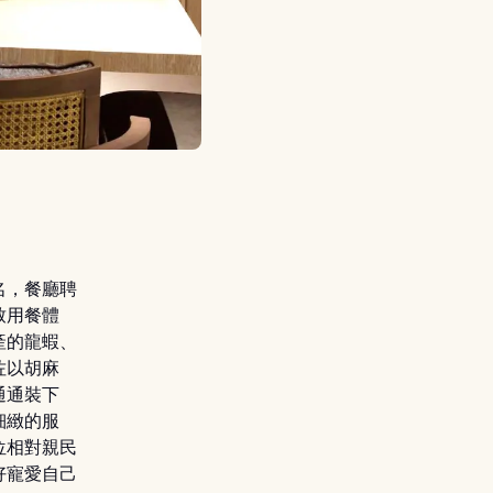
名，餐廳聘
致用餐體
產的龍蝦、
佐以胡麻
通通裝下
細緻的服
位相對親民
好寵愛自己