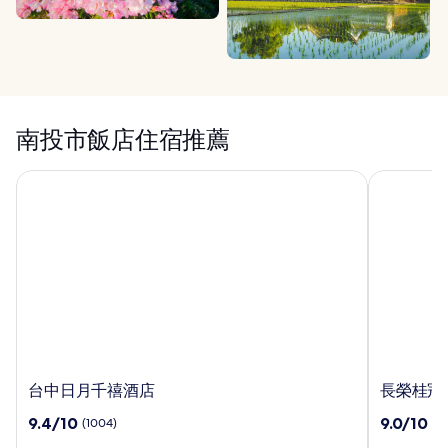
南投市飯店住宿推薦
台中日月千禧酒店
長榮桂冠酒店
台
長
台中日月千禧酒店
長榮桂冠酒
中
榮
9.4
9.0
9.4/10
9.0/10
(1004)
(10
日
桂
分，
分，