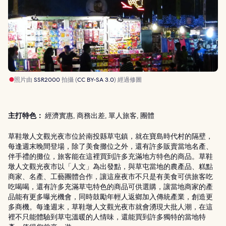
照片由
SSR2000
拍攝 (
CC BY-SA 3.0
) 經過修圖
主打特色：
經濟實惠, 商務出差, 單人旅客, 團體
草鞋墩人文觀光夜市位於南投縣草屯鎮，就在寶島時代村的隔壁，
每逢週末晚間登場，除了美食攤位之外，還有許多販賣當地名產、
伴手禮的攤位，旅客能在這裡買到許多充滿地方特色的商品。草鞋
墩人文觀光夜市以「人文」為出發點，與草屯當地的農產品、糕點
商家、名產、工藝團體合作，讓這座夜市不只是有美食可供旅客吃
吃喝喝，還有許多充滿草屯特色的商品可供選購，讓當地商家的產
品能有更多曝光機會，同時鼓勵年輕人返鄉加入傳統產業，創造更
多商機。每逢週末，草鞋墩人文觀光夜市就會湧現大批人潮，在這
裡不只能體驗到草屯溫暖的人情味，還能買到許多獨特的當地特