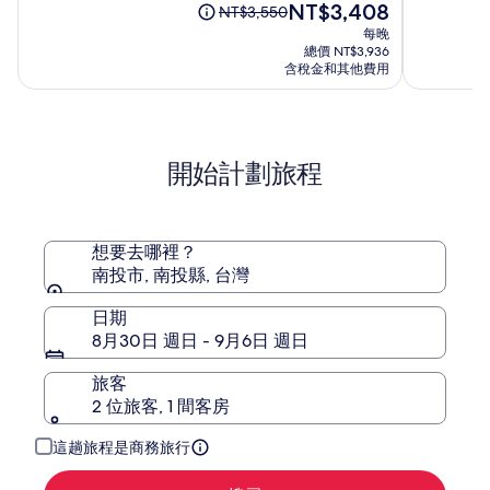
月
冠
現
NT$3,408
滿
滿
原
NT$3,550
千
酒
在
分
分
價
每晚
禧
店
價
10，
10，
為
總價 NT$3,936
酒
(台
格
(1004)
(1014)
NT$3,550，
含稅金和其他費用
店
為
中)
查
NT$3,408
看
標
準
開始計劃旅程
房
價
的
更
多
想要去哪裡？
資
南投市, 南投縣, 台灣
訊。
日期
8月30日 週日 - 9月6日 週日
旅客
2 位旅客, 1 間客房
這趟旅程是商務旅行