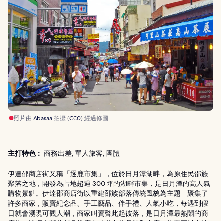
照片由
Abasaa
拍攝 (
CC0
) 經過修圖
主打特色：
商務出差, 單人旅客, 團體
伊達邵商店街又稱「逐鹿市集」，位於日月潭湖畔，為原住民邵族
聚落之地，開發為占地超過 300 坪的湖畔市集，是日月潭的高人氣
購物景點。伊達邵商店街以重建邵族部落傳統風貌為主題，聚集了
許多商家，販賣紀念品、手工藝品、伴手禮、人氣小吃，每遇到假
日就會湧現可觀人潮，商家叫賣聲此起彼落，是日月潭最熱鬧的商