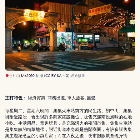
照片由
Mk2010
拍攝 (
CC BY-SA 4.0
) 經過修圖
主打特色：
經濟實惠, 商務出差, 單人旅客, 團體
每星期二、星期六晚間，集集火車站前方的民生路、初中街、集集
街附近路段，會出現許多商家搭設攤位，販售充滿南投風味的在地
小吃、生活用品、童趣玩具，是充滿活力的夜間市集。集集火車站
是集集鎮的精華地帶，附近街道本身就是熱鬧商圈，有許多販售集
集主題紀念品的小鎮店家；而在入夜之後，夜市攤販就會現身街