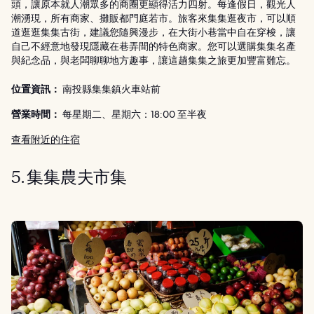
頭，讓原本就人潮眾多的商圈更顯得活力四射。每逢假日，觀光人
潮湧現，所有商家、攤販都門庭若市。旅客來集集逛夜市，可以順
道逛逛集集古街，建議您隨興漫步，在大街小巷當中自在穿梭，讓
自己不經意地發現隱藏在巷弄間的特色商家。您可以選購集集名產
與紀念品，與老闆聊聊地方趣事，讓這趟集集之旅更加豐富難忘。
位置資訊：
南投縣集集鎮火車站前
營業時間：
每星期二、星期六：18:00 至半夜
查看附近的住宿
5. 集集農夫市集