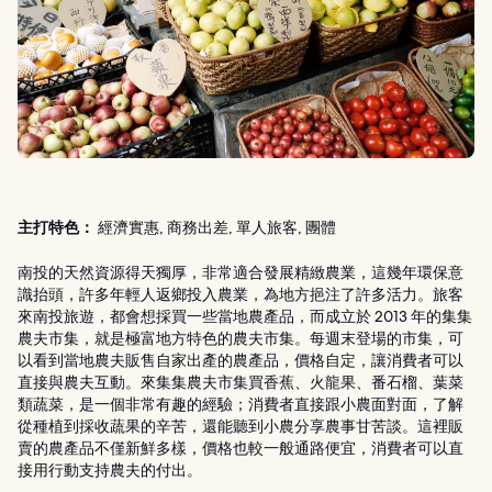
主打特色：
經濟實惠, 商務出差, 單人旅客, 團體
南投的天然資源得天獨厚，非常適合發展精緻農業，這幾年環保意
識抬頭，許多年輕人返鄉投入農業，為地方挹注了許多活力。旅客
來南投旅遊，都會想採買一些當地農產品，而成立於 2013 年的集集
農夫市集，就是極富地方特色的農夫市集。每週末登場的市集，可
以看到當地農夫販售自家出產的農產品，價格自定，讓消費者可以
直接與農夫互動。來集集農夫市集買香蕉、火龍果、番石榴、葉菜
類蔬菜，是一個非常有趣的經驗；消費者直接跟小農面對面，了解
從種植到採收蔬果的辛苦，還能聽到小農分享農事甘苦談。這裡販
賣的農產品不僅新鮮多樣，價格也較一般通路便宜，消費者可以直
接用行動支持農夫的付出。