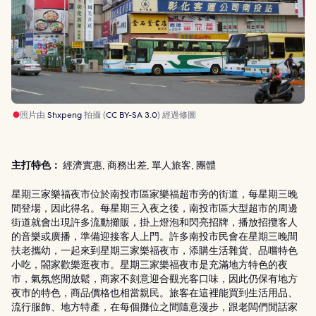
照片由
Shxpeng
拍攝 (
CC BY-SA 3.0
) 經過修圖
主打特色：
經濟實惠, 商務出差, 單人旅客, 團體
星期三家樂福夜市位於南投市區家樂福超市旁的街道，每星期三晚
間登場，因此得名。每星期三入夜之後，南投市區大型超市的周邊
街道就會出現許多流動攤販，掛上燈泡和閃亮招牌，播放招攬客人
的音樂或廣播，準備迎接客人上門。許多南投市民會在星期三晚間
扶老攜幼，一起來到星期三家樂福夜市，添購生活雜貨、品嚐特色
小吃，閤家歡樂逛夜市。星期三家樂福夜市是充滿地方特色的夜
市，氣氛悠閒放鬆，商家不刻意迎合觀光客口味，因此仍保有地方
夜市的特色，商品價格也相當親民。旅客在這裡能買到生活用品、
流行服飾、地方特產，在每個攤位之間隨意漫步，跟老闆們閒話家