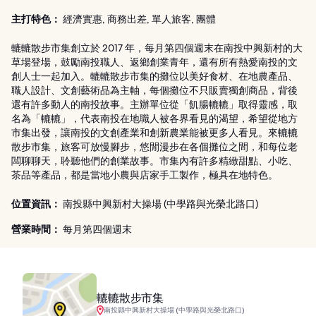
主打特色：
經濟實惠, 商務出差, 單人旅客, 團體
轆轆散步市集創立於 2017 年，每月第四個週末在南投中興新村的大
草場登場，鼓勵南投職人、返鄉創業青年，還有所有熱愛南投的文
創人士一起加入。轆轆散步市集的攤位以美好食材、在地農產品、
職人設計、文創藝術品為主軸，每個攤位不只販賣獨創商品，背後
還有許多動人的南投故事。主辦單位從「飢腸轆轆」取得靈感，取
名為「轆轆」，代表南投在地職人被各界看見的渴望，希望從地方
市集出發，讓南投的文創產業和創新農業能被更多人看見。來轆轆
散步市集，旅客可放慢腳步，悠閒漫步在各個攤位之間，和每位老
闆聊聊天，聆聽他們的創業故事。市集內有許多精緻甜點、小吃、
茶品等產品，都是當地小農與店家手工製作，極具在地特色。
位置資訊：
南投縣中興新村大操場 (中學路與光榮北路口)
營業時間：
每月第四個週末
轆轆散步市集
南投縣中興新村大操場 (中學路與光榮北路口)