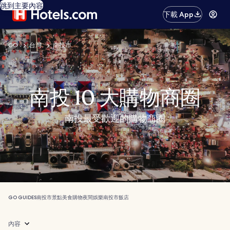
跳到主要內容
下載 App
GO
台灣
南投市
南投 10 大購物商圈
南投最受歡迎的購物商圈
GO GUIDES
南投市
景點
美食
購物
夜間娛樂
南投市飯店
內容