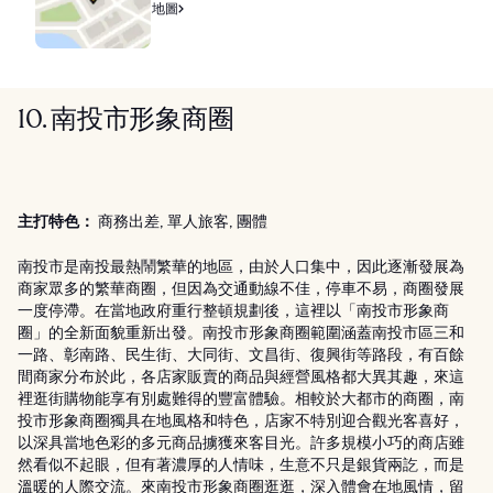
地圖
10. 南投市形象商圈
主打特色：
商務出差, 單人旅客, 團體
南投市是南投最熱鬧繁華的地區，由於人口集中，因此逐漸發展為
商家眾多的繁華商圈，但因為交通動線不佳，停車不易，商圈發展
一度停滯。在當地政府重行整頓規劃後，這裡以「南投市形象商
圈」的全新面貌重新出發。南投市形象商圈範圍涵蓋南投市區三和
一路、彰南路、民生街、大同街、文昌街、復興街等路段，有百餘
間商家分布於此，各店家販賣的商品與經營風格都大異其趣，來這
裡逛街購物能享有別處難得的豐富體驗。相較於大都市的商圈，南
投市形象商圈獨具在地風格和特色，店家不特別迎合觀光客喜好，
以深具當地色彩的多元商品擄獲來客目光。許多規模小巧的商店雖
然看似不起眼，但有著濃厚的人情味，生意不只是銀貨兩訖，而是
溫暖的人際交流。來南投市形象商圈逛逛，深入體會在地風情，留