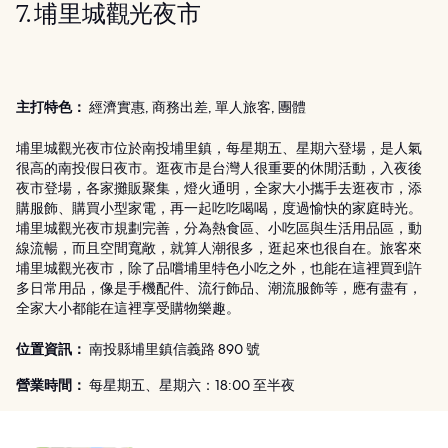
7. 埔里城觀光夜市
主打特色：
經濟實惠, 商務出差, 單人旅客, 團體
埔里城觀光夜市位於南投埔里鎮，每星期五、星期六登場，是人氣
很高的南投假日夜市。逛夜市是台灣人很重要的休閒活動，入夜後
夜市登場，各家攤販聚集，燈火通明，全家大小攜手去逛夜市，添
購服飾、購買小型家電，再一起吃吃喝喝，度過愉快的家庭時光。
埔里城觀光夜市規劃完善，分為熱食區、小吃區與生活用品區，動
線流暢，而且空間寬敞，就算人潮很多，逛起來也很自在。旅客來
埔里城觀光夜市，除了品嚐埔里特色小吃之外，也能在這裡買到許
多日常用品，像是手機配件、流行飾品、潮流服飾等，應有盡有，
全家大小都能在這裡享受購物樂趣。
位置資訊：
南投縣埔里鎮信義路 890 號
營業時間：
每星期五、星期六：18:00 至半夜