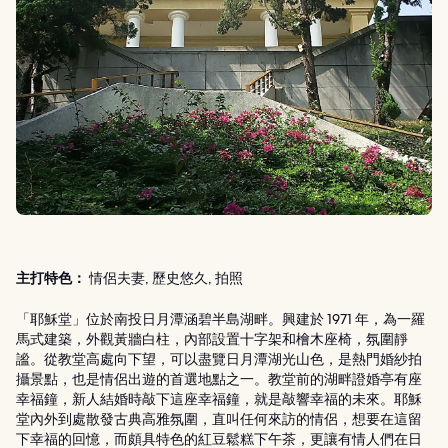
主打特色：
情侶夫妻, 歷史悠久, 拍照
「耶穌堂」位於南投日月潭涵碧半島湖畔。興建於 1971 年，為一羅
馬式建築，外觀黃牆白柱，內部設置十字架和檜木座椅，氛圍靜
謐。從教堂高處向下望，可以盡覽日月潭湖光山色，是熱門婚紗拍
攝景點，也是情侶出遊的首選地點之一。教堂前的湖畔證婚亭有座
幸福鐘，新人結婚時敲下這座幸福鐘，就是敲響幸福的未來。耶穌
堂內外到處散發古典高雅氛圍，直叫任何來訪的情侶，想要在這留
下幸福的回憶，而頗具特色的紅豆鬆糕下午茶，更讓有情人們在日