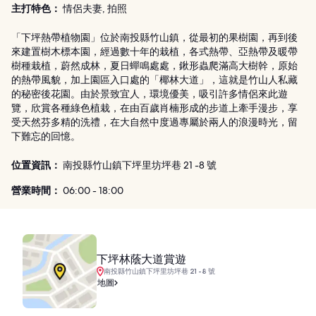
主打特色：
情侶夫妻, 拍照
「下坪熱帶植物園」位於南投縣竹山鎮，從最初的果樹園，再到後
來建置樹木標本園，經過數十年的栽植，各式熱帶、亞熱帶及暖帶
樹種栽植，蔚然成林，夏日蟬鳴處處，鍬形蟲爬滿高大樹幹，原始
的熱帶風貌，加上園區入口處的「椰林大道」，這就是竹山人私藏
的秘密後花園。由於景致宜人，環境優美，吸引許多情侶來此遊
覽，欣賞各種綠色植栽，在由百歲肖楠形成的步道上牽手漫步，享
受天然芬多精的洗禮，在大自然中度過專屬於兩人的浪漫時光，留
下難忘的回憶。
位置資訊：
南投縣竹山鎮下坪里坊坪巷 21 -8 號
營業時間：
06:00 - 18:00
下坪林蔭大道賞遊
南投縣竹山鎮下坪里坊坪巷 21 -8 號
地圖