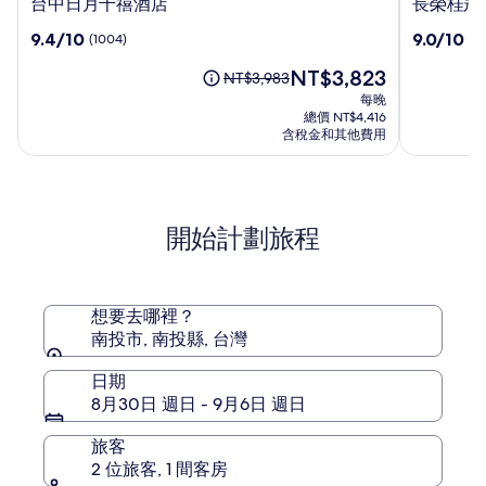
台
長
台中日月千禧酒店
長榮桂冠酒
中
榮
9.4
9.0
9.4/10
9.0/10
(1004)
(10
日
桂
分，
分，
月
冠
現
NT$3,823
滿
滿
原
NT$3,983
千
酒
在
分
分
價
每晚
禧
店
價
10，
10，
為
總價 NT$4,416
酒
(台
格
(1004)
(1014)
NT$3,983，
含稅金和其他費用
店
為
中)
查
NT$3,823
看
標
準
開始計劃旅程
房
價
的
更
多
想要去哪裡？
資
南投市, 南投縣, 台灣
訊。
日期
8月30日 週日 - 9月6日 週日
旅客
2 位旅客, 1 間客房