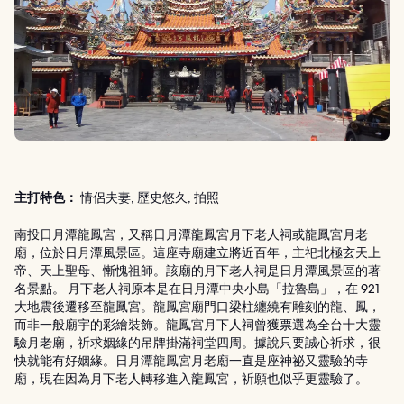
主打特色：
情侶夫妻, 歷史悠久, 拍照
南投日月潭龍鳳宮，又稱日月潭龍鳳宮月下老人祠或龍鳳宮月老
廟，位於日月潭風景區。這座寺廟建立將近百年，主祀北極玄天上
帝、天上聖母、慚愧祖師。該廟的月下老人祠是日月潭風景區的著
名景點。 月下老人祠原本是在日月潭中央小島「拉魯島」，在 921
大地震後遷移至龍鳳宮。龍鳳宮廟門口梁柱纏繞有雕刻的龍、鳳，
而非一般廟宇的彩繪裝飾。龍鳳宮月下人祠曾獲票選為全台十大靈
驗月老廟，祈求姻緣的吊牌掛滿祠堂四周。據說只要誠心祈求，很
快就能有好姻緣。日月潭龍鳳宮月老廟一直是座神祕又靈驗的寺
廟，現在因為月下老人轉移進入龍鳳宮，祈願也似乎更靈驗了。