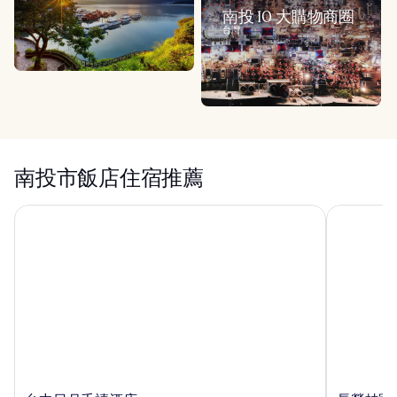
南投 10 大購物商圈
台灣
南投市飯店住宿推薦
台中日月千禧酒店
長榮桂冠酒店