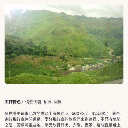
主打特色：
情侶夫妻, 拍照, 探險
位在埔里鎮東北方的虎頭山海拔約 5、600 公尺，氣流穩定，適合
進行飛行傘休閒運動。愛好飛行傘的旅客們來到這裡，不只有地勢
之便，俯瞰埔里盆地，享受欣賞日出、夕陽、夜景，還能直接飛上