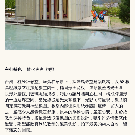
主打特色：
情侶夫妻, 拍照
台灣「桃米紙教堂」坐落在草原上，採羅馬教堂建築風格，以 58 根
高壓紙漿立柱撐起教堂內部，橢圓形天花板，屋頂覆蓋透光天幕，
長形外牆採用玻璃纖維浪板，巧妙地讓外牆與立柱間，構成橢圓形
的一道迴廊空間。當光線從透光天幕投下，光影同時呈現，教堂瞬
間充滿莊嚴與神聖氛圍。教堂內部也採用紙卷設計座椅，驚人的
是，坐感令人感覺穩定舒服，原本的浮動心情，坐定心安。由於紙
教堂深具特色，搭配營造浪漫氛圍的光影設計，吸引許多情侶來此
遊覽，期望能欣賞到紙教堂的絕美倒影，拍下最美的兩人合照，留
下難忘的回憶。