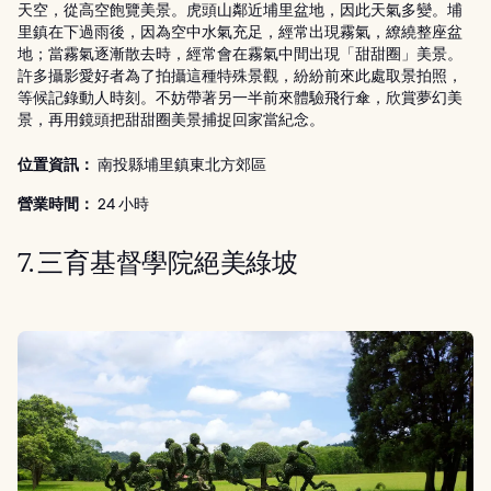
天空，從高空飽覽美景。虎頭山鄰近埔里盆地，因此天氣多變。埔
里鎮在下過雨後，因為空中水氣充足，經常出現霧氣，繚繞整座盆
地；當霧氣逐漸散去時，經常會在霧氣中間出現「甜甜圈」美景。
許多攝影愛好者為了拍攝這種特殊景觀，紛紛前來此處取景拍照，
等候記錄動人時刻。不妨帶著另一半前來體驗飛行傘，欣賞夢幻美
景，再用鏡頭把甜甜圈美景捕捉回家當紀念。
位置資訊：
南投縣埔里鎮東北方郊區
營業時間：
24 小時
7. 三育基督學院絕美綠坡