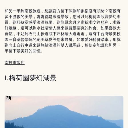
和另一半到南投旅遊，想讓對方留下深刻印象卻沒有頭緒？南投有
多不勝數的美景，處處都是浪漫景致，您可以到梅荷園欣賞夢幻湖
景、到耶穌堂感受浪漫氛圍、到龍鳳宮月老廟祈求交往順利，求得
好姻緣，還可以到水社壩情人橋來趟羅曼蒂克的約會。如果喜歡大
自然，不妨到石門山步道或下坪林蔭大道走走，還有中台灣最美校
園三育基督學院的絕美草皮等您來野餐。如果愛好騎腳踏車，那就
到向山自行車道來趟無敵浪漫的雙人鐵馬遊，相信定能讓您和另一
半留下最美好的回憶。
南投市飯店
1. 梅荷園夢幻湖景