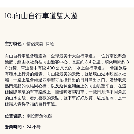
10. 向山自行車道雙人遊
主打特色：
情侶夫妻, 探險
向山自行車道曾獲選為「全球最美十大自行車道」，位於南投縣魚
池鄉，經由水社前往向山遊客中心，長度約 3.4 公里，騎乘時間約 3
0 分鐘。車道當中有段 400 公尺長的「水上自行車道」，會讓旅客
有種水上行舟的錯覺。向山段最美的景致，就是環山湖水映照水社
壩；一路上還會經過四季都可拍攝日出的日月潭出水口、婚紗取景
熱門景點的永結同心橋，以及延伸至湖面上的向山眺望平台。在這
條國際等級的單車路線上，慢慢騎著腳踏車，一覽日月潭不同角度
的山水面貌，看到喜歡的景點，就下車好好欣賞，駐足拍照，是一
條讓人覺得幸福的自行車道。
位置資訊：
南投縣魚池鄉
營業時間：
24 小時