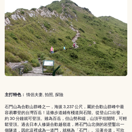
主打特色：
情侶夫妻, 拍照, 探險
石門山為合歡山群峰之一，海拔 3,237 公尺，屬於合歡山群峰中最
容易攀登的台灣百岳！這條步道鋪有棧道與石階。從登山口出發，
約 30 分鐘就可登頂。雖為百岳，但山勢和緩，山頂平坦開闊，可輕
鬆登頂。過去日本人修築合歡越嶺道，將石門山北側的岩壁鑿出一
個隧道，因此這裡成為一道門，就稱為「石門」。沿著步道，可欣