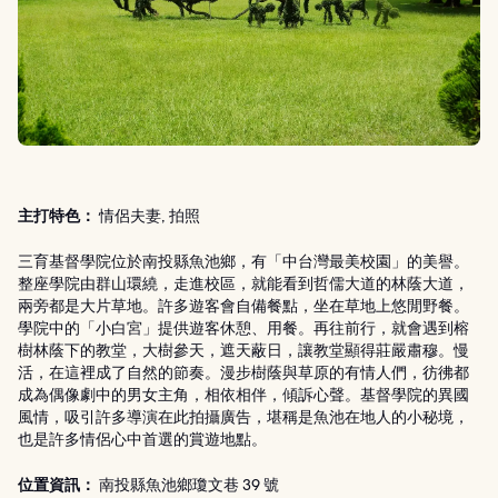
主打特色：
情侶夫妻, 拍照
三育基督學院位於南投縣魚池鄉，有「中台灣最美校園」的美譽。
整座學院由群山環繞，走進校區，就能看到哲儒大道的林蔭大道，
兩旁都是大片草地。許多遊客會自備餐點，坐在草地上悠閒野餐。
學院中的「小白宮」提供遊客休憩、用餐。再往前行，就會遇到榕
樹林蔭下的教堂，大樹參天，遮天蔽日，讓教堂顯得莊嚴肅穆。慢
活，在這裡成了自然的節奏。漫步樹蔭與草原的有情人們，彷彿都
成為偶像劇中的男女主角，相依相伴，傾訴心聲。基督學院的異國
風情，吸引許多導演在此拍攝廣告，堪稱是魚池在地人的小秘境，
也是許多情侶心中首選的賞遊地點。
位置資訊：
南投縣魚池鄉瓊文巷 39 號