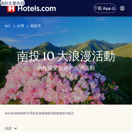
跳到主要內容
下載 App
GO
台灣
南投市
南投 10 大浪漫活動
南投最受歡迎的浪漫活動
GO GUIDES
南投市
景點
美食
購物
夜間娛樂
南投市飯店
內容