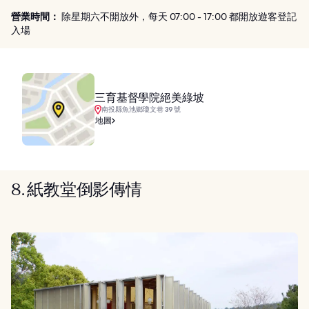
營業時間：
除星期六不開放外，每天 07:00 - 17:00 都開放遊客登記
入場
三育基督學院絕美綠坡
南投縣魚池鄉瓊文巷 39 號
地圖
8. 紙教堂倒影傳情