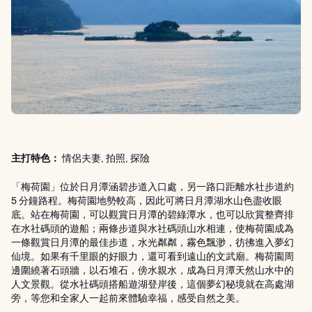
主打特色：
情侶夫妻, 拍照, 探險
「梅荷園」位於日月潭涵碧步道入口處，另一路口距離水社步道約
5 分鐘路程。梅荷園地勢較高，因此可將日月潭湖水山色盡收眼
底。站在梅荷園，可以觀賞日月潭的碧綠潭水，也可以欣賞整齊排
在水社碼頭的遊船；兩條步道與水社碼頭山水相連，使梅荷園成為
一條觀賞日月潭的最佳步道，水光粼粼，霧色飄渺，彷彿進入夢幻
仙境。如果有千里眼的好眼力，還可看到遠山的文武廟。梅荷園周
邊圍繞著石頭牆，以石堆石，傍水親水，成為日月潭天然山水中的
人文景觀。從水社碼頭搭船遊湖登岸後，這個夢幻秘境就在高處湖
旁，等您和全家人一起前來體驗幸福，感受自然之美。