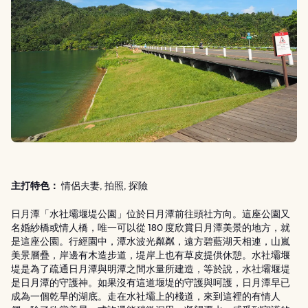
主打特色：
情侶夫妻, 拍照, 探險
日月潭「水社壩堰堤公園」位於日月潭前往頭社方向。這座公園又
名婚紗橋或情人橋，唯一可以從 180 度欣賞日月潭美景的地方，就
是這座公園。行經園中，潭水波光粼粼，遠方碧藍湖天相連，山嵐
美景層疊，岸邊有木造步道，堤岸上也有草皮提供休憩。水社壩堰
堤是為了疏通日月潭與明潭之間水量所建造，等於說，水社壩堰堤
是日月潭的守護神。如果沒有這道堰堤的守護與呵護，日月潭早已
成為一個乾旱的湖底。走在水社壩上的棧道，來到這裡的有情人