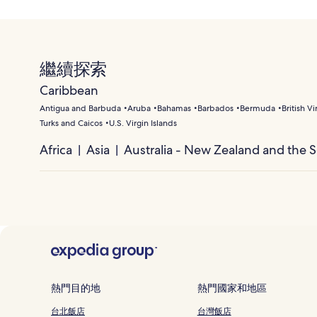
繼續探索
Caribbean
Antigua and Barbuda
Aruba
Bahamas
Barbados
Bermuda
British Vi
Turks and Caicos
U.S. Virgin Islands
Africa
Asia
Australia - New Zealand and the S
熱門目的地
熱門國家和地區
台北飯店
台灣飯店