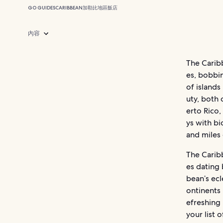
GO GUIDES
CARIBBEAN
加勒比地區飯店
內容
The Caribb
es, bobbin
of islands
uty, both 
erto Rico,
ys with b
and miles
The Caribb
es dating 
bean’s ecl
ontinents 
efreshing 
your list 