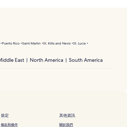
Puerto Rico
Saint Martin
St. Kitts and Nevis
St. Lucia
iddle East
North America
South America
規定
其他資訊
條款和條件
關於我們