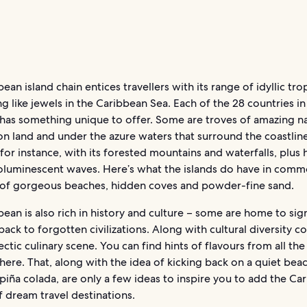
ean island chain entices travellers with its range of idyllic tro
g like jewels in the Caribbean Sea. Each of the 28 countries in 
 has something unique to offer. Some are troves of amazing n
on land and under the azure waters that surround the coastline
 for instance, with its forested mountains and waterfalls, plus
ioluminescent waves. Here’s what the islands do have in comm
 of gorgeous beaches, hidden coves and powder-fine sand.
ean is also rich in history and culture – some are home to signi
back to forgotten civilizations. Along with cultural diversity 
ectic culinary scene. You can find hints of flavours from all the
here. That, along with the idea of kicking back on a quiet beac
piña colada, are only a few ideas to inspire you to add the Ca
of dream travel destinations.