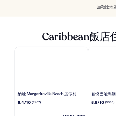
加勒比地
Caribbean飯
納騷 Margaritaville Beach 度假村
君悅巴哈馬爾
納
君
納騷 Margaritaville Beach 度假村
君悅巴哈馬爾
騷
悅
8.4
8.8
8.4/10
8.8/10
(2457)
(5388)
Margaritaville
巴
分，
分，
Beach
哈
滿
滿
度
馬
分
現
分