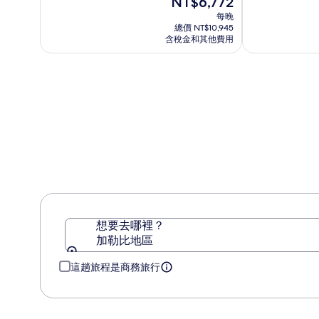
NT$6,772
假
爾
10，
在
10，
每晚
村
飯
(2457)
價
(5388)
總價 NT$10,945
店
格
含稅金和其他費用
為
NT$6,772
想要去哪裡？
加勒比地區
這趟旅程是商務旅行