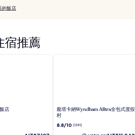
區的飯店
店住宿推薦
飯店
龐塔卡納Wyndham Alltra全包式度假
龐
飯店
龐塔卡納Wyndham Alltra全包式度假
塔
村
卡
8.8
8.8/10
(1391)
納
分，
Wyndham
現
現