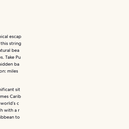
pical escap
this string
atural bea
s. Take Pu
 hidden ba
on: miles
ficant sit
comes Carib
 world’s c
h with a r
ribbean to