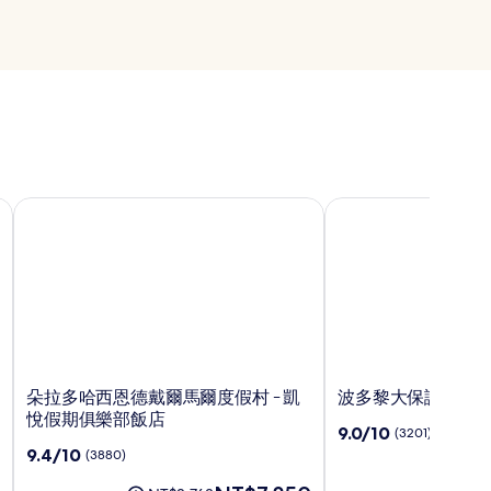
村
朵拉多哈西恩德戴爾馬爾度假村 - 凱悅假期俱樂部飯店
波多黎大保護區凱悅
朵
波
朵拉多哈西恩德戴爾馬爾度假村 - 凱
波多黎大保護區凱
拉
多
悅假期俱樂部飯店
9.0
9.0/10
(3201)
多
黎
分，
9.4
9.4/10
(3880)
哈
大
滿
分，
西
保
現
分