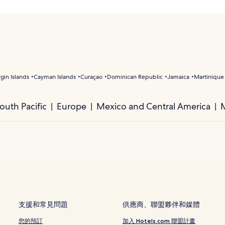
rgin Islands
Cayman Islands
Curaçao
Dominican Republic
Jamaica
Martinique
outh Pacific
Europe
Mexico and Central America
M
支援和常見問題
供應商、聯盟夥伴和媒體
您的預訂
加入 Hotels.com 聯盟計畫