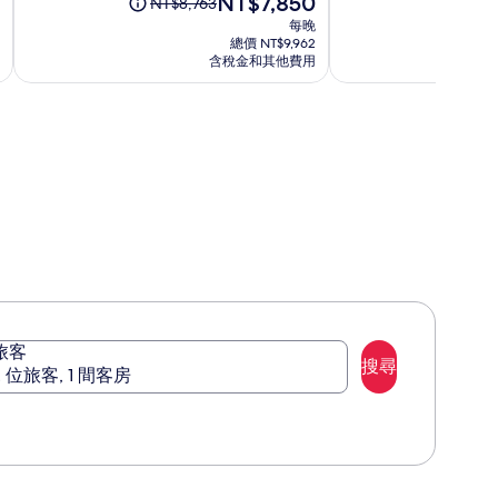
NT$7,850
滿
原
NT$8,763
恩
護
在
10，
分
價
每晚
德
區
價
(3201)
10，
為
總價 NT$9,962
戴
凱
格
(3880)
NT$8,763，
含稅金和其他費用
爾
為
悅
查
NT$7,850
馬
飯
看
標
爾
店
準
度
房
假
價
村
的
-
更
凱
多
悅
資
假
訊。
期
俱
樂
旅客
搜尋
部
2 位旅客, 1 間客房
飯
店