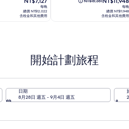
NT$7,127
NT$11,948
滿
原
NT$18,381
Alltra
在
在
分
價
每晚
每晚
全
價
價
10，
為
總價 NT$12,022
總價 NT$11,948
包
格
格
(1391)
含稅金和其他費用
NT$18,381，
含稅金和其他費用
為
式
為
查
NT$7,127
NT$11,948
度
看
標
假
準
村
房
價
的
開始計劃旅程
更
多
資
訊。
日期
8月28日 週五 - 9月4日 週五