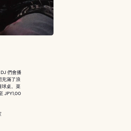
，DJ 們會播
間充滿了浪
撞球桌。菜
PY1,00
室