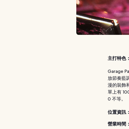
主打特色
Garage
放節奏藍
漫的裝飾
單上有 1
0 不等。
位置資訊
營業時間