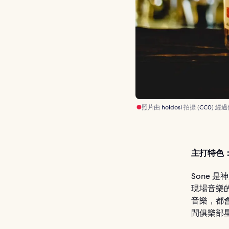
照片由
holdosi
拍攝 (
CC0
) 經
主打特色
Sone 
現場音樂
音樂，都
間俱樂部