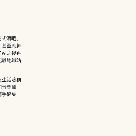
英式酒吧、
，甚至勁舞
了站之後再
吧離地鐵站
夜生活著稱
和音樂風
高手聚集