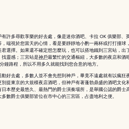
戶有許多尋歡享樂的好去處，像是迷你酒吧、卡拉 OK 俱樂部、
等，端視於您當天的心情，看是要靜靜地小酌一兩杯或打打撞球
任君選擇。如果還不確定想怎麼玩，也可以搭地鐵到三宮站，出
、找靈感；三宮站是
神戶
最繁忙的交通樞紐，大多數的夜店和酒
 10 分鐘路程，所以不用多久就能找到您合意的地方。
活動好去處，多數人並不會先想到神戶，畢竟不遠處就有以瘋狂
更別提東京的大規模夜店酒吧，但神戶有著蓬勃鼎盛的酒吧文化
有日本歷史最悠久、最熱門的爵士演奏場所，是舉國公認的爵士
大多數爵士俱樂部皆位在市中心的三宮區，占盡地利之便。