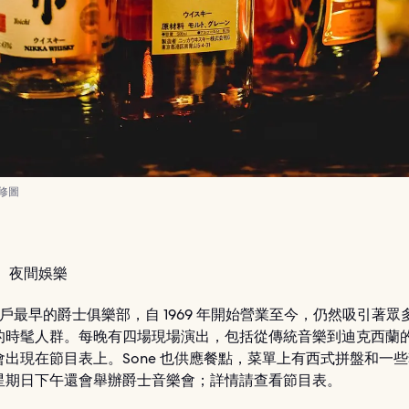
過修圖
：
夜間娛樂
是神戶最早的爵士俱樂部，自 1969 年開始營業至今，仍然吸引著
的時髦人群。每晚有四場現場演出，包括從傳統音樂到迪克西蘭
會出現在節目表上。Sone 也供應餐點，菜單上有西式拼盤和一
星期日下午還會舉辦爵士音樂會；詳情請查看節目表。