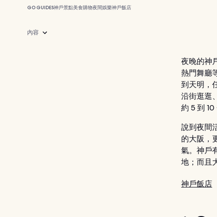
GO GUIDES
神戶
景點
美食
購物
夜間娛樂
神戶飯店
內容
夜晚的神
熱門舞廳
到天明，
沿街逛逛
約 5 到
說到夜間
的大阪，
氣。神戶
地；而且
神戶飯店