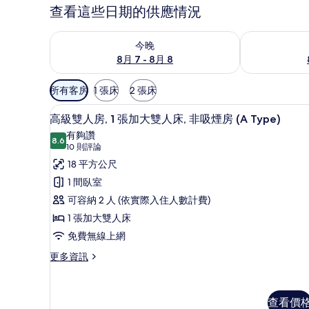
查看這些日期的供應情況
查看今晚 (8月 7 - 8月 8) 的供應情況
查看明天 (8月 
今晚
8月 7 - 8月 8
可
所有客房
1 張床
2 張床
用
免費無線上網、床單
顯
的
8
高級雙人房, 1 張加大雙人床, 非吸煙房 (A Type)
示
客
有夠讚
8.6
房
8.6 分，滿分 10 分
高
(10
10 則評論
篩
則
級
18 平方公尺
選
評
雙
1 間臥室
條
論)
人
可容納 2 人 (依實際入住人數計費)
件
房,
1 張加大雙人床
1
免費無線上網
張
更
更多資訊
多
加
高
大
級
查看價
雙
雙