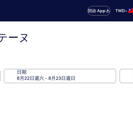
•
開啟 App
TWD
テーヌ
日期