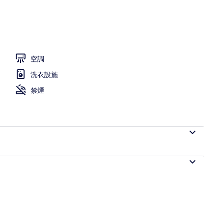
空調
洗衣設施
禁煙