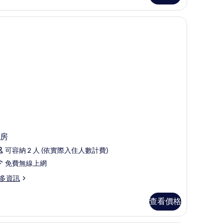
uests
se
xtra
ed
vailable)
的
ests
e
所
有
tra
ed
相
ailable)
片
房
可容納 2 人 (依實際入住人數計費)
免費無線上網
多資訊
查看價格