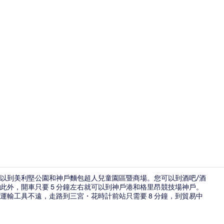
庭園
可以到美利堅公園和神戶麵包超人兒童園區暨商場。您可以到酒吧/酒
此外，開車只要 5 分鐘左右就可以到神戶港和格里昂競技場神戶。
運輸工具不遠，走路到三宮・花時計前站只需要 8 分鐘，到貿易中
免費無線上