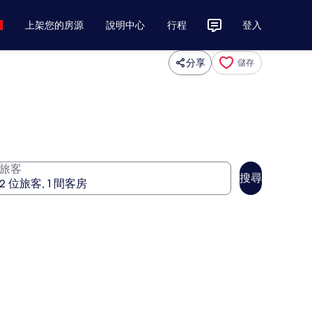
上架您的房源
說明中心
行程
登入
分享
儲存
旅客
搜尋