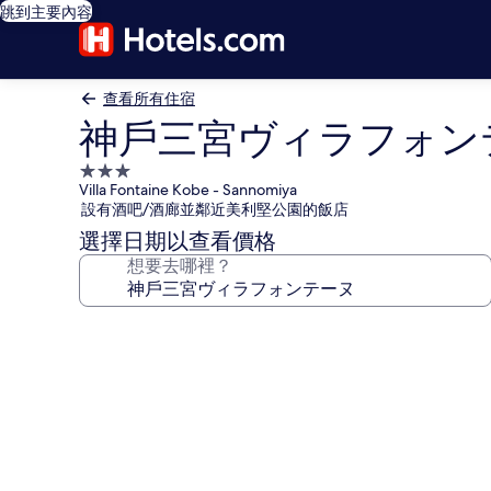
跳到主要內容
查看所有住宿
神戶三宮ヴィラフォン
3.0
Villa Fontaine Kobe - Sannomiya
星
設有酒吧/酒廊並鄰近美利堅公園的飯店
級
選擇日期以查看價格
住
想要去哪裡？
宿
神
戶
三
宮
ヴ