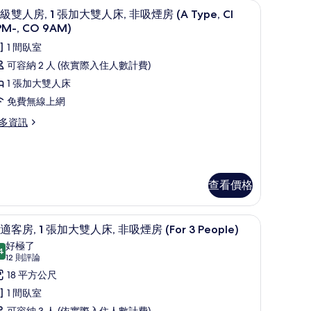
免費無線上網、床單
顯
9
級雙人房, 1 張加大雙人床, 非吸煙房 (A Type, CI
示
PM-, CO 9AM)
高
1 間臥室
級
可容納 2 人 (依實際入住人數計費)
雙
1 張加大雙人床
人
免費無線上網
,
多資訊
張
加
大
查看價格
雙
人
免費無線上網、床單
顯
9
適客房, 1 張加大雙人床, 非吸煙房 (For 3 People)
,
示
好極了
4
非
9.4 分，滿分 10 分
舒
(12
12 則評論
則
吸
適
18 平方公尺
評
煙
客
1 間臥室
論)