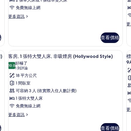
吸
2 張單人床或 1 張標準雙人床
房
所
/
煙
100-
(
1
煙
免費無線上網
有
房
125cm)
T
(A
房
更
相
更多資訊
的
Ty
CI
多
詳
(Run
更
片
更
CI
客
3
情
多
of
3P
房,
C
舒
the
C
非
格
查看價格
適
9
9
吸
house,
客
的
煙
CI
房,
詳
免費無線上網、床單
床
顯
房
7
1
)
3PM-,
客房, 1 張特大雙人床, 非吸煙房 (Hollywood Style)
標
情
(Run
示
張
9
CO
好極了
of
10.0
加
10.0 分，滿分 10 分
客
(1
1 則評論
the
9AM)
大
house,
則
房,
18 平方公尺
雙
的
CI
評
人
1
1 間臥室
所
3PM-,
床,
論)
CO
張
(
可容納 3 人 (依實際入住人數計費)
有
非
9AM)
3
特
吸
1 張特大雙人床
房
相
的
煙
P
大
詳
免費無線上網
片
房
更
更
情
雙
(F
更
多
更多資訊
3
多
標
人
Pe
客
準
床,
格
查看價格
的
房,
雙