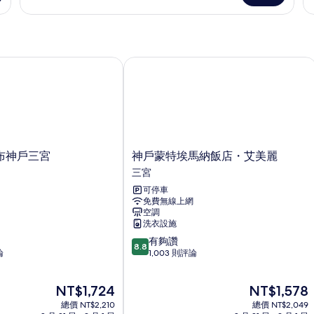
詳
非
1
人
(
情
張
房,
in
吸
特
非
3
煙
大
吸
o
雙
煙
神戶三宮
神戶蒙特埃馬納飯店・艾美麗
房
人
房
9
(Hollywood
床,
(C
Style)
非
in
吸
3P
的
煙
ou
所
房
9
(Hollywood
的
有
神
布神戶三宮
神戶蒙特埃馬納飯店・艾美麗
Style)
詳
戶
相
三宮
的
情
蒙
詳
片
可停車
特
情
免費無線上網
埃
空調
馬
洗衣設施
納
8.8
有夠讚
飯
8.8
分，
論
1,003 則評論
店・
滿
艾
分
美
現
現
NT$1,724
NT$1,578
10
麗
在
在
分，
總價 NT$2,210
三
總價 NT$2,049
價
價