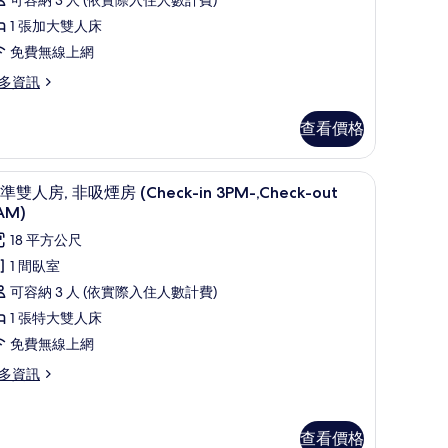
房
,
可容納 3 人 (依實際入住人數計費)
A
1 張加大雙人床
ype,
張
免費無線上網
pe,
加
多資訊
PM-,
大
M-,
O
O
雙
查看價格
AM)
AM)
人
的
,
免費無線上網、床單
顯
7
所
準雙人房, 非吸煙房 (Check-in 3PM-,Check-out
非
示
AM)
有
吸
標
18 平方公尺
相
煙
準
1 間臥室
片
房
雙
可容納 3 人 (依實際入住人數計費)
For
人
1 張特大雙人床
,
免費無線上網
eople)
非
多資訊
的
or
吸
所
煙
ople)
有
查看價格
房