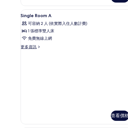
人
人
房,
免費無線上網、床單
顯
床,
1
1
Single Room A
張
示
非
可容納 2 人 (依實際入住人數計費)
加
Single
吸
大
1 張標準雙人床
Room
雙
煙
免費無線上網
人
A
房
床,
的
更
更多資訊
非
(A
多
所
吸
Type)
Single
煙
有
Room
的
房
A
相
(A
所
的
Type)
片
詳
有
的
情
相
詳
情
片
查看價