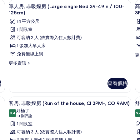
免費無線上網、床單
顯
10
情
單人房, 非吸煙房 (Large single Bed 39-49in / 100-
高
示
125cm)
3
單
14 平方公尺
人
1 間臥室
房,
可容納 2 人 (依實際入住人數計費)
非
1 張加大單人床
吸
房
免費無線上網
更
更
1
煙
多
更
更多資訊
高
房
多
級
單
(Large
雙
人
single
人
格
查看價格
房,
房,
Bed
非
1
吸
39-
免費無線上網、床單
顯
張
9
煙
客房, 非吸煙房 (Run of the house, CI 3PM-, CO 9AM)
舒
49in
加
床
示
房
好極了
大
/
(Large
9.4
9.
9.4 分，滿分 10 分
客
(10
10 則評論
雙
100-
single
人
則
房,
1 間臥室
Bed
125cm)
床,
評
39-
非
可容納 3 人 (依實際入住人數計費)
的
非
49in
論)
吸