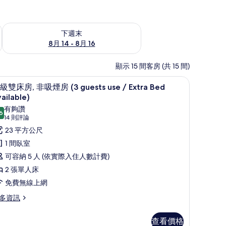
查看下週末 (8月 14 - 8月 16) 的供應情況
下週末
8月 14 - 8月 16
顯示 15 間客房 (共 15 間)
高級雙床房, 非吸煙房 (3 guests use / Extra B
顯
10
級雙床房, 非吸煙房 (3 guests use / Extra Bed
示
ailable)
高
有夠讚
6
8.6 分，滿分 10 分
(14
14 則評論
級
則
23 平方公尺
雙
評
1 間臥室
床
論)
可容納 5 人 (依實際入住人數計費)
,
2 張單人床
非
免費無線上網
吸
多資訊
煙
房
查看價格
3