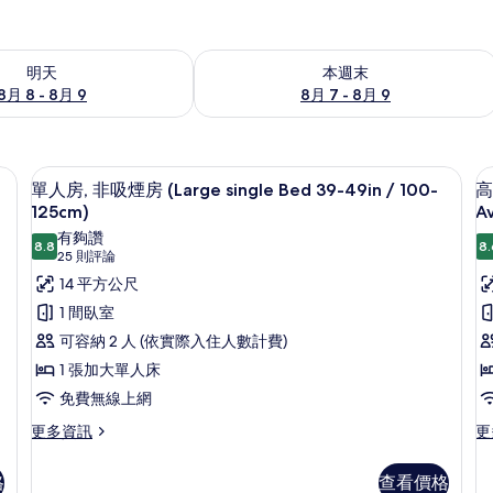
8 - 8月 9) 的供應情況
查看本週末 (8月 7 - 8月 9) 的供應情況
明天
本週末
8月 8 - 8月 9
8月 7 - 8月 9
免費無線上網、床單
顯
9
單人房, 非吸煙房 (Large single Bed 39-49in / 100-
高
示
125cm)
Av
單
有夠讚
8.8
8.
8.8 分，滿分 10 分
(25
25 則評論
人
則
14 平方公尺
房,
評
1 間臥室
非
論)
可容納 2 人 (依實際入住人數計費)
吸
房
1 張加大單人床
煙
免費無線上網
房
更
更
更多資訊
更
(Large
多
多
single
單
高
格
查看價格
Bed
人
(
級