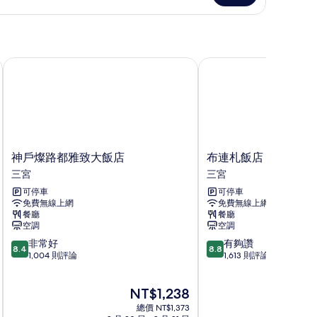
相
Check-
片
PM-,Check-
ut
神戶燦路都雅致大飯店
布連札飯店
AM)
heck-
的
所
M-,Check-
t
有
AM)
相
神
布
神戶燦路都雅致大飯店
布連札飯店
片
戶
連
三宮
三宮
燦
札
可停車
可停車
路
飯
免費無線上網
免費無線上網
都
店
餐廳
餐廳
雅
三
空調
空調
致
宮
8.4
8.8
非常好
有夠讚
大
8.4
8.8
分，
分，
1,004 則評論
1,613 則評論
飯
滿
滿
店
分
分
三
現
NT$1,238
10
10
宮
在
分，
分，
總價 NT$1,373
價