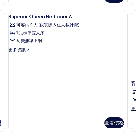
39-
房,
雙
g
非
床
49in
免費無線上網、床單
顯
u
1
吸
房,
Superior Queen Bedroom A
/
/
示
煙
非
可容納 2 人 (依實際入住人數計費)
100-
房
吸
E
Superior
(Large
煙
125cm)
1 張標準雙人床
B
Queen
single
房
的
免費無線上網
A
Bedroom
Bed
(3
所
39-
gu
A
更
更多資訊
49in
us
多
有
的
/
/
Superior
相
所
100-
Ex
Queen
125cm)
B
片
Bedroom
有
的
Av
A
相
詳
的
的
客
情
詳
詳
片
情
情
更
更
多
客
格
查看價格
房
的
詳