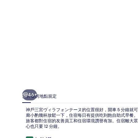
ィ
ラ
フ
ォ
ン
テ
ー
ヌ
的
相
46+
簡介
客房
地點
規定
片
神戶三宮ヴィラフォンテーヌ的位置很好，開車 5 分鐘就
集
廊小酌幾杯放鬆一下，住宿每日有提供吃到飽自助式早餐。
旅客都對住宿的友善員工和住宿環境讚譽有加。住宿離大眾
心也只要 12 分鐘。