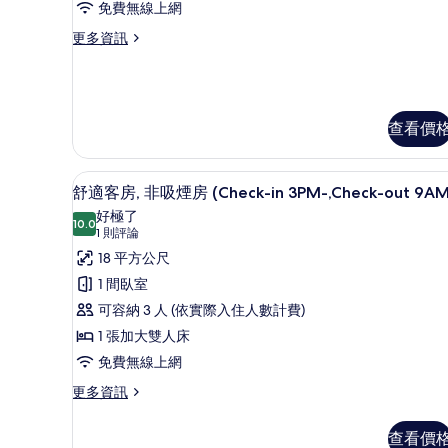
床
情
免費無線上網
房,
更
更多資訊
非
多
標
吸
準
煙
雙
床
查看價
房
房,
(Check-
非
in
免費無線上網、床單
顯
吸
9
舒適客房, 非吸煙房 (Check-in 3PM-,Check-out 9AM
煙
3PM-,Check-
示
好極了
房
out
10.0
10.0 分，滿分 10 分
舒
(1
1 則評論
(Check-
9AM)
in
則
適
18 平方公尺
的
3PM-,Check-
評
客
1 間臥室
out
所
論)
9AM)
房,
可容納 3 人 (依實際入住人數計費)
有
的
非
1 張加大雙人床
詳
相
情
吸
免費無線上網
片
煙
更
更多資訊
多
房
舒
查看價
(Check-
適