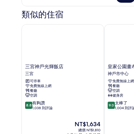
in
客
房,
3PM-,Check-
類似的住宿
非
out
吸
9AM)
煙
三宮神戶光輝飯店
皇家公園畫布
房
的
(Check-
所
in
有
3PM-,Check-
out
相
9AM)
片
的
三
皇
三宮神戶光輝飯店
皇家公園畫
詳
宮
家
三宮
神戶市中心
情
神
公
可停車
免費無線上網
戶
園
免費無線上網
餐廳
光
畫
餐廳
空調
輝
布
空調
健身房
飯
神
8.8
9.0
有夠讚
太棒了
店
戶
8.8
9.0
分，
分，
1,038 則評論
1,004 則評
三
三
滿
滿
宮
宮
分
分
神
現
NT$1,634
10
10
戶
在
分，
分，
總價 NT$1,810
市
價