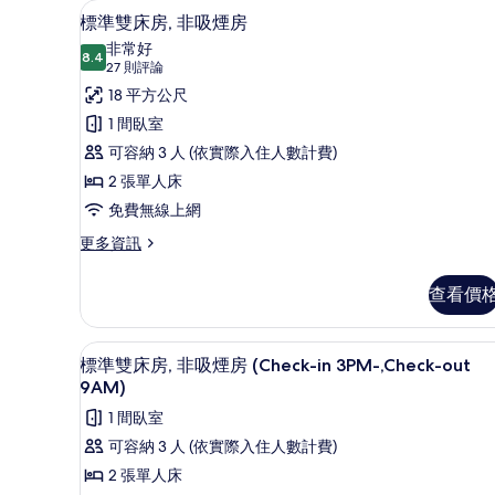
免費無線上網、床單
顯
10
標準雙床房, 非吸煙房
示
非常好
8.4
8.4 分，滿分 10 分
標
(27
27 則評論
則
準
18 平方公尺
評
雙
1 間臥室
論)
床
可容納 3 人 (依實際入住人數計費)
房,
2 張單人床
非
免費無線上網
吸
更
更多資訊
多
煙
標
查看價
房
準
雙
的
床
免費無線上網、床單
顯
所
11
房,
標準雙床房, 非吸煙房 (Check-in 3PM-,Check-out
示
非
有
9AM)
吸
標
相
1 間臥室
煙
準
片
房
可容納 3 人 (依實際入住人數計費)
的
雙
2 張單人床
詳