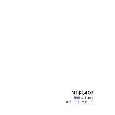
住宿入口
目
NT$1,407
前
總價 NT$1,558
的
8 月 31 日 - 9 月 1 日
網、床單
庭園
價
格
是