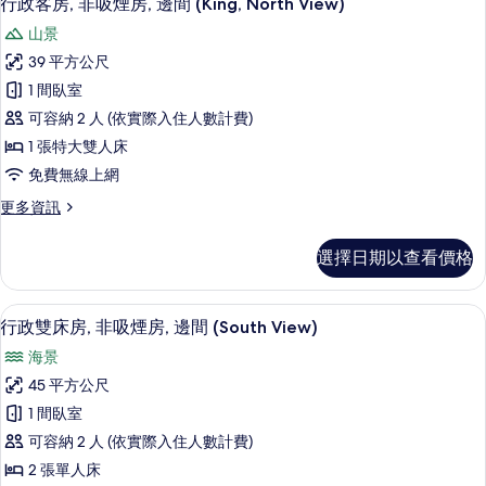
View)
行政客房, 非吸煙房, 邊間 (King, North View)
示
非
的
山景
吸
行
所
煙
39 平方公尺
政
房
有
1 間臥室
(South
客
相
View)
可容納 2 人 (依實際入住人數計費)
房,
的
片
1 張特大雙人床
詳
非
免費無線上網
情
吸
更
更多資訊
煙
多
房,
行
選擇日期以查看價格
政
邊
客
間
房,
書桌、遮光布/窗簾、免費無線上網、
顯
6
非
行政雙床房, 非吸煙房, 邊間 (South View)
(King,
示
吸
North
海景
煙
行
View)
房,
45 平方公尺
政
邊
的
1 間臥室
間
雙
所
(King,
可容納 2 人 (依實際入住人數計費)
床
有
North
2 張單人床
View)
房,