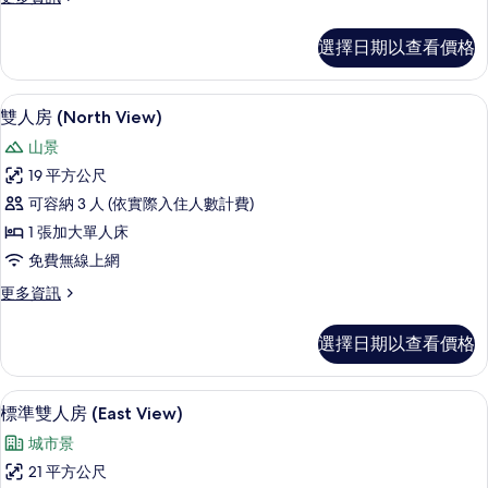
(Run
多
of
客
選擇日期以查看價格
the
房,
非
House,
吸
書桌、遮光布/窗簾、免費無線上網、
顯
cannot
7
煙
雙人房 (North View)
specify)
示
房
山景
(Run
的
雙
of
19 平方公尺
所
人
the
可容納 3 人 (依實際入住人數計費)
House,
有
房
cannot
1 張加大單人床
相
(North
specify)
免費無線上網
片
View)
的
詳
更
更多資訊
的
情
多
所
雙
選擇日期以查看價格
人
有
房
相
(North
書桌、遮光布/窗簾、免費無線上網、
顯
片
4
View)
標準雙人房 (East View)
示
的
城市景
詳
標
情
21 平方公尺
準