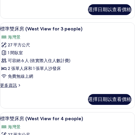
多
View)
標
選擇日期以查看價格
準
的
雙
所
床
書桌、遮光布/窗簾、免費無線上網、
顯
有
6
房
標準雙床房 (West View for 3 people)
示
(West
相
海灣景
View)
標
片
的
27 平方公尺
準
詳
1 間臥室
情
雙
可容納 6 人 (依實際入住人數計費)
床
2 張單人床和 1 張單人沙發床
房
免費無線上網
(West
更
更多資訊
View
多
for
標
選擇日期以查看價格
3
準
雙
people)
床
的
書桌、遮光布/窗簾、免費無線上網、
顯
4
房
標準雙床房 (West View for 4 people)
所
示
(West
海灣景
View
有
標
for
27 平方公尺