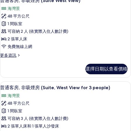
普通客房, 非吸煙房 (Suite West View)
間
示
非
(North
海灣景
吸
普
View)
煙
48 平方公尺
通
房,
的
1 間臥室
邊
客
所
間
可容納 2 人 (依實際入住人數計費)
房,
(North
有
2 張單人床
View)
非
相
免費無線上網
的
吸
詳
片
更
更多資訊
情
煙
多
房
普
選擇日期以查看價格
通
(Suite
客
West
房,
書桌、遮光布/窗簾、免費無線上網、
顯
View)
10
非
普通客房, 非吸煙房 (Suite, West View for 3 people)
示
吸
的
海灣景
煙
普
所
房
48 平方公尺
通
(Suite
有
1 間臥室
West
客
相
View)
可容納 3 人 (依實際入住人數計費)
房,
片
的
2 張單人床和 1 張單人沙發床
詳
非