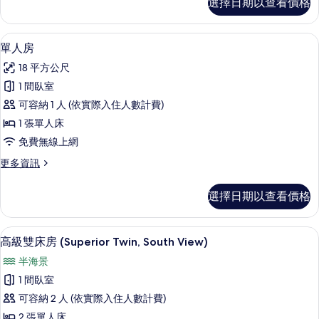
選擇日期以查看價格
準
有
雙
相
床
單人房 | 書桌、遮光布/窗簾、免費無
顯
5
房
單人房
片
示
的
18 平方公尺
詳
單
情
1 間臥室
人
可容納 1 人 (依實際入住人數計費)
房
1 張單人床
的
免費無線上網
所
更
更多資訊
有
多
相
單
選擇日期以查看價格
人
片
房
的
書桌、遮光布/窗簾、免費無線上網、
顯
4
詳
高級雙床房 (Superior Twin, South View)
示
情
半海景
高
1 間臥室
級
可容納 2 人 (依實際入住人數計費)
雙
2 張單人床