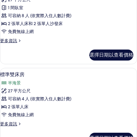
相
準
3
1 間臥室
people)
片
雙
的
可容納 8 人 (依實際入住人數計費)
床
詳
2 張單人床和 2 張單人沙發床
情
房
免費無線上網
(West
更
更多資訊
View
多
for
標
選擇日期以查看價格
4
準
雙
people)
床
的
書桌、遮光布/窗簾、免費無線上網、
顯
9
房
標準雙床房
所
示
(West
半海景
View
有
標
for
27 平方公尺
相
準
4
可容納 4 人 (依實際入住人數計費)
people)
片
雙
的
2 張單人床
床
詳
免費無線上網
情
房
更
更多資訊
的
多
所
標