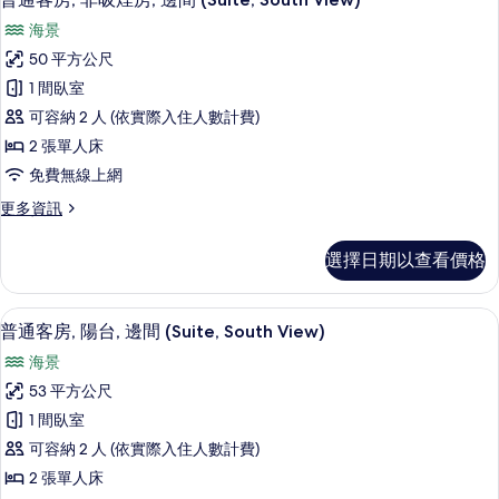
示
吸
for
海景
煙
普
4
房
50 平方公尺
people)
通
(Suite,
1 間臥室
West
的
客
View
可容納 2 人 (依實際入住人數計費)
所
房,
for
2 張單人床
有
4
非
免費無線上網
people)
相
吸
的
更
更多資訊
片
詳
煙
多
情
房,
普
選擇日期以查看價格
通
邊
客
間
房,
書桌、遮光布/窗簾、免費無線上網、
顯
7
非
普通客房, 陽台, 邊間 (Suite, South View)
(Suite,
示
吸
South
海景
煙
普
View)
房,
53 平方公尺
通
邊
的
1 間臥室
間
客
所
(Suite,
可容納 2 人 (依實際入住人數計費)
房,
有
South
2 張單人床
View)
陽