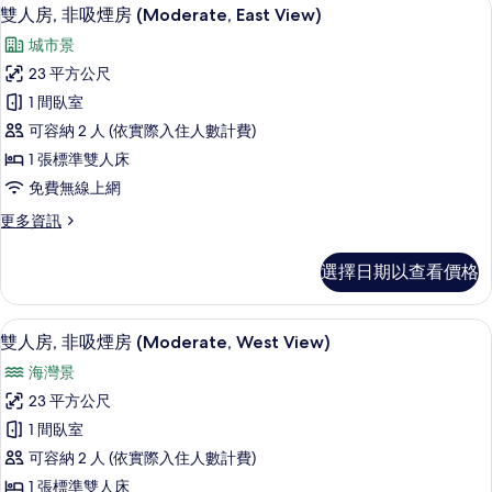
顯
的
5
吸
雙人房, 非吸煙房 (Moderate, East View)
示
煙
所
城市景
房
雙
有
(Moderate,
23 平方公尺
人
North
相
1 間臥室
View)
房,
片
的
可容納 2 人 (依實際入住人數計費)
非
詳
1 張標準雙人床
情
吸
免費無線上網
煙
更
更多資訊
房
多
(Moderate,
雙
選擇日期以查看價格
人
East
房,
View)
非
客房景觀
顯
的
6
吸
雙人房, 非吸煙房 (Moderate, West View)
示
煙
所
海灣景
房
雙
有
(Moderate,
23 平方公尺
人
East
相
1 間臥室
View)
房,
片
的
可容納 2 人 (依實際入住人數計費)
非
詳
1 張標準雙人床