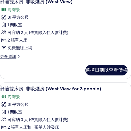
7
吸
舒適雙床房, 非吸煙房 (West View)
示
3
煙
海灣景
房
people)
舒
(Moderate,
31 平方公尺
的
適
West
1 間臥室
View
所
雙
for
可容納 2 人 (依實際入住人數計費)
有
床
3
2 張單人床
相
people)
房,
免費無線上網
的
片
非
詳
更
更多資訊
情
吸
多
煙
舒
選擇日期以查看價格
適
房
雙
(West
床
書桌、遮光布/窗簾、免費無線上網、
顯
7
房,
View)
舒適雙床房, 非吸煙房 (West View for 3 people)
示
非
的
海灣景
吸
舒
所
煙
31 平方公尺
適
房
有
1 間臥室
(West
雙
相
View)
可容納 3 人 (依實際入住人數計費)
床
的
片
2 張單人床和 1 張單人沙發床
詳