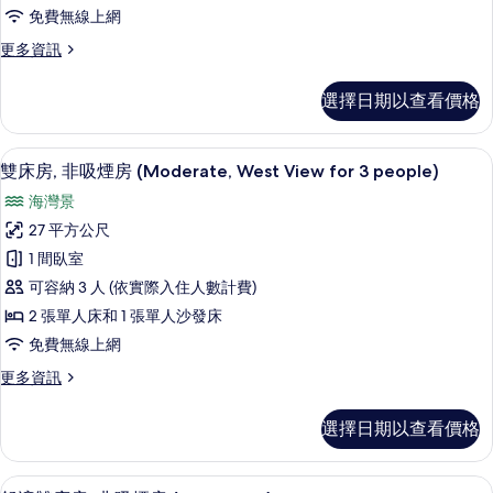
有
吸
免費無線上網
people)
相
煙
的
更
更多資訊
片
詳
房
多
情
(Moderate,
雙
選擇日期以查看價格
床
West
房,
View)
非
書桌、遮光布/窗簾、免費無線上網、
顯
的
6
吸
雙床房, 非吸煙房 (Moderate, West View for 3 people)
示
煙
所
海灣景
房
雙
有
(Moderate,
27 平方公尺
床
West
相
1 間臥室
View)
房,
片
的
可容納 3 人 (依實際入住人數計費)
非
詳
2 張單人床和 1 張單人沙發床
情
吸
免費無線上網
煙
更
更多資訊
房
多
(Moderate,
雙
選擇日期以查看價格
床
West
房,
View
非
書桌、遮光布/窗簾、免費無線上網、
顯
for