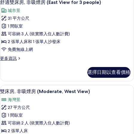
6
房,
View)
舒適雙床房, 非吸煙房 (East View for 3 people)
示
非
的
城市景
吸
舒
所
煙
31 平方公尺
適
房
有
1 間臥室
(East
雙
相
View)
可容納 3 人 (依實際入住人數計費)
床
的
片
2 張單人床和 1 張單人沙發床
詳
房,
免費無線上網
情
非
更
更多資訊
吸
多
煙
舒
選擇日期以查看價格
適
房
雙
(East
床
書桌、遮光布/窗簾、免費無線上網、
顯
6
房,
View
雙床房, 非吸煙房 (Moderate, West View)
示
非
for
海灣景
吸
雙
3
煙
27 平方公尺
床
people)
房
1 間臥室
(East
的
房,
View
可容納 2 人 (依實際入住人數計費)
所
非
for
2 張單人床
3