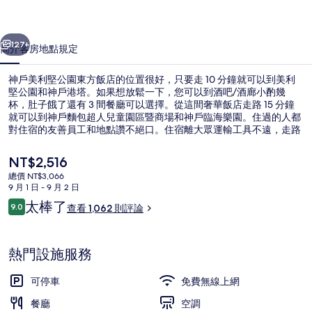
園
一個
下一個
東
127+
簡介
客房
地點
規定
方
神戶美利堅公園東方飯店的位置很好，只要走 10 分鐘就可以到美利
飯
堅公園和神戶港塔。如果想放鬆一下，您可以到酒吧/酒廊小酌幾
杯，肚子餓了還有 3 間餐廳可以選擇。從這間奢華飯店走路 15 分鐘
店
就可以到神戶麵包超人兒童園區暨商場和神戶臨海樂園。住過的人都
的
對住宿的友善員工和地點讚不絕口。住宿離大眾運輸工具不遠，走路
到港元町站只需要 11 分鐘，到花隈站也只要 14 分鐘。
相
目
NT$2,516
前
片
總價 NT$3,066
的
9 月 1 日 - 9 月 2 日
大廳
集
價
評
太棒了
9.0
查看 1,062 則評論
格
9.0 分，滿分 10 分，
論
是
NT$2,516
熱門設施服務
可停車
免費無線上網
餐廳
空調