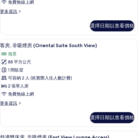
相
免費無線上網
的
台,
片
詳
更
更多資訊
情
邊
多
間
普
選擇日期以查看價格
通
(Suite,
客
South
房,
書桌、遮光布/窗簾、免費無線上網、
顯
View)
7
陽
客房, 非吸煙房 (Oriental Suite South View)
示
台,
的
海景
邊
客
所
間
88 平方公尺
房,
(Suite,
有
1 間臥室
South
非
相
View)
可容納 2 人 (依實際入住人數計費)
吸
片
的
2 張單人床
詳
煙
免費無線上網
情
房
更
更多資訊
(Oriental
多
Suite
客
選擇日期以查看價格
South
房,
非
View)
吸
書桌、遮光布/窗簾、免費無線上網、
顯
的
7
煙
舒適雙床房, 非吸煙房 (East View Lounge Access)