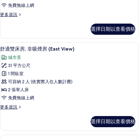
吸
免費無線上網
煙
更
更多資訊
房
多
(Moderate,
雙
選擇日期以查看價格
床
East
房,
View,
非
書桌、遮光布/窗簾、免費無線上網、
顯
for
6
吸
舒適雙床房, 非吸煙房 (East View)
示
3
煙
城市景
房
people)
舒
(Moderate,
31 平方公尺
的
適
East
1 間臥室
View,
所
雙
for
可容納 2 人 (依實際入住人數計費)
有
床
3
2 張單人床
相
people)
房,
免費無線上網
的
片
非
詳
更
更多資訊
情
吸
多
煙
舒
選擇日期以查看價格
適
房
雙
(East
床
書桌、遮光布/窗簾、免費無線上網、
顯