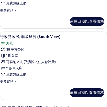
房,
免費無線上網
情
非
更
更多資訊
吸
多
煙
舒
選擇日期以查看價格
適
房
雙
(West
床
書桌、遮光布/窗簾、免費無線上網、
顯
6
房,
View
行政雙床房, 非吸煙房 (South View)
示
非
for
海景
吸
行
3
煙
38 平方公尺
政
people)
房
1 間臥室
(West
的
雙
View
可容納 2 人 (依實際入住人數計費)
所
床
for
2 張單人床
3
有
房,
免費無線上網
people)
相
非
的
更
更多資訊
片
詳
吸
多
情
煙
行
選擇日期以查看價格
政
房
雙
(South
床
書桌、遮光布/窗簾、免費無線上網、
顯
9
房,