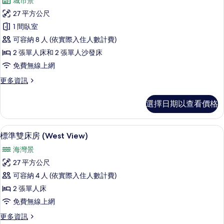
城市景
View
有
標
for
27 平方公尺
相
準
3
1 間臥室
people)
片
雙
的
可容納 8 人 (依實際入住人數計費)
床
詳
2 張單人床和 2 張單人沙發床
情
房
免費無線上網
(East
更
更多資訊
View
多
for
標
選擇日期以查看價格
4
準
雙
people)
床
的
書桌、遮光布/窗簾、免費無線上網、
顯
7
房
標準雙床房 (West View)
所
示
(East
海灣景
View
有
標
for
27 平方公尺
相
準
4
可容納 4 人 (依實際入住人數計費)
people)
片
雙
的
2 張單人床
床
詳
免費無線上網
情
房
更
更多資訊
(West