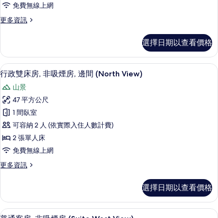
相
免費無線上網
的
非
片
詳
更
更多資訊
情
吸
多
煙
行
選擇日期以查看價格
政
房,
雙
邊
床
書桌、遮光布/窗簾、免費無線上網、
顯
10
房,
行政雙床房, 非吸煙房, 邊間 (North View)
間
示
非
(South
山景
吸
行
View)
煙
47 平方公尺
政
房,
的
1 間臥室
邊
雙
所
間
可容納 2 人 (依實際入住人數計費)
床
(South
有
2 張單人床
View)
房,
相
免費無線上網
的
非
詳
片
更
更多資訊
情
吸
多
煙
行
選擇日期以查看價格
政
房,
雙
邊
床
書桌、遮光布/窗簾、免費無線上網、
顯
10
房,