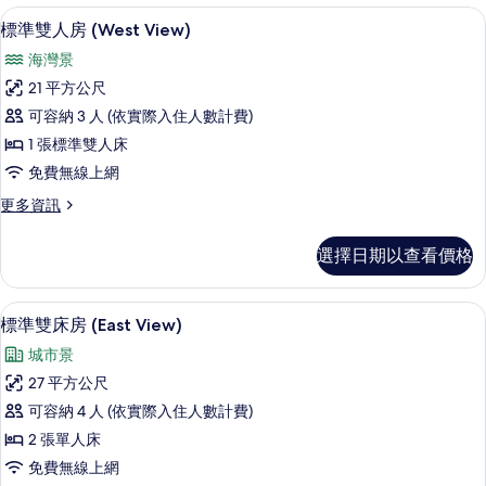
人
書桌、遮光布/窗簾、免費無線上網、
顯
有
4
房
標準雙人房 (West View)
示
(South
相
海灣景
View)
標
片
的
21 平方公尺
準
詳
可容納 3 人 (依實際入住人數計費)
情
雙
1 張標準雙人床
人
免費無線上網
房
更
更多資訊
(West
多
View)
標
選擇日期以查看價格
準
的
雙
所
人
書桌、遮光布/窗簾、免費無線上網、
顯
有
4
房
標準雙床房 (East View)
示
(West
相
城市景
View)
標
片
的
27 平方公尺
準
詳
可容納 4 人 (依實際入住人數計費)
情
雙
2 張單人床
床
免費無線上網
房