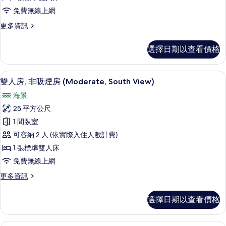
情
吸
免費無線上網
煙
更
更多資訊
房
多
(Moderate,
雙
選擇日期以查看價格
人
West
房,
View)
非
書桌、遮光布/窗簾、免費無線上網、
顯
的
5
吸
雙人房, 非吸煙房 (Moderate, South View)
示
煙
所
海景
房
雙
有
(Moderate,
25 平方公尺
人
West
相
1 間臥室
View)
房,
片
的
可容納 2 人 (依實際入住人數計費)
非
詳
1 張標準雙人床
情
吸
免費無線上網
煙
更
更多資訊
房
多
(Moderate,
雙
選擇日期以查看價格
人
South
房,
View)
非
書桌、遮光布/窗簾、免費無線上網、