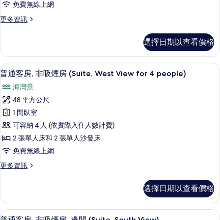
免費無線上網
情
吸
更
更多資訊
煙
多
房
普
選擇日期以查看價格
通
(Suite,
客
West
房,
書桌、遮光布/窗簾、免費無線上網、
顯
View
10
非
普通客房, 非吸煙房 (Suite, West View for 4 people)
示
吸
for
海灣景
煙
普
3
房
48 平方公尺
people)
通
(Suite,
1 間臥室
West
的
客
View
可容納 4 人 (依實際入住人數計費)
所
房,
for
2 張單人床和 2 張單人沙發床
有
3
非
免費無線上網
people)
相
吸
的
更
更多資訊
片
詳
煙
多
情
房
普
選擇日期以查看價格
通
(Suite,
客
West
房,
書桌、遮光布/窗簾、免費無線上網、
顯
View
7
非
普通客房, 非吸煙房, 邊間 (Suite, South View)