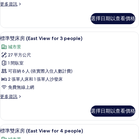
更
更多資訊
(East
多
View)
標
選擇日期以查看價格
準
的
雙
所
床
書桌、遮光布/窗簾、免費無線上網、
顯
有
3
房
標準雙床房 (East View for 3 people)
示
(East
相
城市景
View)
標
片
的
27 平方公尺
準
詳
1 間臥室
情
雙
可容納 6 人 (依實際入住人數計費)
床
2 張單人床和 1 張單人沙發床
房
免費無線上網
(East
更
更多資訊
View
多
for
標
選擇日期以查看價格
3
準
雙
people)
床
的
書桌、遮光布/窗簾、免費無線上網、
顯
3
房
標準雙床房 (East View for 4 people)
所
示
(East