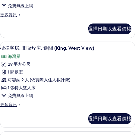
View)
非
相
免費無線上網
的
吸
詳
片
更
更多資訊
情
煙
多
房,
標
選擇日期以查看價格
準
邊
客
間
房,
書桌、遮光布/窗簾、免費無線上網、
顯
4
非
標準客房, 非吸煙房, 邊間 (King, West View)
(King,
示
吸
South
海灣景
煙
標
View)
房,
29 平方公尺
準
邊
的
1 間臥室
間
客
所
(King,
可容納 2 人 (依實際入住人數計費)
房,
有
South
1 張特大雙人床
View)
非
相
免費無線上網
的
吸
片
詳
更
更多資訊
情
煙
多
房,
標
選擇日期以查看價格
準
邊
客
間
房,
書桌、遮光布/窗簾、免費無線上網、
顯