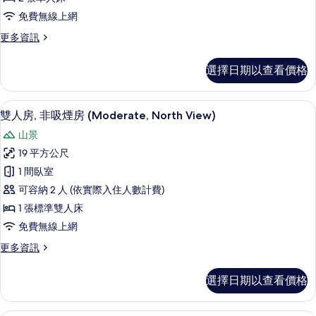
床
免費無線上網
房
更
更多資訊
(Superior
多
Twin,
高
選擇日期以查看價格
South
級
雙
View)
床
書桌、遮光布/窗簾、免費無線上網、
顯
的
6
房
雙人房, 非吸煙房 (Moderate, North View)
示
(Superior
所
山景
Twin,
雙
有
South
19 平方公尺
人
相
View)
1 間臥室
的
房,
片
詳
可容納 2 人 (依實際入住人數計費)
非
情
1 張標準雙人床
吸
免費無線上網
煙
更
更多資訊
房
多
(Moderate,
雙
選擇日期以查看價格
人
North
房,
View)
非
書桌、遮光布/窗簾、免費無線上網、