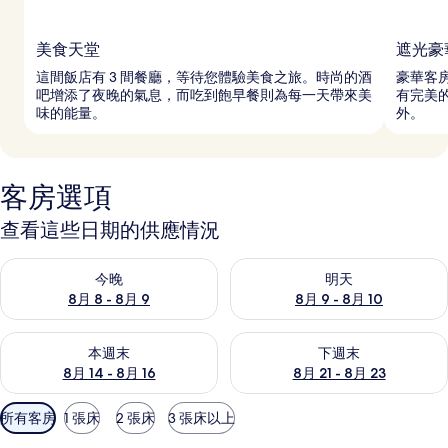
美食天堂
遮光豪
這間飯店有 3 間餐廳，等待您體驗美食之旅。時尚的酒
豪華客
吧增添了夜晚的氣息，而吃到飽早餐則為每一天帶來美
有完美
味的能量。
外。
客房選項
查看這些日期的供應情況
查看今晚 (8月 8 - 8月 9) 的供應情況
查看明天 (8月 9 - 8月 10) 的
今晚
明天
8月 8 - 8月 9
8月 9 - 8月 10
查看本週末 (8月 14 - 8月 16) 的供應情況
查看下週末 (8月 21 - 8月 23
本週末
下週末
8月 14 - 8月 16
8月 21 - 8月 23
可
所有客房
1 張床
2 張床
3 張床以上
用