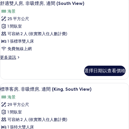
顯
的
6
吸
舒適雙人房, 非吸煙房, 邊間 (South View)
示
煙
所
海景
房
舒
有
(Moderate,
25 平方公尺
適
South
相
1 間臥室
View)
雙
片
的
可容納 2 人 (依實際入住人數計費)
人
詳
1 張標準雙人床
情
房,
免費無線上網
非
更
更多資訊
吸
多
煙
舒
選擇日期以查看價格
適
房,
雙
邊
人
書桌、遮光布/窗簾、免費無線上網、
顯
3
房,
標準客房, 非吸煙房, 邊間 (King, South View)
間
示
非
(South
海景
吸
標
View)
煙
29 平方公尺
準
房,
的
1 間臥室
邊
客
所
間
可容納 2 人 (依實際入住人數計費)
房,
(South
有
1 張特大雙人床