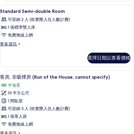
片
詳
書桌、遮光布/窗簾、免費無線上網、
顯
1
情
Standard Semi-double Room
示
可容納 2 人 (依實際入住人數計費)
Standard
1 張標準雙人床
Semi-
免費無線上網
double
Room
更
更多資訊
多
的
Standard
選擇日期以查看價格
所
Semi-
double
有
Room
書桌、遮光布/窗簾、免費無線上網、
顯
相
3
的
客房, 非吸煙房 (Run of the House, cannot specify)
示
詳
片
半海景
情
客
19 平方公尺
房,
1 間臥室
非
可容納 3 人 (依實際入住人數計費)
吸
1 張單人床
煙
免費無線上網
房
更
更多資訊