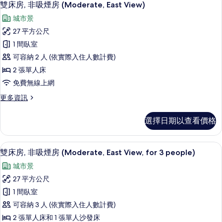
5
非
雙床房, 非吸煙房 (Moderate, East View)
(King,
示
吸
West
城市景
煙
雙
View)
房,
27 平方公尺
床
邊
的
1 間臥室
間
房,
所
(King,
可容納 2 人 (依實際入住人數計費)
非
有
West
2 張單人床
View)
吸
相
免費無線上網
的
煙
片
詳
更
更多資訊
情
房
多
(Moderate,
雙
選擇日期以查看價格
床
East
房,
View)
非
書桌、遮光布/窗簾、免費無線上網、
顯
的
5
吸
雙床房, 非吸煙房 (Moderate, East View, for 3 people)
示
煙
所
城市景
房
雙
有
(Moderate,
27 平方公尺
床
East
相
1 間臥室
View)
房,
片
的
可容納 3 人 (依實際入住人數計費)
非
詳
2 張單人床和 1 張單人沙發床
情