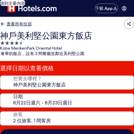
跳到主要內容
下載 App
查看所有住宿
神戶美利堅公園東方飯店
4.5
Kobe MerikenPark Oriental Hotel
星
奢華的飯店，設有 3 間餐廳並鄰近美利堅公園
級
住
選擇日期以查看價格
宿
想要去哪裡？
日期
旅客