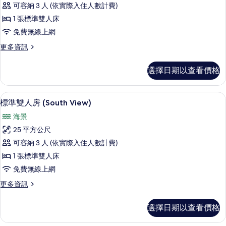
可容納 3 人 (依實際入住人數計費)
雙
1 張標準雙人床
人
免費無線上網
房
更
更多資訊
(East
多
View)
標
選擇日期以查看價格
準
的
雙
所
人
書桌、遮光布/窗簾、免費無線上網、
顯
有
7
房
標準雙人房 (South View)
示
(East
相
海景
View)
標
片
的
25 平方公尺
準
詳
可容納 3 人 (依實際入住人數計費)
情
雙
1 張標準雙人床
人
免費無線上網
房
更
更多資訊
(South
多
View)
標
選擇日期以查看價格
準
的
雙
所