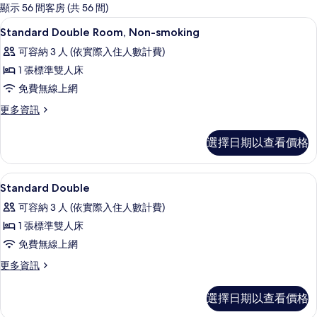
的
顯示 56 間客房 (共 56 間)
客
書桌、遮光布/窗簾、免費無線上網、
顯
5
Standard Double Room, Non-smoking
房
示
篩
可容納 3 人 (依實際入住人數計費)
Standard
選
1 張標準雙人床
Double
條
免費無線上網
Room,
件
Non-
更
更多資訊
多
smoking
Standard
的
選擇日期以查看價格
Double
所
Room,
Non-
有
書桌、遮光布/窗簾、免費無線上網、
顯
5
smoking
Standard Double
相
示
的
可容納 3 人 (依實際入住人數計費)
詳
片
Standard
情
1 張標準雙人床
Double
免費無線上網
的
更
更多資訊
所
多
有
Standard
選擇日期以查看價格
Double
相
的