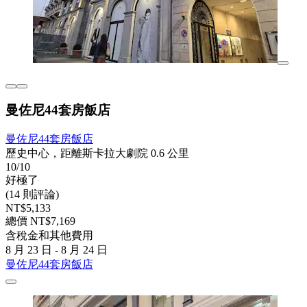
曼佐尼44套房飯店
曼佐尼44套房飯店
歷史中心，距離斯卡拉大劇院 0.6 公里
10/10
好極了
(14 則評論)
NT$5,133
總價 NT$7,169
含稅金和其他費用
8 月 23 日 - 8 月 24 日
曼佐尼44套房飯店