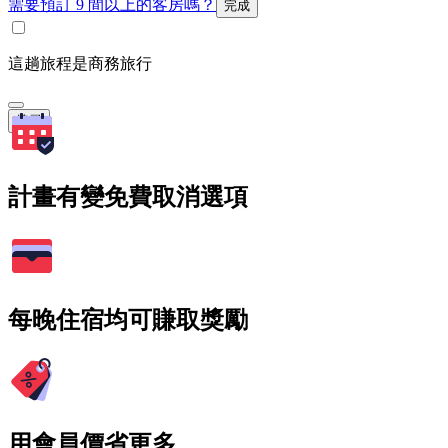
需要預訂 9 間以上的客房嗎？
完成
這趟旅程是商務旅行
搜尋
計畫有變免費取消選項
每晚住宿均可賺取獎勵
用會員價省更多