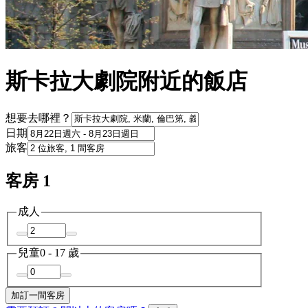
斯卡拉大劇院附近的飯店
想要去哪裡？
日期
旅客
客房 1
成人
兒童
0 - 17 歲
加訂一間客房