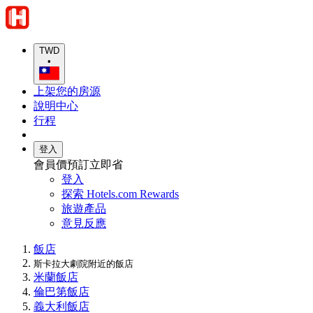
TWD
•
上架您的房源
說明中心
行程
登入
會員價預訂立即省
登入
探索 Hotels.com Rewards
旅遊產品
意見反應
飯店
斯卡拉大劇院附近的飯店
米蘭飯店
倫巴第飯店
義大利飯店