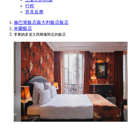
行程
意見反應
倫巴第飯店
義大利飯店
飯店
米蘭飯店
李奧納多達文西雕像附近的飯店