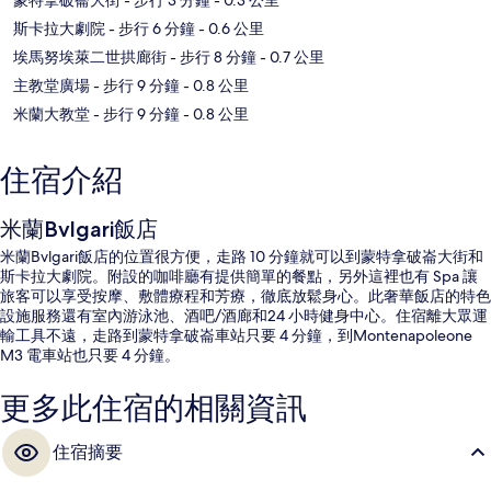
斯卡拉大劇院
- 步行 6 分鐘
- 0.6 公里
埃馬努埃萊二世拱廊街
- 步行 8 分鐘
- 0.7 公里
主教堂廣場
- 步行 9 分鐘
- 0.8 公里
米蘭大教堂
- 步行 9 分鐘
- 0.8 公里
住宿介紹
米蘭Bvlgari飯店
米蘭Bvlgari飯店的位置很方便，走路 10 分鐘就可以到蒙特拿破崙大街和
斯卡拉大劇院。附設的咖啡廳有提供簡單的餐點，另外這裡也有 Spa 讓
旅客可以享受按摩、敷體療程和芳療，徹底放鬆身心。此奢華飯店的特色
設施服務還有室內游泳池、酒吧/酒廊和24 小時健身中心。住宿離大眾運
輸工具不遠，走路到蒙特拿破崙車站只要 4 分鐘，到Montenapoleone
M3 電車站也只要 4 分鐘。
更多此住宿的相關資訊
住宿摘要