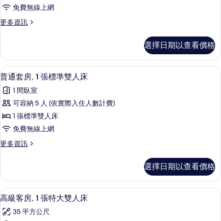
1
片
免費無線上網
詳
間
情
更
更多資訊
臥
多
室,
普
選擇日期以查看價格
通
花
套
園
房,
普通套房, 1 張標準雙人床 | 高級寢
顯
5
1
景
普通套房, 1 張標準雙人床
示
間
觀
1 間臥室
臥
普
的
室,
可容納 5 人 (依實際入住人數計費)
通
花
所
1 張標準雙人床
園
套
有
景
免費無線上網
房,
觀
相
更
更多資訊
的
1
多
片
詳
張
普
情
選擇日期以查看價格
通
標
套
準
房,
高級客房, 1 張特大雙人床 | 高級寢
顯
10
1
雙
高級客房, 1 張特大雙人床
示
張
人
35 平方公尺
標
高