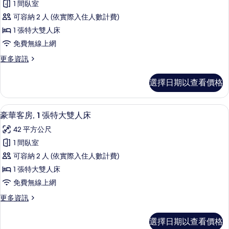
床
準
1 間臥室
級
雙
的
可容納 2 人 (依實際入住人數計費)
人
客
所
床
1 張特大雙人床
房,
的
有
免費無線上網
詳
1
相
情
更
更多資訊
張
多
片
特
高
選擇日期以查看價格
級
大
客
雙
房,
豪華客房, 1 張特大雙人床 | 高級寢
顯
8
1
人
豪華客房, 1 張特大雙人床
示
張
床
42 平方公尺
特
豪
的
大
1 間臥室
華
雙
所
可容納 2 人 (依實際入住人數計費)
人
客
有
床
1 張特大雙人床
房,
的
相
免費無線上網
詳
1
片
情
更
更多資訊
張
多
特
豪
選擇日期以查看價格
華
大