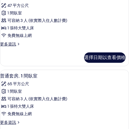
示
篩
47 平方公尺
尊
選
1 間臥室
榮
條
可容納 3 人 (依實際入住人數計費)
客
件
1 張特大雙人床
房,
免費無線上網
1
更
更多資訊
張
多
特
尊
選擇日期以查看價格
榮
大
客
雙
房,
客房景觀
顯
6
1
人
普通套房, 1 間臥室
示
張
床
65 平方公尺
特
普
的
大
1 間臥室
通
雙
所
可容納 3 人 (依實際入住人數計費)
人
套
有
床
1 張特大雙人床
房,
的
相
免費無線上網
詳
1
片
情
更
更多資訊
間
多