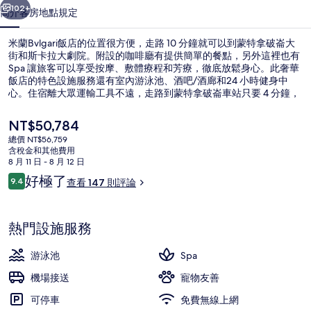
片
102+
簡介
客房
地點
規定
集
米蘭Bvlgari飯店的位置很方便，走路 10 分鐘就可以到蒙特拿破崙大
街和斯卡拉大劇院。附設的咖啡廳有提供簡單的餐點，另外這裡也有
Spa 讓旅客可以享受按摩、敷體療程和芳療，徹底放鬆身心。此奢華
飯店的特色設施服務還有室內游泳池、酒吧/酒廊和24 小時健身中
心。住宿離大眾運輸工具不遠，走路到蒙特拿破崙車站只要 4 分鐘，
到Montenapoleone M3 電車站也只要 4 分鐘。
目
NT$50,784
前
總價 NT$56,759
的
含稅金和其他費用
套房, 1 間臥室, 壁爐 | 客房景觀
價
8 月 11 日 - 8 月 12 日
格
評
好極了
9.4
查看 147 則評論
是
9.4 分，滿分 10 分，
論
NT$50,784
熱門設施服務
游泳池
Spa
機場接送
寵物友善
可停車
免費無線上網