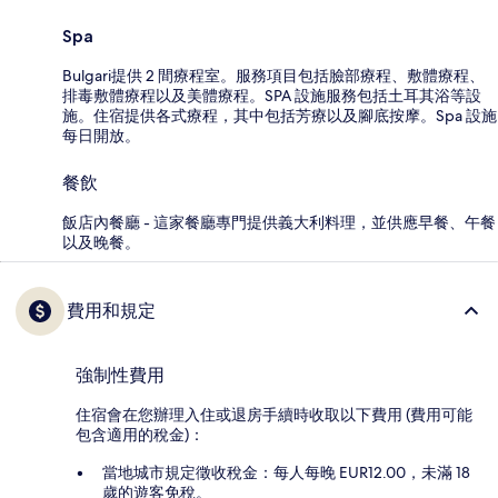
Spa
Bulgari提供 2 間療程室。服務項目包括臉部療程、敷體療程、
排毒敷體療程以及美體療程。SPA 設施服務包括土耳其浴等設
施。住宿提供各式療程，其中包括芳療以及腳底按摩。Spa 設施
每日開放。
餐飲
飯店內餐廳 - 這家餐廳專門提供義大利料理，並供應早餐、午餐
以及晚餐。
費用和規定
強制性費用
住宿會在您辦理入住或退房手續時收取以下費用 (費用可能
包含適用的稅金)：
當地城市規定徵收稅金：每人每晚 EUR12.00，未滿 18
歲的遊客免稅。