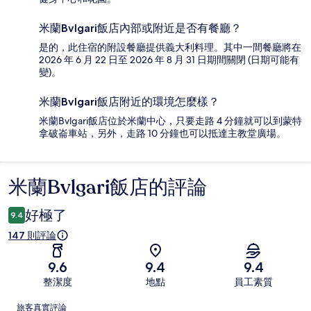
米蘭Bvlgari飯店內部或附近是否有餐廳？
是的，此住宿的附設餐廳提供義大利料理。其中一間餐廳將在
2026 年 6 月 22 日至 2026 年 8 月 31 日期間關閉 (日期可能有
變)。
米蘭Bvlgari飯店附近的環境怎麼樣？
米蘭Bvlgari飯店位於米蘭中心，只要走路 4 分鐘就可以到蒙特
拿破崙車站，另外，走路 10 分鐘也可以抵達主教堂廣場。
米蘭Bvlgari飯店的評論
評
論
好極了
9.4
147 則評論
9.6
9.4
9.4
整潔度
地點
員工素質
評
旅客真實評論