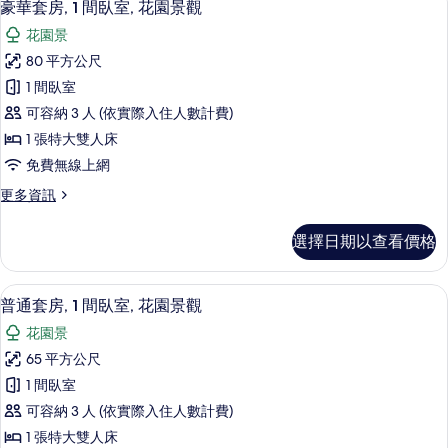
9
2
人
豪華套房, 1 間臥室, 花園景觀
示
張
床
花園景
加
豪
的
大
80 平方公尺
華
雙
所
1 間臥室
人
套
有
床
可容納 3 人 (依實際入住人數計費)
房,
的
相
1 張特大雙人床
詳
1
片
免費無線上網
情
間
更
更多資訊
臥
多
室,
豪
選擇日期以查看價格
華
花
套
園
房,
普通套房, 1 間臥室, 花園景觀 | 
顯
8
1
景
普通套房, 1 間臥室, 花園景觀
示
間
觀
花園景
臥
普
的
室,
65 平方公尺
通
花
所
1 間臥室
園
套
有
景
可容納 3 人 (依實際入住人數計費)
房,
觀
相
1 張特大雙人床
的