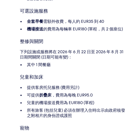
可選設施服務
全套早餐
需額外收費，每人約 EUR35 到 40
機場接送
的費用為每輛車 EUR180 (單程，共 2 個座位)
整修與關閉
下列設施或服務將在 2026 年 6 月 22 日至 2026 年 8 月 31
日期間關閉 (日期可能有變)：
其中 1 間餐廳
兒童和加床
提供客房托兒服務 (費用另計)
可提供
折疊床
，費用為每晚 EUR95.0
兒童的機場接送費用為 EUR180 (單程)
所有旅客 (包括兒童) 必須在辦理入住時出示由政府核發
之附相片的身份證或護照
寵物