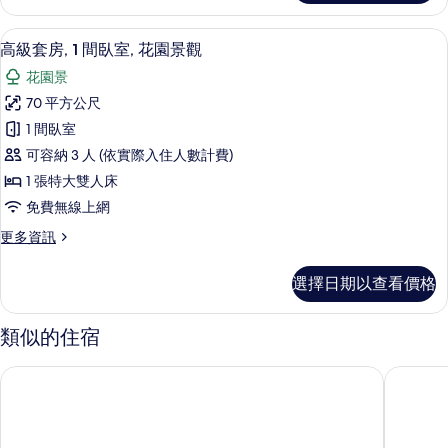
客
雙
房,
高級套房, 1 間臥室, 花園景觀 | 客
顯
5
1
人
高級套房, 1 間臥室, 花園景觀
示
張
床
花園景
特
高
的
大
70 平方公尺
級
雙
所
1 間臥室
人
套
有
床
可容納 3 人 (依實際入住人數計費)
房,
的
相
1 張特大雙人床
詳
1
片
免費無線上網
情
間
更
更多資訊
臥
多
室,
高
選擇日期以查看價格
級
花
套
園
房,
類似的住宿
1
景
間
觀
米蘭阿瑪尼飯店
米蘭柏悅
臥
的
室,
花
所
園