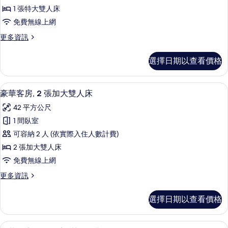
套
情
1 張特大雙人床
房,
免費無線上網
1
更
更多資訊
間
多
臥
尊
選擇日期以查看價格
榮
室
套
的
房,
豪華客房, 2 張加大雙人床 | 高級寢
顯
7
1
所
豪華客房, 2 張加大雙人床
示
間
有
42 平方公尺
臥
豪
相
室
1 間臥室
華
的
片
可容納 2 人 (依實際入住人數計費)
詳
客
情
2 張加大雙人床
房,
免費無線上網
2
更
更多資訊
張
多
加
豪
選擇日期以查看價格
華
大
客
雙
房,
豪華套房, 1 間臥室, 花園景觀 | 客
顯