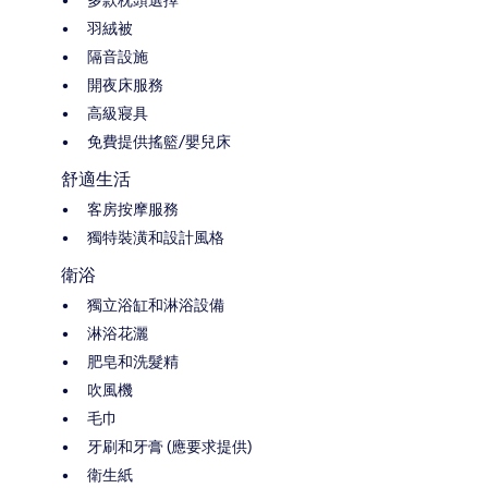
羽絨被
隔音設施
開夜床服務
高級寢具
免費提供搖籃/嬰兒床
舒適生活
客房按摩服務
獨特裝潢和設計風格
衛浴
獨立浴缸和淋浴設備
淋浴花灑
肥皂和洗髮精
吹風機
毛巾
牙刷和牙膏 (應要求提供)
衛生紙