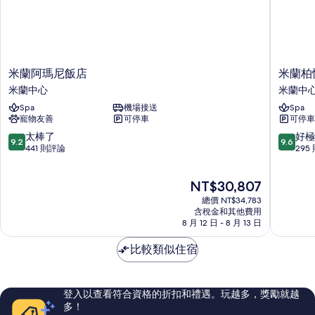
有
景
觀
相
的
片
詳
情
米
米
米蘭阿瑪尼飯店
米蘭柏
蘭
蘭
米蘭中心
米蘭中
阿
柏
Spa
機場接送
Spa
瑪
悅
寵物友善
可停車
可停車
尼
飯
飯
店
9.2
9.6
太棒了
好極
9.2
9.6
店
米
分，
分，
441 則評論
295
米
蘭
滿
滿
蘭
中
分
分
現
NT$30,807
中
心
10
10
在
心
分，
分，
總價 NT$34,783
價
太
好
含稅金和其他費用
格
8 月 12 日 - 8 月 13 日
棒
極
為
了，
了，
NT$30,807
比較類似住宿
441
295
則
則
評
評
論
論
登入以查看符合資格的折扣和禮遇。玩越多，獎勵就越
多！