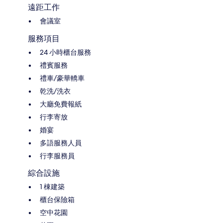
遠距工作
會議室
服務項目
24 小時櫃台服務
禮賓服務
禮車/豪華轎車
乾洗/洗衣
大廳免費報紙
行李寄放
婚宴
多語服務人員
行李服務員
綜合設施
1 棟建築
櫃台保險箱
空中花園