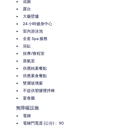
花園
露台
大廳壁爐
24 小時健身中心
室內游泳池
全套 Spa 服務
浴缸
按摩/療程室
蒸氣室
供應純素餐點
供應素食餐點
雙層玻璃窗
不提供塑膠攪拌棒
宴會廳
無障礙設施
電梯
電梯門寬度 (公分)： 90