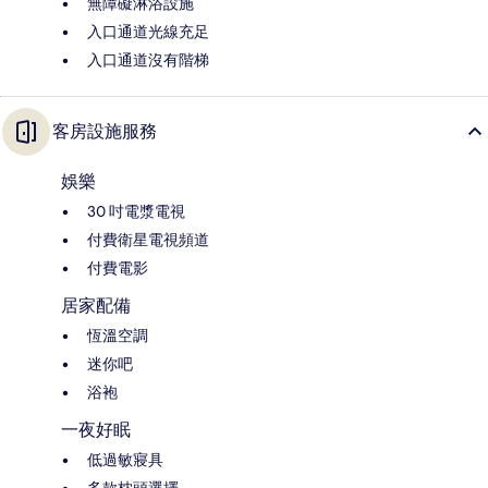
無障礙淋浴設施
入口通道光線充足
入口通道沒有階梯
客房設施服務
娛樂
30 吋電漿電視
付費衛星電視頻道
付費電影
居家配備
恆溫空調
迷你吧
浴袍
一夜好眠
低過敏寢具
多款枕頭選擇