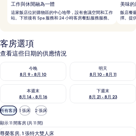
工作與休閒融為一體
美味的
這家飯店位於購物區的中心地帶，設有會議空間和工作
飯店餐
站。下班後有 Spa 服務和 24 小時客房餐點服務服務。
擇。提
客房選項
查看這些日期的供應情況
查看今晚 (8月 9 - 8月 10) 的供應情況
查看明天 (8月 10 - 8月 11) 
今晚
明天
8月 9 - 8月 10
8月 10 - 8月 11
查看本週末 (8月 14 - 8月 16) 的供應情況
查看下週末 (8月 21 - 8月 23
本週末
下週末
8月 14 - 8月 16
8月 21 - 8月 23
可
所有客房
1 張床
2 張床
用
的
顯示 11 間客房 (共 11 間)
客
尊榮客房, 1 張特大雙人床 | 高級寢
顯
9
尊榮客房, 1 張特大雙人床
房