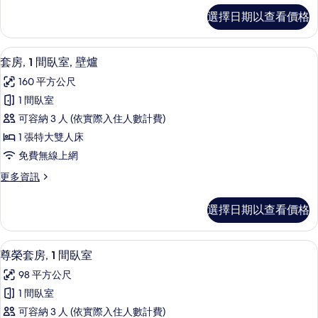
臥
普
選擇日期以查看價格
通
室
套
的
房,
套房, 1 間臥室, 壁爐 | 高級寢具、
顯
13
1
所
套房, 1 間臥室, 壁爐
示
間
有
160 平方公尺
臥
套
相
室
1 間臥室
房,
的
片
可容納 3 人 (依實際入住人數計費)
詳
1
情
1 張特大雙人床
間
免費無線上網
臥
更
更多資訊
室,
多
壁
套
選擇日期以查看價格
房,
爐
1
的
間
尊榮套房, 1 間臥室 | 住宿設施服務
顯
3
臥
所
尊榮套房, 1 間臥室
示
室,
有
98 平方公尺
壁
尊
相
爐
1 間臥室
榮
的
片
可容納 3 人 (依實際入住人數計費)
詳