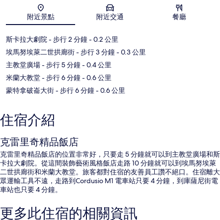
地圖
附近景點
附近交通
餐廳
斯卡拉大劇院
- 步行 2 分鐘
- 0.2 公里
埃馬努埃萊二世拱廊街
- 步行 3 分鐘
- 0.3 公里
主教堂廣場
- 步行 5 分鐘
- 0.4 公里
米蘭大教堂
- 步行 6 分鐘
- 0.6 公里
蒙特拿破崙大街
- 步行 6 分鐘
- 0.6 公里
住宿介紹
克雷里奇精品飯店
克雷里奇精品飯店的位置非常好，只要走 5 分鐘就可以到主教堂廣場和斯
卡拉大劇院。從這間裝飾藝術風格飯店走路 10 分鐘就可以到埃馬努埃萊
二世拱廊街和米蘭大教堂。旅客都對住宿的友善員工讚不絕口。住宿離大
眾運輸工具不遠，走路到Cordusio M1 電車站只要 4 分鐘，到庫薩尼街電
車站也只要 4 分鐘。
更多此住宿的相關資訊