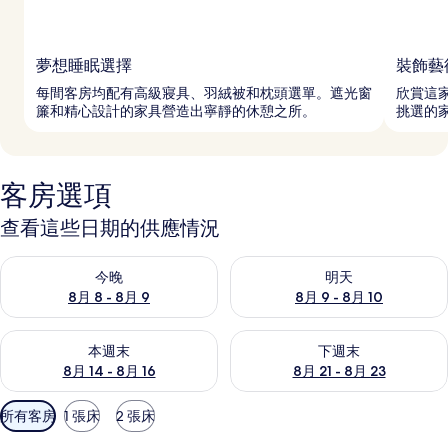
夢想睡眠選擇
裝飾藝
每間客房均配有高級寢具、羽絨被和枕頭選單。遮光窗
欣賞這
簾和精心設計的家具營造出寧靜的休憩之所。
挑選的
客房選項
查看這些日期的供應情況
查看今晚 (8月 8 - 8月 9) 的供應情況
查看明天 (8月 9 - 8月 10) 的
今晚
明天
8月 8 - 8月 9
8月 9 - 8月 10
查看本週末 (8月 14 - 8月 16) 的供應情況
查看下週末 (8月 21 - 8月 23
本週末
下週末
8月 14 - 8月 16
8月 21 - 8月 23
可
所有客房
1 張床
2 張床
用