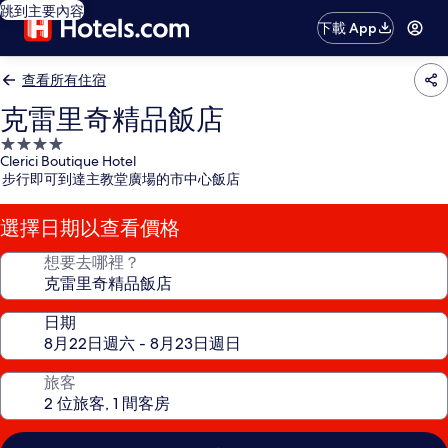
跳到主要內容
下載 App
查看所有住宿
克雷里奇精品飯店
4.0
Clerici Boutique Hotel
星
步行即可到達主教堂廣場的市中心飯店
級
住
選擇日期以查看價格
宿
想要去哪裡？
日期
旅客