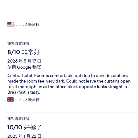
Julie，2 晚旅行
旅客真實評論
8/10 非常好
2026 年 5 月 17 日
使用 Google 翻譯
Central hotel. Room is comfortable but due to dark decorations
made the room feel very dark. Could not leave the curtains open
to let more light in as the office block opposite looks straight in.
Breakfast is tasty.
Julie，3 晚旅行
旅客真實評論
10/10 好極了
2023 年 1 月 22 日