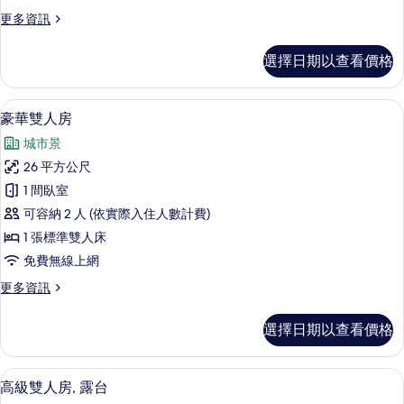
的
更
更多資訊
所
多
有
行
選擇日期以查看價格
政
相
雙
片
人
豪華雙人房 | 高級寢具、羽絨被、客
顯
6
房
豪華雙人房
示
的
城市景
詳
豪
情
26 平方公尺
華
1 間臥室
雙
可容納 2 人 (依實際入住人數計費)
人
1 張標準雙人床
房
免費無線上網
的
更
更多資訊
所
多
有
豪
選擇日期以查看價格
華
相
雙
片
人
高級雙人房, 露台 | 高級寢具、羽絨
顯
5
房
高級雙人房, 露台
示
的