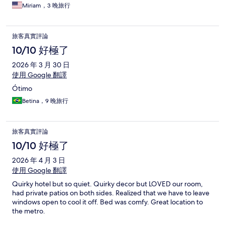
Miriam，3 晚旅行
旅客真實評論
10/10 好極了
2026 年 3 月 30 日
使用 Google 翻譯
Ótimo
Betina，9 晚旅行
旅客真實評論
10/10 好極了
2026 年 4 月 3 日
使用 Google 翻譯
Quirky hotel but so quiet. Quirky decor but LOVED our room,
had private patios on both sides. Realized that we have to leave
windows open to cool it off. Bed was comfy. Great location to
the metro.