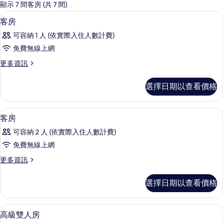
的
顯示 7 間客房 (共 7 間)
客
高級寢具、羽絨被、客房內保險箱、書
顯
5
客房
房
示
篩
可容納 1 人 (依實際入住人數計費)
客
選
免費無線上網
房
條
更
更多資訊
的
件
多
所
客
選擇日期以查看價格
房
有
的
相
詳
高級寢具、羽絨被、客房內保險箱、書
顯
7
情
客房
片
示
可容納 2 人 (依實際入住人數計費)
客
免費無線上網
房
更
更多資訊
的
多
所
客
選擇日期以查看價格
房
有
的
相
詳
高級雙人房 | 高級寢具、羽絨被、客
顯
7
情
高級雙人房
片
示