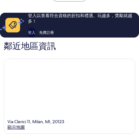
1,198
1,005
則
則
評
評
登入以查看符合資格的折扣和禮遇。玩越多，獎勵就越
論
論
多！
登入
免費註冊
鄰近地區資訊
Via Clerici 11, Milan, MI, 20123
顯示地圖