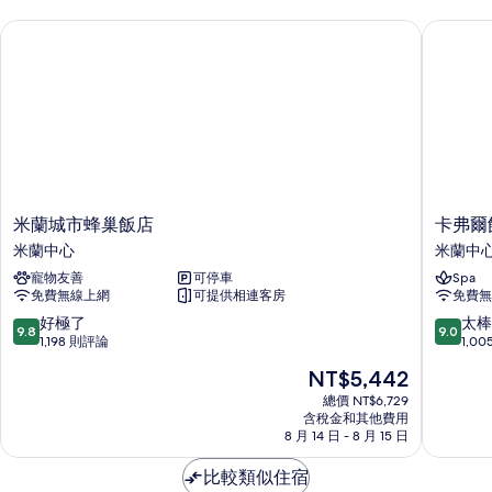
片
米蘭城市蜂巢飯店
卡弗爾飯
米
卡
米蘭城市蜂巢飯店
卡弗爾
蘭
弗
米蘭中心
米蘭中
城
爾
寵物友善
可停車
Spa
市
飯
免費無線上網
可提供相連客房
免費無
蜂
店
巢
米
9.8
9.0
好極了
太棒
9.8
9.0
飯
蘭
分，
分，
1,198 則評論
1,0
店
中
滿
滿
現
NT$5,442
米
心
分
分
在
蘭
10
10
總價 NT$6,729
價
中
含稅金和其他費用
分，
分，
格
8 月 14 日 - 8 月 15 日
心
好
太
為
極
棒
NT$5,442
比較類似住宿
了，
了，