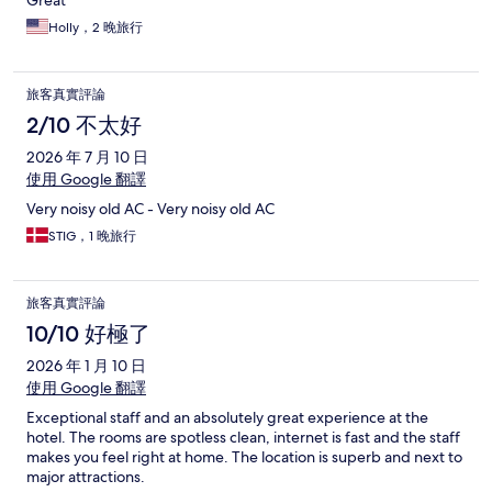
Holly，2 晚旅行
旅客真實評論
2/10 不太好
2026 年 7 月 10 日
使用 Google 翻譯
Very noisy old AC - Very noisy old AC
STIG，1 晚旅行
旅客真實評論
10/10 好極了
2026 年 1 月 10 日
使用 Google 翻譯
Exceptional staff and an absolutely great experience at the
hotel. The rooms are spotless clean, internet is fast and the staff
makes you feel right at home. The location is superb and next to
major attractions.