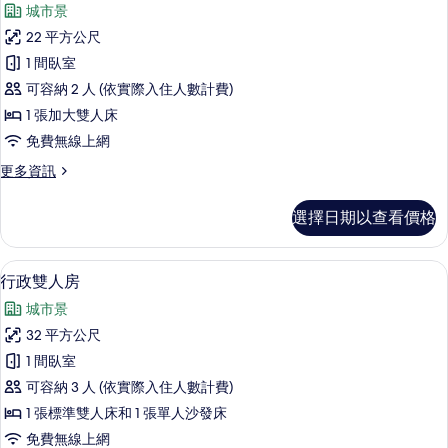
城市景
高
22 平方公尺
級
1 間臥室
雙
可容納 2 人 (依實際入住人數計費)
人
1 張加大雙人床
房
免費無線上網
的
更
更多資訊
所
多
有
高
選擇日期以查看價格
級
相
雙
片
人
行政雙人房 | 高級寢具、羽絨被、客
顯
5
房
行政雙人房
示
的
城市景
詳
行
情
32 平方公尺
政
1 間臥室
雙
可容納 3 人 (依實際入住人數計費)
人
1 張標準雙人床和 1 張單人沙發床
房
免費無線上網