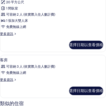
20 平方公尺
詳
高
情
1 間臥室
級
可容納 2 人 (依實際入住人數計費)
雙
1 張加大雙人床
人
免費無線上網
房,
更
更多資訊
露
多
台
高
選擇日期以查看價格
級
的
雙
所
人
高級寢具、羽絨被、客房內保險箱、書
顯
6
房,
客房
有
示
露
相
可容納 3 人 (依實際入住人數計費)
台
客
的
片
免費無線上網
房
詳
更
更多資訊
情
的
多
所
客
選擇日期以查看價格
房
有
的
相
詳
類似的住宿
情