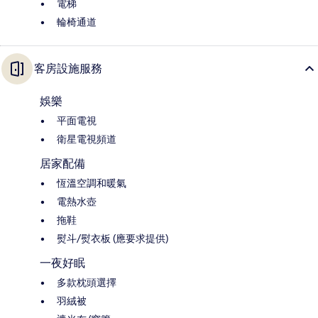
電梯
輪椅通道
客房設施服務
娛樂
平面電視
衛星電視頻道
居家配備
恆溫空調和暖氣
電熱水壺
拖鞋
熨斗/熨衣板 (應要求提供)
一夜好眠
多款枕頭選擇
羽絨被