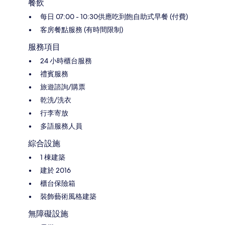
餐飲
每日 07:00 - 10:30供應吃到飽自助式早餐 (付費)
客房餐點服務 (有時間限制)
服務項目
24 小時櫃台服務
禮賓服務
旅遊諮詢/購票
乾洗/洗衣
行李寄放
多語服務人員
綜合設施
1 棟建築
建於 2016
櫃台保險箱
裝飾藝術風格建築
無障礙設施