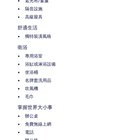
遮光布/窗簾
隔音設施
高級寢具
舒適生活
獨特裝潢風格
衛浴
專用浴室
浴缸或淋浴設備
坐浴桶
名牌盥洗用品
吹風機
毛巾
掌握世界大小事
辦公桌
免費無線上網
電話