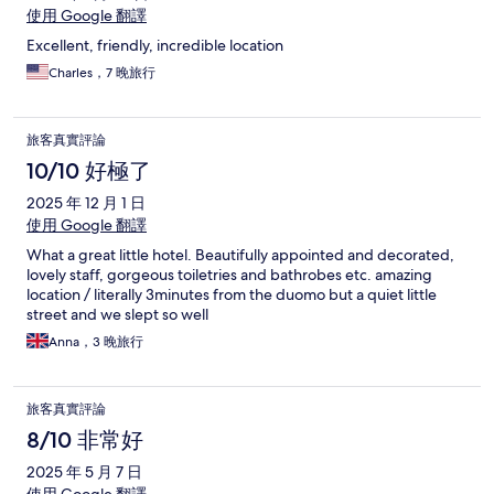
使用 Google 翻譯
Excellent, friendly, incredible location
Charles，7 晚旅行
旅客真實評論
10/10 好極了
2025 年 12 月 1 日
使用 Google 翻譯
What a great little hotel. Beautifully appointed and decorated,
lovely staff, gorgeous toiletries and bathrobes etc. amazing
location / literally 3minutes from the duomo but a quiet little
street and we slept so well
Anna，3 晚旅行
旅客真實評論
8/10 非常好
2025 年 5 月 7 日
使用 Google 翻譯