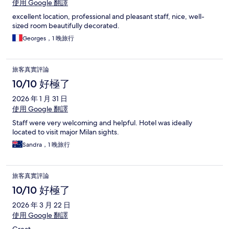
使用 Google 翻譯
excellent location, professional and pleasant staff, nice, well-
sized room beautifully decorated.
Georges，1 晚旅行
旅客真實評論
10/10 好極了
2026 年 1 月 31 日
使用 Google 翻譯
Staff were very welcoming and helpful. Hotel was ideally
located to visit major Milan sights.
Sandra，1 晚旅行
旅客真實評論
10/10 好極了
2026 年 3 月 22 日
使用 Google 翻譯
Great