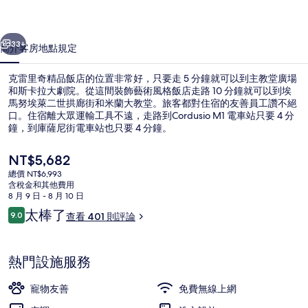
飯
一個
下一個
店
33+
簡介
客房
地點
規定
的
克雷里奇精品飯店的位置非常好，只要走 5 分鐘就可以到主教堂廣場
相
和斯卡拉大劇院。從這間裝飾藝術風格飯店走路 10 分鐘就可以到埃
馬努埃萊二世拱廊街和米蘭大教堂。旅客都對住宿的友善員工讚不絕
片
口。住宿離大眾運輸工具不遠，走路到Cordusio M1 電車站只要 4 分
集
鐘，到庫薩尼街電車站也只要 4 分鐘。
目
NT$5,682
前
總價 NT$6,993
的
含稅金和其他費用
住宿正面
價
8 月 9 日 - 8 月 10 日
格
評
太棒了
9.0
查看 401 則評論
是
9.0 分，滿分 10 分，
論
NT$5,682
熱門設施服務
寵物友善
免費無線上網