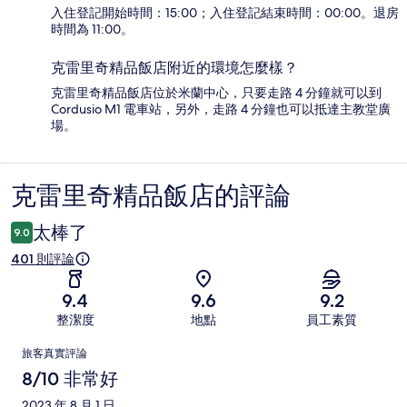
入住登記開始時間：15:00；入住登記結束時間：00:00。退房
時間為 11:00。
克雷里奇精品飯店附近的環境怎麼樣？
克雷里奇精品飯店位於米蘭中心，只要走路 4 分鐘就可以到
Cordusio M1 電車站，另外，走路 4 分鐘也可以抵達主教堂廣
場。
克雷里奇精品飯店的評論
評
論
太棒了
9.0
401 則評論
9.4
9.6
9.2
整潔度
地點
員工素質
評
旅客真實評論
論
8/10 非常好
2023 年 8 月 1 日