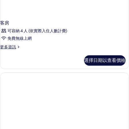
客房
可容納 4 人 (依實際入住人數計費)
免費無線上網
更
更多資訊
多
客
選擇日期以查看價格
房
的
詳
情