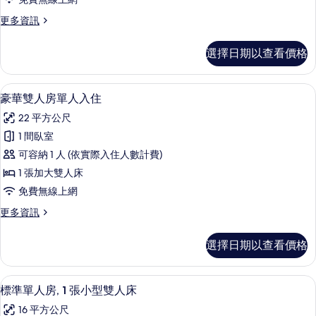
1
房
發
張
更
更多資訊
單
沙
床
多
發
人
標
的
選擇日期以查看價格
床
準
入
所
的
雙
住
詳
人
有
高級寢具、羽絨被、記憶床墊、迷你吧
顯
情
5
房
豪華雙人房單人入住
的
相
示
單
所
22 平方公尺
人
片
豪
入
有
1 間臥室
華
住
相
可容納 1 人 (依實際入住人數計費)
的
雙
詳
片
1 張加大雙人床
人
情
免費無線上網
房
更
更多資訊
單
多
人
豪
選擇日期以查看價格
華
入
雙
住
人
高級寢具、羽絨被、記憶床墊、迷你吧
顯
4
房
標準單人房, 1 張小型雙人床
的
示
單
所
16 平方公尺
人