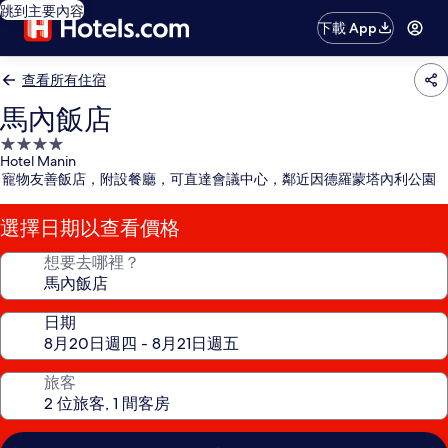
跳到主要內容
下載 App
查看所有住宿
馬內飯店
4.0
Hotel Manin
星
寵物友善飯店，附設餐廳，可直達會議中心，鄰近因德羅蒙塔內利公園
級
住
選擇日期以查看價格
宿
想要去哪裡？
日期
旅客