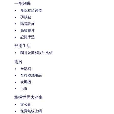
一夜好眠
多款枕頭選擇
羽絨被
隔音設施
高級寢具
記憶床墊
舒適生活
獨特裝潢和設計風格
衛浴
坐浴桶
名牌盥洗用品
吹風機
毛巾
掌握世界大小事
辦公桌
免費無線上網