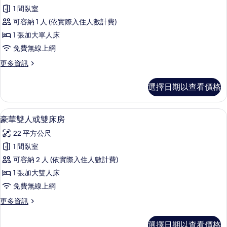
標
入
有
1 間臥室
準
住
相
可容納 1 人 (依實際入住人數計費)
的
單
詳
片
1 張加大單人床
人
情
免費無線上網
房,
更
更多資訊
1
多
張
標
選擇日期以查看價格
準
小
單
型
人
高級寢具、羽絨被、記憶床墊、迷你吧
顯
5
房,
雙
豪華雙人或雙床房
示
1
人
22 平方公尺
張
豪
床
小
1 間臥室
華
型
的
可容納 2 人 (依實際入住人數計費)
雙
雙
所
人
1 張加大雙人床
人
床
有
免費無線上網
的
或
相
詳
更
更多資訊
雙
情
多
片
床
豪
選擇日期以查看價格