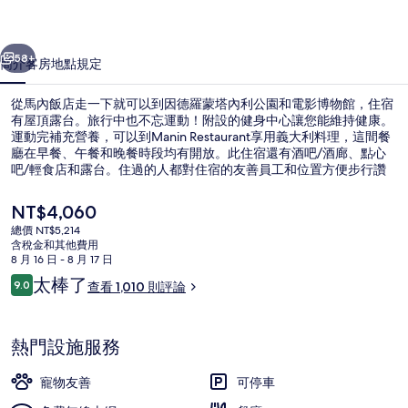
片
一個
下一個
集
58+
簡介
客房
地點
規定
從馬內飯店走一下就可以到因德羅蒙塔內利公園和電影博物館，住宿
有屋頂露台。旅行中也不忘運動！附設的健身中心讓您能維持健康。
運動完補充營養，可以到Manin Restaurant享用義大利料理，這間餐
廳在早餐、午餐和晚餐時段均有開放。此住宿還有酒吧/酒廊、點心
吧/輕食店和露台。住過的人都對住宿的友善員工和位置方便步行讚
譽有加。住宿離大眾運輸工具不遠，走路到卡沃爾廣場電車站只需要
2 分鐘，到圖拉蒂車站也只要 4 分鐘。
目
NT$4,060
前
總價 NT$5,214
的
含稅金和其他費用
雙人或雙床房, 公園景觀 | 高級寢具
價
8 月 16 日 - 8 月 17 日
格
評
太棒了
9.0
查看 1,010 則評論
是
9.0 分，滿分 10 分，
論
NT$4,060
熱門設施服務
寵物友善
可停車