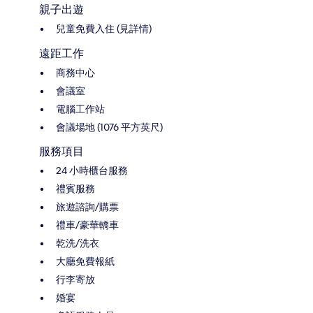
親子出遊
兒童免費入住 (見詳情)
遠距工作
商務中心
會議室
電腦工作站
會議場地 (1076 平方英尺)
服務項目
24 小時櫃台服務
禮賓服務
旅遊諮詢/購票
禮車/豪華轎車
乾洗/洗衣
大廳免費報紙
行李寄放
婚宴