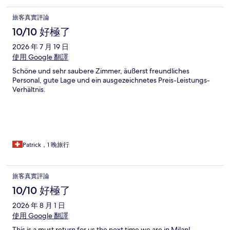
旅客真實評論
10/10 好極了
2026 年 7 月 19 日
使用 Google 翻譯
Schöne und sehr saubere Zimmer, äußerst freundliches
Personal, gute Lage und ein ausgezeichnetes Preis-Leistungs-
Verhältnis.
Patrick，1 晚旅行
旅客真實評論
10/10 好極了
2026 年 8 月 1 日
使用 Google 翻譯
This is a must return for us the next time we are in Milan!