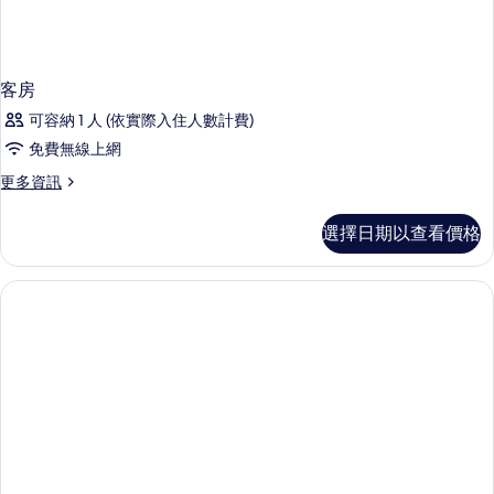
客房
可容納 1 人 (依實際入住人數計費)
免費無線上網
更
更多資訊
多
客
選擇日期以查看價格
房
的
詳
情