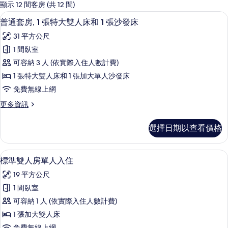
的
顯示 12 間客房 (共 12 間)
客
43-吋 LCD 液晶電視、衛星頻道、電視
顯
10
普通套房, 1 張特大雙人床和 1 張沙發床
房
示
篩
31 平方公尺
普
選
1 間臥室
通
條
可容納 3 人 (依實際入住人數計費)
套
件
1 張特大雙人床和 1 張加大單人沙發床
房,
免費無線上網
1
更
更多資訊
張
多
特
普
選擇日期以查看價格
通
大
套
雙
房,
高級寢具、羽絨被、記憶床墊、迷你吧
顯
4
1
人
標準雙人房單人入住
示
張
床
19 平方公尺
特
標
和
大
1 間臥室
準
雙
1
可容納 1 人 (依實際入住人數計費)
人
雙
張
床
1 張加大雙人床
人
和
沙
免費無線上網