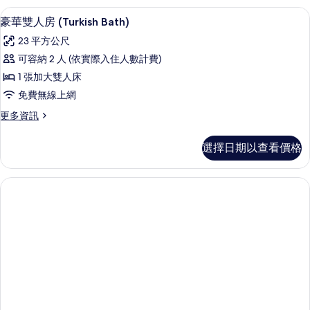
片
人
豪華雙人房 (Turkish Bath) | 
顯
6
房
豪華雙人房 (Turkish Bath)
示
的
23 平方公尺
詳
豪
情
可容納 2 人 (依實際入住人數計費)
華
1 張加大雙人床
雙
免費無線上網
人
更
更多資訊
房
多
(Turkish
豪
選擇日期以查看價格
華
Bath)
雙
的
人
所
房
(Turkish
有
Bath)
相
的
詳
片
情