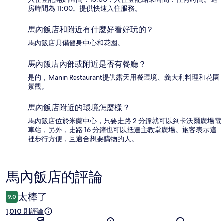
房時間為 11:00。提供快速入住服務。
馬內飯店和附近有什麼好看好玩的？
馬內飯店具備健身中心和花園。
馬內飯店內部或附近是否有餐廳？
是的，Manin Restaurant提供露天用餐環境、義大利料理和花園
景觀。
馬內飯店附近的環境怎麼樣？
馬內飯店位於米蘭中心，只要走路 2 分鐘就可以到卡沃爾廣場電
車站，另外，走路 16 分鐘也可以抵達主教堂廣場。旅客表示這
裡步行方便，且適合想要購物的人。
馬內飯店的評論
評
論
太棒了
9.0
1,010 則評論