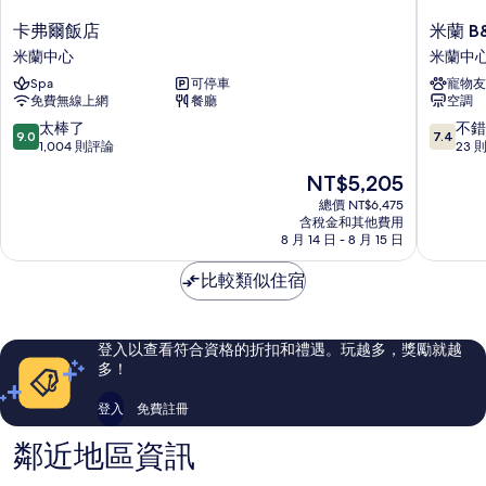
卡
米
卡弗爾飯店
米蘭 B&
弗
蘭
米蘭中心
米蘭中
爾
B&B
Spa
可停車
寵物友
飯
飯
免費無線上網
餐廳
空調
店
店
米
杜
9.0
7.4
太棒了
不錯
9.0
7.4
蘭
莫
分，
分，
1,004 則評論
23 
中
Velasca
滿
滿
現
NT$5,205
心
米
分
分
在
蘭
10
10
總價 NT$6,475
價
含稅金和其他費用
中
分，
分，
格
8 月 14 日 - 8 月 15 日
心
太
不
為
棒
錯
NT$5,205
比較類似住宿
了，
哦，
1,004
23
則
則
評
評
登入以查看符合資格的折扣和禮遇。玩越多，獎勵就越
論
論
多！
登入
免費註冊
鄰近地區資訊