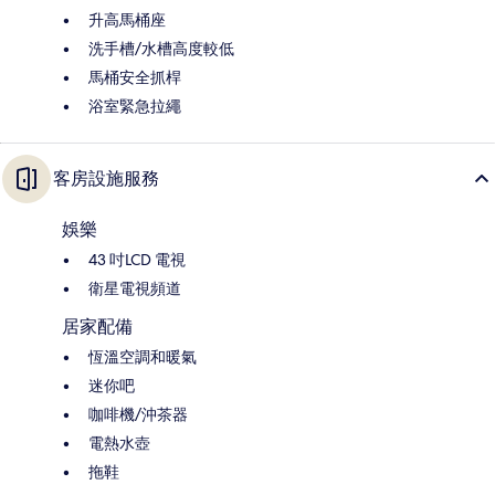
升高馬桶座
洗手槽/水槽高度較低
馬桶安全抓桿
浴室緊急拉繩
客房設施服務
娛樂
43 吋LCD 電視
衛星電視頻道
居家配備
恆溫空調和暖氣
迷你吧
咖啡機/沖茶器
電熱水壺
拖鞋