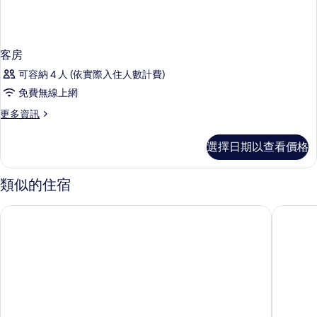
客房
可容納 4 人 (依實際入住人數計費)
免費無線上網
更
更多資訊
多
客
選擇日期以查看價格
房
的
詳
類似的住宿
情
卡弗爾飯店
米蘭 B&B