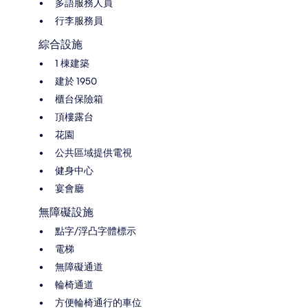
多語服務人員
行李服務員
綜合設施
1 棟建築
建於 1950
櫃台保險箱
頂樓露台
花園
公共區域提供電視
健身中心
宴會廳
無障礙設施
點字/浮凸字體標示
電梯
無障礙通道
輪椅通道
方便輪椅通行的車位