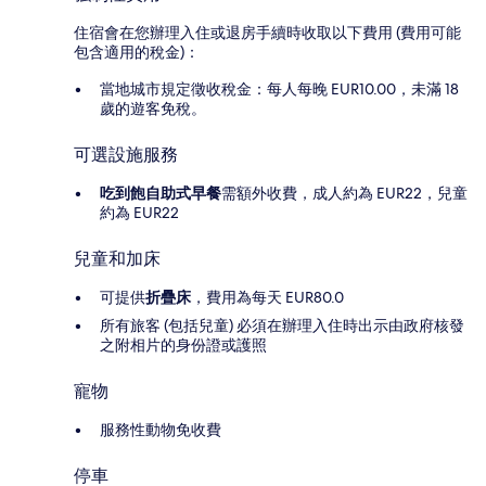
住宿會在您辦理入住或退房手續時收取以下費用 (費用可能
包含適用的稅金)：
當地城市規定徵收稅金：每人每晚 EUR10.00，未滿 18
歲的遊客免稅。
可選設施服務
吃到飽自助式早餐
需額外收費，成人約為 EUR22，兒童
約為 EUR22
兒童和加床
可提供
折疊床
，費用為每天 EUR80.0
所有旅客 (包括兒童) 必須在辦理入住時出示由政府核發
之附相片的身份證或護照
寵物
服務性動物免收費
停車