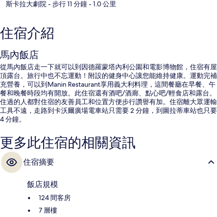
斯卡拉大劇院
- 步行 11 分鐘
- 1.0 公里
住宿介紹
馬內飯店
從馬內飯店走一下就可以到因德羅蒙塔內利公園和電影博物館，住宿有屋
頂露台。旅行中也不忘運動！附設的健身中心讓您能維持健康。運動完補
充營養，可以到Manin Restaurant享用義大利料理，這間餐廳在早餐、午
餐和晚餐時段均有開放。此住宿還有酒吧/酒廊、點心吧/輕食店和露台。
住過的人都對住宿的友善員工和位置方便步行讚譽有加。住宿離大眾運輸
工具不遠，走路到卡沃爾廣場電車站只需要 2 分鐘，到圖拉蒂車站也只要
4 分鐘。
更多此住宿的相關資訊
住宿摘要
飯店規模
124 間客房
7 層樓