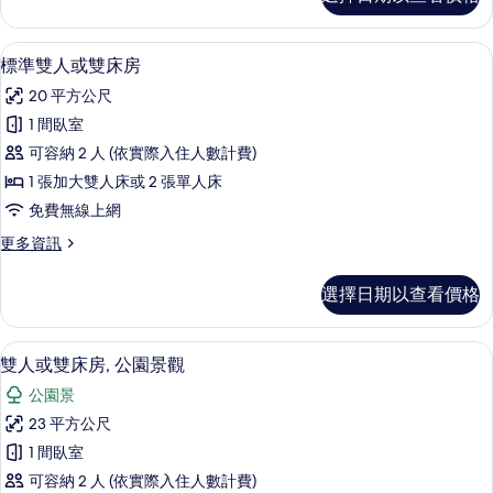
華
房
雙
的
人
高級寢具、羽絨被、記憶床墊、迷你吧
顯
4
或
標準雙人或雙床房
所
示
雙
有
20 平方公尺
床
標
房
相
1 間臥室
準
的
片
可容納 2 人 (依實際入住人數計費)
詳
雙
情
1 張加大雙人床或 2 張單人床
人
免費無線上網
或
更
更多資訊
雙
多
床
標
選擇日期以查看價格
準
房
雙
的
人
雙人或雙床房, 公園景觀 | 高級寢具
顯
7
或
雙人或雙床房, 公園景觀
所
示
雙
有
公園景
床
雙
房
相
23 平方公尺
人
的
片
1 間臥室
詳
或
情
可容納 2 人 (依實際入住人數計費)