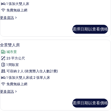
雙
1 張加大雙人床
床
免費無線上網
房,
更
更多資訊
公
多
園
雙
選擇日期以查看價格
人
景
或
觀
雙
全景雙人房 | 高級寢具、羽絨被、記憶
顯
8
床
全景雙人房
的
示
房,
所
城市景
公
全
園
有
23 平方公尺
景
景
相
1 間臥室
觀
雙
的
片
可容納 2 人 (依實際入住人數計費)
人
詳
1 張加大雙人床或 2 張單人床
情
房
免費無線上網
的
更
更多資訊
所
多
有
全
選擇日期以查看價格
景
相
雙