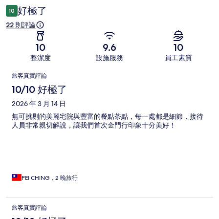
論
好極了
10
22 則評論
10
9.6
10
整潔度
設施服務
員工素質
評
旅客真實評論
論
10/10 好極了
2026 年 3 月 14 日
無可挑剔的美麗宅院與豐富的餐點茶點，每一處都是細節，接待
人員非常親切解說，讓我們首次金門行印象十分美好！
PEI CHING，2 晚旅行
旅客真實評論