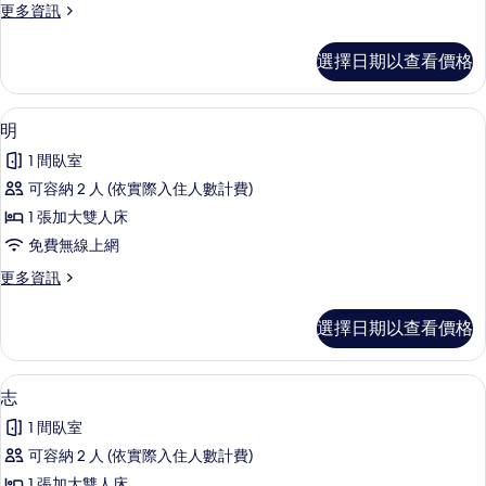
更
更多資訊
相
多
片
泊
選擇日期以查看價格
的
詳
情
明 | 高級寢具、舒適加層、書桌、筆電
顯
7
明
示
1 間臥室
明
可容納 2 人 (依實際入住人數計費)
的
1 張加大雙人床
所
免費無線上網
有
更
更多資訊
相
多
片
明
選擇日期以查看價格
的
詳
情
志 | 高級寢具、舒適加層、書桌、筆電
顯
7
志
示
1 間臥室
志
可容納 2 人 (依實際入住人數計費)
的
1 張加大雙人床