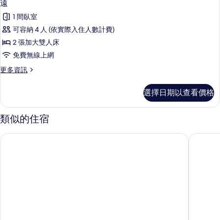
7
遠
示
1 間臥室
遠
可容納 4 人 (依實際入住人數計費)
的
2 張加大雙人床
所
免費無線上網
有
更
更多資訊
相
多
片
遠
選擇日期以查看價格
的
詳
情
類似的住宿
海福商務飯店
裕園洋樓