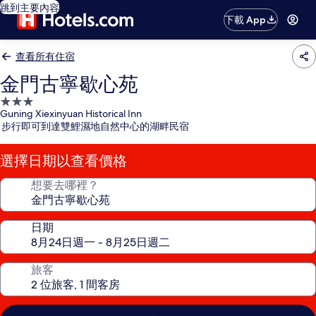
跳到主要內容
下載 App
查看所有住宿
金門古寧歇心苑
3.0
Guning Xiexinyuan Historical Inn
星
步行即可到達雙鯉濕地自然中心的湖畔民宿
級
住
選擇日期以查看價格
宿
想要去哪裡？
日期
旅客