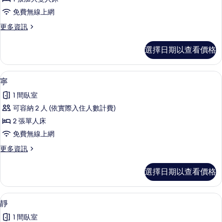
所
免費無線上網
有
更
更多資訊
相
多
片
志
選擇日期以查看價格
的
詳
情
寧 | 高級寢具、舒適加層、書桌、筆電
顯
8
寧
示
1 間臥室
寧
可容納 2 人 (依實際入住人數計費)
的
2 張單人床
所
免費無線上網
有
更
更多資訊
相
多
片
寧
選擇日期以查看價格
的
詳
情
靜 | 高級寢具、舒適加層、書桌、筆電
顯
8
靜
示
1 間臥室