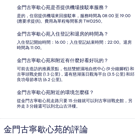
金門古寧歇心苑是否提供機場接駁車服務？
是的，住宿提供機場來回接駁車，服務時間為 08:00 至 19:00
(應要求提供)。費用為單程每間客房 TWD250。
金門古寧歇心苑入住登記和退房的時間為？
入住登記開始時間：16:00；入住登記結束時間：22:00。退房
時間為 11:00。
金門古寧歇心苑和附近有什麼好看好玩的？
可前去造訪的推薦景點，包括雙鯉濕地自然中心 (9 分鐘腳程) 和
古寧頭戰史館 (1.3 公里)，還有慈湖落日觀海平台 (3.5 公里) 和邱
良功母節孝坊 (6.2 公里)。
金門古寧歇心苑附近的環境怎麼樣？
從金門古寧歇心苑走路只要 15 分鐘就可以到古寧頭戰史館，另
外走 3 分鐘還可以到北山古洋樓。
金門古寧歇心苑的評論
評