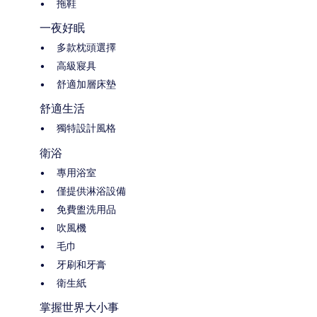
拖鞋
一夜好眠
多款枕頭選擇
高級寢具
舒適加層床墊
舒適生活
獨特設計風格
衛浴
專用浴室
僅提供淋浴設備
免費盥洗用品
吹風機
毛巾
牙刷和牙膏
衛生紙
掌握世界大小事