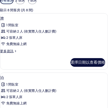
所有客房
2 張床
1 張床
用
的
顯示 8 間客房 (共 8 間)
客
澹 | 高級寢具、舒適加層、書桌、筆電
顯
7
澹
房
示
篩
1 間臥室
澹
選
可容納 2 人 (依實際入住人數計費)
的
條
2 張單人床
所
件
免費無線上網
有
更
更多資訊
相
多
片
澹
選擇日期以查看價格
的
詳
情
泊 | 高級寢具、舒適加層、書桌、筆電
顯
6
泊
示
1 間臥室
泊
可容納 2 人 (依實際入住人數計費)
的
2 張單人床
所
免費無線上網
有