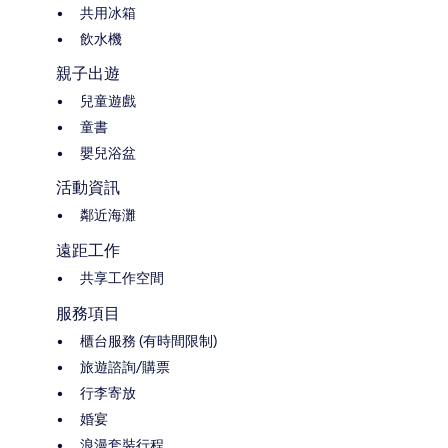
共用冰箱
飲水機
親子出遊
兒童遊戲
童書
嬰兒浴盆
活動資訊
鄰近海灘
遠距工作
共享工作空間
服務項目
櫃台服務 (有時間限制)
旅遊諮詢/購票
行李寄放
婚宴
浪漫套裝行程