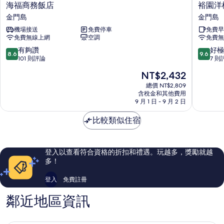
海
裕
海福商務飯店
裕園洋
福
園
金門島
金門島
商
洋
機場接送
免費停車
免費早
務
樓
免費無線上網
空調
免費無
飯
民
店
宿
8.6
9.6
有夠讚
好極
8.6
9.6
金
金
分，
分，
101 則評論
7 則
門
門
滿
滿
現
NT$2,432
島
島
分
分
在
10
10
總價 NT$2,809
價
含稅金和其他費用
分，
分，
格
9 月 1 日 - 9 月 2 日
有
好
為
夠
極
NT$2,432
比較類似住宿
讚，
了，
101
7
則
則
評
評
登入以查看符合資格的折扣和禮遇。玩越多，獎勵就越
論
論
多！
登入
免費註冊
鄰近地區資訊