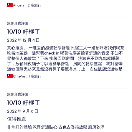
Angela，2 晚旅行
旅客真實評論
10/10 好極了
2022 年 12 月 4 日
真心推薦。 一進去的感覺乾淨舒適 民宿主人一邊招呼著我們喝茶
吃當地茶點一邊幫我check in 喝著洗塵茶聽著舒適的音樂 不知不
覺整個人都放鬆了下來 接著回到房間，洗漱完不到九點就睡著
了，放鬆到夜貓子可以這麼早昏迷，房間的乾淨整潔，我對塵蟎
過敏但隔天起來竟然沒有鼻子癢流鼻水，上一次住飯店沒過敏是
住台北金普頓大安。 代表著這民宿主人真的非常用心 隔天的早餐
Chia-Yu，1 晚旅行
聽著民宿主人一邊分享食物的故事一邊吃著滿滿的用心 接著參與
了民宿的導覽活動，真心推薦這用心經營的民宿
旅客真實評論
10/10 好極了
2022 年 9 月 6 日
值得推薦
非常好的體驗 乾淨舒適貼心 古色古香很放鬆 廁所乾淨