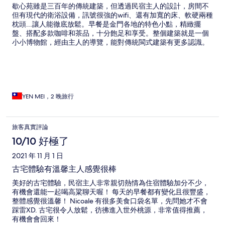
歇心苑雖是三百年的傳統建築，但透過民宿主人的設計，房間不
但有現代的衛浴設備，訊號很強的wifi、還有加寬的床、軟硬兩種
枕頭...讓人能徹底放鬆。早餐是金門各地的特色小點，精緻擺
盤、搭配多款咖啡和茶品，十分飽足和享受。整個建築就是一個
小小博物館，經由主人的導覽，能對傳統閩式建築有更多認識。
這是我們這趟旅行最棒的經歷~
YEN MEI，2 晚旅行
旅客真實評論
10/10 好極了
2021 年 11 月 1 日
古宅體驗有溫馨主人感覺很棒
美好的古宅體驗，民宿主人非常親切熱情為住宿體驗加分不少，
有機會還能一起喝高粱聊天喔！ 每天的早餐都有變化且很豐盛，
整體感覺很溫馨！ Nicoale 有很多美食口袋名單，先問她才不會
踩雷XD. 古宅很令人放鬆，彷彿進入世外桃源，非常值得推薦，
有機會會回來！