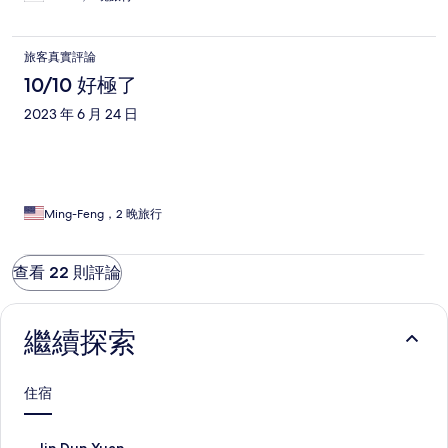
旅客真實評論
10/10 好極了
2023 年 6 月 24 日
Ming-Feng，2 晚旅行
查看 22 則評論
繼續探索
住宿
J