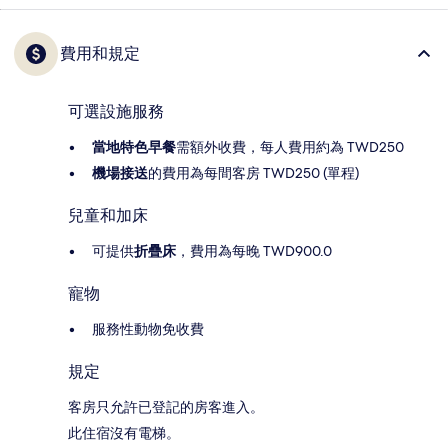
費用和規定
可選設施服務
當地特色早餐
需額外收費，每人費用約為 TWD250
機場接送
的費用為每間客房 TWD250 (單程)
兒童和加床
可提供
折疊床
，費用為每晚 TWD900.0
寵物
服務性動物免收費
規定
客房只允許已登記的房客進入。
此住宿沒有電梯。