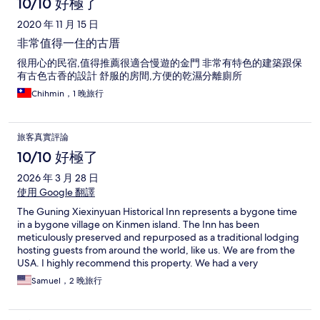
10/10 好極了
2020 年 11 月 15 日
非常值得一住的古厝
很用心的民宿,值得推薦很適合慢遊的金門 非常有特色的建築跟保
有古色古香的設計 舒服的房間,方便的乾濕分離廁所
Chihmin，1 晚旅行
旅客真實評論
10/10 好極了
2026 年 3 月 28 日
使用 Google 翻譯
The Guning Xiexinyuan Historical Inn represents a bygone time
in a bygone village on Kinmen island. The Inn has been
meticulously preserved and repurposed as a traditional lodging
hosting guests from around the world, like us. We are from the
USA. I highly recommend this property. We had a very
enjoyable experience. Staff is superb. When we return to
Samuel，2 晚旅行
Kinmen, we will stay at the Guning Xiexinyuan Historical Inn
again. Without question.