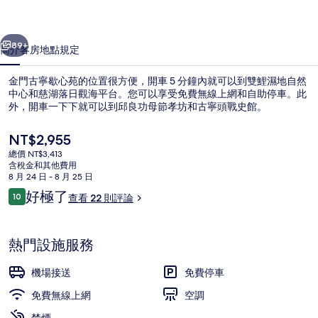
苑
一個
下一個
的
89+
簡介
客房
地點
規定
相
金門古寧歇心苑的位置很方便，開車 5 分鐘內就可以到雙鯉濕地自然
片
中心和慈湖落日觀海平台。您可以享受免費無線上網和自助停車。此
外，開車一下下就可以到邱良功母節孝坊和古寧頭戰史館。
集
目
NT$2,955
前
總價 NT$3,413
的
含稅金和其他費用
價
8 月 24 日 - 8 月 25 日
格
評
好極了
10
查看 22 則評論
接待大廳
是
10 分，滿分 10 分，
論
NT$2,955
熱門設施服務
機場接送
免費停車
免費無線上網
空調