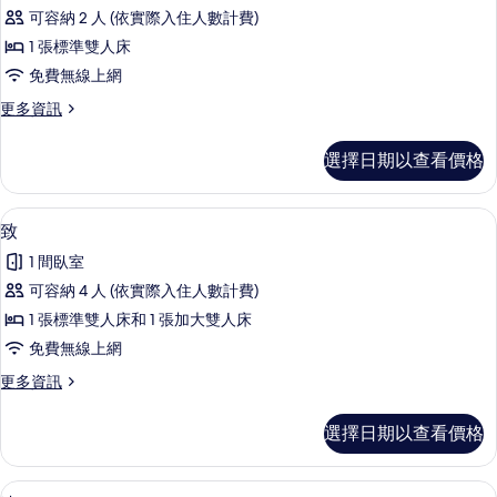
靜
可容納 2 人 (依實際入住人數計費)
的
1 張標準雙人床
所
免費無線上網
有
更
更多資訊
相
多
片
靜
選擇日期以查看價格
的
詳
情
致 | 高級寢具、舒適加層、書桌、筆電
顯
7
致
示
1 間臥室
致
可容納 4 人 (依實際入住人數計費)
的
1 張標準雙人床和 1 張加大雙人床
所
免費無線上網
有
更
更多資訊
相
多
片
致
選擇日期以查看價格
的
詳
情
遠 | 高級寢具、舒適加層、書桌、筆電
顯