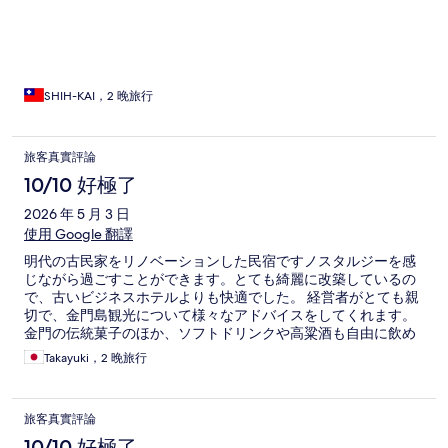
SHIH-KAI，2 晚旅行
旅客真實評論
10/10 好極了
2026 年 5 月 3 日
使用 Google 翻譯
明代の古民家をリノベーションした民宿ですノスタルジーを感
じながら過ごすことができます。とても綺麗に改築しているの
で、古いビジネスホテルよりも快適でした。 経営者がとても親
切で、金門島観光について様々なアドバイスをしてくれます。
金門の伝統菓子のほか、ソフトドリンクや高粱酒も自由に飲め
ます。まわりにコンビニエンスストアなどのお店がないのが少
Takayuki，2 晚旅行
し不便だと感じたくらいです。おすすめですよ！
旅客真實評論
10/10 好極了