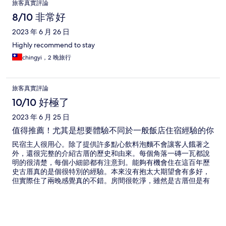
旅客真實評論
8/10 非常好
2023 年 6 月 26 日
Highly recommend to stay
chingyi，2 晚旅行
旅客真實評論
10/10 好極了
2023 年 6 月 25 日
值得推薦！尤其是想要體驗不同於一般飯店住宿經驗的你
民宿主人很用心。除了提供許多點心飲料泡麵不會讓客人餓著之
外，還很完整的介紹古厝的歷史和由來。每個角落一磚一瓦都說
明的很清楚，每個小細節都有注意到。能夠有機會住在這百年歷
史古厝真的是個很特別的經驗。本來沒有抱太大期望會有多好，
但實際住了兩晚感覺真的不錯。房間很乾淨，雖然是古厝但是有
冷氣的!! 推薦大家有機會可以來住一晚試試。