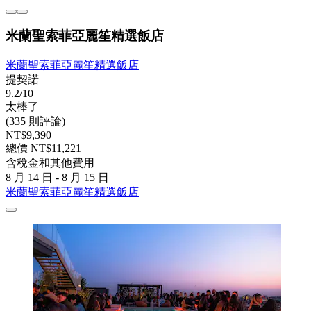
米蘭聖索菲亞麗笙精選飯店
米蘭聖索菲亞麗笙精選飯店
提契諾
9.2/10
太棒了
(335 則評論)
NT$9,390
總價 NT$11,221
含稅金和其他費用
8 月 14 日 - 8 月 15 日
米蘭聖索菲亞麗笙精選飯店