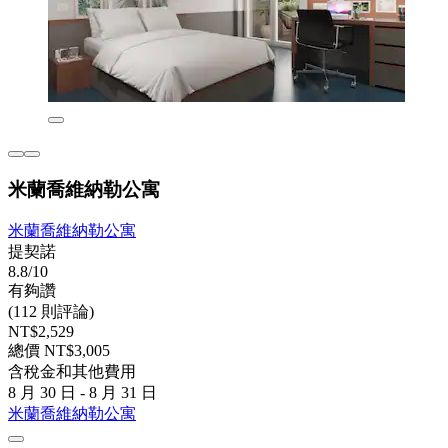
米蘭喬維納勒公寓
米蘭喬維納勒公寓
提契諾
8.8/10
有夠讚
(112 則評論)
NT$2,529
總價 NT$3,005
含稅金和其他費用
8 月 30 日 - 8 月 31 日
米蘭喬維納勒公寓