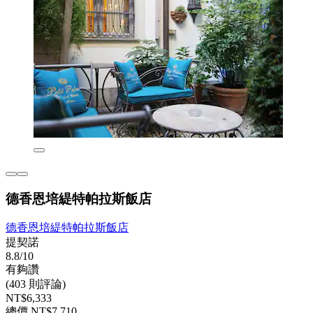
德香恩培緹特帕拉斯飯店
德香恩培緹特帕拉斯飯店
提契諾
8.8/10
有夠讚
(403 則評論)
NT$6,333
總價 NT$7,710