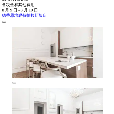
含稅金和其他費用
8 月 9 日 - 8 月 10 日
德香恩培緹特帕拉斯飯店