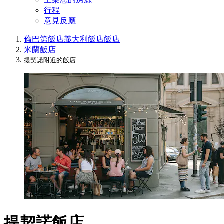
行程
意見反應
倫巴第飯店
義大利飯店
飯店
米蘭飯店
提契諾附近的飯店
提契諾飯店