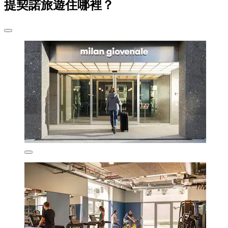
提契諾旅遊住哪裡？