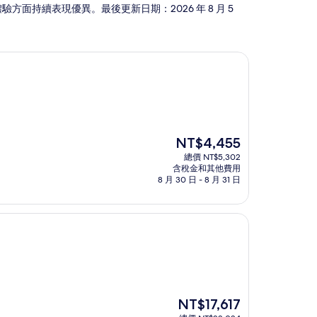
旅客體驗方面持續表現優異。最後更新日期：
2026 年 8 月 5
現
NT$4,455
在
總價 NT$5,302
價
含稅金和其他費用
格
8 月 30 日 - 8 月 31 日
為
NT$4,455
現
NT$17,617
在