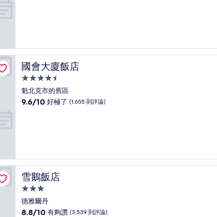
滿
宿
分
10
分，
非
常
好，
國會大廈飯店
國會大廈飯店
(3,214
則
4.5
評
星
魁北克市的舊區
論)
級
9.6
9.6/10
好極了
(1,655 則評論)
住
分，
滿
宿
分
10
分，
好
極
了，
雪鵝飯店
雪鵝飯店
(1,655
則
3.0
評
星
德雅爾丹
論)
級
8.8
8.8/10
有夠讚
(3,539 則評論)