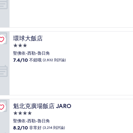
滿
宿
分
10
分，
好
極
了，
環球大飯店
環球大飯店
(1,720
則
3.0
評
星
聖佛依-西勒-魯日角
論)
級
7.4
7.4/10
不錯哦
(2,832 則評論)
住
分，
滿
宿
分
10
分，
不
錯
哦，
魁北克廣場飯店 JARO
魁北克廣場飯店 JARO
(2,832
則
4.0
評
星
聖佛依-西勒-魯日角
論)
級
8.2
8.2/10
非常好
(3,214 則評論)
住
分，