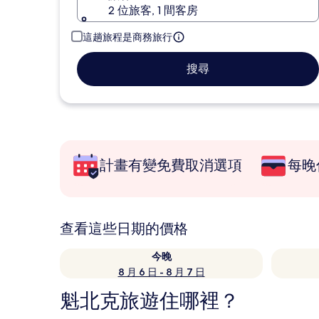
2 位旅客, 1 間客房
這趟旅程是商務旅行
搜尋
計畫有變免費取消選項
每晚
查看這些日期的價格
今晚
8 月 6 日 - 8 月 7 日
魁北克旅遊住哪裡？