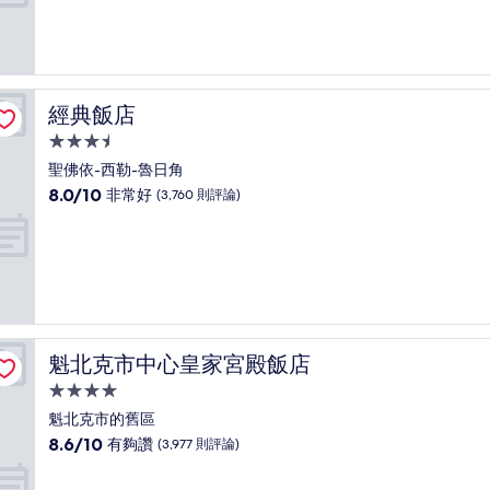
分
10
分，
好
極
了，
經典飯店
經典飯店
(3,056
則
3.5
評
星
聖佛依-西勒-魯日角
論)
級
8.0
8.0/10
非常好
(3,760 則評論)
住
分，
滿
宿
分
10
分，
非
常
好，
魁北克市中心皇家宮殿飯店
魁北克市中心皇家宮殿飯店
(3,760
則
4.0
評
星
魁北克市的舊區
論)
級
8.6
8.6/10
有夠讚
(3,977 則評論)
住
分，
滿
宿