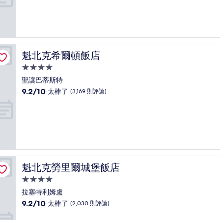
分
10
分，
有
夠
讚，
魁北克希爾頓飯店
魁北克希爾頓飯店
(3,977
則
4.0
評
星
聖讓巴蒂斯特
論)
級
9.2
9.2/10
太棒了
(3,169 則評論)
住
分，
滿
宿
分
10
分，
太
棒
了，
魁北克勞里爾城堡飯店
魁北克勞里爾城堡飯店
(3,169
則
4.0
評
星
拉塞特利姆盧
論)
級
9.2
9.2/10
太棒了
(2,030 則評論)
住
分，