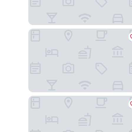
樂多芬魁北克套房和飯店
魁北克老莊園飯店