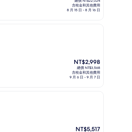
總價 NT$22,024
價
含稅金和其他費用
格
8 月 15 日 - 8 月 16 日
為
NT$17,617
現
NT$2,998
在
總價 NT$3,568
價
含稅金和其他費用
格
9 月 6 日 - 9 月 7 日
為
NT$2,998
現
NT$5,517