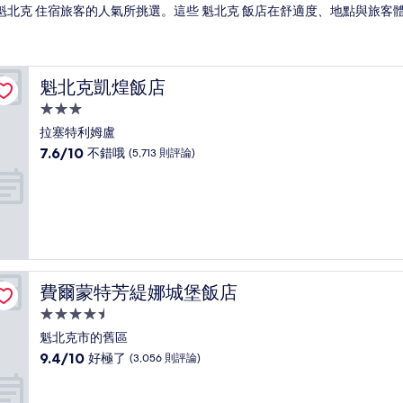
 預訂 魁北克 住宿旅客的人氣所挑選。這些 魁北克 飯店在舒適度、地點與
魁北克凱煌飯店
魁北克凱煌飯店
3.0
星
拉塞特利姆盧
級
7.6
7.6/10
不錯哦
(5,713 則評論)
住
分，
滿
宿
分
10
分，
不
錯
哦，
費爾蒙特芳緹娜城堡飯店
費爾蒙特芳緹娜城堡飯店
(5,713
則
4.5
評
星
魁北克市的舊區
論)
級
9.4
9.4/10
好極了
(3,056 則評論)
住
分，
滿
宿