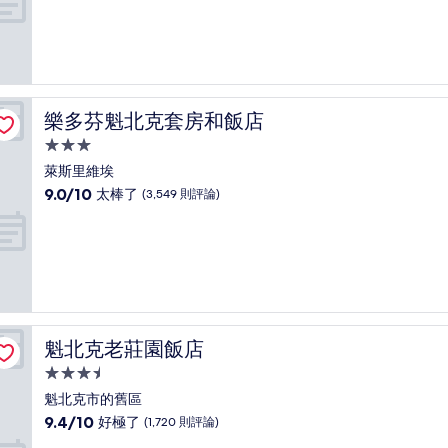
滿
宿
分
10
分，
太
棒
了，
樂多芬魁北克套房和飯店
樂多芬魁北克套房和飯店
(2,030
則
3.0
評
星
萊斯里維埃
論)
級
9.0
9.0/10
太棒了
(3,549 則評論)
住
分，
滿
宿
分
10
分，
太
棒
了，
魁北克老莊園飯店
魁北克老莊園飯店
(3,549
則
3.5
評
星
魁北克市的舊區
論)
級
9.4
9.4/10
好極了
(1,720 則評論)
住
分，