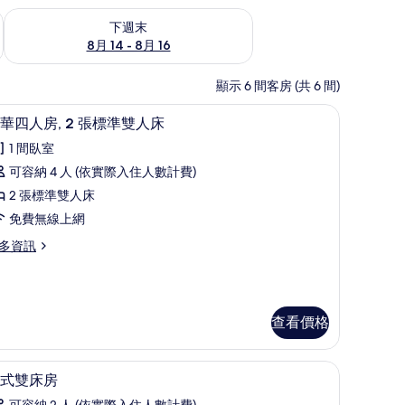
查看下週末 (8月 14 - 8月 16) 的供應情況
下週末
8月 14 - 8月 16
顯示 6 間客房 (共 6 間)
險箱、遮光布/窗簾、隔音、免費搖籃/嬰兒床
豪華四人房, 2 張標準雙人床 | 客房內保險箱
顯
5
華四人房, 2 張標準雙人床
示
1 間臥室
豪
可容納 4 人 (依實際入住人數計費)
華
2 張標準雙人床
四
免費無線上網
人
多資訊
,
張
標
查看價格
準
費搖籃/嬰兒床
雙
客房內保險箱、遮光布/窗簾、隔音、免費搖籃
顯
6
式雙床房
人
示
可容納 2 人 (依實際入住人數計費)