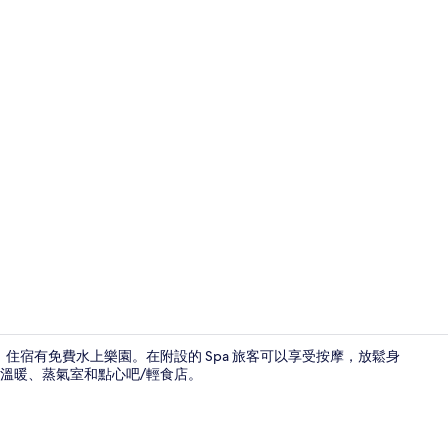
大廳休息區
。住宿有免費水上樂園。在附設的 Spa 旅客可以享受按摩，放鬆身
溫暖、蒸氣室和點心吧/輕食店。
咖啡廳