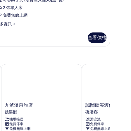
床
西
2 張單人床
的
式
免費無線上網
所
雙
多資訊
有
床
相
房
查看價格
片
的
所
有
相
九號溫泉旅店
誠闊礁溪渡假飯店
片
九
誠
九號溫泉旅店
誠闊礁溪渡假飯店
號
闊
礁溪鄉
礁溪鄉
溫
礁
機場接送
游泳池
泉
溪
免費停車
免費停車
旅
渡
免費無線上網
免費無線上網
店
假