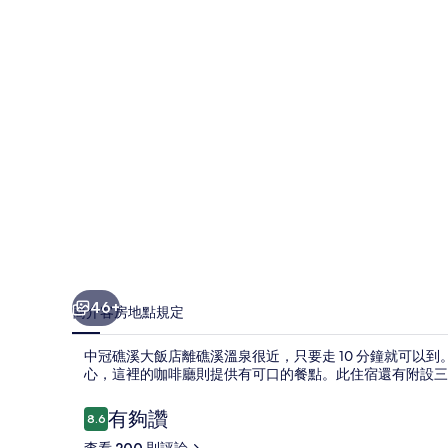
飯
店
的
相
片
集
46+
簡介
客房
地點
規定
中冠礁溪大飯店離礁溪溫泉很近，只要走 10 分鐘就可以到
心，這裡的咖啡廳則提供有可口的餐點。此住宿還有附設三
評
有夠讚
8.6
8.6 分，滿分 10 分，
論
查看 200 則評論