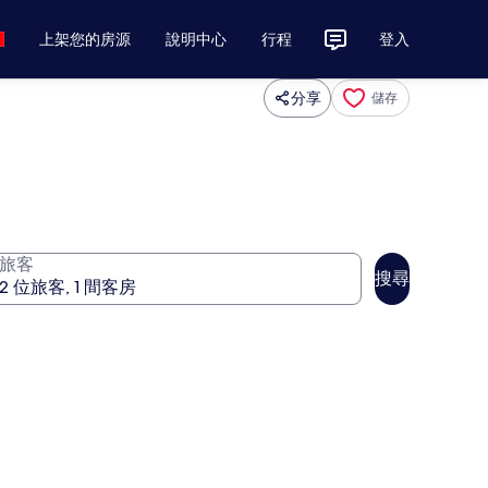
上架您的房源
說明中心
行程
登入
分享
儲存
旅客
搜尋