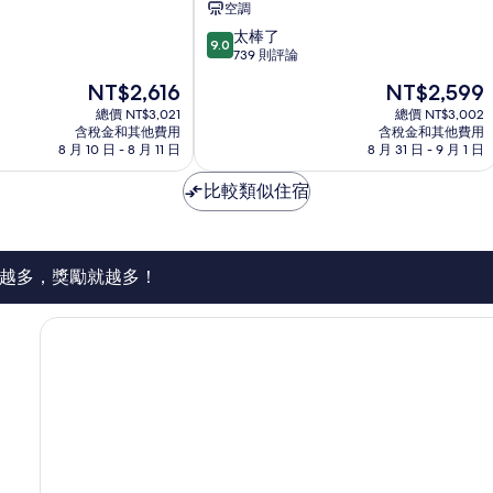
空調
溪
9.0
太棒了
鄉
9.0
分，
739 則評論
滿
現
現
NT$2,616
NT$2,599
分
在
在
10
總價 NT$3,021
總價 NT$3,002
價
價
含稅金和其他費用
含稅金和其他費用
分，
格
格
8 月 10 日 - 8 月 11 日
8 月 31 日 - 9 月 1 日
太
為
為
棒
NT$2,616
NT$2,599
比較類似住宿
了，
739
則
評
論
越多，獎勵就越多！