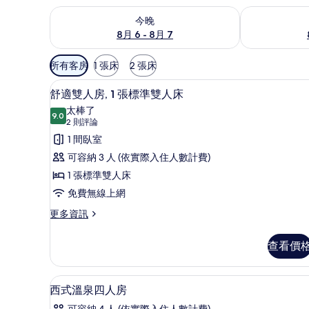
查看今晚 (8月 6 - 8月 7) 的供應情況
查看明天 (8月 
今晚
8月 6 - 8月 7
可
所有客房
1 張床
2 張床
用
舒適雙人房, 1 張標準雙人床 
顯
的
5
舒適雙人房, 1 張標準雙人床
示
客
太棒了
9.0
房
9.0 分，滿分 10 分
舒
(2
2 則評論
篩
則
適
1 間臥室
選
評
雙
可容納 3 人 (依實際入住人數計費)
條
論)
人
1 張標準雙人床
件
房,
免費無線上網
1
更
更多資訊
多
張
舒
標
查看價
適
準
雙
人
雙
客房內保險箱、遮光布/窗簾、
顯
6
房,
西式溫泉四人房
人
示
1
可容納 4 人 (依實際入住人數計費)