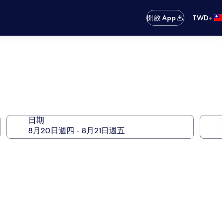
•
開啟 App
TWD
日期