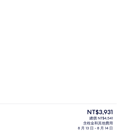
大廳
目
NT$3,931
前
總價 NT$4,541
的
含稅金和其他費用
住宿設施服務
價
8 月 13 日 - 8 月 14 日
格
是