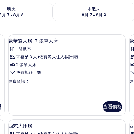
7 - 8月 8) 的供應情況
查看本週末 (8月 7 - 8月 9) 的供應情況
明天
本週末
8月 7 - 8月 8
8月 7 - 8月 9
| 客房內保險箱、遮光布/窗簾、隔音、免費搖籃/嬰兒床
豪華雙人房, 2 張單人床 | 客房內保
顯
5
豪華雙人房, 2 張單人床
豪
示
1 間臥室
豪
可容納 3 人 (依實際入住人數計費)
華
2 張單人床
雙
免費無線上網
人
更
更
更多資訊
更
房,
房
多
多
2
2
豪
豪
華
華
張
雙
四
單
格
查看價格
人
人
房,
房,
人
2
2
隔音、免費搖籃/嬰兒床
床
客房內保險箱、遮光布/窗簾、隔音、免
顯
張
張
5
西式大床房
西
的
單
標
示
可容納 2 人 (依實際入住人數計費)