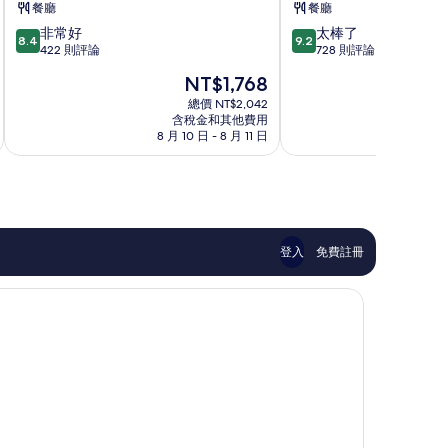
餐廳
餐廳
礁
飯
8.4
9.2
非常好
太棒了
溪
店
8.4
9.2
分，
分，
422 則評論
728 則評論
鄉
礁
滿
滿
溪
現
NT$1,768
分
分
鄉
在
10
10
總價 NT$2,042
價
含稅金和其他費用
分，
分，
格
8 月 10 日 - 8 月 11 日
非
太
為
常
棒
NT$1,768
好，
了，
422
728
則
則
評
評
論
論
登入
免費註冊