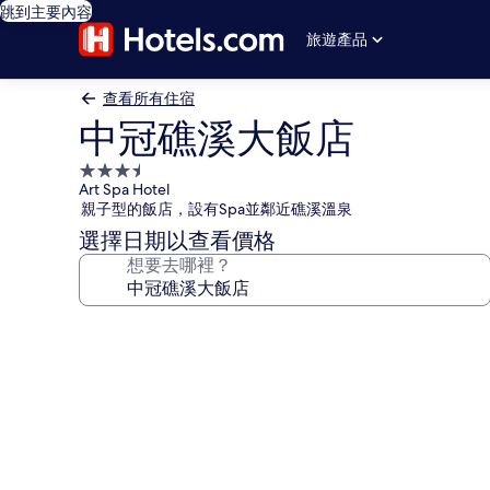
跳到主要內容
旅遊產品
查看所有住宿
中冠礁溪大飯店
3.5
Art Spa Hotel
星
親子型的飯店，設有Spa並鄰近礁溪溫泉
級
選擇日期以查看價格
住
想要去哪裡？
宿
中
冠
礁
溪
大