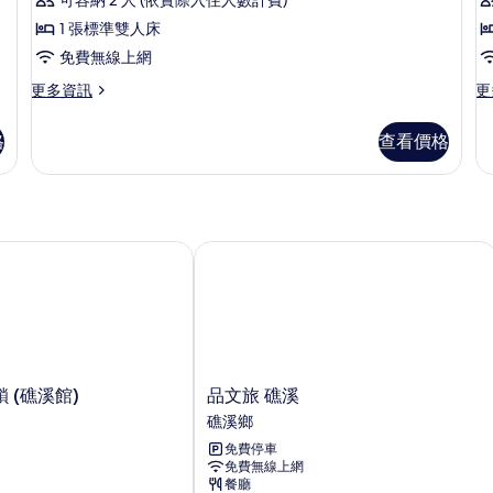
人
準
所
西
床
雙
1 張標準雙人床
有
式
的
人
免費無線上網
詳
床
相
大
情
的
更
更
更多資訊
更
片
床
詳
多
多
情
房
西
西
格
查看價格
式
式
的
大
雙
所
床
床
房
房
有
的
的
相
詳
詳
(礁溪館)
品文旅 礁溪
情
情
片
品
 (礁溪館)
品文旅 礁溪
文
礁溪鄉
旅
免費停車
礁
免費無線上網
溪
餐廳
礁