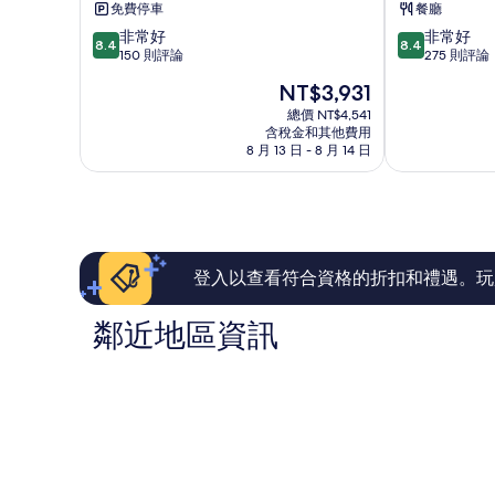
免費停車
餐廳
礁
(礁
8.4
8.4
非常好
非常好
溪
溪
8.4
8.4
分，
分，
150 則評論
275 則評論
鄉
館)
滿
滿
礁
現
NT$3,931
分
分
溪
在
10
10
總價 NT$4,541
鄉
價
含稅金和其他費用
分，
分，
格
8 月 13 日 - 8 月 14 日
非
非
為
常
常
NT$3,931
好，
好，
150
275
則
則
評
評
論
論
登入以查看符合資格的折扣和禮遇。玩
鄰近地區資訊