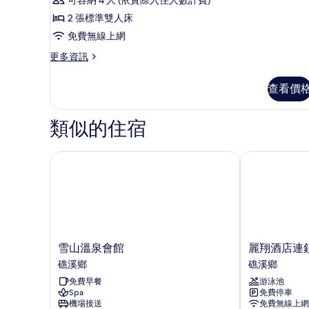
張
床
西
標
2 張標準雙人床
的
式
準
免費無線上網
雙
所
溫
人
更
更多資訊
有
泉
床
多
的
相
四
西
查看價
詳
式
片
人
情
溫
房
泉
類似的住宿
四
的
人
所
房
雪山溫泉會館
麗翔酒店連鎖 
的
有
詳
相
情
片
雪
麗
雪山溫泉會館
麗翔酒店連鎖
山
翔
礁溪鄉
礁溪鄉
溫
酒
免費早餐
游泳池
泉
店
Spa
免費停車
會
連
機場接送
免費無線上網
館
鎖