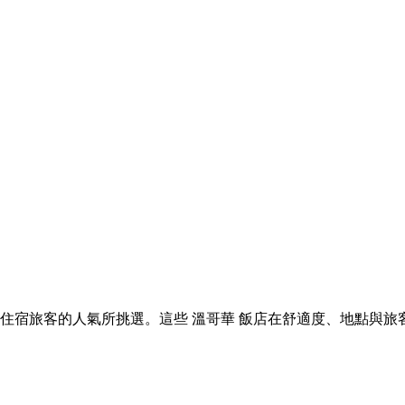
 溫哥華 住宿旅客的人氣所挑選。這些 溫哥華 飯店在舒適度、地點