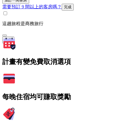
加訂一間客房
需要預訂 9 間以上的客房嗎？
完成
這趟旅程是商務旅行
搜尋
計畫有變免費取消選項
每晚住宿均可賺取獎勵