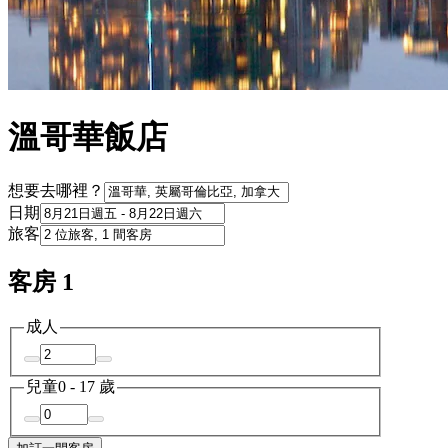
溫哥華飯店
想要去哪裡？
日期
旅客
客房 1
成人
兒童
0 - 17 歲