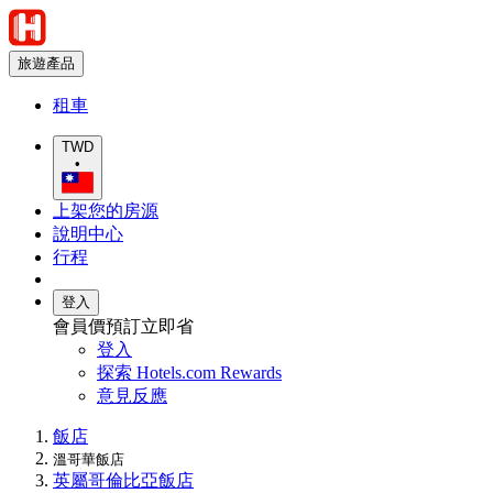
旅遊產品
租車
TWD
•
上架您的房源
說明中心
行程
登入
會員價預訂立即省
登入
探索 Hotels.com Rewards
意見反應
飯店
溫哥華飯店
英屬哥倫比亞飯店