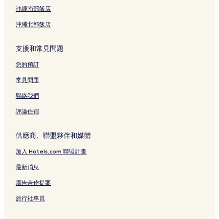
新加坡飯店
沖繩南部飯店
維多利亞劇院及歌劇廳附近的飯店
沖繩北部飯店
克拉碼頭飯店
市民戰爭紀念碑附近的飯店
支援和常見問題
史丹福大廈附近的飯店
您的預訂
中央消防局附近的飯店
常見問題
新加坡飯店
聯絡我們
新加坡國家畫廊附近的飯店
評論住宿
濱海藝術中心附近的飯店
新加坡板球俱樂部附近的飯店
供應商、聯盟夥伴和媒體
萊佛士像附近的飯店
加入 Hotels.com 聯盟計畫
克拉碼頭中央廣場購物中心附近的飯店
最新消息
福康寧地鐵站附近的飯店
廣告合作提案
雅達輝附近的飯店
旅行社專員
新加坡國會附近的飯店