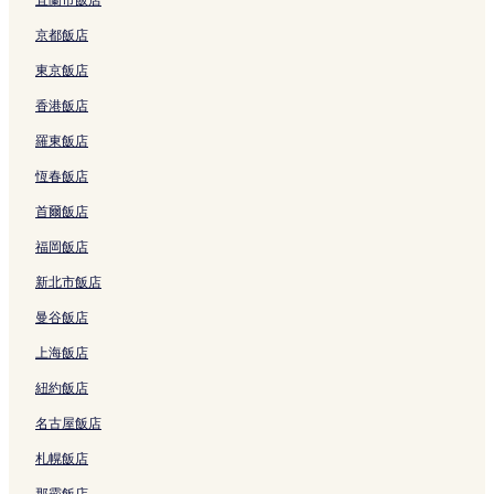
新加坡的設有廚房的飯店
京都飯店
新加坡的商務飯店
東京飯店
新加坡的精品飯店
香港飯店
新加坡的海灘飯店
羅東飯店
新加坡的奢華飯店
恆春飯店
新加坡的親子飯店
首爾飯店
新加坡的親子飯店
福岡飯店
新加坡的商務飯店
新北市飯店
新加坡的提供無線上網的飯店
曼谷飯店
新加坡的平價飯店
上海飯店
新加坡的方便購物的飯店
紐約飯店
新加坡的設有停車場的飯店
名古屋飯店
舊禧街警察局附近的飯店
札幌飯店
達豪施方尖紀念碑附近的飯店
那霸飯店