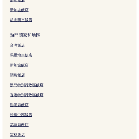
史丹福萊佛士爵士雕像附近的飯店
半島購物中心附近的飯店
新加坡飯店
萊佛士坊站附近的飯店
胡志明市飯店
來福士城附近的飯店
熱門國家和地區
泊船碼頭附近的飯店
台灣飯店
魚尾獅附近的飯店
馬爾地夫飯店
皇后坊建築附近的飯店
萊佛士坊公園附近的飯店
新加坡飯店
福德祠附近的飯店
關島飯店
克拉碼頭購物中心附近的飯店
澳門特別行政區飯店
阜南數字生活購物中心附近的飯店
香港特別行政區飯店
Uob 廣場附近的飯店
澎湖縣飯店
藝術-2 藝廊附近的飯店
沖繩中部飯店
新加坡最高法院附近的飯店
花蓮縣飯店
皇家雪蘭莪錫鑞藝廊附近的飯店
雲林飯店