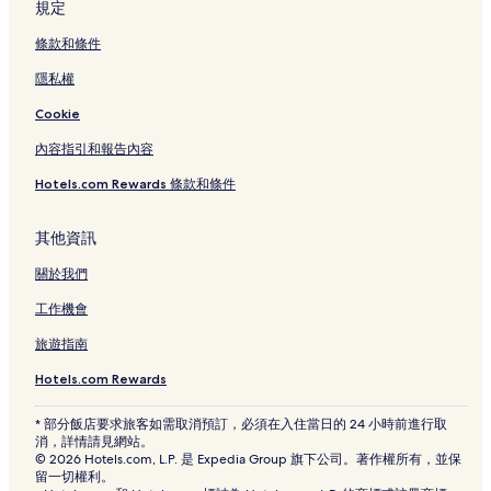
讚美廣場附近的飯店
規定
藝術之家附近的飯店
條款和條件
前市政廳附近的飯店
隱私權
加納文橋附近的飯店
Cookie
廣場公園附近的飯店
內容指引和報告內容
克拉碼頭站附近的飯店
Hotels.com Rewards 條款和條件
新加坡國家博物館附近的飯店
新加坡管理大學附近的飯店
其他資訊
新加坡國家圖書館附近的飯店
關於我們
萊佛士坊附近的飯店
工作機會
濱海中心站附近的飯店
旅遊指南
新加坡中心商務區飯店
Hotels.com Rewards
百勝樓附近的飯店
* 部分飯店要求旅客如需取消預訂，必須在入住當日的 24 小時前進行取
安德遜橋附近的飯店
消，詳情請見網站。
© 2026 Hotels.com, L.P. 是 Expedia Group 旗下公司。著作權所有，並保
新達城國際會議展覽中心附近的飯店
留一切權利。