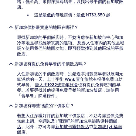
格：低至高」來排序搜尋結果，以找出最平價的新加坡飯
變
店。
動，
可
這是最低的每晚房價：最低 NT$3,550 起
能
受
新加坡價格最實惠的地區在哪裡？
到
其
尋找新加坡的平價飯店時，不妨考慮在新加坡市中心和加
他
冷等地區尋找經濟實惠的選項。 想要入住市內的其他區域
條
嗎？使用我們的地圖功能，即可輕鬆找到其他區域的平價
款
飯店。
限
制。
新加坡有提供免費早餐的平價飯店嗎？
入住新加坡的平價飯店時，別錯過享用豐盛早餐以展開元
氣滿點的一天。
上十字街 Wink 青年旅館
有提供免費自助
式早餐。
唐人街1932號青年旅舍
也有提供免費吃到飽早
餐。若要尋找其他提供免費早餐的新加坡飯店，請使用
「含早餐」篩選條件。
新加坡有哪些很讚的平價飯店？
若想入住深獲好評的新加坡平價飯店，不妨考慮提供免費
無線上網、空調以及1 間酒吧的
新加坡烏節路優特爾飯
店
。此外，亦可考慮
新加坡卡爾頓飯店
或
新加坡 lyf 福南
飯店
。