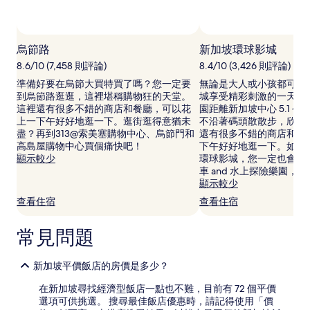
宿
1
晚
相片來源：Singapore Tourism Board
相
為
片
烏節路
新加坡環球影城
條
來
件
8.6/10 (7,458 則評論)
8.4/10 (3,426 則評論)
源：
所
準備好要在烏節大買特買了嗎？您一定要
無論是大人或小孩都可以
Singapore
搜
到烏節路逛逛，這裡堪稱購物狂的天堂。
城享受精彩刺激的一天，
Tourism
尋
這裡還有很多不錯的商店和餐廳，可以花
園距離新加坡中心 5.1 公里 
Board，
到
上一下午好好地逛一下。逛街逛得意猶未
不沿著碼頭散散步，欣賞
開
的
盡？再到313@索美塞購物中心、烏節門和
還有很多不錯的商店和餐
源
價
高島屋購物中心買個痛快吧！
下午好好地逛一下。如果
相
格。
顯示較少
環球影城，您一定也會喜
片
價
車 and 水上探險樂園，
格
顯示較少
和
查看住宿
查看住宿
供
應
情
常見問題
況
可
能
新加坡平價飯店的房價是多少？
會
在新加坡尋找經濟型飯店一點也不難，目前有 72 個平價
有
選項可供挑選。 搜尋最佳飯店優惠時，請記得使用「價
所