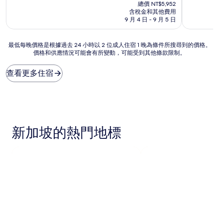
在
分
分
總價 NT$5,952
價
10
10
含稅金和其他費用
格
分，
分，
9 月 4 日 - 9 月 5 日
為
太
非
NT$4,787
棒
常
最
最低每晚價格是根據過去 24 小時以 2 位成人住宿 1 晚為條件所搜尋到的價格。
了，
好，
價格和供應情況可能會有所變動，可能受到其他條款限制。
低
(1,162
(1,039
每
則
則
晚
評
評
查看更多住宿
價
論)
論)
格
是
根
據
過
新加坡的熱門地標
去
24
小
時
以
2
位
成
人
住