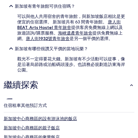
新加坡有青年旅館可供住宿嗎？
可以與他人共用宿舍的青年旅館，與新加坡飯店相比是更
便宜的住宿選擇。 新加坡共有 63 間青年旅館。
唐人街
BEAT. Arts Hostel 青年旅舍
提供客房免費無線上網以及
旅遊諮詢/購票服務。
海峽遺產青年旅舍
提供免費無線上
網。
唐人街1932號青年旅舍
是另一個平價的選擇。
新加坡有哪些很讚又平價的當地玩樂？
觀光不一定得要花大錢。新加坡有不少活動可以從事，像
是沿著烏節路或泊船碼頭漫步。也請務必規劃造訪東海岸
公園。
繼續探索
住宿
租車
其他預訂方式
新加坡中心商務區的設有游泳池的飯店
新加坡中心商務區的親子飯店
新加坡中心商務區的奢華飯店