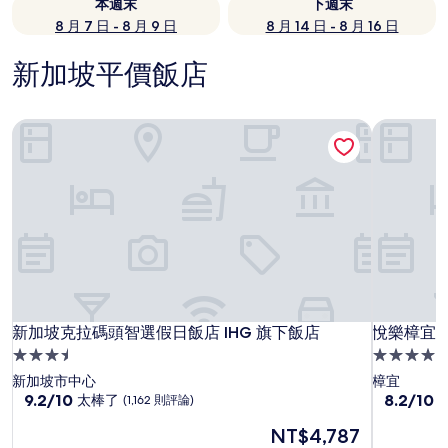
本週末
下週末
8 月 7 日 - 8 月 9 日
8 月 14 日 - 8 月 16 日
新加坡平價飯店
新加坡克拉碼頭智選假日飯店 IHG 旗下飯店
悅樂樟宜飯
新加坡克拉碼頭智選假日飯店 IHG 旗下飯店
悅樂樟宜飯
新加坡克拉碼頭智選假日飯店 IHG 旗下飯店
悅樂樟宜飯
3.5
4.0
星
星
新加坡市中心
樟宜
級
9.2
級
8.2
9.2/10
8.2/10
太棒了
(1,162 則評論)
分，
分，
住
住
現
NT$4,787
滿
滿
宿
宿