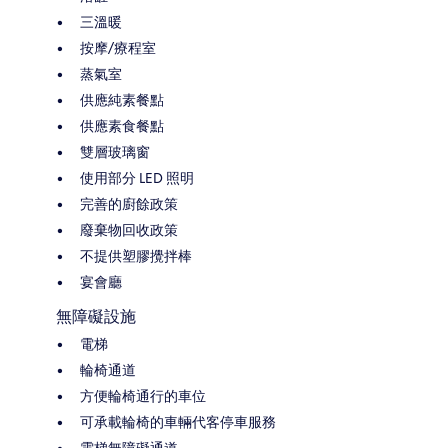
三溫暖
按摩/療程室
蒸氣室
供應純素餐點
供應素食餐點
雙層玻璃窗
使用部分 LED 照明
完善的廚餘政策
廢棄物回收政策
不提供塑膠攪拌棒
宴會廳
無障礙設施
電梯
輪椅通道
方便輪椅通行的車位
可承載輪椅的車輛代客停車服務
電梯無障礙通道