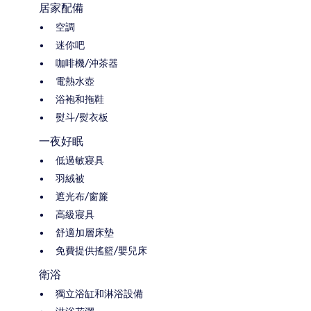
居家配備
空調
迷你吧
咖啡機/沖茶器
電熱水壺
浴袍和拖鞋
熨斗/熨衣板
一夜好眠
低過敏寢具
羽絨被
遮光布/窗簾
高級寢具
舒適加層床墊
免費提供搖籃/嬰兒床
衛浴
獨立浴缸和淋浴設備