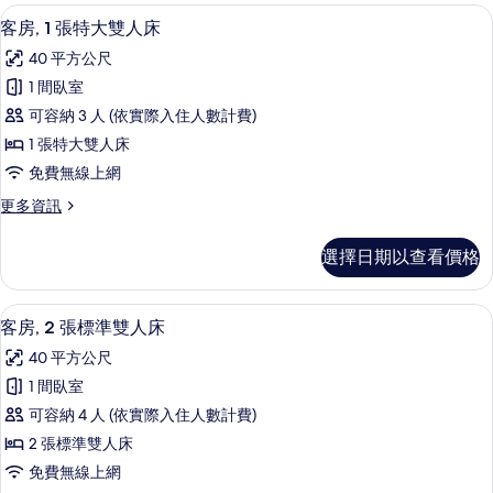
準
詳
客
有
高級寢具、羽絨被、舒適加層、迷你吧
顯
情
6
房,
雙
客房, 1 張特大雙人床
相
示
2
人
40 平方公尺
張
片
客
床
標
1 間臥室
房,
準
的
可容納 3 人 (依實際入住人數計費)
雙
1
所
人
1 張特大雙人床
張
床
有
免費無線上網
的
特
相
詳
更
更多資訊
大
情
多
片
雙
客
選擇日期以查看價格
房,
人
1
床
張
高級寢具、羽絨被、舒適加層、迷你吧
顯
6
特
的
客房, 2 張標準雙人床
示
大
所
40 平方公尺
雙
客
有
人
1 間臥室
房,
床
相
可容納 4 人 (依實際入住人數計費)
的
2
片
詳
2 張標準雙人床
張
情
免費無線上網
標