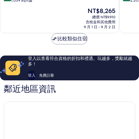
瑞
洋
分，
分，
1,039 則評論
2,2
士
酒
滿
滿
現
NT$8,265
酒
店
分
分
在
店
濱
10
10
總價 NT$9,910
價
新
含稅金和其他費用
海
分，
分，
格
9 月 1 日 - 9 月 2 日
加
灣
好
好
為
坡
極
極
NT$8,265
比較類似住宿
市
了，
了，
中
1,039
2,207
心
則
則
評
評
登入以查看符合資格的折扣和禮遇。玩越多，獎勵就越
論
論
多！
登入
免費註冊
鄰近地區資訊