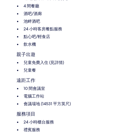
4 間餐廳
酒吧/酒廊
池畔酒吧
24 小時客房餐點服務
點心吧/輕食店
飲水機
親子出遊
兒童免費入住 (見詳情)
兒童餐
遠距工作
10 間會議室
電腦工作站
會議場地 (14531 平方英尺)
服務項目
24 小時櫃台服務
禮賓服務