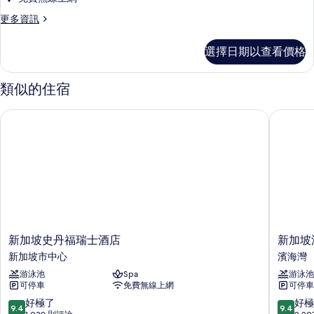
的
1
相
詳
更
更多資訊
間
情
多
片
臥
行
選擇日期以查看價格
政
室,
套
非
房,
類似的住宿
1
吸
間
煙
新加坡史丹福瑞士酒店
新加坡泛
臥
房
室,
非
的
吸
所
煙
房
有
的
相
詳
情
片
新
新
新加坡史丹福瑞士酒店
新加坡
加
加
新加坡市中心
濱海灣
坡
坡
游泳池
Spa
游泳池
史
泛
可停車
免費無線上網
可停車
丹
太
福
平
9.4
9.4
好極了
好極
9.4
9.4