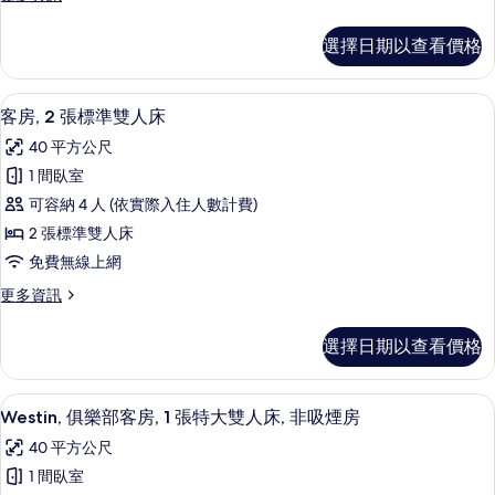
大
詳
多
相
雙
情
客
片
選擇日期以查看價格
房,
人
1
床
張
高級寢具、羽絨被、舒適加層、迷你吧
顯
5
特
的
客房, 2 張標準雙人床
示
大
所
40 平方公尺
雙
客
有
人
1 間臥室
房,
床
相
可容納 4 人 (依實際入住人數計費)
的
2
片
詳
2 張標準雙人床
張
情
免費無線上網
標
更
更多資訊
準
多
雙
客
選擇日期以查看價格
房,
人
2
床
張
Westin, 俱樂部客房, 1 張特大雙人
顯
6
標
的
Westin, 俱樂部客房, 1 張特大雙人床, 非吸煙房
示
準
所
40 平方公尺
雙
Westin,
有
人
1 間臥室
俱
床