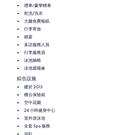
禮車/豪華轎車
乾洗/洗衣
大廳免費報紙
行李寄放
婚宴
多語服務人員
行李服務員
泳池躺椅
泳池遮陽傘
綜合設施
建於 2013
櫃台保險箱
空中花園
24 小時健身中心
室外游泳池
全套 Spa 服務
浴缸