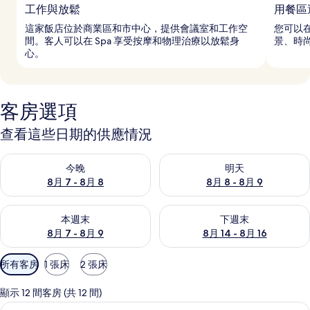
工作與放鬆
用餐區
這家飯店位於商業區和市中心，提供會議室和工作空
您可以在
間。客人可以在 Spa 享受按摩和物理治療以放鬆身
景、時
心。
客房選項
查看這些日期的供應情況
查看今晚 (8月 7 - 8月 8) 的供應情況
查看明天 (8月 8 - 8月 9) 的
今晚
明天
8月 7 - 8月 8
8月 8 - 8月 9
查看本週末 (8月 7 - 8月 9) 的供應情況
查看下週末 (8月 14 - 8月 16)
本週末
下週末
8月 7 - 8月 9
8月 14 - 8月 16
可
所有客房
1 張床
2 張床
用
的
顯示 12 間客房 (共 12 間)
客
客房, 1 張特大雙人床, 非吸煙房 | 
顯