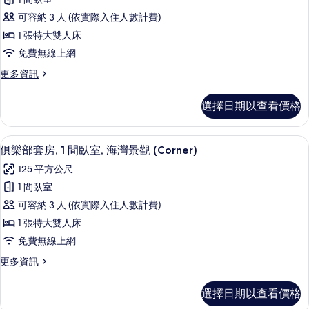
通
雙
所
可容納 3 人 (依實際入住人數計費)
人
套
有
床
1 張特大雙人床
房,
的
相
免費無線上網
詳
1
片
情
更
更多資訊
間
多
臥
普
選擇日期以查看價格
通
室
套
的
房,
俱樂部套房, 1 間臥室, 海灣景觀 (Cor
顯
9
1
所
俱樂部套房, 1 間臥室, 海灣景觀 (Corner)
示
間
有
125 平方公尺
臥
俱
相
室
1 間臥室
樂
的
片
可容納 3 人 (依實際入住人數計費)
詳
部
情
1 張特大雙人床
套
免費無線上網
房,
更
更多資訊
1
多
間
俱
選擇日期以查看價格
樂
臥