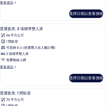
更
更多資訊
準
多
雙
客
選擇日期以查看價格
房,
人
2
床
張
普通套房, 2 張標準雙人床 | 高級寢
顯
4
標
的
普通套房, 2 張標準雙人床
示
準
所
66 平方公尺
雙
普
有
人
1 間臥室
通
床
相
可容納 4 人 (依實際入住人數計費)
的
套
片
詳
2 張標準雙人床
房,
情
免費無線上網
2
更
更多資訊
張
多
標
普
選擇日期以查看價格
通
準
套
雙
房,
普通套房, 1 間臥室 | 高級寢具、羽
顯
5
2
人
普通套房, 1 間臥室
示
張
床
70 平方公尺
標
普
的
準
1 間臥室