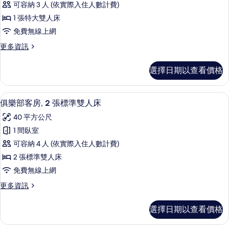
相
可容納 3 人 (依實際入住人數計費)
的
樂
片
詳
1 張特大雙人床
部
情
免費無線上網
客
更
更多資訊
房,
多
1
Westin,
選擇日期以查看價格
俱
張
樂
特
部
高級寢具、羽絨被、舒適加層、迷你吧
顯
大
5
客
俱樂部客房, 2 張標準雙人床
示
房,
雙
40 平方公尺
1
俱
人
張
1 間臥室
樂
特
床,
可容納 4 人 (依實際入住人數計費)
大
部
非
雙
2 張標準雙人床
客
人
吸
免費無線上網
床,
房,
煙
非
更
更多資訊
2
吸
房
多
張
煙
俱
的
選擇日期以查看價格
房
樂
標
所
的
部