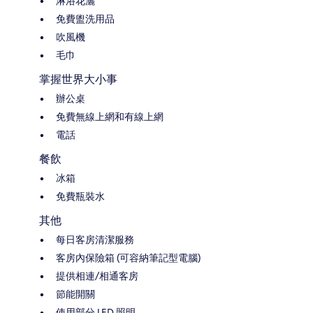
淋浴花灑
免費盥洗用品
吹風機
毛巾
掌握世界大小事
辦公桌
免費無線上網和有線上網
電話
餐飲
冰箱
免費瓶裝水
其他
每日客房清潔服務
客房內保險箱 (可容納筆記型電腦)
提供相連/相通客房
節能開關
使用部分 LED 照明