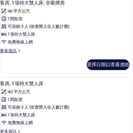
6
客房, 1 張特大雙人床, 非吸煙房
房
示
篩
46 平方公尺
客
選
1 間臥室
房,
條
可容納 3 人 (依實際入住人數計費)
1
件
1 張特大雙人床
張
免費無線上網
特
更
更多資訊
大
多
雙
客
選擇日期以查看價格
房,
人
1
床,
張
高級寢具、羽絨被、舒適加層、迷你吧
顯
7
特
非
客房, 1 張特大雙人床
示
大
吸
40 平方公尺
雙
客
煙
人
1 間臥室
房,
床,
房
可容納 3 人 (依實際入住人數計費)
非
1
的
吸
1 張特大雙人床
張
煙
所
免費無線上網
房
特
有
的
更
更多資訊