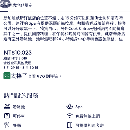
店
111+
簡介
客房
地點
規定
的
新加坡威斯汀飯店的位置不錯，走 15 分鐘可以到萊佛士坊和濱海灣
相
公園。這裡的 Spa 有提供深層組織按摩、敷體療程或臉部療程，旅客
可以好好放鬆一下、犒賞自己。另外Cook & Brew是附設的 4 間餐廳
片
其中之一，提供國際料理，在午餐和晚餐時間皆有供餐。此奢華飯店
集
還有室外游泳池、池畔酒吧和24 小時健身中心等特色設施服務。住
過的人都對住宿的友善員工讚不絕口。住宿離大眾運輸工具不遠，走
路到珊頓道站只要 2 分鐘，到市中心站也只要 4 分鐘。
目
NT$10,023
前
總價 NT$12,018
的
含稅金和其他費用
大廳
價
8 月 29 日 - 8 月 30 日
格
評
太棒了
9.2
查看 970 則評論
是
9.2 分，滿分 10 分，
論
NT$10,023
熱門設施服務
游泳池
Spa
可停車
免費無線上網
餐廳
可提供相連客房