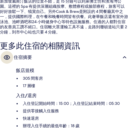
新加坡威斯汀飯店的位置不錯，走 15 分鐘可以到萊佛士坊和濱海灣公
園。這裡的 Spa 有提供深層組織按摩、敷體療程或臉部療程，旅客可以
好好放鬆一下、犒賞自己。另外Cook & Brew是附設的 4 間餐廳其中之
一，提供國際料理，在午餐和晚餐時間皆有供餐。此奢華飯店還有室外游
泳池、池畔酒吧和24 小時健身中心等特色設施服務。住過的人都對住宿
的友善員工讚不絕口。住宿離大眾運輸工具不遠，走路到珊頓道站只要 2
分鐘，到市中心站也只要 4 分鐘。
更多此住宿的相關資訊
住宿摘要
飯店規模
305 間客房
17 層樓
入住/退房
入住登記開始時間：15:00；入住登記結束時間：05:30
提供零接觸入住服務
快速退房
辦理入住手續的最低年齡：18 歲