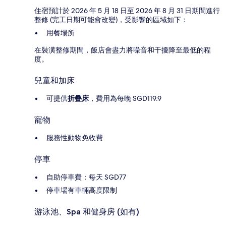
住宿預計於 2026 年 5 月 18 日至 2026 年 8 月 31 日期間進行
整修 (完工日期可能會改變)，受影響的區域如下：
用餐場所
在裝潢整修期間，飯店會盡力將噪音和干擾降至最低的程
度。
兒童和加床
可提供
折疊床
，費用為每晚 SGD119.9
寵物
服務性動物免收費
停車
自助停車費：每天 SGD77
停車場有車輛高度限制
游泳池、Spa 和健身房 (如有)