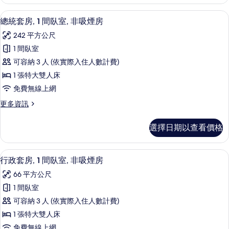
部
室,
套
總統套房, 1 間臥室, 非吸煙房 | 高
顯
9
房,
海
總統套房, 1 間臥室, 非吸煙房
示
1
灣
242 平方公尺
間
總
景
臥
1 間臥室
統
室,
觀
可容納 3 人 (依實際入住人數計費)
海
套
(Corner)
灣
1 張特大雙人床
房,
景
的
免費無線上網
觀
1
所
(Corner)
更
更多資訊
間
的
有
多
臥
詳
總
相
選擇日期以查看價格
情
統
室,
片
套
非
房,
行政套房, 1 間臥室, 非吸煙房 | 高
顯
6
1
吸
行政套房, 1 間臥室, 非吸煙房
示
間
煙
66 平方公尺
臥
行
房
室,
1 間臥室
政
非
的
可容納 3 人 (依實際入住人數計費)
吸
套
所
煙
1 張特大雙人床
房,
房
有
免費無線上網